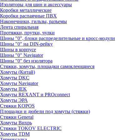
Изоляторы для шин и аксессуары
Коробки металлические
Коробки распаячные ПВХ
Наконечники, гильзы, разъемы
Лента спиральная
Протяжки, прутки, чулки
Шины "0", блоки распределительные и кросс-модули
Шины "0" на DIN-рейку
Шины в корпусе
Шины "0" Navigator
Шины "0" без изолятора
Стяжки, хомуты, площадки самоклеющиеся
Хомуты (Китай)
Хомуты DKC
Хомуты Navigator
Хомуты IEK
Хомуты REXANT и PROconnect
Хомуты ЭРА
Стяжки KOPOS
Площадки и дюбели под хомуты (стяжки)
Стяжки General
Хомуты Вихрь
Стяжки TOKOV ELECTRIC
Хомуты TDM
Термоусадка