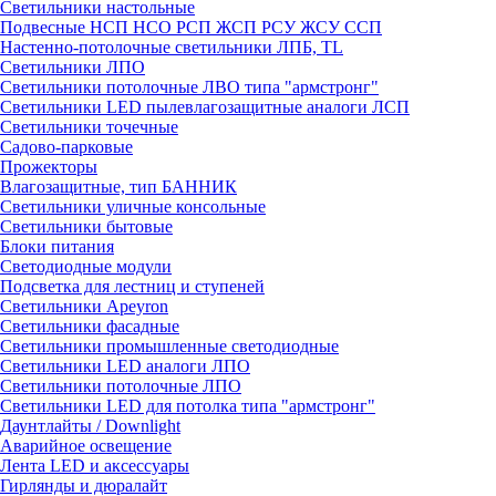
Светильники настольные
Подвесные НСП НСО РСП ЖСП РСУ ЖСУ ССП
Настенно-потолочные светильники ЛПБ, TL
Светильники ЛПО
Светильники потолочные ЛВО типа "армстронг"
Светильники LED пылевлагозащитные аналоги ЛСП
Светильники точечные
Садово-парковые
Прожекторы
Влагозащитные, тип БАННИК
Светильники уличные консольные
Светильники бытовые
Блоки питания
Светодиодные модули
Подсветка для лестниц и ступеней
Светильники Apeyron
Светильники фасадные
Светильники промышленные светодиодные
Светильники LED аналоги ЛПО
Светильники потолочные ЛПО
Светильники LED для потолка типа "армстронг"
Даунтлайты / Downlight
Аварийное освещение
Лента LED и аксессуары
Гирлянды и дюралайт