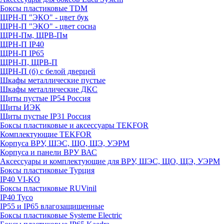
Боксы пластиковые TDM
ЩРН-П "ЭКО" - цвет бук
ЩРН-П "ЭКО" - цвет сосна
ЩРН-Пм, ЩРВ-Пм
ЩРН-П IP40
ЩРН-П IP65
ЩРН-П, ЩРВ-П
ЩРН-П (б) с белой дверцей
Шкафы металлические пустые
Шкафы металлические ДКС
Щиты пустые IP54 Россия
Щиты ИЭК
Щиты пустые IP31 Россия
Боксы пластиковые и аксессуары TEKFOR
Комплектующие TEKFOR
Корпуса ВРУ, ШЭС, ЩО, ЩЭ, УЭРМ
Корпуса и панели ВРУ ВАС
Аксессуары и комплектующие для ВРУ, ШЭС, ЩО, ЩЭ, УЭРМ
Боксы пластиковые Турция
IP40 VI-KO
Боксы пластиковые RUVinil
IP40 Тусо
IP55 и IP65 влагозащищенные
Боксы пластиковые Systeme Electric