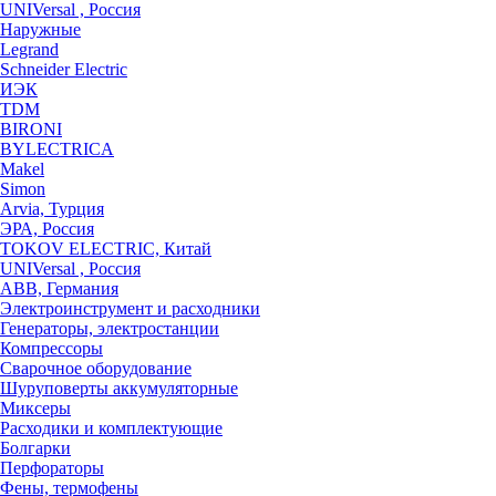
UNIVersal , Россия
Наружные
Legrand
Schneider Electric
ИЭК
TDM
BIRONI
BYLECTRICA
Makel
Simon
Arvia, Турция
ЭРА, Россия
TOKOV ELECTRIC, Китай
UNIVersal , Россия
ABB, Германия
Электроинструмент и расходники
Генераторы, электростанции
Компрессоры
Сварочное оборудование
Шуруповерты аккумуляторные
Миксеры
Расходики и комплектующие
Болгарки
Перфораторы
Фены, термофены