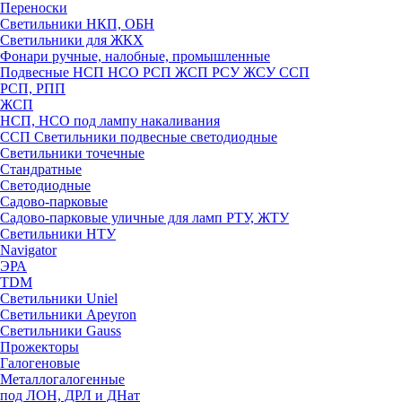
Переноски
Светильники НКП, ОБН
Светильники для ЖКХ
Фонари ручные, налобные, промышленные
Подвесные НСП НСО РСП ЖСП РСУ ЖСУ ССП
РСП, РПП
ЖСП
НСП, НСО под лампу накаливания
ССП Светильники подвесные светодиодные
Светильники точечные
Стандратные
Светодиодные
Садово-парковые
Садово-парковые уличные для ламп РТУ, ЖТУ
Светильники НТУ
Navigator
ЭРА
TDM
Светильники Uniel
Светильники Apeyron
Светильники Gauss
Прожекторы
Галогеновые
Металлогалогенные
под ЛОН, ДРЛ и ДНат