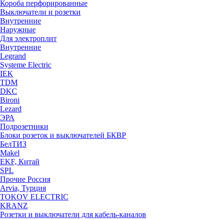
Короба перфорированные
Выключатели и розетки
Внутренние
Наружные
Для электроплит
Внутренние
Legrand
Systeme Electric
IEK
TDM
DKC
Bironi
Lezard
ЭРА
Подрозетники
Блоки розеток и выключателей БКВР
БелТИЗ
Makel
EKF, Китай
SPL
Прочие Россия
Arvia, Турция
TOKOV ELECTRIC
KRANZ
Розетки и выключатели для кабель-каналов