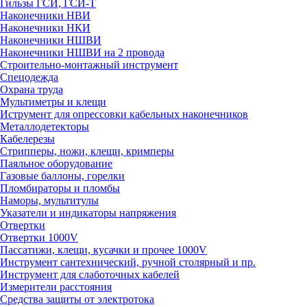
Гильзы ГСИ, ГСИ-Т
Наконечники НВИ
Наконечники НКИ
Наконечники НШВИ
Наконечники НШВИ на 2 провода
Строительно-монтажный инструмент
Спецодежда
Охрана труда
Мультиметры и клещи
Иструмент для опрессовки кабельных наконечников
Металлодетекторы
Кабелерезы
Стрипперы, ножи, клещи, кримперы
Паяльное оборудование
Газовые баллоны, горелки
Пломбираторы и пломбы
Наморы, мультитулы
Указатели и индикаторы напряжения
Отвертки
Отвертки 1000V
Пассатижи, клещи, кусачки и прочее 1000V
Инструмент сантехнический, ручной столярный и пр.
Инструмент для слаботочных кабелей
Измерители расстояния
Средства защиты от электротока