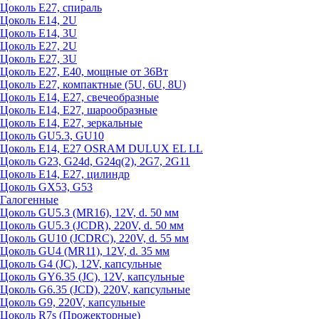
Цоколь Е27, спираль
Цоколь Е14, 2U
Цоколь Е14, 3U
Цоколь Е27, 2U
Цоколь Е27, 3U
Цоколь Е27, Е40, мощные от 36Вт
Цоколь Е27, компактные (5U, 6U, 8U)
Цоколь Е14, Е27, свечеобразные
Цоколь Е14, Е27, шарообразные
Цоколь Е14, Е27, зеркальные
Цоколь GU5.3, GU10
Цоколь Е14, Е27 OSRAM DULUX EL LL
Цоколь G23, G24d, G24q(2), 2G7, 2G11
Цоколь Е14, Е27, цилиндр
Цоколь GX53, G53
Галогенные
Цоколь GU5.3 (MR16), 12V, d. 50 мм
Цоколь GU5.3 (JCDR), 220V, d. 50 мм
Цоколь GU10 (JCDRC), 220V, d. 55 мм
Цоколь GU4 (MR11), 12V, d. 35 мм
Цоколь G4 (JC), 12V, капсульные
Цоколь GY6.35 (JC), 12V, капсульные
Цоколь G6.35 (JCD), 220V, капсульные
Цоколь G9, 220V, капсульные
Цоколь R7s (Прожекторные)