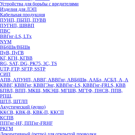
Устройства для борьбы с вредителями
Изделия для ЛЭП
Кабельная продукция
ПУНП, ПБПП, ПУВВ
ПУГНП, ШВВП
ПВС
ВВГнг-LS, LTx
NYM
ВБбШв/ВБШв
ПуВ, ПуГВ
КГ, КГН, КГВВ
RG, SAT, DG, РК75, 3С, TS
UTP, FTP, SFTP, SSTP
СИП
АПВ, АПУНП, АВВГ, АВВГнг, АВБбШв, ААБл, АСБЛ, А, А
КВВГ, КВВГнг, КВВГЭнг, КВВГнг-LS, КВВГнг-FRLS, КВВ
БПВЛ, ВПП, МКШ, МКЭШ, МГШВ, МГТФ, ПНСВ, ППВ,
РПШ,
ШТЛ, ШТЛП
Акустический (аудио)
ККСВ, КВК-В, КВК-П, ККСП
КСПВ
ППГнг-HF, ППГнг-FRHF
РКГМ
Декоративный (ретро) для открытой проводки