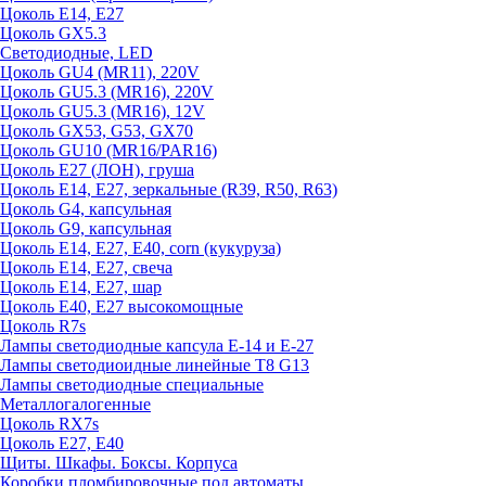
Цоколь E14, E27
Цоколь GX5.3
Светодиодные, LED
Цоколь GU4 (MR11), 220V
Цоколь GU5.3 (MR16), 220V
Цоколь GU5.3 (MR16), 12V
Цоколь GX53, G53, GX70
Цоколь GU10 (MR16/PAR16)
Цоколь Е27 (ЛОН), груша
Цоколь Е14, Е27, зеркальные (R39, R50, R63)
Цоколь G4, капсульная
Цоколь G9, капсульная
Цоколь Е14, Е27, Е40, corn (кукуруза)
Цоколь Е14, Е27, свеча
Цоколь Е14, Е27, шар
Цоколь Е40, Е27 высокомощные
Цоколь R7s
Лампы светодиодные капсула Е-14 и Е-27
Лампы светодиоидные линейные T8 G13
Лампы светодиодные специальные
Металлогалогенные
Цоколь RX7s
Цоколь Е27, E40
Щиты. Шкафы. Боксы. Корпуса
Коробки пломбировочные под автоматы