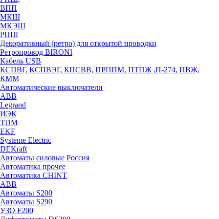
ВПП
МКШ
МКЭШ
РПШ
Декоративный (ретро) для открытой проводки
Ретропровод BIRONI
Кабель USB
КСПВГ, КСПВЭГ, КПСВВ, ПРППМ, ПТПЖ ,П-274, ПВЖ,
КММ
Автоматические выключатели
ABB
Legrand
ИЭК
TDM
EKF
Systeme Electric
DEKraft
Автоматы силовые Россия
Автоматика прочее
Автоматика CHINT
ABB
Автоматы S200
Автоматы S290
УЗО F200