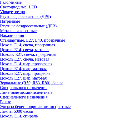
Галогенные
Светодиодные, LED
Vintage, ретро
Ртутные дроссельные (ДРЛ)
Натриевые
Ртутные бездроссельные (ДРВ)
Металлогалогенные
Накаливания
Стандартные, Е27, Е40, прозрачные
Цоколь Е14, свеча, прозрачная
Цоколь Е14, свеча, матовая
Цоколь, Е27, свеча, прозрачная
Цоколь Е27, свеча, матовая
Цоколь Е14, шар, прозрачная
Цоколь Е14, шар, матовая
Цоколь Е27, шар, прозрачная
Цоколь Е27, шар, матовая
Зеркальные (R50, R63, R80), белые
Специального назначения
Линейные люминисцентные
Специального назначения
Белые
Энергосберегающие люминисцентные
Лампы 6000 часов
Цоколь Е14, спираль