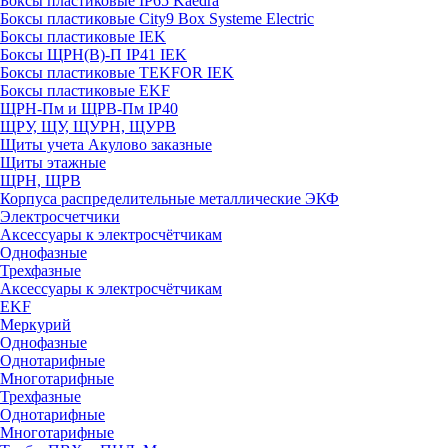
Боксы пластиковые IP65 Kaedra
Боксы пластиковые City9 Box Systeme Electric
Боксы пластиковые IEK
Боксы ЩРН(В)-П IP41 IEK
Боксы пластиковые TEKFOR IEK
Боксы пластиковые EKF
ЩРН-Пм и ЩРВ-Пм IP40
ЩРУ, ЩУ, ЩУРН, ЩУРВ
Щиты учета Акулово заказные
Щиты этажные
ЩРН, ЩРВ
Корпуса распределительные металлические ЭКФ
Электросчетчики
Аксессуары к электросчётчикам
Однофазные
Трехфазные
Аксессуары к электросчётчикам
EKF
Меркурий
Однофазные
Однотарифные
Многотарифные
Трехфазные
Однотарифные
Многотарифные