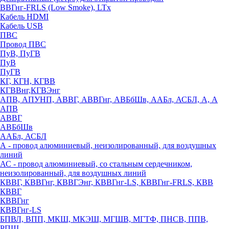
ВВГнг-FRLS (Low Smoke), LTx
Кабель HDMI
Кабель USB
ПВС
Провод ПВС
ПуВ, ПуГВ
ПуВ
ПуГВ
КГ, КГН, КГВВ
КГВВнг,КГВЭнг
АПВ, АПУНП, АВВГ, АВВГнг, АВБбШв, ААБл, АСБЛ, А, А
АПВ
АВВГ
АВБбШв
ААБл, АСБЛ
А - провод алюминиевый, неизолированный, для воздушных
линий
АС - провод алюминиевый, со стальным сердечником,
неизолированный, для воздушных линий
КВВГ, КВВГнг, КВВГЭнг, КВВГнг-LS, КВВГнг-FRLS, КВВ
КВВГ
КВВГнг
КВВГнг-LS
БПВЛ, ВПП, МКШ, МКЭШ, МГШВ, МГТФ, ПНСВ, ППВ,
РПШ,