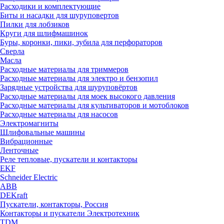
Расходики и комплектующие
Биты и насадки для шуруповертов
Пилки для лобзиков
Круги для шлифмашинок
Буры, коронки, пики, зубила для перфораторов
Сверла
Масла
Расходные материалы для триммеров
Расходные материалы для электро и бензопил
Зарядные устройства для шуруповёртов
Расходные материалы для моек высокого давления
Расходные материалы для культиваторов и мотоблоков
Расходные материалы для насосов
Электромагниты
Шлифовальные машины
Вибрационные
Ленточные
Реле тепловые, пускатели и контакторы
EKF
Schneider Electric
ABB
DEKraft
Пускатели, контакторы, Россия
Контакторы и пускатели Электротехник
TDM