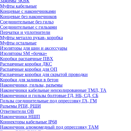
Зажимы 3КВК
Муфты кабельные
Концевые с наконечниками
Концевые без наконечников
Соединительные без гильз
Соединительные с гильзами
Перчатки и уплотнители
Муфты металло рукав- коробка
Муфты остальные
Изоляторы для шин и аксессуары
Изоляторы SM «бочка»
Коробки распаячные ПВХ
Распаячные коробки ДКС
Распаячные коробки для ОП
Распаячные коробки для скрытой проводки
Коробки для заливки в бетон
Наконечники, гильзы, разъемы
Наконечники кабельные неизолированные ТМЛ, ТА
Наконечники и гильзы болтовые ГД, НБ, СД, СБ
Гильзы соединительные под опрессовку ГА, ГМ
Разъемы РПИ, РШИ
Ответвители ОВ
Наконечники НШП
Коннекторы кабельные IP68
Наконечник алюмомедный под опрессовку ТАМ