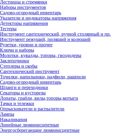
Лестницы и стремянки
Наборы инструментов
Садово-огородный инвентарь
Указатели и индикаторы напряжения
Детекторы напряжения
Тестеры
Инструмент сантехнический, ручной столярный и пр.
Инструмент режущий, пилящий и колющий
Рулетки, уровни и прочее
Ключи и наборы
Молотки, кувалды, топоры, гвоздодеры
Заклепочники
Степлеры и скобы
Сантехнический инструмент
Точилки, напильники, надфили, рашпили
Садово-огородный инвентарь
Шланги и переходники
Секаторы и кусторезы
Лопаты, грабли, вилы,топоры,мотыги
Тачки и тележки
Опрыскиватели и распылители
Лампы
Накаливания
Линейные люминисцентные
Энергосберегающие люминисцентные