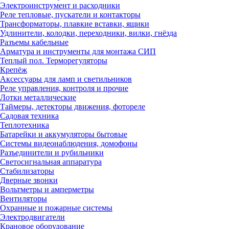
Электроинструмент и расходники
Реле тепловые, пускатели и контакторы
Трансформаторы, плавкие вставки, ящики
Удлинители, колодки, переходники, вилки, гнёзда
Разъемы кабельные
Арматура и инструменты для монтажа СИП
Теплый пол. Терморегуляторы
Крепёж
Аксессуары для ламп и светильников
Реле управления, контроля и прочие
Лотки металлические
Таймеры, детекторы движения, фотореле
Садовая техника
Теплотехника
Батарейки и аккумуляторы бытовые
Системы видеонаблюдения, домофоны
Разъединители и рубильники
Светосигнальная аппаратура
Стабилизаторы
Дверные звонки
Вольтметры и амперметры
Вентиляторы
Охранные и пожарные системы
Электродвигатели
Крановое оборудование