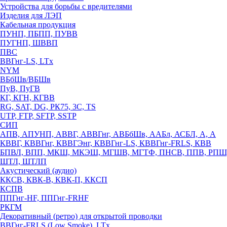
Устройства для борьбы с вредителями
Изделия для ЛЭП
Кабельная продукция
ПУНП, ПБПП, ПУВВ
ПУГНП, ШВВП
ПВС
ВВГнг-LS, LTx
NYM
ВБбШв/ВБШв
ПуВ, ПуГВ
КГ, КГН, КГВВ
RG, SAT, DG, РК75, 3С, TS
UTP, FTP, SFTP, SSTP
СИП
АПВ, АПУНП, АВВГ, АВВГнг, АВБбШв, ААБл, АСБЛ, А, А
КВВГ, КВВГнг, КВВГЭнг, КВВГнг-LS, КВВГнг-FRLS, КВВ
БПВЛ, ВПП, МКШ, МКЭШ, МГШВ, МГТФ, ПНСВ, ППВ, РПШ
ШТЛ, ШТЛП
Акустический (аудио)
ККСВ, КВК-В, КВК-П, ККСП
КСПВ
ППГнг-HF, ППГнг-FRHF
РКГМ
Декоративный (ретро) для открытой проводки
ВВГнг-FRLS (Low Smoke), LTx