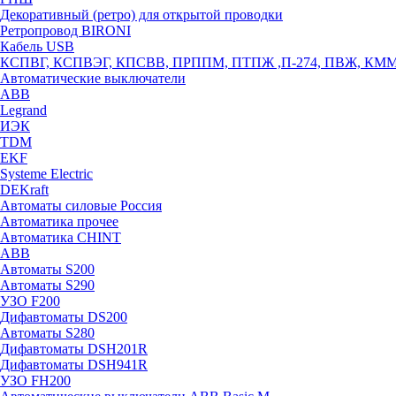
Декоративный (ретро) для открытой проводки
Ретропровод BIRONI
Кабель USB
КСПВГ, КСПВЭГ, КПСВВ, ПРППМ, ПТПЖ ,П-274, ПВЖ, КМ
Автоматические выключатели
ABB
Legrand
ИЭК
TDM
EKF
Systeme Electric
DEKraft
Автоматы силовые Россия
Автоматика прочее
Автоматика CHINT
ABB
Автоматы S200
Автоматы S290
УЗО F200
Дифавтоматы DS200
Автоматы S280
Дифавтоматы DSH201R
Дифавтоматы DSH941R
УЗО FH200