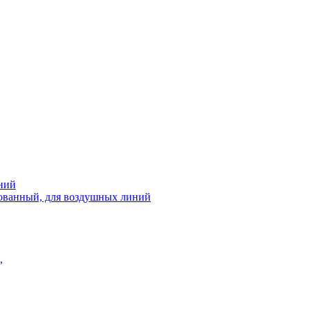
ний
рованный, для воздушных линий
,