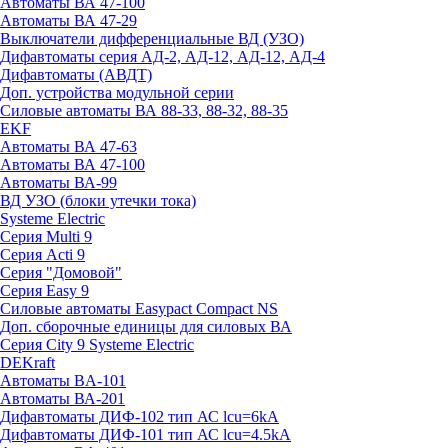
Автоматы ВА 47-100
Автоматы ВА 47-29
Выключатели дифференциальные ВД (УЗО)
Дифавтоматы серия АД-2, АД-12, АД-12, АД-4
Дифавтоматы (АВДТ)
Доп. устройства модульной серии
Силовые автоматы ВА 88-33, 88-32, 88-35
EKF
Автоматы ВА 47-63
Автоматы ВА 47-100
Автоматы ВА-99
ВД УЗО (блоки утечки тока)
Systeme Electric
Серия Multi 9
Серия Acti 9
Серия "Домовой"
Серия Easy 9
Силовые автоматы Easypact Compact NS
Доп. сборочные единицы для силовых ВА
Серия City 9 Systeme Electric
DEKraft
Автоматы BA-101
Автоматы ВА-201
Дифавтоматы ДИФ-102 тип АС lcu=6kA
Дифавтоматы ДИФ-101 тип АС lcu=4.5kA