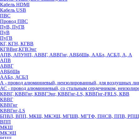
Кабель HDMI
Кабель USB
ПВС
Провод ПВС
ПуВ, ПуГВ
ПуВ
ПуГВ
КГ, КГН, КГВВ
КГВВнг,КГВЭнг
АПВ, АПУНП, АВВГ, АВВГнг, АВБбШв, ААБл, АСБЛ, А, А
АПВ
АВВГ
АВБбШв
ААБл, АСБЛ
А - провод алюминиевый, неизолированный, для воздушных ли
АС - провод алюминиевый, со стальным сердечником, неизоли
КВВГ, КВВГнг, КВВГЭнг, КВВГнг-LS, КВВГнг-FRLS, КВВ
КВВГ
КВВГнг
КВВГнг-LS
БПВЛ, ВПП, МКШ, МКЭШ, МГШВ, МГТФ, ПНСВ, ППВ, РПШ
ВПП
МКШ
МКЭШ
РПШ