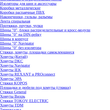
Изоляторы для шин и аксессуары
Коробки металлические
Коробки распаячные ПВХ
Наконечники, гильзы, разъемы
Лента спиральная
Протяжки, прутки, чулки
Шины "0", блоки распределительные и кросс-модули
Шины "0" на DIN-рейку
Шины в корпусе
Шины "0" Navigator
Шины "0" без изолятора
Стяжки, хомуты, площадки самоклеющиеся
Хомуты (Китай)
Хомуты DKC
Хомуты Navigator
Хомуты IEK
Хомуты REXANT и PROconnect
Хомуты ЭРА
Стяжки KOPOS
Площадки и дюбели под хомуты (стяжки)
Стяжки General
Хомуты Вихрь
Стяжки TOKOV ELECTRIC
Хомуты TDM
Термоусадка