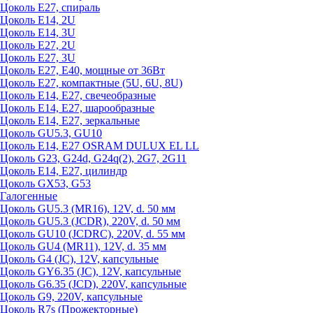
Цоколь Е27, спираль
Цоколь Е14, 2U
Цоколь Е14, 3U
Цоколь Е27, 2U
Цоколь Е27, 3U
Цоколь Е27, Е40, мощные от 36Вт
Цоколь Е27, компактные (5U, 6U, 8U)
Цоколь Е14, Е27, свечеобразные
Цоколь Е14, Е27, шарообразные
Цоколь Е14, Е27, зеркальные
Цоколь GU5.3, GU10
Цоколь Е14, Е27 OSRAM DULUX EL LL
Цоколь G23, G24d, G24q(2), 2G7, 2G11
Цоколь Е14, Е27, цилиндр
Цоколь GX53, G53
Галогенные
Цоколь GU5.3 (MR16), 12V, d. 50 мм
Цоколь GU5.3 (JCDR), 220V, d. 50 мм
Цоколь GU10 (JCDRC), 220V, d. 55 мм
Цоколь GU4 (MR11), 12V, d. 35 мм
Цоколь G4 (JC), 12V, капсульные
Цоколь GY6.35 (JC), 12V, капсульные
Цоколь G6.35 (JCD), 220V, капсульные
Цоколь G9, 220V, капсульные
Цоколь R7s (Прожекторные)