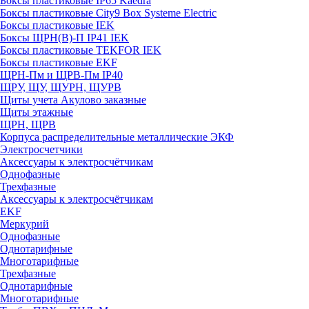
Боксы пластиковые IP65 Kaedra
Боксы пластиковые City9 Box Systeme Electric
Боксы пластиковые IEK
Боксы ЩРН(В)-П IP41 IEK
Боксы пластиковые TEKFOR IEK
Боксы пластиковые EKF
ЩРН-Пм и ЩРВ-Пм IP40
ЩРУ, ЩУ, ЩУРН, ЩУРВ
Щиты учета Акулово заказные
Щиты этажные
ЩРН, ЩРВ
Корпуса распределительные металлические ЭКФ
Электросчетчики
Аксессуары к электросчётчикам
Однофазные
Трехфазные
Аксессуары к электросчётчикам
EKF
Меркурий
Однофазные
Однотарифные
Многотарифные
Трехфазные
Однотарифные
Многотарифные