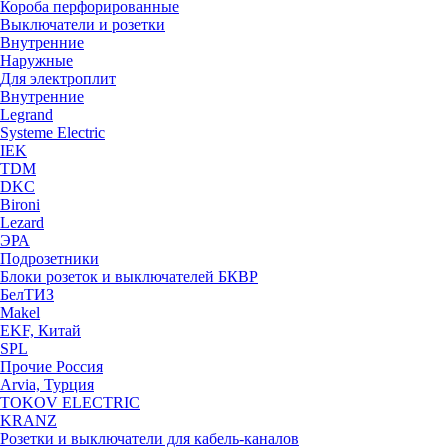
Короба перфорированные
Выключатели и розетки
Внутренние
Наружные
Для электроплит
Внутренние
Legrand
Systeme Electric
IEK
TDM
DKC
Bironi
Lezard
ЭРА
Подрозетники
Блоки розеток и выключателей БКВР
БелТИЗ
Makel
EKF, Китай
SPL
Прочие Россия
Arvia, Турция
TOKOV ELECTRIC
KRANZ
Розетки и выключатели для кабель-каналов