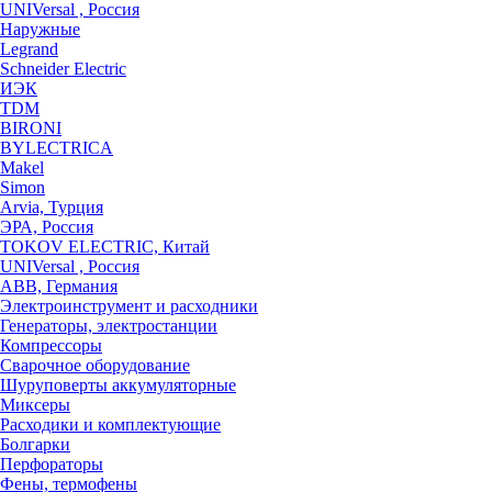
UNIVersal , Россия
Наружные
Legrand
Schneider Electric
ИЭК
TDM
BIRONI
BYLECTRICA
Makel
Simon
Arvia, Турция
ЭРА, Россия
TOKOV ELECTRIC, Китай
UNIVersal , Россия
ABB, Германия
Электроинструмент и расходники
Генераторы, электростанции
Компрессоры
Сварочное оборудование
Шуруповерты аккумуляторные
Миксеры
Расходики и комплектующие
Болгарки
Перфораторы
Фены, термофены