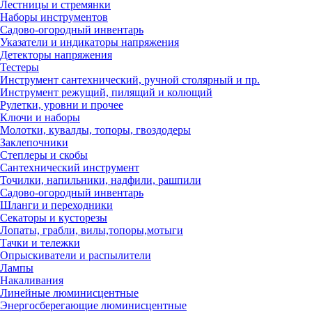
Лестницы и стремянки
Наборы инструментов
Садово-огородный инвентарь
Указатели и индикаторы напряжения
Детекторы напряжения
Тестеры
Инструмент сантехнический, ручной столярный и пр.
Инструмент режущий, пилящий и колющий
Рулетки, уровни и прочее
Ключи и наборы
Молотки, кувалды, топоры, гвоздодеры
Заклепочники
Степлеры и скобы
Сантехнический инструмент
Точилки, напильники, надфили, рашпили
Садово-огородный инвентарь
Шланги и переходники
Секаторы и кусторезы
Лопаты, грабли, вилы,топоры,мотыги
Тачки и тележки
Опрыскиватели и распылители
Лампы
Накаливания
Линейные люминисцентные
Энергосберегающие люминисцентные