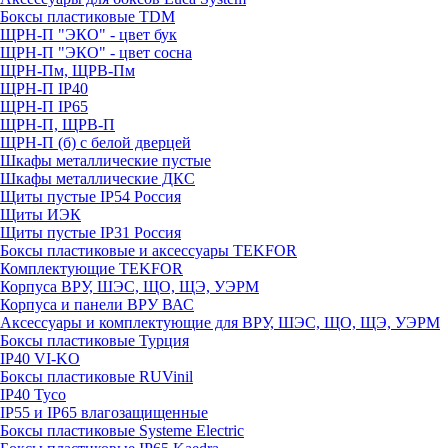
Боксы пластиковые TDM
ЩРН-П "ЭКО" - цвет бук
ЩРН-П "ЭКО" - цвет сосна
ЩРН-Пм, ЩРВ-Пм
ЩРН-П IP40
ЩРН-П IP65
ЩРН-П, ЩРВ-П
ЩРН-П (б) с белой дверцей
Шкафы металлические пустые
Шкафы металлические ДКС
Щиты пустые IP54 Россия
Щиты ИЭК
Щиты пустые IP31 Россия
Боксы пластиковые и аксессуары TEKFOR
Комплектующие TEKFOR
Корпуса ВРУ, ШЭС, ЩО, ЩЭ, УЭРМ
Корпуса и панели ВРУ ВАС
Аксессуары и комплектующие для ВРУ, ШЭС, ЩО, ЩЭ, УЭРМ
Боксы пластиковые Турция
IP40 VI-KO
Боксы пластиковые RUVinil
IP40 Тусо
IP55 и IP65 влагозащищенные
Боксы пластиковые Systeme Electric