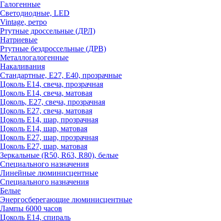
Галогенные
Светодиодные, LED
Vintage, ретро
Ртутные дроссельные (ДРЛ)
Натриевые
Ртутные бездроссельные (ДРВ)
Металлогалогенные
Накаливания
Стандартные, Е27, Е40, прозрачные
Цоколь Е14, свеча, прозрачная
Цоколь Е14, свеча, матовая
Цоколь, Е27, свеча, прозрачная
Цоколь Е27, свеча, матовая
Цоколь Е14, шар, прозрачная
Цоколь Е14, шар, матовая
Цоколь Е27, шар, прозрачная
Цоколь Е27, шар, матовая
Зеркальные (R50, R63, R80), белые
Специального назначения
Линейные люминисцентные
Специального назначения
Белые
Энергосберегающие люминисцентные
Лампы 6000 часов
Цоколь Е14, спираль