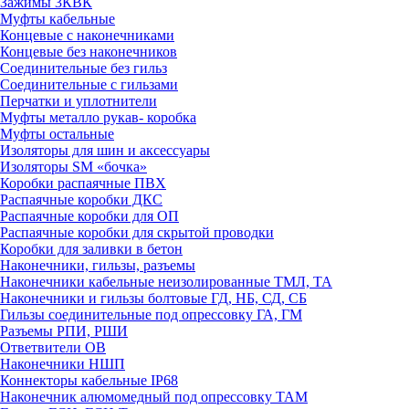
Зажимы 3КВК
Муфты кабельные
Концевые с наконечниками
Концевые без наконечников
Соединительные без гильз
Соединительные с гильзами
Перчатки и уплотнители
Муфты металло рукав- коробка
Муфты остальные
Изоляторы для шин и аксессуары
Изоляторы SM «бочка»
Коробки распаячные ПВХ
Распаячные коробки ДКС
Распаячные коробки для ОП
Распаячные коробки для скрытой проводки
Коробки для заливки в бетон
Наконечники, гильзы, разъемы
Наконечники кабельные неизолированные ТМЛ, ТА
Наконечники и гильзы болтовые ГД, НБ, СД, СБ
Гильзы соединительные под опрессовку ГА, ГМ
Разъемы РПИ, РШИ
Ответвители ОВ
Наконечники НШП
Коннекторы кабельные IP68
Наконечник алюмомедный под опрессовку ТАМ