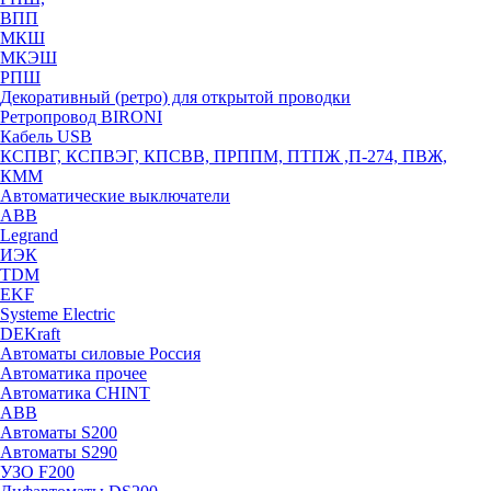
ВПП
МКШ
МКЭШ
РПШ
Декоративный (ретро) для открытой проводки
Ретропровод BIRONI
Кабель USB
КСПВГ, КСПВЭГ, КПСВВ, ПРППМ, ПТПЖ ,П-274, ПВЖ,
КММ
Автоматические выключатели
ABB
Legrand
ИЭК
TDM
EKF
Systeme Electric
DEKraft
Автоматы силовые Россия
Автоматика прочее
Автоматика CHINT
ABB
Автоматы S200
Автоматы S290
УЗО F200