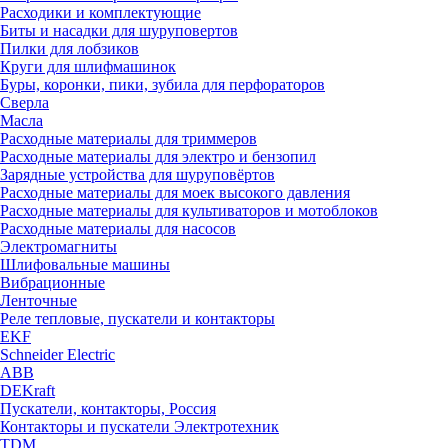
Расходики и комплектующие
Биты и насадки для шуруповертов
Пилки для лобзиков
Круги для шлифмашинок
Буры, коронки, пики, зубила для перфораторов
Сверла
Масла
Расходные материалы для триммеров
Расходные материалы для электро и бензопил
Зарядные устройства для шуруповёртов
Расходные материалы для моек высокого давления
Расходные материалы для культиваторов и мотоблоков
Расходные материалы для насосов
Электромагниты
Шлифовальные машины
Вибрационные
Ленточные
Реле тепловые, пускатели и контакторы
EKF
Schneider Electric
ABB
DEKraft
Пускатели, контакторы, Россия
Контакторы и пускатели Электротехник
TDM