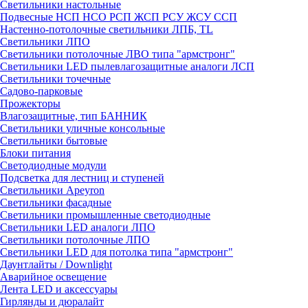
Светильники настольные
Подвесные НСП НСО РСП ЖСП РСУ ЖСУ ССП
Настенно-потолочные светильники ЛПБ, TL
Светильники ЛПО
Светильники потолочные ЛВО типа "армстронг"
Светильники LED пылевлагозащитные аналоги ЛСП
Светильники точечные
Садово-парковые
Прожекторы
Влагозащитные, тип БАННИК
Светильники уличные консольные
Светильники бытовые
Блоки питания
Светодиодные модули
Подсветка для лестниц и ступеней
Светильники Apeyron
Светильники фасадные
Светильники промышленные светодиодные
Светильники LED аналоги ЛПО
Светильники потолочные ЛПО
Светильники LED для потолка типа "армстронг"
Даунтлайты / Downlight
Аварийное освещение
Лента LED и аксессуары
Гирлянды и дюралайт