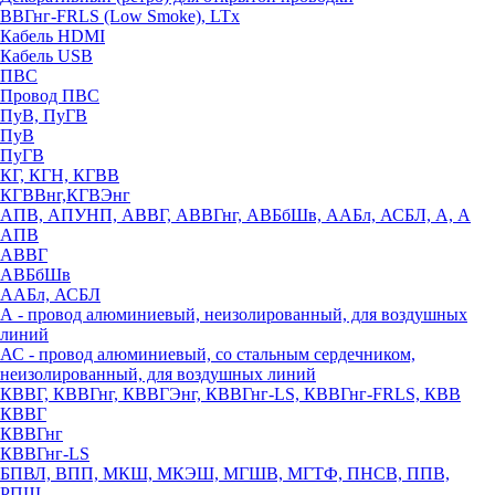
ВВГнг-FRLS (Low Smoke), LTx
Кабель HDMI
Кабель USB
ПВС
Провод ПВС
ПуВ, ПуГВ
ПуВ
ПуГВ
КГ, КГН, КГВВ
КГВВнг,КГВЭнг
АПВ, АПУНП, АВВГ, АВВГнг, АВБбШв, ААБл, АСБЛ, А, А
АПВ
АВВГ
АВБбШв
ААБл, АСБЛ
А - провод алюминиевый, неизолированный, для воздушных
линий
АС - провод алюминиевый, со стальным сердечником,
неизолированный, для воздушных линий
КВВГ, КВВГнг, КВВГЭнг, КВВГнг-LS, КВВГнг-FRLS, КВВ
КВВГ
КВВГнг
КВВГнг-LS
БПВЛ, ВПП, МКШ, МКЭШ, МГШВ, МГТФ, ПНСВ, ППВ,
РПШ,