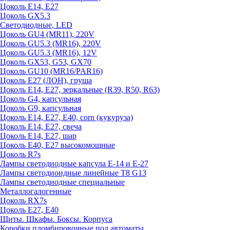
Цоколь E14, E27
Цоколь GX5.3
Светодиодные, LED
Цоколь GU4 (MR11), 220V
Цоколь GU5.3 (MR16), 220V
Цоколь GU5.3 (MR16), 12V
Цоколь GX53, G53, GX70
Цоколь GU10 (MR16/PAR16)
Цоколь Е27 (ЛОН), груша
Цоколь Е14, Е27, зеркальные (R39, R50, R63)
Цоколь G4, капсульная
Цоколь G9, капсульная
Цоколь Е14, Е27, Е40, corn (кукуруза)
Цоколь Е14, Е27, свеча
Цоколь Е14, Е27, шар
Цоколь Е40, Е27 высокомощные
Цоколь R7s
Лампы светодиодные капсула Е-14 и Е-27
Лампы светодиоидные линейные T8 G13
Лампы светодиодные специальные
Металлогалогенные
Цоколь RX7s
Цоколь Е27, E40
Щиты. Шкафы. Боксы. Корпуса
Коробки пломбировочные под автоматы