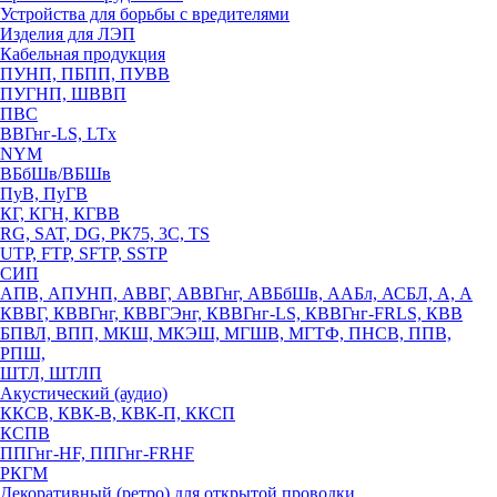
Устройства для борьбы с вредителями
Изделия для ЛЭП
Кабельная продукция
ПУНП, ПБПП, ПУВВ
ПУГНП, ШВВП
ПВС
ВВГнг-LS, LTx
NYM
ВБбШв/ВБШв
ПуВ, ПуГВ
КГ, КГН, КГВВ
RG, SAT, DG, РК75, 3С, TS
UTP, FTP, SFTP, SSTP
СИП
АПВ, АПУНП, АВВГ, АВВГнг, АВБбШв, ААБл, АСБЛ, А, А
КВВГ, КВВГнг, КВВГЭнг, КВВГнг-LS, КВВГнг-FRLS, КВВ
БПВЛ, ВПП, МКШ, МКЭШ, МГШВ, МГТФ, ПНСВ, ППВ,
РПШ,
ШТЛ, ШТЛП
Акустический (аудио)
ККСВ, КВК-В, КВК-П, ККСП
КСПВ
ППГнг-HF, ППГнг-FRHF
РКГМ
Декоративный (ретро) для открытой проводки