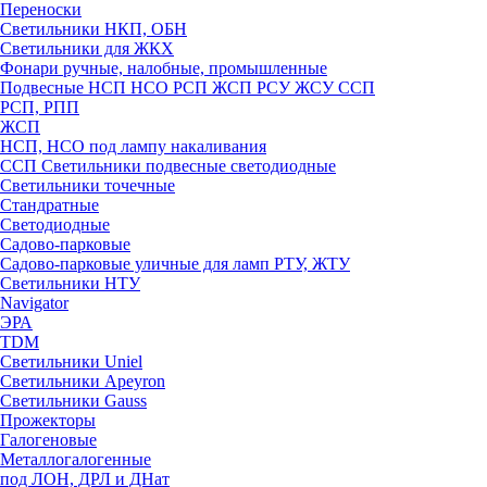
Переноски
Светильники НКП, ОБН
Светильники для ЖКХ
Фонари ручные, налобные, промышленные
Подвесные НСП НСО РСП ЖСП РСУ ЖСУ ССП
РСП, РПП
ЖСП
НСП, НСО под лампу накаливания
ССП Светильники подвесные светодиодные
Светильники точечные
Стандратные
Светодиодные
Садово-парковые
Садово-парковые уличные для ламп РТУ, ЖТУ
Светильники НТУ
Navigator
ЭРА
TDM
Светильники Uniel
Светильники Apeyron
Светильники Gauss
Прожекторы
Галогеновые
Металлогалогенные
под ЛОН, ДРЛ и ДНат