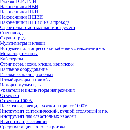
Гильзы ГСИ, ГСИ-Т
Наконечники НВИ
Наконечники НКИ
Наконечники НШВИ
Наконечники НШВИ на 2 провода
Строительно-монтажный инструмент
Спецодежда
Охрана труда
Мультиметры и клещи
Иструмент для опрессовки кабельных наконечников
Металлодетекторы
Кабелерезы
Стрипперы, ножи, клещи, кримперы
Паяльное оборудование
Газовые баллоны, горелки
Пломбираторы и пломбы
Наморы, мультитулы
Указатели и индикаторы напряжения
Отвертки
Отвертки 1000V
Пассатижи, клещи, кусачки и прочее 1000V
Инструмент сантехнический, ручной столярный и пр.
Инструмент для слаботочных кабелей
Измерители расстояния
Средства защиты от электротока