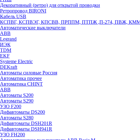
Декоративный (ретро) для открытой проводки
Ретропровод BIRONI
Кабель USB
КСПВГ, КСПВЭГ, КПСВВ, ПРППМ, ПТПЖ ,П-274, ПВЖ, КМ
Автоматические выключатели
ABB
Legrand
ИЭК
TDM
EKF
Systeme Electric
DEKraft
Автоматы силовые Россия
Автоматика прочее
Автоматика CHINT
ABB
Автоматы S200
Автоматы S290
УЗО F200
Дифавтоматы DS200
Автоматы S280
Дифавтоматы DSH201R
Дифавтоматы DSH941R
УЗО FH200