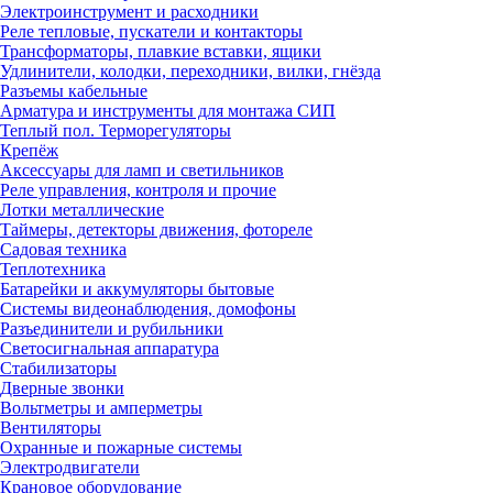
Электроинструмент и расходники
Реле тепловые, пускатели и контакторы
Трансформаторы, плавкие вставки, ящики
Удлинители, колодки, переходники, вилки, гнёзда
Разъемы кабельные
Арматура и инструменты для монтажа СИП
Теплый пол. Терморегуляторы
Крепёж
Аксессуары для ламп и светильников
Реле управления, контроля и прочие
Лотки металлические
Таймеры, детекторы движения, фотореле
Садовая техника
Теплотехника
Батарейки и аккумуляторы бытовые
Системы видеонаблюдения, домофоны
Разъединители и рубильники
Светосигнальная аппаратура
Стабилизаторы
Дверные звонки
Вольтметры и амперметры
Вентиляторы
Охранные и пожарные системы
Электродвигатели
Крановое оборудование