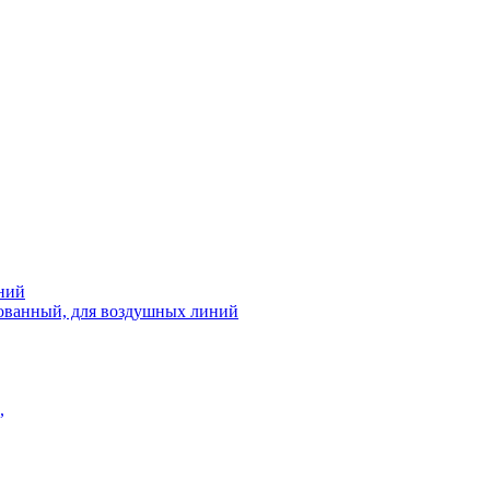
ний
рованный, для воздушных линий
,