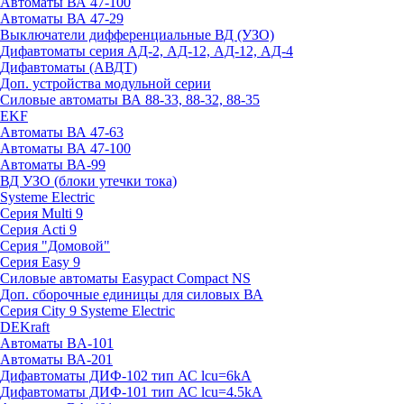
Автоматы ВА 47-100
Автоматы ВА 47-29
Выключатели дифференциальные ВД (УЗО)
Дифавтоматы серия АД-2, АД-12, АД-12, АД-4
Дифавтоматы (АВДТ)
Доп. устройства модульной серии
Силовые автоматы ВА 88-33, 88-32, 88-35
EKF
Автоматы ВА 47-63
Автоматы ВА 47-100
Автоматы ВА-99
ВД УЗО (блоки утечки тока)
Systeme Electric
Серия Multi 9
Серия Acti 9
Серия "Домовой"
Серия Easy 9
Силовые автоматы Easypact Compact NS
Доп. сборочные единицы для силовых ВА
Серия City 9 Systeme Electric
DEKraft
Автоматы BA-101
Автоматы ВА-201
Дифавтоматы ДИФ-102 тип АС lcu=6kA
Дифавтоматы ДИФ-101 тип АС lcu=4.5kA