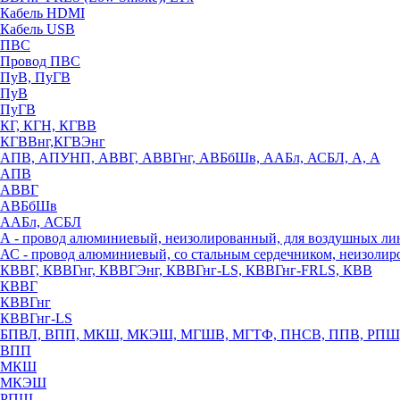
Кабель HDMI
Кабель USB
ПВС
Провод ПВС
ПуВ, ПуГВ
ПуВ
ПуГВ
КГ, КГН, КГВВ
КГВВнг,КГВЭнг
АПВ, АПУНП, АВВГ, АВВГнг, АВБбШв, ААБл, АСБЛ, А, А
АПВ
АВВГ
АВБбШв
ААБл, АСБЛ
А - провод алюминиевый, неизолированный, для воздушных ли
АС - провод алюминиевый, со стальным сердечником, неизоли
КВВГ, КВВГнг, КВВГЭнг, КВВГнг-LS, КВВГнг-FRLS, КВВ
КВВГ
КВВГнг
КВВГнг-LS
БПВЛ, ВПП, МКШ, МКЭШ, МГШВ, МГТФ, ПНСВ, ППВ, РПШ
ВПП
МКШ
МКЭШ
РПШ