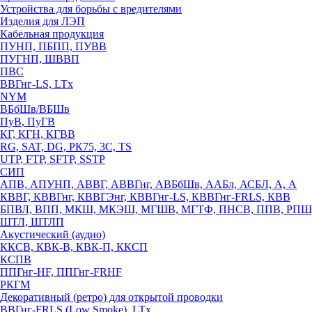
Устройства для борьбы с вредителями
Изделия для ЛЭП
Кабельная продукция
ПУНП, ПБПП, ПУВВ
ПУГНП, ШВВП
ПВС
ВВГнг-LS, LTx
NYM
ВБбШв/ВБШв
ПуВ, ПуГВ
КГ, КГН, КГВВ
RG, SAT, DG, РК75, 3С, TS
UTP, FTP, SFTP, SSTP
СИП
АПВ, АПУНП, АВВГ, АВВГнг, АВБбШв, ААБл, АСБЛ, А, А
КВВГ, КВВГнг, КВВГЭнг, КВВГнг-LS, КВВГнг-FRLS, КВВ
БПВЛ, ВПП, МКШ, МКЭШ, МГШВ, МГТФ, ПНСВ, ППВ, РПШ
ШТЛ, ШТЛП
Акустический (аудио)
ККСВ, КВК-В, КВК-П, ККСП
КСПВ
ППГнг-HF, ППГнг-FRHF
РКГМ
Декоративный (ретро) для открытой проводки
ВВГнг-FRLS (Low Smoke), LTx