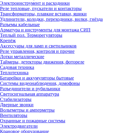
Электроинструмент и расходники
Реле тепловые, пускатели и контакторы
Трансформаторы, плавкие вставки, ящики
Удлинители, колодки, переходники, вилки, гнёзда
Разъемы кабельные
Арматура и инструменты для монтажа СИП
Теплый пол. Терморегуляторы
Крепёж
Аксессуары для ламп и светильников
Реле управления, контроля и прочие
Лотки металлические
Таймеры, детекторы движения, фотореле
Садовая техника
Теплотехника
Батарейки и аккумуляторы бытовые
Системы видеонаблюдения, домофоны
Разъединители и рубильники
Светосигнальная аппаратура
Стабилизаторы
Дверные звонки
Вольтметры и амперметры
Вентиляторы
Охранные и пожарные системы
Электродвигатели
Крановое оборудование