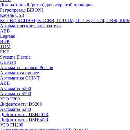
Декоративный (ретро) для открытой проводки
Ретропровод BIRONI
Кабель USB
КСПВГ, КСПВЭГ, КПСВВ, ПРППМ, ПТПЖ ,П-274, ПВЖ, КМ
Автоматические выключатели
ABB
Legrand
ИЭК
TDM
EKF
Systeme Electric
DEKraft
Автоматы силовые Россия
Автоматика прочее
Автоматика CHINT
ABB
Автоматы S200
Автоматы S290
УЗО F200
Дифавтоматы DS200
Автоматы S280
Дифавтоматы DSH201R
Дифавтоматы DSH941R
УЗО FH200