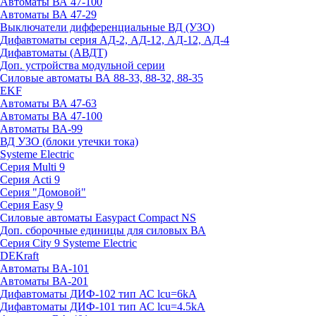
Автоматы ВА 47-100
Автоматы ВА 47-29
Выключатели дифференциальные ВД (УЗО)
Дифавтоматы серия АД-2, АД-12, АД-12, АД-4
Дифавтоматы (АВДТ)
Доп. устройства модульной серии
Силовые автоматы ВА 88-33, 88-32, 88-35
EKF
Автоматы ВА 47-63
Автоматы ВА 47-100
Автоматы ВА-99
ВД УЗО (блоки утечки тока)
Systeme Electric
Серия Multi 9
Серия Acti 9
Серия "Домовой"
Серия Easy 9
Силовые автоматы Easypact Compact NS
Доп. сборочные единицы для силовых ВА
Серия City 9 Systeme Electric
DEKraft
Автоматы BA-101
Автоматы ВА-201
Дифавтоматы ДИФ-102 тип АС lcu=6kA
Дифавтоматы ДИФ-101 тип АС lcu=4.5kA