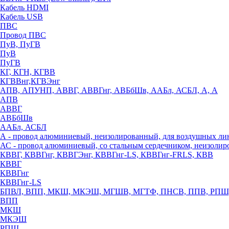
Кабель HDMI
Кабель USB
ПВС
Провод ПВС
ПуВ, ПуГВ
ПуВ
ПуГВ
КГ, КГН, КГВВ
КГВВнг,КГВЭнг
АПВ, АПУНП, АВВГ, АВВГнг, АВБбШв, ААБл, АСБЛ, А, А
АПВ
АВВГ
АВБбШв
ААБл, АСБЛ
А - провод алюминиевый, неизолированный, для воздушных ли
АС - провод алюминиевый, со стальным сердечником, неизоли
КВВГ, КВВГнг, КВВГЭнг, КВВГнг-LS, КВВГнг-FRLS, КВВ
КВВГ
КВВГнг
КВВГнг-LS
БПВЛ, ВПП, МКШ, МКЭШ, МГШВ, МГТФ, ПНСВ, ППВ, РПШ
ВПП
МКШ
МКЭШ
РПШ