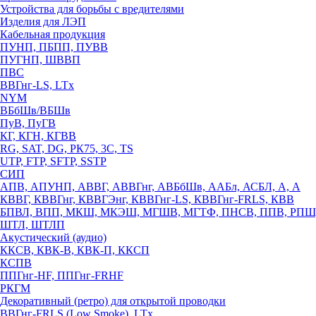
Устройства для борьбы с вредителями
Изделия для ЛЭП
Кабельная продукция
ПУНП, ПБПП, ПУВВ
ПУГНП, ШВВП
ПВС
ВВГнг-LS, LTx
NYM
ВБбШв/ВБШв
ПуВ, ПуГВ
КГ, КГН, КГВВ
RG, SAT, DG, РК75, 3С, TS
UTP, FTP, SFTP, SSTP
СИП
АПВ, АПУНП, АВВГ, АВВГнг, АВБбШв, ААБл, АСБЛ, А, А
КВВГ, КВВГнг, КВВГЭнг, КВВГнг-LS, КВВГнг-FRLS, КВВ
БПВЛ, ВПП, МКШ, МКЭШ, МГШВ, МГТФ, ПНСВ, ППВ, РПШ
ШТЛ, ШТЛП
Акустический (аудио)
ККСВ, КВК-В, КВК-П, ККСП
КСПВ
ППГнг-HF, ППГнг-FRHF
РКГМ
Декоративный (ретро) для открытой проводки
ВВГнг-FRLS (Low Smoke), LTx