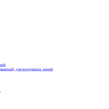
ний
рованный, для воздушных линий
,