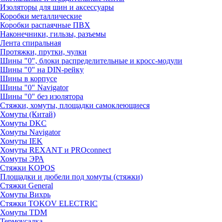
Изоляторы для шин и аксессуары
Коробки металлические
Коробки распаячные ПВХ
Наконечники, гильзы, разъемы
Лента спиральная
Протяжки, прутки, чулки
Шины "0", блоки распределительные и кросс-модули
Шины "0" на DIN-рейку
Шины в корпусе
Шины "0" Navigator
Шины "0" без изолятора
Стяжки, хомуты, площадки самоклеющиеся
Хомуты (Китай)
Хомуты DKC
Хомуты Navigator
Хомуты IEK
Хомуты REXANT и PROconnect
Хомуты ЭРА
Стяжки KOPOS
Площадки и дюбели под хомуты (стяжки)
Стяжки General
Хомуты Вихрь
Стяжки TOKOV ELECTRIC
Хомуты TDM
Термоусадка