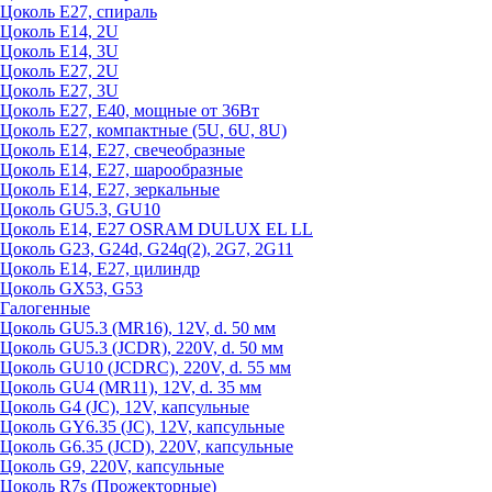
Цоколь Е27, спираль
Цоколь Е14, 2U
Цоколь Е14, 3U
Цоколь Е27, 2U
Цоколь Е27, 3U
Цоколь Е27, Е40, мощные от 36Вт
Цоколь Е27, компактные (5U, 6U, 8U)
Цоколь Е14, Е27, свечеобразные
Цоколь Е14, Е27, шарообразные
Цоколь Е14, Е27, зеркальные
Цоколь GU5.3, GU10
Цоколь Е14, Е27 OSRAM DULUX EL LL
Цоколь G23, G24d, G24q(2), 2G7, 2G11
Цоколь Е14, Е27, цилиндр
Цоколь GX53, G53
Галогенные
Цоколь GU5.3 (MR16), 12V, d. 50 мм
Цоколь GU5.3 (JCDR), 220V, d. 50 мм
Цоколь GU10 (JCDRC), 220V, d. 55 мм
Цоколь GU4 (MR11), 12V, d. 35 мм
Цоколь G4 (JC), 12V, капсульные
Цоколь GY6.35 (JC), 12V, капсульные
Цоколь G6.35 (JCD), 220V, капсульные
Цоколь G9, 220V, капсульные
Цоколь R7s (Прожекторные)