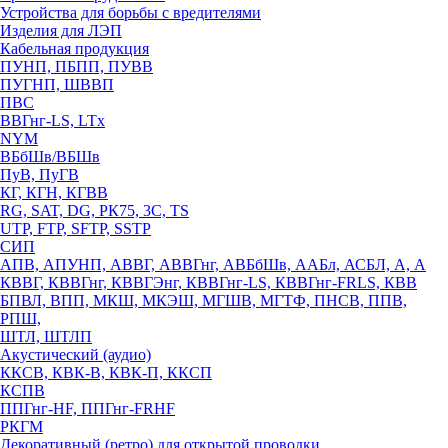
Устройства для борьбы с вредителями
Изделия для ЛЭП
Кабельная продукция
ПУНП, ПБПП, ПУВВ
ПУГНП, ШВВП
ПВС
ВВГнг-LS, LTx
NYM
ВБбШв/ВБШв
ПуВ, ПуГВ
КГ, КГН, КГВВ
RG, SAT, DG, РК75, 3С, TS
UTP, FTP, SFTP, SSTP
СИП
АПВ, АПУНП, АВВГ, АВВГнг, АВБбШв, ААБл, АСБЛ, А, А
КВВГ, КВВГнг, КВВГЭнг, КВВГнг-LS, КВВГнг-FRLS, КВВ
БПВЛ, ВПП, МКШ, МКЭШ, МГШВ, МГТФ, ПНСВ, ППВ,
РПШ,
ШТЛ, ШТЛП
Акустический (аудио)
ККСВ, КВК-В, КВК-П, ККСП
КСПВ
ППГнг-HF, ППГнг-FRHF
РКГМ
Декоративный (ретро) для открытой проводки