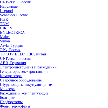
UNIVersal , Россия
Наружные
Legrand
Schneider Electric
ИЭК
TDM
BIRONI
BYLECTRICA
Makel
Simon
Arvia, Турция
ЭРА, Россия
TOKOV ELECTRIC, Китай
UNIVersal , Россия
ABB, Германия
Электроинструмент и расходники
Генераторы, электростанции
Компрессоры
Сварочное оборудование
Шуруповерты аккумуляторные
Миксеры
Расходики и комплектующие
Болгарки
Перфораторы
Фены, термофены