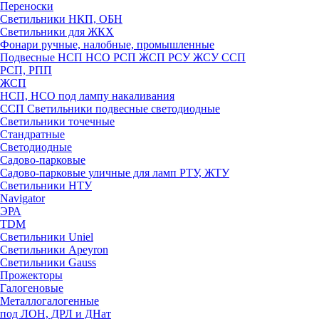
Переноски
Светильники НКП, ОБН
Светильники для ЖКХ
Фонари ручные, налобные, промышленные
Подвесные НСП НСО РСП ЖСП РСУ ЖСУ ССП
РСП, РПП
ЖСП
НСП, НСО под лампу накаливания
ССП Светильники подвесные светодиодные
Светильники точечные
Стандратные
Светодиодные
Садово-парковые
Садово-парковые уличные для ламп РТУ, ЖТУ
Светильники НТУ
Navigator
ЭРА
TDM
Светильники Uniel
Светильники Apeyron
Светильники Gauss
Прожекторы
Галогеновые
Металлогалогенные
под ЛОН, ДРЛ и ДНат