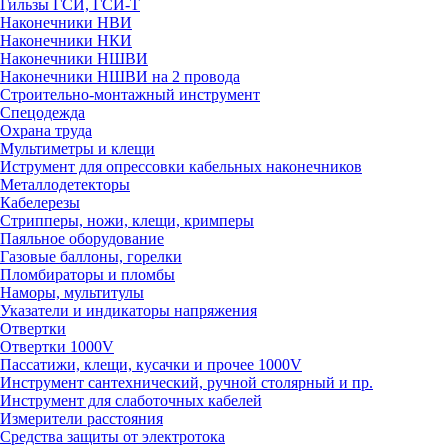
Гильзы ГСИ, ГСИ-Т
Наконечники НВИ
Наконечники НКИ
Наконечники НШВИ
Наконечники НШВИ на 2 провода
Строительно-монтажный инструмент
Спецодежда
Охрана труда
Мультиметры и клещи
Иструмент для опрессовки кабельных наконечников
Металлодетекторы
Кабелерезы
Стрипперы, ножи, клещи, кримперы
Паяльное оборудование
Газовые баллоны, горелки
Пломбираторы и пломбы
Наморы, мультитулы
Указатели и индикаторы напряжения
Отвертки
Отвертки 1000V
Пассатижи, клещи, кусачки и прочее 1000V
Инструмент сантехнический, ручной столярный и пр.
Инструмент для слаботочных кабелей
Измерители расстояния
Средства защиты от электротока