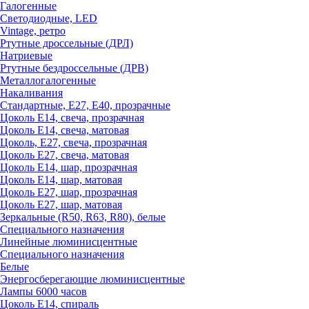
Галогенные
Светодиодные, LED
Vintage, ретро
Ртутные дроссельные (ДРЛ)
Натриевые
Ртутные бездроссельные (ДРВ)
Металлогалогенные
Накаливания
Стандартные, Е27, Е40, прозрачные
Цоколь Е14, свеча, прозрачная
Цоколь Е14, свеча, матовая
Цоколь, Е27, свеча, прозрачная
Цоколь Е27, свеча, матовая
Цоколь Е14, шар, прозрачная
Цоколь Е14, шар, матовая
Цоколь Е27, шар, прозрачная
Цоколь Е27, шар, матовая
Зеркальные (R50, R63, R80), белые
Специального назначения
Линейные люминисцентные
Специального назначения
Белые
Энергосберегающие люминисцентные
Лампы 6000 часов
Цоколь Е14, спираль