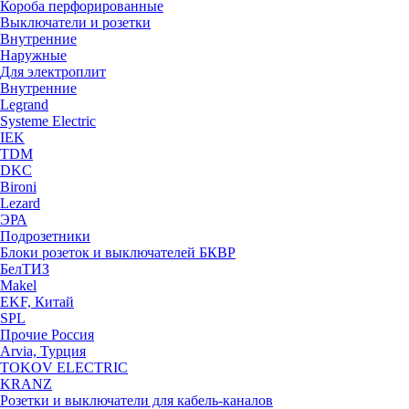
Короба перфорированные
Выключатели и розетки
Внутренние
Наружные
Для электроплит
Внутренние
Legrand
Systeme Electric
IEK
TDM
DKC
Bironi
Lezard
ЭРА
Подрозетники
Блоки розеток и выключателей БКВР
БелТИЗ
Makel
EKF, Китай
SPL
Прочие Россия
Arvia, Турция
TOKOV ELECTRIC
KRANZ
Розетки и выключатели для кабель-каналов