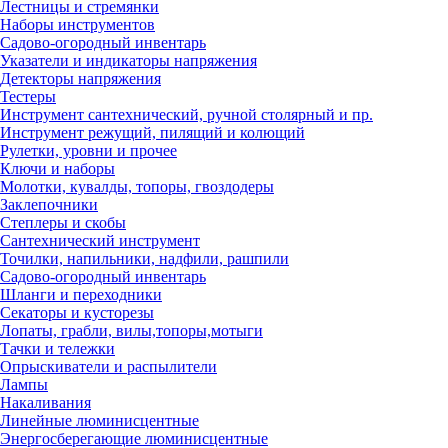
Лестницы и стремянки
Наборы инструментов
Садово-огородный инвентарь
Указатели и индикаторы напряжения
Детекторы напряжения
Тестеры
Инструмент сантехнический, ручной столярный и пр.
Инструмент режущий, пилящий и колющий
Рулетки, уровни и прочее
Ключи и наборы
Молотки, кувалды, топоры, гвоздодеры
Заклепочники
Степлеры и скобы
Сантехнический инструмент
Точилки, напильники, надфили, рашпили
Садово-огородный инвентарь
Шланги и переходники
Секаторы и кусторезы
Лопаты, грабли, вилы,топоры,мотыги
Тачки и тележки
Опрыскиватели и распылители
Лампы
Накаливания
Линейные люминисцентные
Энергосберегающие люминисцентные