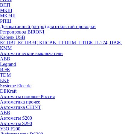
ВПП
МКШ
МКЭШ
РПШ
Декоративный (ретро) для открытой проводки
Ретропровод BIRONI
Кабель USB
КСПВГ, КСПВЭГ, КПСВВ, ПРППМ, ПТПЖ ,П-274, ПВЖ,
КММ
Автоматические выключатели
ABB
Legrand
ИЭК
TDM
EKF
Systeme Electric
DEKraft
Автоматы силовые Россия
Автоматика прочее
Автоматика CHINT
ABB
Автоматы S200
Автоматы S290
УЗО F200