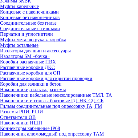
Зажимы 3КВК
Муфты кабельные
Концевые с наконечниками
Концевые без наконечников
Соединительные без гильз
Соединительные с гильзами
Перчатки и уплотнители
Муфты металло рукав- коробка
Муфты остальные
Изоляторы для шин и аксессуары
Изоляторы SM «бочка»
Коробки распаячные ПВХ
Распаячные коробки ДКС
Распаячные коробки для ОП
Распаячные коробки для скрытой проводки
Коробки для заливки в бетон
Наконечники, гильзы, разъемы
Наконечники кабельные неизолированные ТМЛ, ТА
Наконечники и гильзы болтовые ГД, НБ, СД, СБ
Гильзы соединительные под опрессовку ГА, ГМ
Разъемы РПИ, РШИ
Ответвители ОВ
Наконечники НШП
Коннекторы кабельные IP68
Наконечник алюмомедный под опрессовку ТАМ