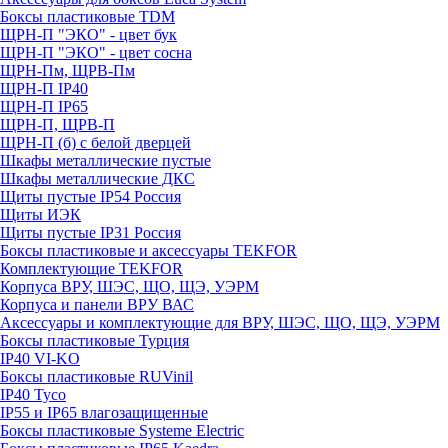
Боксы пластиковые TDM
ЩРН-П "ЭКО" - цвет бук
ЩРН-П "ЭКО" - цвет сосна
ЩРН-Пм, ЩРВ-Пм
ЩРН-П IP40
ЩРН-П IP65
ЩРН-П, ЩРВ-П
ЩРН-П (б) с белой дверцей
Шкафы металлические пустые
Шкафы металлические ДКС
Щиты пустые IP54 Россия
Щиты ИЭК
Щиты пустые IP31 Россия
Боксы пластиковые и аксессуары TEKFOR
Комплектующие TEKFOR
Корпуса ВРУ, ШЭС, ЩО, ЩЭ, УЭРМ
Корпуса и панели ВРУ ВАС
Аксессуары и комплектующие для ВРУ, ШЭС, ЩО, ЩЭ, УЭРМ
Боксы пластиковые Турция
IP40 VI-KO
Боксы пластиковые RUVinil
IP40 Тусо
IP55 и IP65 влагозащищенные
Боксы пластиковые Systeme Electric