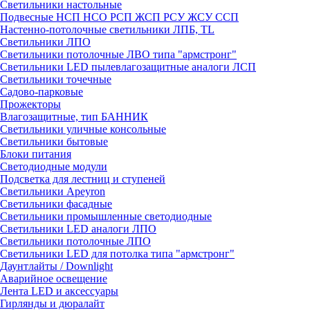
Светильники настольные
Подвесные НСП НСО РСП ЖСП РСУ ЖСУ ССП
Настенно-потолочные светильники ЛПБ, TL
Светильники ЛПО
Светильники потолочные ЛВО типа "армстронг"
Светильники LED пылевлагозащитные аналоги ЛСП
Светильники точечные
Садово-парковые
Прожекторы
Влагозащитные, тип БАННИК
Светильники уличные консольные
Светильники бытовые
Блоки питания
Светодиодные модули
Подсветка для лестниц и ступеней
Светильники Apeyron
Светильники фасадные
Светильники промышленные светодиодные
Светильники LED аналоги ЛПО
Светильники потолочные ЛПО
Светильники LED для потолка типа "армстронг"
Даунтлайты / Downlight
Аварийное освещение
Лента LED и аксессуары
Гирлянды и дюралайт