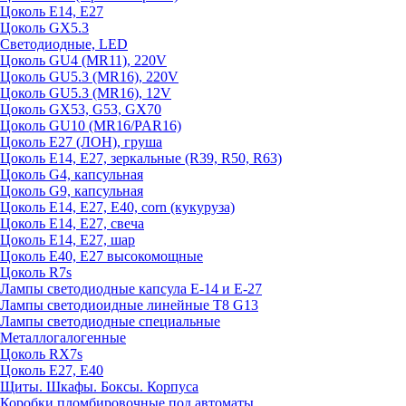
Цоколь E14, E27
Цоколь GX5.3
Светодиодные, LED
Цоколь GU4 (MR11), 220V
Цоколь GU5.3 (MR16), 220V
Цоколь GU5.3 (MR16), 12V
Цоколь GX53, G53, GX70
Цоколь GU10 (MR16/PAR16)
Цоколь Е27 (ЛОН), груша
Цоколь Е14, Е27, зеркальные (R39, R50, R63)
Цоколь G4, капсульная
Цоколь G9, капсульная
Цоколь Е14, Е27, Е40, corn (кукуруза)
Цоколь Е14, Е27, свеча
Цоколь Е14, Е27, шар
Цоколь Е40, Е27 высокомощные
Цоколь R7s
Лампы светодиодные капсула Е-14 и Е-27
Лампы светодиоидные линейные T8 G13
Лампы светодиодные специальные
Металлогалогенные
Цоколь RX7s
Цоколь Е27, E40
Щиты. Шкафы. Боксы. Корпуса
Коробки пломбировочные под автоматы