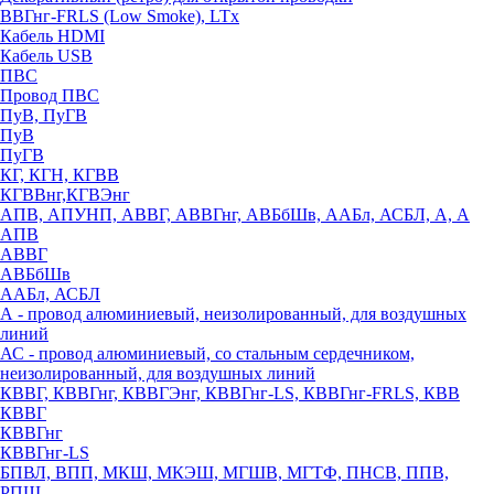
ВВГнг-FRLS (Low Smoke), LTx
Кабель HDMI
Кабель USB
ПВС
Провод ПВС
ПуВ, ПуГВ
ПуВ
ПуГВ
КГ, КГН, КГВВ
КГВВнг,КГВЭнг
АПВ, АПУНП, АВВГ, АВВГнг, АВБбШв, ААБл, АСБЛ, А, А
АПВ
АВВГ
АВБбШв
ААБл, АСБЛ
А - провод алюминиевый, неизолированный, для воздушных
линий
АС - провод алюминиевый, со стальным сердечником,
неизолированный, для воздушных линий
КВВГ, КВВГнг, КВВГЭнг, КВВГнг-LS, КВВГнг-FRLS, КВВ
КВВГ
КВВГнг
КВВГнг-LS
БПВЛ, ВПП, МКШ, МКЭШ, МГШВ, МГТФ, ПНСВ, ППВ,
РПШ,