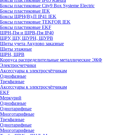
Боксы пластиковые IP65 Kaedra
Боксы пластиковые City9 Box Systeme Electric
Боксы пластиковые IEK
Боксы ЩРН(В)-П IP41 IEK
Боксы пластиковые TEKFOR IEK
Боксы пластиковые EKF
ЩРН-Пм и ЩРВ-Пм IP40
ЩРУ, ЩУ, ЩУРН, ЩУРВ
Щиты учета Акулово заказные
Щиты этажные
ЩРН, ЩРВ
Корпуса распределительные металлические ЭКФ
Электросчетчики
Аксессуары к электросчётчикам
Однофазные
Трехфазные
Аксессуары к электросчётчикам
EKF
Меркурий
Однофазные
Однотарифные
Многотарифные
Трехфазные
Однотарифные
Многотарифные