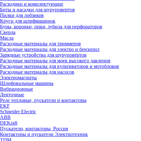
Расходики и комплектующие
Биты и насадки для шуруповертов
Пилки для лобзиков
Круги для шлифмашинок
Буры, коронки, пики, зубила для перфораторов
Сверла
Масла
Расходные материалы для триммеров
Расходные материалы для электро и бензопил
Зарядные устройства для шуруповёртов
Расходные материалы для моек высокого давления
Расходные материалы для культиваторов и мотоблоков
Расходные материалы для насосов
Электромагниты
Шлифовальные машины
Вибрационные
Ленточные
Реле тепловые, пускатели и контакторы
EKF
Schneider Electric
ABB
DEKraft
Пускатели, контакторы, Россия
Контакторы и пускатели Электротехник
TDM