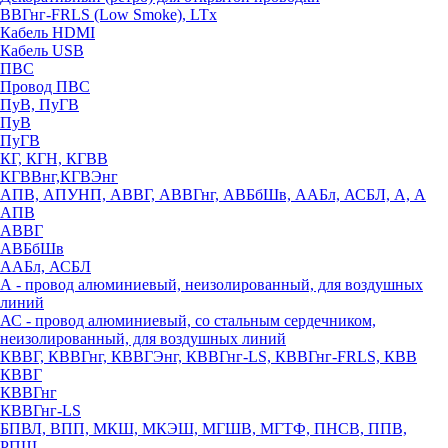
ВВГнг-FRLS (Low Smoke), LTx
Кабель HDMI
Кабель USB
ПВС
Провод ПВС
ПуВ, ПуГВ
ПуВ
ПуГВ
КГ, КГН, КГВВ
КГВВнг,КГВЭнг
АПВ, АПУНП, АВВГ, АВВГнг, АВБбШв, ААБл, АСБЛ, А, А
АПВ
АВВГ
АВБбШв
ААБл, АСБЛ
А - провод алюминиевый, неизолированный, для воздушных
линий
АС - провод алюминиевый, со стальным сердечником,
неизолированный, для воздушных линий
КВВГ, КВВГнг, КВВГЭнг, КВВГнг-LS, КВВГнг-FRLS, КВВ
КВВГ
КВВГнг
КВВГнг-LS
БПВЛ, ВПП, МКШ, МКЭШ, МГШВ, МГТФ, ПНСВ, ППВ,
РПШ,