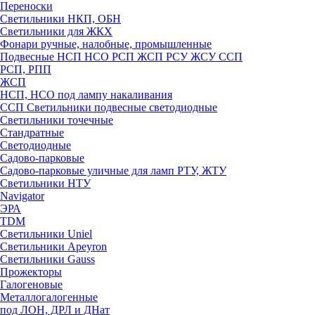
Переноски
Светильники НКП, ОБН
Светильники для ЖКХ
Фонари ручные, налобные, промышленные
Подвесные НСП НСО РСП ЖСП РСУ ЖСУ ССП
РСП, РПП
ЖСП
НСП, НСО под лампу накаливания
ССП Светильники подвесные светодиодные
Светильники точечные
Стандратные
Светодиодные
Садово-парковые
Садово-парковые уличные для ламп РТУ, ЖТУ
Светильники НТУ
Navigator
ЭРА
TDM
Светильники Uniel
Светильники Apeyron
Светильники Gauss
Прожекторы
Галогеновые
Металлогалогенные
под ЛОН, ДРЛ и ДНат