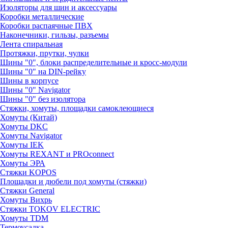
Изоляторы для шин и аксессуары
Коробки металлические
Коробки распаячные ПВХ
Наконечники, гильзы, разъемы
Лента спиральная
Протяжки, прутки, чулки
Шины "0", блоки распределительные и кросс-модули
Шины "0" на DIN-рейку
Шины в корпусе
Шины "0" Navigator
Шины "0" без изолятора
Стяжки, хомуты, площадки самоклеющиеся
Хомуты (Китай)
Хомуты DKC
Хомуты Navigator
Хомуты IEK
Хомуты REXANT и PROconnect
Хомуты ЭРА
Стяжки KOPOS
Площадки и дюбели под хомуты (стяжки)
Стяжки General
Хомуты Вихрь
Стяжки TOKOV ELECTRIC
Хомуты TDM
Термоусадка