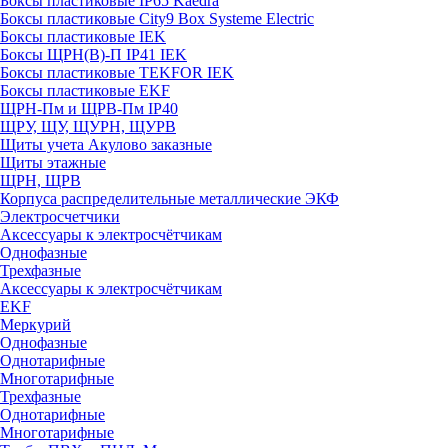
Боксы пластиковые IP65 Kaedra
Боксы пластиковые City9 Box Systeme Electric
Боксы пластиковые IEK
Боксы ЩРН(В)-П IP41 IEK
Боксы пластиковые TEKFOR IEK
Боксы пластиковые EKF
ЩРН-Пм и ЩРВ-Пм IP40
ЩРУ, ЩУ, ЩУРН, ЩУРВ
Щиты учета Акулово заказные
Щиты этажные
ЩРН, ЩРВ
Корпуса распределительные металлические ЭКФ
Электросчетчики
Аксессуары к электросчётчикам
Однофазные
Трехфазные
Аксессуары к электросчётчикам
EKF
Меркурий
Однофазные
Однотарифные
Многотарифные
Трехфазные
Однотарифные
Многотарифные