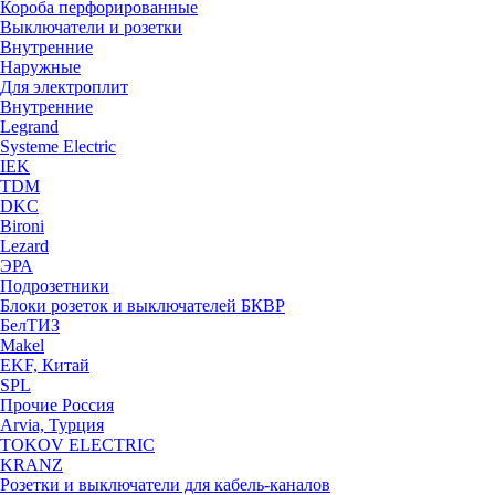
Короба перфорированные
Выключатели и розетки
Внутренние
Наружные
Для электроплит
Внутренние
Legrand
Systeme Electric
IEK
TDM
DKC
Bironi
Lezard
ЭРА
Подрозетники
Блоки розеток и выключателей БКВР
БелТИЗ
Makel
EKF, Китай
SPL
Прочие Россия
Arvia, Турция
TOKOV ELECTRIC
KRANZ
Розетки и выключатели для кабель-каналов