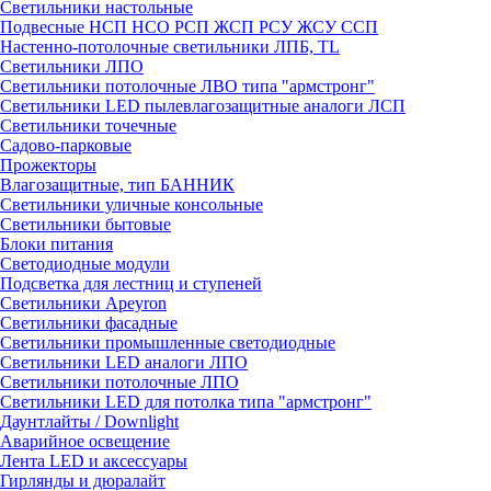
Светильники настольные
Подвесные НСП НСО РСП ЖСП РСУ ЖСУ ССП
Настенно-потолочные светильники ЛПБ, TL
Светильники ЛПО
Светильники потолочные ЛВО типа "армстронг"
Светильники LED пылевлагозащитные аналоги ЛСП
Светильники точечные
Садово-парковые
Прожекторы
Влагозащитные, тип БАННИК
Светильники уличные консольные
Светильники бытовые
Блоки питания
Светодиодные модули
Подсветка для лестниц и ступеней
Светильники Apeyron
Светильники фасадные
Светильники промышленные светодиодные
Светильники LED аналоги ЛПО
Светильники потолочные ЛПО
Светильники LED для потолка типа "армстронг"
Даунтлайты / Downlight
Аварийное освещение
Лента LED и аксессуары
Гирлянды и дюралайт