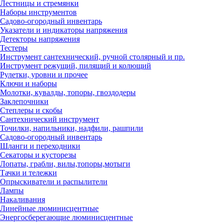
Лестницы и стремянки
Наборы инструментов
Садово-огородный инвентарь
Указатели и индикаторы напряжения
Детекторы напряжения
Тестеры
Инструмент сантехнический, ручной столярный и пр.
Инструмент режущий, пилящий и колющий
Рулетки, уровни и прочее
Ключи и наборы
Молотки, кувалды, топоры, гвоздодеры
Заклепочники
Степлеры и скобы
Сантехнический инструмент
Точилки, напильники, надфили, рашпили
Садово-огородный инвентарь
Шланги и переходники
Секаторы и кусторезы
Лопаты, грабли, вилы,топоры,мотыги
Тачки и тележки
Опрыскиватели и распылители
Лампы
Накаливания
Линейные люминисцентные
Энергосберегающие люминисцентные