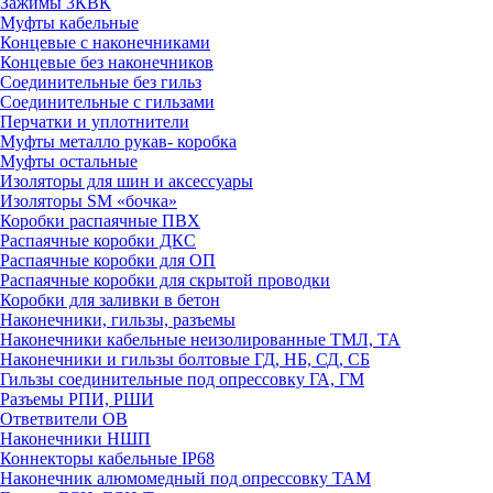
Зажимы 3КВК
Муфты кабельные
Концевые с наконечниками
Концевые без наконечников
Соединительные без гильз
Соединительные с гильзами
Перчатки и уплотнители
Муфты металло рукав- коробка
Муфты остальные
Изоляторы для шин и аксессуары
Изоляторы SM «бочка»
Коробки распаячные ПВХ
Распаячные коробки ДКС
Распаячные коробки для ОП
Распаячные коробки для скрытой проводки
Коробки для заливки в бетон
Наконечники, гильзы, разъемы
Наконечники кабельные неизолированные ТМЛ, ТА
Наконечники и гильзы болтовые ГД, НБ, СД, СБ
Гильзы соединительные под опрессовку ГА, ГМ
Разъемы РПИ, РШИ
Ответвители ОВ
Наконечники НШП
Коннекторы кабельные IP68
Наконечник алюмомедный под опрессовку ТАМ