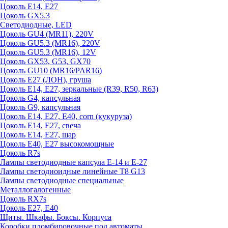
Цоколь E14, E27
Цоколь GX5.3
Светодиодные, LED
Цоколь GU4 (MR11), 220V
Цоколь GU5.3 (MR16), 220V
Цоколь GU5.3 (MR16), 12V
Цоколь GX53, G53, GX70
Цоколь GU10 (MR16/PAR16)
Цоколь Е27 (ЛОН), груша
Цоколь Е14, Е27, зеркальные (R39, R50, R63)
Цоколь G4, капсульная
Цоколь G9, капсульная
Цоколь Е14, Е27, Е40, corn (кукуруза)
Цоколь Е14, Е27, свеча
Цоколь Е14, Е27, шар
Цоколь Е40, Е27 высокомощные
Цоколь R7s
Лампы светодиодные капсула Е-14 и Е-27
Лампы светодиоидные линейные T8 G13
Лампы светодиодные специальные
Металлогалогенные
Цоколь RX7s
Цоколь Е27, E40
Щиты. Шкафы. Боксы. Корпуса
Коробки пломбировочные под автоматы