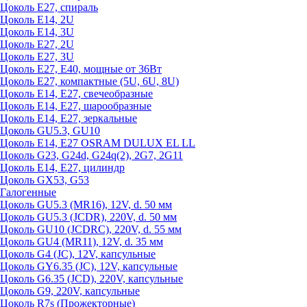
Цоколь Е27, спираль
Цоколь Е14, 2U
Цоколь Е14, 3U
Цоколь Е27, 2U
Цоколь Е27, 3U
Цоколь Е27, Е40, мощные от 36Вт
Цоколь Е27, компактные (5U, 6U, 8U)
Цоколь Е14, Е27, свечеобразные
Цоколь Е14, Е27, шарообразные
Цоколь Е14, Е27, зеркальные
Цоколь GU5.3, GU10
Цоколь Е14, Е27 OSRAM DULUX EL LL
Цоколь G23, G24d, G24q(2), 2G7, 2G11
Цоколь Е14, Е27, цилиндр
Цоколь GX53, G53
Галогенные
Цоколь GU5.3 (MR16), 12V, d. 50 мм
Цоколь GU5.3 (JCDR), 220V, d. 50 мм
Цоколь GU10 (JCDRC), 220V, d. 55 мм
Цоколь GU4 (MR11), 12V, d. 35 мм
Цоколь G4 (JC), 12V, капсульные
Цоколь GY6.35 (JC), 12V, капсульные
Цоколь G6.35 (JCD), 220V, капсульные
Цоколь G9, 220V, капсульные
Цоколь R7s (Прожекторные)