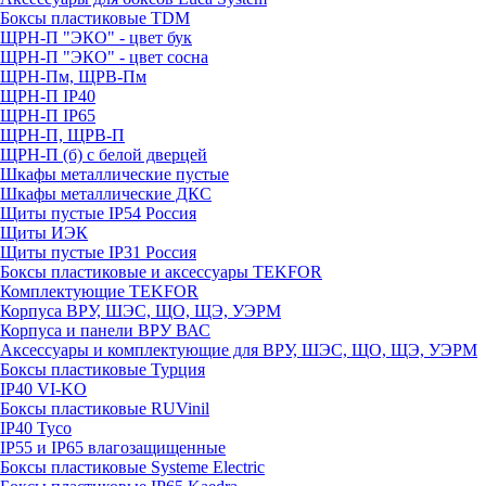
Боксы пластиковые TDM
ЩРН-П "ЭКО" - цвет бук
ЩРН-П "ЭКО" - цвет сосна
ЩРН-Пм, ЩРВ-Пм
ЩРН-П IP40
ЩРН-П IP65
ЩРН-П, ЩРВ-П
ЩРН-П (б) с белой дверцей
Шкафы металлические пустые
Шкафы металлические ДКС
Щиты пустые IP54 Россия
Щиты ИЭК
Щиты пустые IP31 Россия
Боксы пластиковые и аксессуары TEKFOR
Комплектующие TEKFOR
Корпуса ВРУ, ШЭС, ЩО, ЩЭ, УЭРМ
Корпуса и панели ВРУ ВАС
Аксессуары и комплектующие для ВРУ, ШЭС, ЩО, ЩЭ, УЭРМ
Боксы пластиковые Турция
IP40 VI-KO
Боксы пластиковые RUVinil
IP40 Тусо
IP55 и IP65 влагозащищенные
Боксы пластиковые Systeme Electric