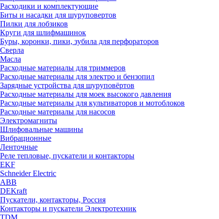
Расходики и комплектующие
Биты и насадки для шуруповертов
Пилки для лобзиков
Круги для шлифмашинок
Буры, коронки, пики, зубила для перфораторов
Сверла
Масла
Расходные материалы для триммеров
Расходные материалы для электро и бензопил
Зарядные устройства для шуруповёртов
Расходные материалы для моек высокого давления
Расходные материалы для культиваторов и мотоблоков
Расходные материалы для насосов
Электромагниты
Шлифовальные машины
Вибрационные
Ленточные
Реле тепловые, пускатели и контакторы
EKF
Schneider Electric
ABB
DEKraft
Пускатели, контакторы, Россия
Контакторы и пускатели Электротехник
TDM