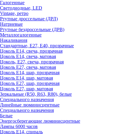
Галогенные
Светодиодные, LED
Vintage, ретро
Ртутные дроссельные (ДРЛ)
Натриевые
Ртутные бездроссельные (ДРВ)
Металлогалогенные
Накаливания
Стандартные, Е27, Е40, прозрачные
Цоколь Е14, свеча, прозрачная
Цоколь Е14, свеча, матовая
Цоколь, Е27, свеча, прозрачная
Цоколь Е27, свеча, матовая
Цоколь Е14, шар, прозрачная
Цоколь Е14, шар, матовая
Цоколь Е27, шар, прозрачная
Цоколь Е27, шар, матовая
Зеркальные (R50, R63, R80), белые
Специального назначения
Линейные люминисцентные
Специального назначения
Белые
Энергосберегающие люминисцентные
Лампы 6000 часов
Цоколь Е14, спираль