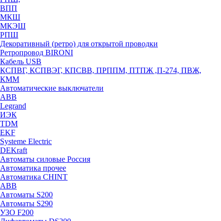
ВПП
МКШ
МКЭШ
РПШ
Декоративный (ретро) для открытой проводки
Ретропровод BIRONI
Кабель USB
КСПВГ, КСПВЭГ, КПСВВ, ПРППМ, ПТПЖ ,П-274, ПВЖ,
КММ
Автоматические выключатели
ABB
Legrand
ИЭК
TDM
EKF
Systeme Electric
DEKraft
Автоматы силовые Россия
Автоматика прочее
Автоматика CHINT
ABB
Автоматы S200
Автоматы S290
УЗО F200