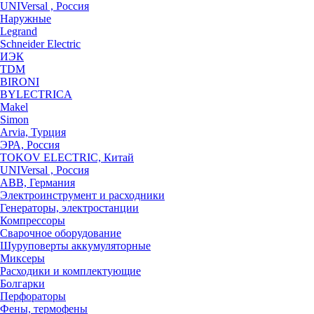
UNIVersal , Россия
Наружные
Legrand
Schneider Electric
ИЭК
TDM
BIRONI
BYLECTRICA
Makel
Simon
Arvia, Турция
ЭРА, Россия
TOKOV ELECTRIC, Китай
UNIVersal , Россия
ABB, Германия
Электроинструмент и расходники
Генераторы, электростанции
Компрессоры
Сварочное оборудование
Шуруповерты аккумуляторные
Миксеры
Расходики и комплектующие
Болгарки
Перфораторы
Фены, термофены