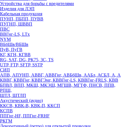
Устройства для борьбы с вредителями
Изделия для ЛЭП
Кабельная продукция
ПУНП, ПБПП, ПУВВ
ПУГНП, ШВВП
ПВС
ВВГнг-LS, LTx
NYM
ВБбШв/ВБШв
ПуВ, ПуГВ
КГ, КГН, КГВВ
RG, SAT, DG, РК75, 3С, TS
UTP, FTP, SFTP, SSTP
СИП
АПВ, АПУНП, АВВГ, АВВГнг, АВБбШв, ААБл, АСБЛ, А, А
КВВГ, КВВГнг, КВВГЭнг, КВВГнг-LS, КВВГнг-FRLS, КВВ
БПВЛ, ВПП, МКШ, МКЭШ, МГШВ, МГТФ, ПНСВ, ППВ,
РПШ,
ШТЛ, ШТЛП
Акустический (аудио)
ККСВ, КВК-В, КВК-П, ККСП
КСПВ
ППГнг-HF, ППГнг-FRHF
РКГМ
Декоративный (ретро) для открытой проводки