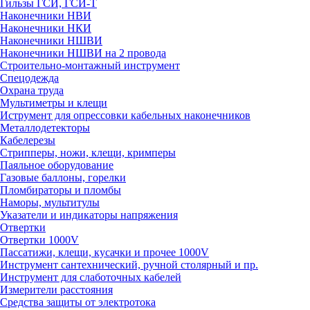
Гильзы ГСИ, ГСИ-Т
Наконечники НВИ
Наконечники НКИ
Наконечники НШВИ
Наконечники НШВИ на 2 провода
Строительно-монтажный инструмент
Спецодежда
Охрана труда
Мультиметры и клещи
Иструмент для опрессовки кабельных наконечников
Металлодетекторы
Кабелерезы
Стрипперы, ножи, клещи, кримперы
Паяльное оборудование
Газовые баллоны, горелки
Пломбираторы и пломбы
Наморы, мультитулы
Указатели и индикаторы напряжения
Отвертки
Отвертки 1000V
Пассатижи, клещи, кусачки и прочее 1000V
Инструмент сантехнический, ручной столярный и пр.
Инструмент для слаботочных кабелей
Измерители расстояния
Средства защиты от электротока