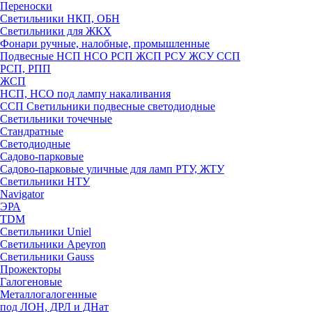
Переноски
Светильники НКП, ОБН
Светильники для ЖКХ
Фонари ручные, налобные, промышленные
Подвесные НСП НСО РСП ЖСП РСУ ЖСУ ССП
РСП, РПП
ЖСП
НСП, НСО под лампу накаливания
ССП Светильники подвесные светодиодные
Светильники точечные
Стандратные
Светодиодные
Садово-парковые
Садово-парковые уличные для ламп РТУ, ЖТУ
Светильники НТУ
Navigator
ЭРА
TDM
Светильники Uniel
Светильники Apeyron
Светильники Gauss
Прожекторы
Галогеновые
Металлогалогенные
под ЛОН, ДРЛ и ДНат