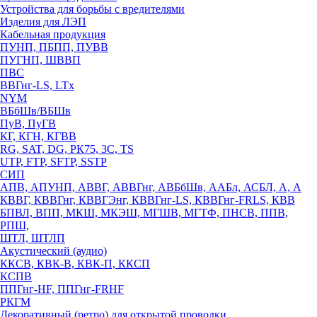
Устройства для борьбы с вредителями
Изделия для ЛЭП
Кабельная продукция
ПУНП, ПБПП, ПУВВ
ПУГНП, ШВВП
ПВС
ВВГнг-LS, LTx
NYM
ВБбШв/ВБШв
ПуВ, ПуГВ
КГ, КГН, КГВВ
RG, SAT, DG, РК75, 3С, TS
UTP, FTP, SFTP, SSTP
СИП
АПВ, АПУНП, АВВГ, АВВГнг, АВБбШв, ААБл, АСБЛ, А, А
КВВГ, КВВГнг, КВВГЭнг, КВВГнг-LS, КВВГнг-FRLS, КВВ
БПВЛ, ВПП, МКШ, МКЭШ, МГШВ, МГТФ, ПНСВ, ППВ,
РПШ,
ШТЛ, ШТЛП
Акустический (аудио)
ККСВ, КВК-В, КВК-П, ККСП
КСПВ
ППГнг-HF, ППГнг-FRHF
РКГМ
Декоративный (ретро) для открытой проводки