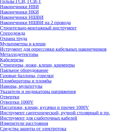
Гильзы ГСИ, ГСИ-Т
Наконечники НВИ
Наконечники НКИ
Наконечники НШВИ
Наконечники НШВИ на 2 провода
Строительно-монтажный инструмент
Спецодежда
Охрана труда
Мультиметры и клещи
Иструмент для опрессовки кабельных наконечников
Металлодетекторы
Кабелерезы
Стрипперы, ножи, клещи, кримперы
Паяльное оборудование
Газовые баллоны, горелки
Пломбираторы и пломбы
Наморы, мультитулы
Указатели и индикаторы напряжения
Отвертки
Отвертки 1000V
Пассатижи, клещи, кусачки и прочее 1000V
Инструмент сантехнический, ручной столярный и пр.
Инструмент для слаботочных кабелей
Измерители расстояния
Средства защиты от электротока