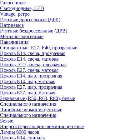
Галогенные
Светодиодные, LED
Vintage, ретро
Ртутные дроссельные (ДРЛ)
Натриевые
Ртутные бездроссельные (ДРВ)
Металлогалогенные
Накаливания
Стандартные, Е27, Е40, прозрачные
Цоколь Е14, свеча, прозрачная
Цоколь Е14, свеча, матовая
Цоколь, Е27, свеча, прозрачная
Цоколь Е27, свеча, матовая
Цоколь Е14, шар, прозрачная
Цоколь Е14, шар, матовая
Цоколь Е27, шар, прозрачная
Цоколь Е27, шар, матовая
Зеркальные (R50, R63, R80), белые
Специального назначения
Линейные люминисцентные
Специального назначения
Белые
Энергосберегающие люминисцентные
Лампы 6000 часов
Цоколь Е14, спираль