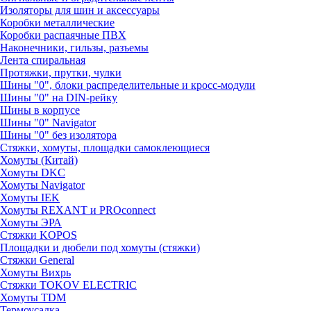
Изоляторы для шин и аксессуары
Коробки металлические
Коробки распаячные ПВХ
Наконечники, гильзы, разъемы
Лента спиральная
Протяжки, прутки, чулки
Шины "0", блоки распределительные и кросс-модули
Шины "0" на DIN-рейку
Шины в корпусе
Шины "0" Navigator
Шины "0" без изолятора
Стяжки, хомуты, площадки самоклеющиеся
Хомуты (Китай)
Хомуты DKC
Хомуты Navigator
Хомуты IEK
Хомуты REXANT и PROconnect
Хомуты ЭРА
Стяжки KOPOS
Площадки и дюбели под хомуты (стяжки)
Стяжки General
Хомуты Вихрь
Стяжки TOKOV ELECTRIC
Хомуты TDM
Термоусадка