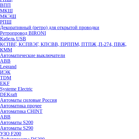
ВПП
МКШ
МКЭШ
РПШ
Декоративный (ретро) для открытой проводки
Ретропровод BIRONI
Кабель USB
КСПВГ, КСПВЭГ, КПСВВ, ПРППМ, ПТПЖ ,П-274, ПВЖ,
КММ
Автоматические выключатели
ABB
Legrand
ИЭК
TDM
EKF
Systeme Electric
DEKraft
Автоматы силовые Россия
Автоматика прочее
Автоматика CHINT
ABB
Автоматы S200
Автоматы S290
УЗО F200