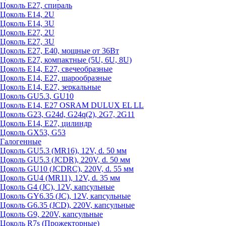
Цоколь Е27, спираль
Цоколь Е14, 2U
Цоколь Е14, 3U
Цоколь Е27, 2U
Цоколь Е27, 3U
Цоколь Е27, Е40, мощные от 36Вт
Цоколь Е27, компактные (5U, 6U, 8U)
Цоколь Е14, Е27, свечеобразные
Цоколь Е14, Е27, шарообразные
Цоколь Е14, Е27, зеркальные
Цоколь GU5.3, GU10
Цоколь Е14, Е27 OSRAM DULUX EL LL
Цоколь G23, G24d, G24q(2), 2G7, 2G11
Цоколь Е14, Е27, цилиндр
Цоколь GX53, G53
Галогенные
Цоколь GU5.3 (MR16), 12V, d. 50 мм
Цоколь GU5.3 (JCDR), 220V, d. 50 мм
Цоколь GU10 (JCDRC), 220V, d. 55 мм
Цоколь GU4 (MR11), 12V, d. 35 мм
Цоколь G4 (JC), 12V, капсульные
Цоколь GY6.35 (JC), 12V, капсульные
Цоколь G6.35 (JCD), 220V, капсульные
Цоколь G9, 220V, капсульные
Цоколь R7s (Прожекторные)