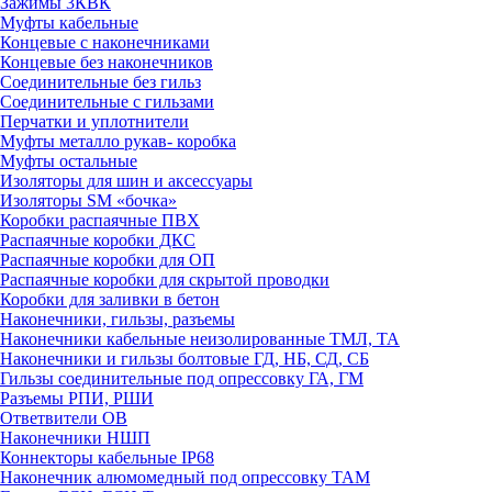
Зажимы 3КВК
Муфты кабельные
Концевые с наконечниками
Концевые без наконечников
Соединительные без гильз
Соединительные с гильзами
Перчатки и уплотнители
Муфты металло рукав- коробка
Муфты остальные
Изоляторы для шин и аксессуары
Изоляторы SM «бочка»
Коробки распаячные ПВХ
Распаячные коробки ДКС
Распаячные коробки для ОП
Распаячные коробки для скрытой проводки
Коробки для заливки в бетон
Наконечники, гильзы, разъемы
Наконечники кабельные неизолированные ТМЛ, ТА
Наконечники и гильзы болтовые ГД, НБ, СД, СБ
Гильзы соединительные под опрессовку ГА, ГМ
Разъемы РПИ, РШИ
Ответвители ОВ
Наконечники НШП
Коннекторы кабельные IP68
Наконечник алюмомедный под опрессовку ТАМ