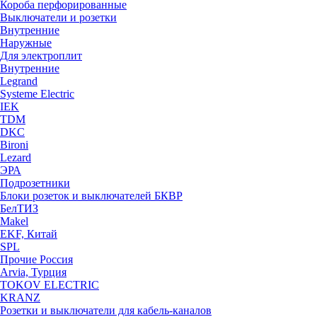
Короба перфорированные
Выключатели и розетки
Внутренние
Наружные
Для электроплит
Внутренние
Legrand
Systeme Electric
IEK
TDM
DKC
Bironi
Lezard
ЭРА
Подрозетники
Блоки розеток и выключателей БКВР
БелТИЗ
Makel
EKF, Китай
SPL
Прочие Россия
Arvia, Турция
TOKOV ELECTRIC
KRANZ
Розетки и выключатели для кабель-каналов