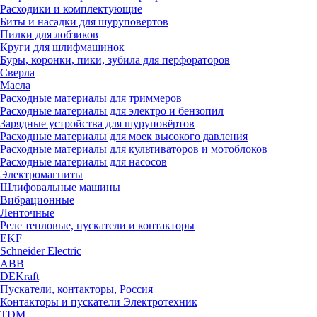
Расходики и комплектующие
Биты и насадки для шуруповертов
Пилки для лобзиков
Круги для шлифмашинок
Буры, коронки, пики, зубила для перфораторов
Сверла
Масла
Расходные материалы для триммеров
Расходные материалы для электро и бензопил
Зарядные устройства для шуруповёртов
Расходные материалы для моек высокого давления
Расходные материалы для культиваторов и мотоблоков
Расходные материалы для насосов
Электромагниты
Шлифовальные машины
Вибрационные
Ленточные
Реле тепловые, пускатели и контакторы
EKF
Schneider Electric
ABB
DEKraft
Пускатели, контакторы, Россия
Контакторы и пускатели Электротехник
TDM