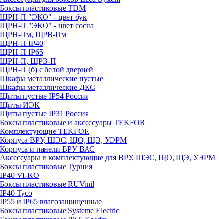
Боксы пластиковые TDM
ЩРН-П "ЭКО" - цвет бук
ЩРН-П "ЭКО" - цвет сосна
ЩРН-Пм, ЩРВ-Пм
ЩРН-П IP40
ЩРН-П IP65
ЩРН-П, ЩРВ-П
ЩРН-П (б) с белой дверцей
Шкафы металлические пустые
Шкафы металлические ДКС
Щиты пустые IP54 Россия
Щиты ИЭК
Щиты пустые IP31 Россия
Боксы пластиковые и аксессуары TEKFOR
Комплектующие TEKFOR
Корпуса ВРУ, ШЭС, ЩО, ЩЭ, УЭРМ
Корпуса и панели ВРУ ВАС
Аксессуары и комплектующие для ВРУ, ШЭС, ЩО, ЩЭ, УЭРМ
Боксы пластиковые Турция
IP40 VI-KO
Боксы пластиковые RUVinil
IP40 Тусо
IP55 и IP65 влагозащищенные
Боксы пластиковые Systeme Electric