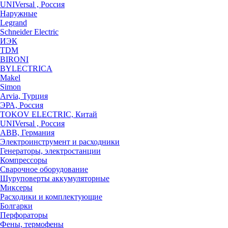
UNIVersal , Россия
Наружные
Legrand
Schneider Electric
ИЭК
TDM
BIRONI
BYLECTRICA
Makel
Simon
Arvia, Турция
ЭРА, Россия
TOKOV ELECTRIC, Китай
UNIVersal , Россия
ABB, Германия
Электроинструмент и расходники
Генераторы, электростанции
Компрессоры
Сварочное оборудование
Шуруповерты аккумуляторные
Миксеры
Расходики и комплектующие
Болгарки
Перфораторы
Фены, термофены