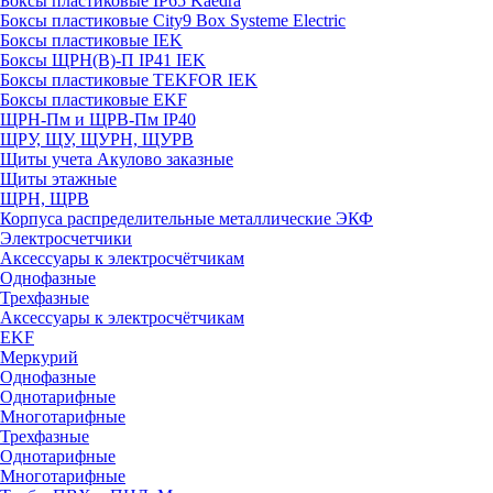
Боксы пластиковые IP65 Kaedra
Боксы пластиковые City9 Box Systeme Electric
Боксы пластиковые IEK
Боксы ЩРН(В)-П IP41 IEK
Боксы пластиковые TEKFOR IEK
Боксы пластиковые EKF
ЩРН-Пм и ЩРВ-Пм IP40
ЩРУ, ЩУ, ЩУРН, ЩУРВ
Щиты учета Акулово заказные
Щиты этажные
ЩРН, ЩРВ
Корпуса распределительные металлические ЭКФ
Электросчетчики
Аксессуары к электросчётчикам
Однофазные
Трехфазные
Аксессуары к электросчётчикам
EKF
Меркурий
Однофазные
Однотарифные
Многотарифные
Трехфазные
Однотарифные
Многотарифные