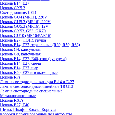
Цоколь E14, E27
Цоколь GX5.3
Светодиодные, LED
Цоколь GU4 (MR11), 220V
Цоколь GU5.3 (MR16), 220V
Цоколь GU5.3 (MR16), 12V
Цоколь GX53, G53, GX70
Цоколь GU10 (MR16/PAR16)
Цоколь Е27 (ЛОН), груша
Цоколь Е14, Е27, зеркальные (R39, R50, R63)
Цоколь G4, капсульная
Цоколь G9, капсульная
Цоколь Е14, Е27, Е40, corn (кукуруза)
Цоколь Е14, Е27, свеча
Цоколь Е14, Е27, шар
Цоколь Е40, Е27 высокомощные
Цоколь R7s
Лампы светодиодные капсула Е-14 и Е-27
Лампы светодиоидные линейные T8 G13
Лампы светодиодные специальные
Металлогалогенные
Цоколь RX7s
Цоколь Е27, E40
Щиты. Шкафы. Боксы. Корпуса
Коробки пломбировочные под автоматы