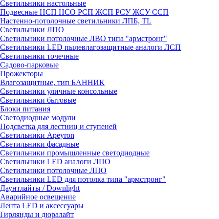
Светильники настольные
Подвесные НСП НСО РСП ЖСП РСУ ЖСУ ССП
Настенно-потолочные светильники ЛПБ, TL
Светильники ЛПО
Светильники потолочные ЛВО типа "армстронг"
Светильники LED пылевлагозащитные аналоги ЛСП
Светильники точечные
Садово-парковые
Прожекторы
Влагозащитные, тип БАННИК
Светильники уличные консольные
Светильники бытовые
Блоки питания
Светодиодные модули
Подсветка для лестниц и ступеней
Светильники Apeyron
Светильники фасадные
Светильники промышленные светодиодные
Светильники LED аналоги ЛПО
Светильники потолочные ЛПО
Светильники LED для потолка типа "армстронг"
Даунтлайты / Downlight
Аварийное освещение
Лента LED и аксессуары
Гирлянды и дюралайт