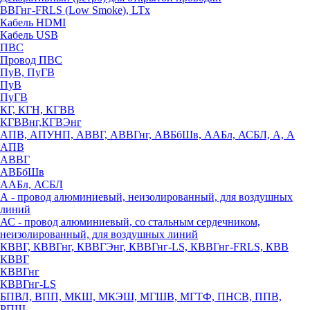
ВВГнг-FRLS (Low Smoke), LTx
Кабель HDMI
Кабель USB
ПВС
Провод ПВС
ПуВ, ПуГВ
ПуВ
ПуГВ
КГ, КГН, КГВВ
КГВВнг,КГВЭнг
АПВ, АПУНП, АВВГ, АВВГнг, АВБбШв, ААБл, АСБЛ, А, А
АПВ
АВВГ
АВБбШв
ААБл, АСБЛ
А - провод алюминиевый, неизолированный, для воздушных
линий
АС - провод алюминиевый, со стальным сердечником,
неизолированный, для воздушных линий
КВВГ, КВВГнг, КВВГЭнг, КВВГнг-LS, КВВГнг-FRLS, КВВ
КВВГ
КВВГнг
КВВГнг-LS
БПВЛ, ВПП, МКШ, МКЭШ, МГШВ, МГТФ, ПНСВ, ППВ,
РПШ,