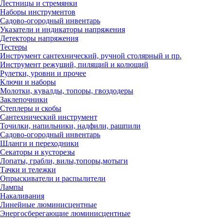
Лестницы и стремянки
Наборы инструментов
Садово-огородный инвентарь
Указатели и индикаторы напряжения
Детекторы напряжения
Тестеры
Инструмент сантехнический, ручной столярный и пр.
Инструмент режущий, пилящий и колющий
Рулетки, уровни и прочее
Ключи и наборы
Молотки, кувалды, топоры, гвоздодеры
Заклепочники
Степлеры и скобы
Сантехнический инструмент
Точилки, напильники, надфили, рашпили
Садово-огородный инвентарь
Шланги и переходники
Секаторы и кусторезы
Лопаты, грабли, вилы,топоры,мотыги
Тачки и тележки
Опрыскиватели и распылители
Лампы
Накаливания
Линейные люминисцентные
Энергосберегающие люминисцентные