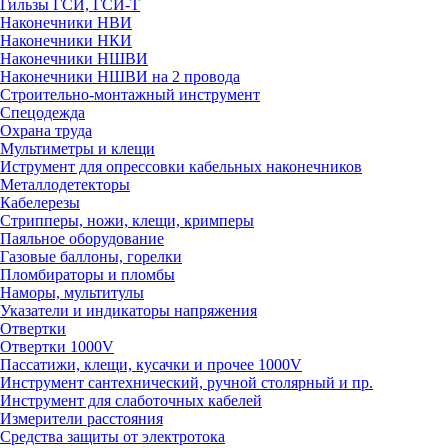
Гильзы ГСИ, ГСИ-Т
Наконечники НВИ
Наконечники НКИ
Наконечники НШВИ
Наконечники НШВИ на 2 провода
Строительно-монтажный инструмент
Спецодежда
Охрана труда
Мультиметры и клещи
Иструмент для опрессовки кабельных наконечников
Металлодетекторы
Кабелерезы
Стрипперы, ножи, клещи, кримперы
Паяльное оборудование
Газовые баллоны, горелки
Пломбираторы и пломбы
Наморы, мультитулы
Указатели и индикаторы напряжения
Отвертки
Отвертки 1000V
Пассатижи, клещи, кусачки и прочее 1000V
Инструмент сантехнический, ручной столярный и пр.
Инструмент для слаботочных кабелей
Измерители расстояния
Средства защиты от электротока