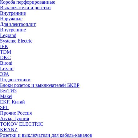
Короба перфорированные
Выключатели и розетки
Внутренние
Наружные
Для электроплит
Внутренние
Legrand
Systeme Electric
IEK
TDM
DKC
Bironi
Lezard
ЭРА
Подрозетники
Блоки розеток и выключателей БКВР
БелТИЗ
Makel
EKF, Китай
SPL
Прочие Россия
Arvia, Турция
TOKOV ELECTRIC
KRANZ
Розетки и выключатели для кабель-каналов