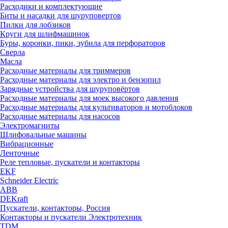
Расходики и комплектующие
Биты и насадки для шуруповертов
Пилки для лобзиков
Круги для шлифмашинок
Буры, коронки, пики, зубила для перфораторов
Сверла
Масла
Расходные материалы для триммеров
Расходные материалы для электро и бензопил
Зарядные устройства для шуруповёртов
Расходные материалы для моек высокого давления
Расходные материалы для культиваторов и мотоблоков
Расходные материалы для насосов
Электромагниты
Шлифовальные машины
Вибрационные
Ленточные
Реле тепловые, пускатели и контакторы
EKF
Schneider Electric
ABB
DEKraft
Пускатели, контакторы, Россия
Контакторы и пускатели Электротехник
TDM