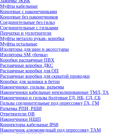
Зажимы 3КВК
Муфты кабельные
Концевые с наконечниками
Концевые без наконечников
Соединительные без гильз
Соединительные с гильзами
Перчатки и уплотнители
Муфты металло рукав- коробка
Муфты остальные
Изоляторы для шин и аксессуары
Изоляторы SM «бочка»
Коробки распаячные ПВХ
Распаячные коробки ДКС
Распаячные коробки для ОП
Распаячные коробки для скрытой проводки
Коробки для заливки в бетон
Наконечники, гильзы, разъемы
Наконечники кабельные неизолированные ТМЛ, ТА
Наконечники и гильзы болтовые ГД, НБ, СД, СБ
Гильзы соединительные под опрессовку ГА, ГМ
Разъемы РПИ, РШИ
Ответвители ОВ
Наконечники НШП
Коннекторы кабельные IP68
Наконечник алюмомедный под опрессовку ТАМ