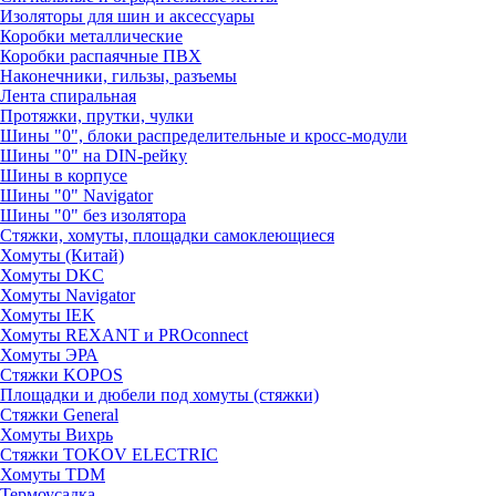
Изоляторы для шин и аксессуары
Коробки металлические
Коробки распаячные ПВХ
Наконечники, гильзы, разъемы
Лента спиральная
Протяжки, прутки, чулки
Шины "0", блоки распределительные и кросс-модули
Шины "0" на DIN-рейку
Шины в корпусе
Шины "0" Navigator
Шины "0" без изолятора
Стяжки, хомуты, площадки самоклеющиеся
Хомуты (Китай)
Хомуты DKC
Хомуты Navigator
Хомуты IEK
Хомуты REXANT и PROconnect
Хомуты ЭРА
Стяжки KOPOS
Площадки и дюбели под хомуты (стяжки)
Стяжки General
Хомуты Вихрь
Стяжки TOKOV ELECTRIC
Хомуты TDM
Термоусадка