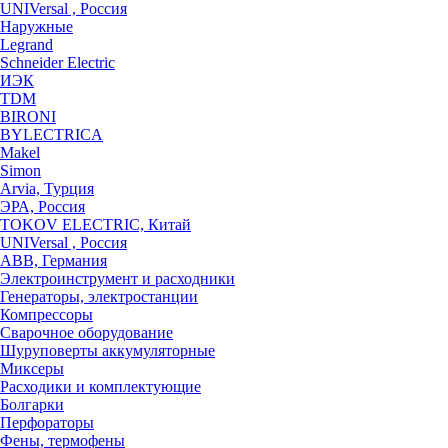
UNIVersal , Россия
Наружные
Legrand
Schneider Electric
ИЭК
TDM
BIRONI
BYLECTRICA
Makel
Simon
Arvia, Турция
ЭРА, Россия
TOKOV ELECTRIC, Китай
UNIVersal , Россия
ABB, Германия
Электроинструмент и расходники
Генераторы, электростанции
Компрессоры
Сварочное оборудование
Шуруповерты аккумуляторные
Миксеры
Расходики и комплектующие
Болгарки
Перфораторы
Фены, термофены