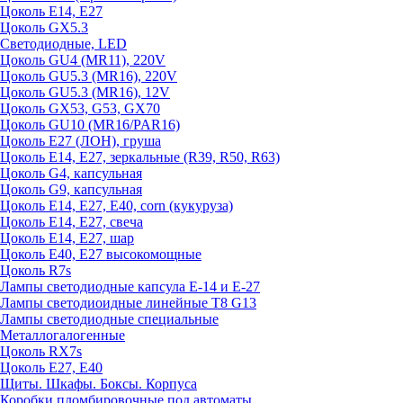
Цоколь E14, E27
Цоколь GX5.3
Светодиодные, LED
Цоколь GU4 (MR11), 220V
Цоколь GU5.3 (MR16), 220V
Цоколь GU5.3 (MR16), 12V
Цоколь GX53, G53, GX70
Цоколь GU10 (MR16/PAR16)
Цоколь Е27 (ЛОН), груша
Цоколь Е14, Е27, зеркальные (R39, R50, R63)
Цоколь G4, капсульная
Цоколь G9, капсульная
Цоколь Е14, Е27, Е40, corn (кукуруза)
Цоколь Е14, Е27, свеча
Цоколь Е14, Е27, шар
Цоколь Е40, Е27 высокомощные
Цоколь R7s
Лампы светодиодные капсула Е-14 и Е-27
Лампы светодиоидные линейные T8 G13
Лампы светодиодные специальные
Металлогалогенные
Цоколь RX7s
Цоколь Е27, E40
Щиты. Шкафы. Боксы. Корпуса
Коробки пломбировочные под автоматы