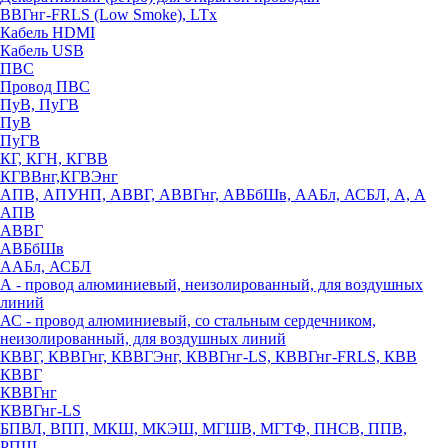
ВВГнг-FRLS (Low Smoke), LTx
Кабель HDMI
Кабель USB
ПВС
Провод ПВС
ПуВ, ПуГВ
ПуВ
ПуГВ
КГ, КГН, КГВВ
КГВВнг,КГВЭнг
АПВ, АПУНП, АВВГ, АВВГнг, АВБбШв, ААБл, АСБЛ, А, А
АПВ
АВВГ
АВБбШв
ААБл, АСБЛ
А - провод алюминиевый, неизолированный, для воздушных
линий
АС - провод алюминиевый, со стальным сердечником,
неизолированный, для воздушных линий
КВВГ, КВВГнг, КВВГЭнг, КВВГнг-LS, КВВГнг-FRLS, КВВ
КВВГ
КВВГнг
КВВГнг-LS
БПВЛ, ВПП, МКШ, МКЭШ, МГШВ, МГТФ, ПНСВ, ППВ,
РПШ,