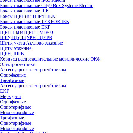
Боксы пластиковые IP65 Kaedra
Боксы пластиковые City9 Box Systeme Electric
Боксы пластиковые IEK
Боксы ЩРН(В)-П IP41 IEK
Боксы пластиковые TEKFOR IEK
Боксы пластиковые EKF
ЩРН-Пм и ЩРВ-Пм IP40
ЩРУ, ЩУ, ЩУРН, ЩУРВ
Щиты учета Акулово заказные
Щиты этажные
ЩРН, ЩРВ
Корпуса распределительные металлические ЭКФ
Электросчетчики
Аксессуары к электросчётчикам
Однофазные
Трехфазные
Аксессуары к электросчётчикам
EKF
Меркурий
Однофазные
Однотарифные
Многотарифные
Трехфазные
Однотарифные
Многотарифные