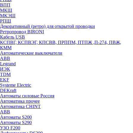
ВПП
МКШ
МКЭШ
РПШ
Декоративный (ретро) для открытой проводки
Ретропровод BIRONI
Кабель USB
КСПВГ, КСПВЭГ, КПСВВ, ПРППМ, ПТПЖ ,П-274, ПВЖ,
КММ
Автоматические выключатели
ABB
Legrand
ИЭК
TDM
EKF
Systeme Electric
DEKraft
Автоматы силовые Россия
Автоматика прочее
Автоматика CHINT
ABB
Автоматы S200
Автоматы S290
УЗО F200