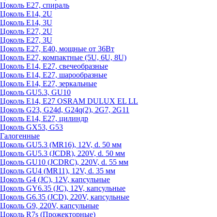
Цоколь Е27, спираль
Цоколь Е14, 2U
Цоколь Е14, 3U
Цоколь Е27, 2U
Цоколь Е27, 3U
Цоколь Е27, Е40, мощные от 36Вт
Цоколь Е27, компактные (5U, 6U, 8U)
Цоколь Е14, Е27, свечеобразные
Цоколь Е14, Е27, шарообразные
Цоколь Е14, Е27, зеркальные
Цоколь GU5.3, GU10
Цоколь Е14, Е27 OSRAM DULUX EL LL
Цоколь G23, G24d, G24q(2), 2G7, 2G11
Цоколь Е14, Е27, цилиндр
Цоколь GX53, G53
Галогенные
Цоколь GU5.3 (MR16), 12V, d. 50 мм
Цоколь GU5.3 (JCDR), 220V, d. 50 мм
Цоколь GU10 (JCDRC), 220V, d. 55 мм
Цоколь GU4 (MR11), 12V, d. 35 мм
Цоколь G4 (JC), 12V, капсульные
Цоколь GY6.35 (JC), 12V, капсульные
Цоколь G6.35 (JCD), 220V, капсульные
Цоколь G9, 220V, капсульные
Цоколь R7s (Прожекторные)