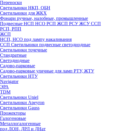
Переноски
Светильники НКП, ОБН
Светильники для ЖКХ
Фонари ручные, налобные, промышленные
Подвесные НСП НСО РСП ЖСП РСУ ЖСУ ССП
РСП, РПП
ЖСП
НСП, НСО под лампу накаливания
ССП Светильники подвесные светодиодные
Светильники точечные
Стандратные
Светодиодные
Садово-парковые
Садово-парковые уличные для ламп РТУ, ЖТУ
Светильники НТУ
Navigator
ЭРА
TDM
Светильники Uniel
Светильники Apeyron
Светильники Gauss
Прожекторы
Галогеновые
Металлогалогенные
под ЛОН, ДРЛ и ДНат