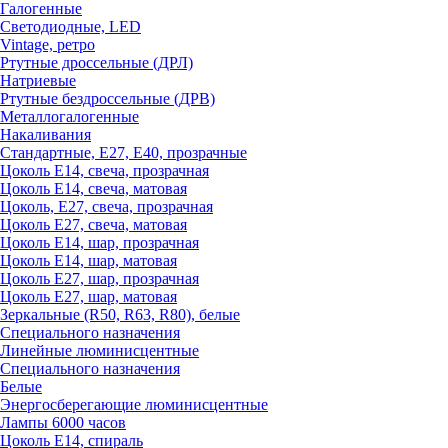
Галогенные
Светодиодные, LED
Vintage, ретро
Ртутные дроссельные (ДРЛ)
Натриевые
Ртутные бездроссельные (ДРВ)
Металлогалогенные
Накаливания
Стандартные, Е27, Е40, прозрачные
Цоколь Е14, свеча, прозрачная
Цоколь Е14, свеча, матовая
Цоколь, Е27, свеча, прозрачная
Цоколь Е27, свеча, матовая
Цоколь Е14, шар, прозрачная
Цоколь Е14, шар, матовая
Цоколь Е27, шар, прозрачная
Цоколь Е27, шар, матовая
Зеркальные (R50, R63, R80), белые
Специального назначения
Линейные люминисцентные
Специального назначения
Белые
Энергосберегающие люминисцентные
Лампы 6000 часов
Цоколь Е14, спираль