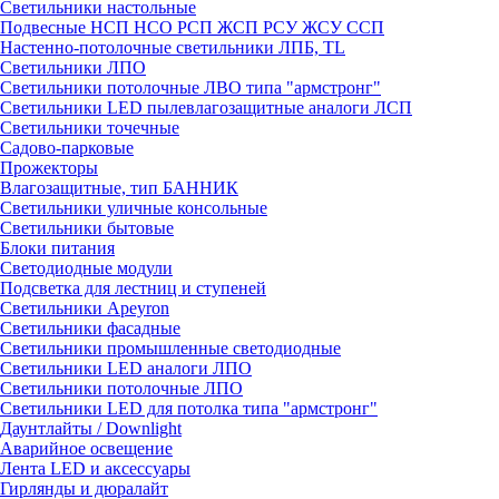
Светильники настольные
Подвесные НСП НСО РСП ЖСП РСУ ЖСУ ССП
Настенно-потолочные светильники ЛПБ, TL
Светильники ЛПО
Светильники потолочные ЛВО типа "армстронг"
Светильники LED пылевлагозащитные аналоги ЛСП
Светильники точечные
Садово-парковые
Прожекторы
Влагозащитные, тип БАННИК
Светильники уличные консольные
Светильники бытовые
Блоки питания
Светодиодные модули
Подсветка для лестниц и ступеней
Светильники Apeyron
Светильники фасадные
Светильники промышленные светодиодные
Светильники LED аналоги ЛПО
Светильники потолочные ЛПО
Светильники LED для потолка типа "армстронг"
Даунтлайты / Downlight
Аварийное освещение
Лента LED и аксессуары
Гирлянды и дюралайт