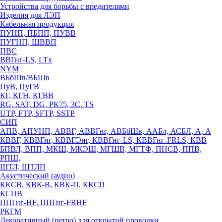
Устройства для борьбы с вредителями
Изделия для ЛЭП
Кабельная продукция
ПУНП, ПБПП, ПУВВ
ПУГНП, ШВВП
ПВС
ВВГнг-LS, LTx
NYM
ВБбШв/ВБШв
ПуВ, ПуГВ
КГ, КГН, КГВВ
RG, SAT, DG, РК75, 3С, TS
UTP, FTP, SFTP, SSTP
СИП
АПВ, АПУНП, АВВГ, АВВГнг, АВБбШв, ААБл, АСБЛ, А, А
КВВГ, КВВГнг, КВВГЭнг, КВВГнг-LS, КВВГнг-FRLS, КВВ
БПВЛ, ВПП, МКШ, МКЭШ, МГШВ, МГТФ, ПНСВ, ППВ,
РПШ,
ШТЛ, ШТЛП
Акустический (аудио)
ККСВ, КВК-В, КВК-П, ККСП
КСПВ
ППГнг-HF, ППГнг-FRHF
РКГМ
Декоративный (ретро) для открытой проводки