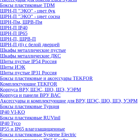
Боксы пластиковые TDM
ЩРН-П "ЭКО" - цвет бук
ЩРН-П "ЭКО" - цвет сосна
ЩРН-Пм, ЩРВ-Пм
ЩРН-П IP40
ЩРН-П IP65
ЩРН-П, ЩРВ-П
ЩРН-П (б) с белой дверцей
Шкафы металлические пустые
Шкафы металлические ДКС
Щиты пустые IP54 Россия
Щиты ИЭК
Щиты пустые IP31 Россия
Боксы пластиковые и аксессуары TEKFOR
Комплектующие TEKFOR
Корпуса ВРУ, ШЭС, ЩО, ЩЭ, УЭРМ
Корпуса и панели ВРУ ВАС
Аксессуары и комплектующие для ВРУ, ШЭС, ЩО, ЩЭ, УЭРМ
Боксы пластиковые Турция
IP40 VI-KO
Боксы пластиковые RUVinil
IP40 Тусо
IP55 и IP65 влагозащищенные
Боксы пластиковые Systeme Electric