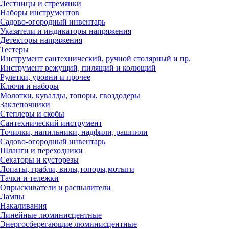
Лестницы и стремянки
Наборы инструментов
Садово-огородный инвентарь
Указатели и индикаторы напряжения
Детекторы напряжения
Тестеры
Инструмент сантехнический, ручной столярный и пр.
Инструмент режущий, пилящий и колющий
Рулетки, уровни и прочее
Ключи и наборы
Молотки, кувалды, топоры, гвоздодеры
Заклепочники
Степлеры и скобы
Сантехнический инструмент
Точилки, напильники, надфили, рашпили
Садово-огородный инвентарь
Шланги и переходники
Секаторы и кусторезы
Лопаты, грабли, вилы,топоры,мотыги
Тачки и тележки
Опрыскиватели и распылители
Лампы
Накаливания
Линейные люминисцентные
Энергосберегающие люминисцентные