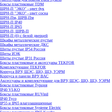
Боксы пластиковые TDM
ЩРН-П "ЭКО" - цвет бук
ЩРН-П "ЭКО" - цвет сосна
ЩРН-Пм, ЩРВ-Пм
ЩРН-П IP40
ЩРН-П IP65
ЩРН-П, ЩРВ-П
ЩРН-П (б) с белой дверцей
Шкафы металлические пустые
Шкафы металлические ДКС
Щиты пустые IP54 Россия
Щиты ИЭК
Щиты пустые IP31 Россия
Боксы пластиковые и аксессуары TEKFOR
Комплектующие TEKFOR
Корпуса ВРУ, ШЭС, ЩО, ЩЭ, УЭРМ
Корпуса и панели ВРУ ВАС
Аксессуары и комплектующие для ВРУ, ШЭС, ЩО, ЩЭ, УЭРМ
Боксы пластиковые Турция
IP40 VI-KO
Боксы пластиковые RUVinil
IP40 Тусо
IP55 и IP65 влагозащищенные
Боксы пластиковые Systeme Electric