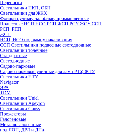
Переноски
Светильники НКП, ОБН
Светильники для ЖКХ
Фонари ручные, налобные, промышленные
Подвесные НСП НСО РСП ЖСП РСУ ЖСУ ССП
РСП, РПП
ЖСП
НСП, НСО под лампу накаливания
ССП Светильники подвесные светодиодные
Светильники точечные
Стандратные
Светодиодные
Садово-парковые
Садово-парковые уличные для ламп РТУ, ЖТУ
Светильники НТУ
Navigator
ЭРА
TDM
Светильники Uniel
Светильники Apeyron
Светильники Gauss
Прожекторы
Галогеновые
Металлогалогенные
под ЛОН, ДРЛ и ДНат