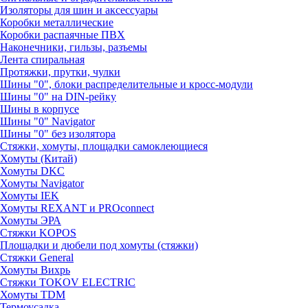
Изоляторы для шин и аксессуары
Коробки металлические
Коробки распаячные ПВХ
Наконечники, гильзы, разъемы
Лента спиральная
Протяжки, прутки, чулки
Шины "0", блоки распределительные и кросс-модули
Шины "0" на DIN-рейку
Шины в корпусе
Шины "0" Navigator
Шины "0" без изолятора
Стяжки, хомуты, площадки самоклеющиеся
Хомуты (Китай)
Хомуты DKC
Хомуты Navigator
Хомуты IEK
Хомуты REXANT и PROconnect
Хомуты ЭРА
Стяжки KOPOS
Площадки и дюбели под хомуты (стяжки)
Стяжки General
Хомуты Вихрь
Стяжки TOKOV ELECTRIC
Хомуты TDM
Термоусадка