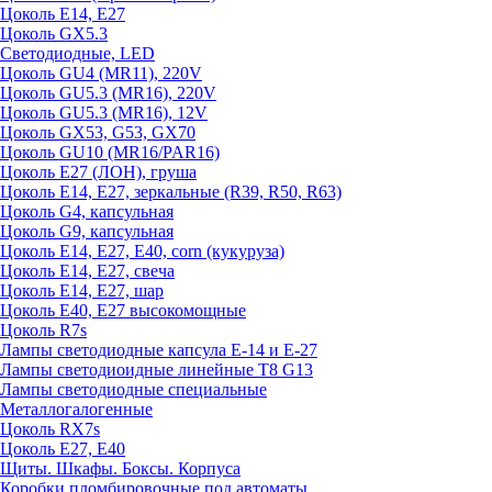
Цоколь E14, E27
Цоколь GX5.3
Светодиодные, LED
Цоколь GU4 (MR11), 220V
Цоколь GU5.3 (MR16), 220V
Цоколь GU5.3 (MR16), 12V
Цоколь GX53, G53, GX70
Цоколь GU10 (MR16/PAR16)
Цоколь Е27 (ЛОН), груша
Цоколь Е14, Е27, зеркальные (R39, R50, R63)
Цоколь G4, капсульная
Цоколь G9, капсульная
Цоколь Е14, Е27, Е40, corn (кукуруза)
Цоколь Е14, Е27, свеча
Цоколь Е14, Е27, шар
Цоколь Е40, Е27 высокомощные
Цоколь R7s
Лампы светодиодные капсула Е-14 и Е-27
Лампы светодиоидные линейные T8 G13
Лампы светодиодные специальные
Металлогалогенные
Цоколь RX7s
Цоколь Е27, E40
Щиты. Шкафы. Боксы. Корпуса
Коробки пломбировочные под автоматы