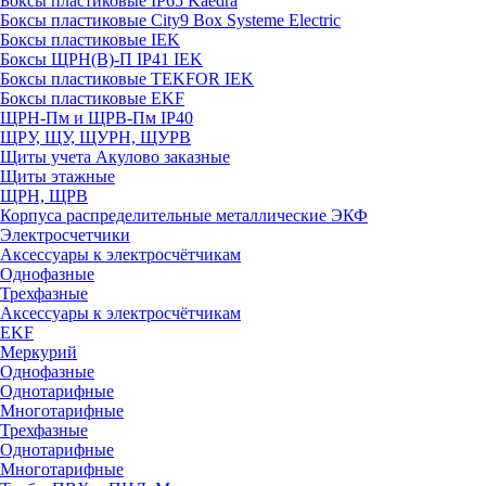
Боксы пластиковые IP65 Kaedra
Боксы пластиковые City9 Box Systeme Electric
Боксы пластиковые IEK
Боксы ЩРН(В)-П IP41 IEK
Боксы пластиковые TEKFOR IEK
Боксы пластиковые EKF
ЩРН-Пм и ЩРВ-Пм IP40
ЩРУ, ЩУ, ЩУРН, ЩУРВ
Щиты учета Акулово заказные
Щиты этажные
ЩРН, ЩРВ
Корпуса распределительные металлические ЭКФ
Электросчетчики
Аксессуары к электросчётчикам
Однофазные
Трехфазные
Аксессуары к электросчётчикам
EKF
Меркурий
Однофазные
Однотарифные
Многотарифные
Трехфазные
Однотарифные
Многотарифные