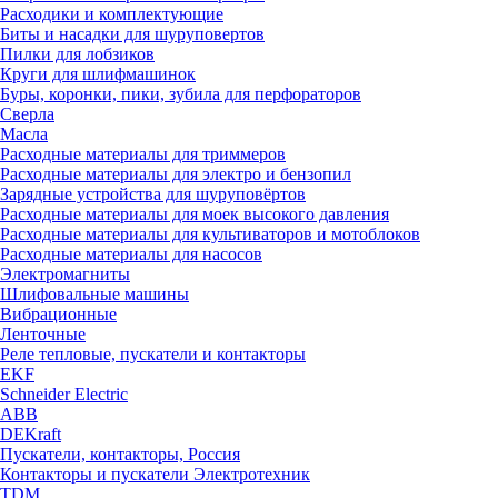
Расходики и комплектующие
Биты и насадки для шуруповертов
Пилки для лобзиков
Круги для шлифмашинок
Буры, коронки, пики, зубила для перфораторов
Сверла
Масла
Расходные материалы для триммеров
Расходные материалы для электро и бензопил
Зарядные устройства для шуруповёртов
Расходные материалы для моек высокого давления
Расходные материалы для культиваторов и мотоблоков
Расходные материалы для насосов
Электромагниты
Шлифовальные машины
Вибрационные
Ленточные
Реле тепловые, пускатели и контакторы
EKF
Schneider Electric
ABB
DEKraft
Пускатели, контакторы, Россия
Контакторы и пускатели Электротехник
TDM