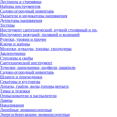
Лестницы и стремянки
Наборы инструментов
Садово-огородный инвентарь
Указатели и индикаторы напряжения
Детекторы напряжения
Тестеры
Инструмент сантехнический, ручной столярный и пр.
Инструмент режущий, пилящий и колющий
Рулетки, уровни и прочее
Ключи и наборы
Молотки, кувалды, топоры, гвоздодеры
Заклепочники
Степлеры и скобы
Сантехнический инструмент
Точилки, напильники, надфили, рашпили
Садово-огородный инвентарь
Шланги и переходники
Секаторы и кусторезы
Лопаты, грабли, вилы,топоры,мотыги
Тачки и тележки
Опрыскиватели и распылители
Лампы
Накаливания
Линейные люминисцентные
Энергосберегающие люминисцентные