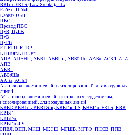
ВВГнг-FRLS (Low Smoke), LTx
Кабель HDMI
Кабель USB
ПВС
Провод ПВС
ПуВ, ПуГВ
ПуВ
ПуГВ
КГ, КГН, КГВВ
КГВВнг,КГВЭнг
АПВ, АПУНП, АВВГ, АВВГнг, АВБбШв, ААБл, АСБЛ, А, А
АПВ
АВВГ
АВБбШв
ААБл, АСБЛ
А - провод алюминиевый, неизолированный, для воздушных
линий
АС - провод алюминиевый, со стальным сердечником,
неизолированный, для воздушных линий
КВВГ, КВВГнг, КВВГЭнг, КВВГнг-LS, КВВГнг-FRLS, КВВ
КВВГ
КВВГнг
КВВГнг-LS
БПВЛ, ВПП, МКШ, МКЭШ, МГШВ, МГТФ, ПНСВ, ППВ,
РПШ,