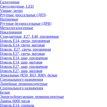
Галогенные
Светодиодные, LED
Vintage, ретро
Ртутные дроссельные (ДРЛ)
Натриевые
Ртутные бездроссельные (ДРВ)
Металлогалогенные
Накаливания
Стандартные, Е27, Е40, прозрачные
Цоколь Е14, свеча, прозрачная
Цоколь Е14, свеча, матовая
Цоколь, Е27, свеча, прозрачная
Цоколь Е27, свеча, матовая
Цоколь Е14, шар, прозрачная
Цоколь Е14, шар, матовая
Цоколь Е27, шар, прозрачная
Цоколь Е27, шар, матовая
Зеркальные (R50, R63, R80), белые
Специального назначения
Линейные люминисцентные
Специального назначения
Белые
Энергосберегающие люминисцентные
Лампы 6000 часов
Цоколь Е14, спираль