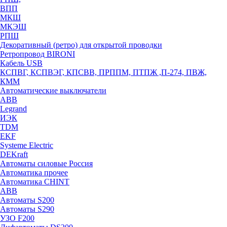
ВПП
МКШ
МКЭШ
РПШ
Декоративный (ретро) для открытой проводки
Ретропровод BIRONI
Кабель USB
КСПВГ, КСПВЭГ, КПСВВ, ПРППМ, ПТПЖ ,П-274, ПВЖ,
КММ
Автоматические выключатели
ABB
Legrand
ИЭК
TDM
EKF
Systeme Electric
DEKraft
Автоматы силовые Россия
Автоматика прочее
Автоматика CHINT
ABB
Автоматы S200
Автоматы S290
УЗО F200