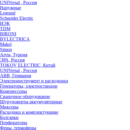
UNIVersal , Россия
Наружные
Legrand
Schneider Electric
ИЭК
TDM
BIRONI
BYLECTRICA
Makel
Simon
Arvia, Турция
ЭРА, Россия
TOKOV ELECTRIC, Китай
UNIVersal , Россия
ABB, Германия
Электроинструмент и расходники
Генераторы, электростанции
Компрессоры
Сварочное оборудование
Шуруповерты аккумуляторные
Миксеры
Расходики и комплектующие
Болгарки
Перфораторы
Фены, термофены