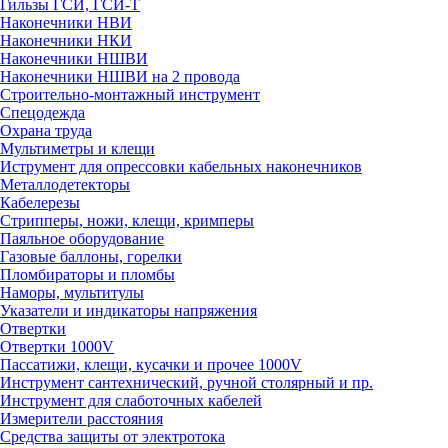
Гильзы ГСИ, ГСИ-Т
Наконечники НВИ
Наконечники НКИ
Наконечники НШВИ
Наконечники НШВИ на 2 провода
Строительно-монтажный инструмент
Спецодежда
Охрана труда
Мультиметры и клещи
Иструмент для опрессовки кабельных наконечников
Металлодетекторы
Кабелерезы
Стрипперы, ножи, клещи, кримперы
Паяльное оборудование
Газовые баллоны, горелки
Пломбираторы и пломбы
Наморы, мультитулы
Указатели и индикаторы напряжения
Отвертки
Отвертки 1000V
Пассатижи, клещи, кусачки и прочее 1000V
Инструмент сантехнический, ручной столярный и пр.
Инструмент для слаботочных кабелей
Измерители расстояния
Средства защиты от электротока