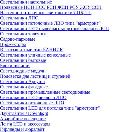
Светильники настольные
Подвесные НСП НСО РСП ЖСП РСУ ЖСУ ССП
Настенно-потолочные светильники ЛПБ, TL
Светильники ЛПО
Светильники потолочные ЛВО типа "армстронг"
Светильники LED пылевлагозащитные аналоги ЛСП
Светильники точечные
Садово-парковые
Прожекторы
Влагозащитные, тип БАННИК
Светильники уличные консольные
Светильники бытовые
Блоки питания
Светодиодные модули
Подсветка для лестниц и ступеней
Светильники Apeyron
Светильники фасадные
Светильники промышленные светодиодные
Светильники LED аналоги ЛПО
Светильники потолочные ЛПО
Светильники LED для потолка типа "армстронг"
Даунтлайты / Downlight
Аварийное освещение
Лента LED и аксессуары
Гирлянды и дюралайт