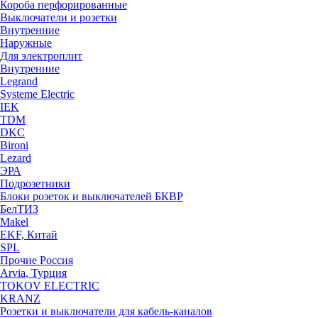
Короба перфорированные
Выключатели и розетки
Внутренние
Наружные
Для электроплит
Внутренние
Legrand
Systeme Electric
IEK
TDM
DKC
Bironi
Lezard
ЭРА
Подрозетники
Блоки розеток и выключателей БКВР
БелТИЗ
Makel
EKF, Китай
SPL
Прочие Россия
Arvia, Турция
TOKOV ELECTRIC
KRANZ
Розетки и выключатели для кабель-каналов