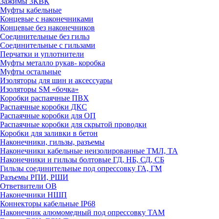
Зажимы 3КВК
Муфты кабельные
Концевые с наконечниками
Концевые без наконечников
Соединительные без гильз
Соединительные с гильзами
Перчатки и уплотнители
Муфты металло рукав- коробка
Муфты остальные
Изоляторы для шин и аксессуары
Изоляторы SM «бочка»
Коробки распаячные ПВХ
Распаячные коробки ДКС
Распаячные коробки для ОП
Распаячные коробки для скрытой проводки
Коробки для заливки в бетон
Наконечники, гильзы, разъемы
Наконечники кабельные неизолированные ТМЛ, ТА
Наконечники и гильзы болтовые ГД, НБ, СД, СБ
Гильзы соединительные под опрессовку ГА, ГМ
Разъемы РПИ, РШИ
Ответвители ОВ
Наконечники НШП
Коннекторы кабельные IP68
Наконечник алюмомедный под опрессовку ТАМ