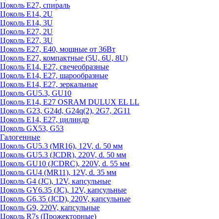
Цоколь Е27, спираль
Цоколь Е14, 2U
Цоколь Е14, 3U
Цоколь Е27, 2U
Цоколь Е27, 3U
Цоколь Е27, Е40, мощные от 36Вт
Цоколь Е27, компактные (5U, 6U, 8U)
Цоколь Е14, Е27, свечеобразные
Цоколь Е14, Е27, шарообразные
Цоколь Е14, Е27, зеркальные
Цоколь GU5.3, GU10
Цоколь Е14, Е27 OSRAM DULUX EL LL
Цоколь G23, G24d, G24q(2), 2G7, 2G11
Цоколь Е14, Е27, цилиндр
Цоколь GX53, G53
Галогенные
Цоколь GU5.3 (MR16), 12V, d. 50 мм
Цоколь GU5.3 (JCDR), 220V, d. 50 мм
Цоколь GU10 (JCDRC), 220V, d. 55 мм
Цоколь GU4 (MR11), 12V, d. 35 мм
Цоколь G4 (JC), 12V, капсульные
Цоколь GY6.35 (JC), 12V, капсульные
Цоколь G6.35 (JCD), 220V, капсульные
Цоколь G9, 220V, капсульные
Цоколь R7s (Прожекторные)