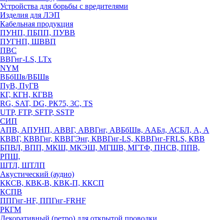
Устройства для борьбы с вредителями
Изделия для ЛЭП
Кабельная продукция
ПУНП, ПБПП, ПУВВ
ПУГНП, ШВВП
ПВС
ВВГнг-LS, LTx
NYM
ВБбШв/ВБШв
ПуВ, ПуГВ
КГ, КГН, КГВВ
RG, SAT, DG, РК75, 3С, TS
UTP, FTP, SFTP, SSTP
СИП
АПВ, АПУНП, АВВГ, АВВГнг, АВБбШв, ААБл, АСБЛ, А, А
КВВГ, КВВГнг, КВВГЭнг, КВВГнг-LS, КВВГнг-FRLS, КВВ
БПВЛ, ВПП, МКШ, МКЭШ, МГШВ, МГТФ, ПНСВ, ППВ,
РПШ,
ШТЛ, ШТЛП
Акустический (аудио)
ККСВ, КВК-В, КВК-П, ККСП
КСПВ
ППГнг-HF, ППГнг-FRHF
РКГМ
Декоративный (ретро) для открытой проводки