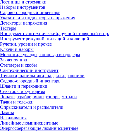
Лестницы и стремянки
Наборы инструментов
Садово-огородный инвентарь
Указатели и индикаторы напряжения
Детекторы напряжения
Тестеры
Инструмент сантехнический, ручной столярный и пр.
Инструмент режущий, пилящий и колющий
Рулетки, уровни и прочее
Ключи и наборы
Молотки, кувалды, топоры, гвоздодеры
Заклепочники
Степлеры и скобы
Сантехнический инструмент
Точилки, напильники, надфили, рашпили
Садово-огородный инвентарь
Шланги и переходники
Секаторы и кусторезы
Лопаты, грабли, вилы,топоры,мотыги
Тачки и тележки
Опрыскиватели и распылители
Лампы
Накаливания
Линейные люминисцентные
Энергосберегающие люминисцентные