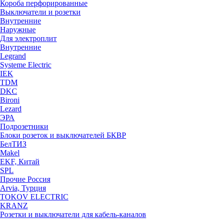
Короба перфорированные
Выключатели и розетки
Внутренние
Наружные
Для электроплит
Внутренние
Legrand
Systeme Electric
IEK
TDM
DKC
Bironi
Lezard
ЭРА
Подрозетники
Блоки розеток и выключателей БКВР
БелТИЗ
Makel
EKF, Китай
SPL
Прочие Россия
Arvia, Турция
TOKOV ELECTRIC
KRANZ
Розетки и выключатели для кабель-каналов