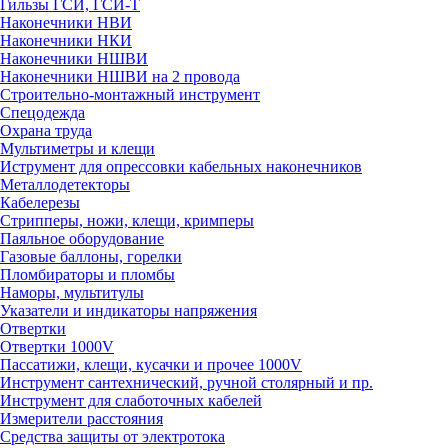
Гильзы ГСИ, ГСИ-Т
Наконечники НВИ
Наконечники НКИ
Наконечники НШВИ
Наконечники НШВИ на 2 провода
Строительно-монтажный инструмент
Спецодежда
Охрана труда
Мультиметры и клещи
Иструмент для опрессовки кабельных наконечников
Металлодетекторы
Кабелерезы
Стрипперы, ножи, клещи, кримперы
Паяльное оборудование
Газовые баллоны, горелки
Пломбираторы и пломбы
Наморы, мультитулы
Указатели и индикаторы напряжения
Отвертки
Отвертки 1000V
Пассатижи, клещи, кусачки и прочее 1000V
Инструмент сантехнический, ручной столярный и пр.
Инструмент для слаботочных кабелей
Измерители расстояния
Средства защиты от электротока