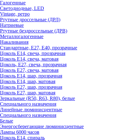
Галогенные
Светодиодные, LED
Vintage, ретро
Ртутные дроссельные (ДРЛ)
Натриевые
Ртутные бездроссельные (ДРВ)
Металлогалогенные
Накаливания
Стандартные, Е27, Е40, прозрачные
Цоколь Е14, свеча, прозрачная
Цоколь Е14, свеча, матовая
Цоколь, Е27, свеча, прозрачная
Цоколь Е27, свеча, матовая
Цоколь Е14, шар, прозрачная
Цоколь Е14, шар, матовая
Цоколь Е27, шар, прозрачная
Цоколь Е27, шар, матовая
Зеркальные (R50, R63, R80), белые
Специального назначения
Линейные люминисцентные
Специального назначения
Белые
Энергосберегающие люминисцентные
Лампы 6000 часов
Цоколь Е14, спираль