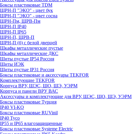
Боксы пластиковые TDM
ЩРН-П "ЭКО" - цвет бук
ЩРН-П "ЭКО" - цвет сосна
ЩРН-Пм, ЩРВ-Пм
ЩРН-П IP40
ЩРН-П IP65
ЩРН-П, ЩРВ-П
ЩРН-П (б) с белой дверцей
Шкафы металлические пустые
Шкафы металлические ДКС
Щиты пустые IP54 Россия
Щиты ИЭК
Щиты пустые IP31 Россия
Боксы пластиковые и аксессуары TEKFOR
Комплектующие TEKFOR
Корпуса ВРУ, ШЭС, ЩО, ЩЭ, УЭРМ
Корпуса и панели ВРУ ВАС
Аксессуары и комплектующие для ВРУ, ШЭС, ЩО, ЩЭ, УЭРМ
Боксы пластиковые Турция
IP40 VI-KO
Боксы пластиковые RUVinil
IP40 Тусо
IP55 и IP65 влагозащищенные
Боксы пластиковые Systeme Electric