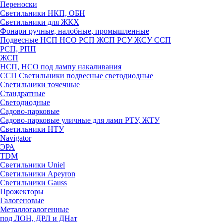
Переноски
Светильники НКП, ОБН
Светильники для ЖКХ
Фонари ручные, налобные, промышленные
Подвесные НСП НСО РСП ЖСП РСУ ЖСУ ССП
РСП, РПП
ЖСП
НСП, НСО под лампу накаливания
ССП Светильники подвесные светодиодные
Светильники точечные
Стандратные
Светодиодные
Садово-парковые
Садово-парковые уличные для ламп РТУ, ЖТУ
Светильники НТУ
Navigator
ЭРА
TDM
Светильники Uniel
Светильники Apeyron
Светильники Gauss
Прожекторы
Галогеновые
Металлогалогенные
под ЛОН, ДРЛ и ДНат