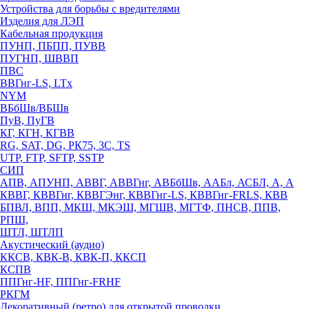
Устройства для борьбы с вредителями
Изделия для ЛЭП
Кабельная продукция
ПУНП, ПБПП, ПУВВ
ПУГНП, ШВВП
ПВС
ВВГнг-LS, LTx
NYM
ВБбШв/ВБШв
ПуВ, ПуГВ
КГ, КГН, КГВВ
RG, SAT, DG, РК75, 3С, TS
UTP, FTP, SFTP, SSTP
СИП
АПВ, АПУНП, АВВГ, АВВГнг, АВБбШв, ААБл, АСБЛ, А, А
КВВГ, КВВГнг, КВВГЭнг, КВВГнг-LS, КВВГнг-FRLS, КВВ
БПВЛ, ВПП, МКШ, МКЭШ, МГШВ, МГТФ, ПНСВ, ППВ,
РПШ,
ШТЛ, ШТЛП
Акустический (аудио)
ККСВ, КВК-В, КВК-П, ККСП
КСПВ
ППГнг-HF, ППГнг-FRHF
РКГМ
Декоративный (ретро) для открытой проводки