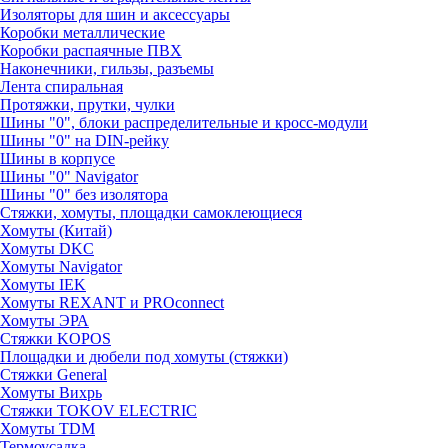
Изоляторы для шин и аксессуары
Коробки металлические
Коробки распаячные ПВХ
Наконечники, гильзы, разъемы
Лента спиральная
Протяжки, прутки, чулки
Шины "0", блоки распределительные и кросс-модули
Шины "0" на DIN-рейку
Шины в корпусе
Шины "0" Navigator
Шины "0" без изолятора
Стяжки, хомуты, площадки самоклеющиеся
Хомуты (Китай)
Хомуты DKC
Хомуты Navigator
Хомуты IEK
Хомуты REXANT и PROconnect
Хомуты ЭРА
Стяжки KOPOS
Площадки и дюбели под хомуты (стяжки)
Стяжки General
Хомуты Вихрь
Стяжки TOKOV ELECTRIC
Хомуты TDM
Термоусадка