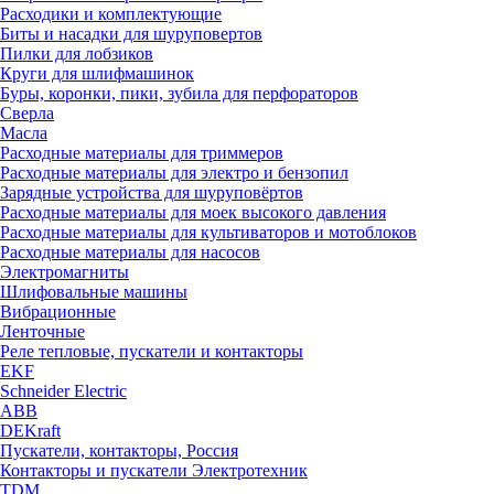
Расходики и комплектующие
Биты и насадки для шуруповертов
Пилки для лобзиков
Круги для шлифмашинок
Буры, коронки, пики, зубила для перфораторов
Сверла
Масла
Расходные материалы для триммеров
Расходные материалы для электро и бензопил
Зарядные устройства для шуруповёртов
Расходные материалы для моек высокого давления
Расходные материалы для культиваторов и мотоблоков
Расходные материалы для насосов
Электромагниты
Шлифовальные машины
Вибрационные
Ленточные
Реле тепловые, пускатели и контакторы
EKF
Schneider Electric
ABB
DEKraft
Пускатели, контакторы, Россия
Контакторы и пускатели Электротехник
TDM