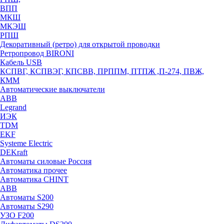
ВПП
МКШ
МКЭШ
РПШ
Декоративный (ретро) для открытой проводки
Ретропровод BIRONI
Кабель USB
КСПВГ, КСПВЭГ, КПСВВ, ПРППМ, ПТПЖ ,П-274, ПВЖ,
КММ
Автоматические выключатели
ABB
Legrand
ИЭК
TDM
EKF
Systeme Electric
DEKraft
Автоматы силовые Россия
Автоматика прочее
Автоматика CHINT
ABB
Автоматы S200
Автоматы S290
УЗО F200