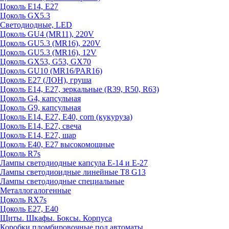
Цоколь E14, E27
Цоколь GX5.3
Светодиодные, LED
Цоколь GU4 (MR11), 220V
Цоколь GU5.3 (MR16), 220V
Цоколь GU5.3 (MR16), 12V
Цоколь GX53, G53, GX70
Цоколь GU10 (MR16/PAR16)
Цоколь Е27 (ЛОН), груша
Цоколь Е14, Е27, зеркальные (R39, R50, R63)
Цоколь G4, капсульная
Цоколь G9, капсульная
Цоколь Е14, Е27, Е40, corn (кукуруза)
Цоколь Е14, Е27, свеча
Цоколь Е14, Е27, шар
Цоколь Е40, Е27 высокомощные
Цоколь R7s
Лампы светодиодные капсула Е-14 и Е-27
Лампы светодиоидные линейные T8 G13
Лампы светодиодные специальные
Металлогалогенные
Цоколь RX7s
Цоколь Е27, E40
Щиты. Шкафы. Боксы. Корпуса
Коробки пломбировочные под автоматы