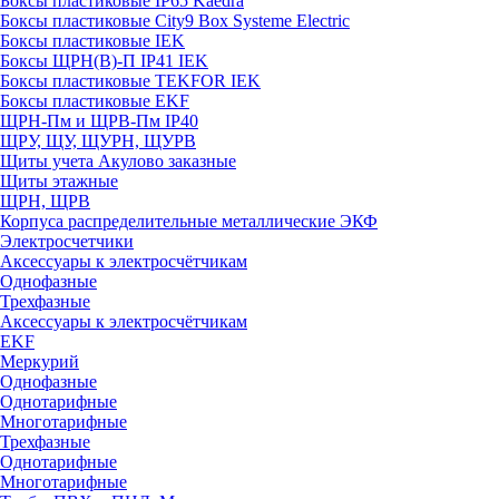
Боксы пластиковые IP65 Kaedra
Боксы пластиковые City9 Box Systeme Electric
Боксы пластиковые IEK
Боксы ЩРН(В)-П IP41 IEK
Боксы пластиковые TEKFOR IEK
Боксы пластиковые EKF
ЩРН-Пм и ЩРВ-Пм IP40
ЩРУ, ЩУ, ЩУРН, ЩУРВ
Щиты учета Акулово заказные
Щиты этажные
ЩРН, ЩРВ
Корпуса распределительные металлические ЭКФ
Электросчетчики
Аксессуары к электросчётчикам
Однофазные
Трехфазные
Аксессуары к электросчётчикам
EKF
Меркурий
Однофазные
Однотарифные
Многотарифные
Трехфазные
Однотарифные
Многотарифные