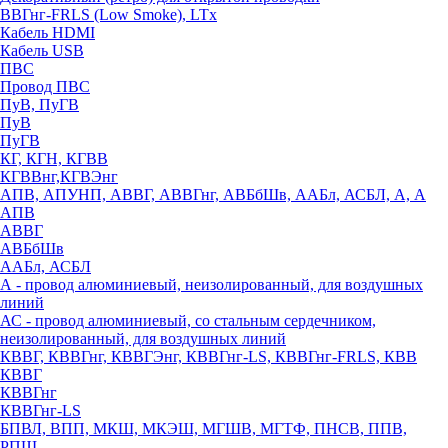
ВВГнг-FRLS (Low Smoke), LTx
Кабель HDMI
Кабель USB
ПВС
Провод ПВС
ПуВ, ПуГВ
ПуВ
ПуГВ
КГ, КГН, КГВВ
КГВВнг,КГВЭнг
АПВ, АПУНП, АВВГ, АВВГнг, АВБбШв, ААБл, АСБЛ, А, А
АПВ
АВВГ
АВБбШв
ААБл, АСБЛ
А - провод алюминиевый, неизолированный, для воздушных
линий
АС - провод алюминиевый, со стальным сердечником,
неизолированный, для воздушных линий
КВВГ, КВВГнг, КВВГЭнг, КВВГнг-LS, КВВГнг-FRLS, КВВ
КВВГ
КВВГнг
КВВГнг-LS
БПВЛ, ВПП, МКШ, МКЭШ, МГШВ, МГТФ, ПНСВ, ППВ,
РПШ,