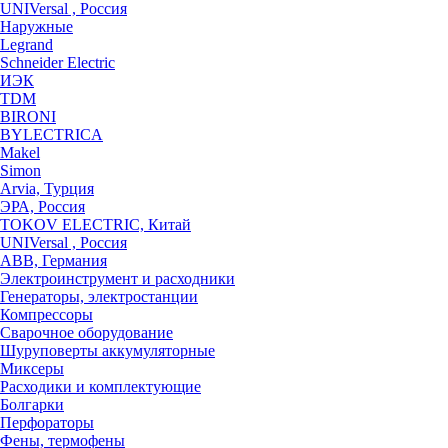
UNIVersal , Россия
Наружные
Legrand
Schneider Electric
ИЭК
TDM
BIRONI
BYLECTRICA
Makel
Simon
Arvia, Турция
ЭРА, Россия
TOKOV ELECTRIC, Китай
UNIVersal , Россия
ABB, Германия
Электроинструмент и расходники
Генераторы, электростанции
Компрессоры
Сварочное оборудование
Шуруповерты аккумуляторные
Миксеры
Расходики и комплектующие
Болгарки
Перфораторы
Фены, термофены