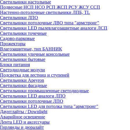
Светильники настольные
Подвесные НСП НСО РСП ЖСП РСУ ЖСУ ССП
Настенно-потолочные светильники ЛПБ, TL
Светильники ЛПО
Светильники потолочные ЛВО типа "армстронг"
Светильники LED пылевлагозащитные аналоги ЛСП
Светильники точечные
Садово-парковые
Прожекторы
Влагозащитные, тип БАННИК
Светильники уличные консольные
Светильники бытовые
Блоки питания
Светодиодные модули
Подсветка для лестниц и ступеней
Светильники Apeyron
Светильники фасадные
Светильники промышленные светодиодные
Светильники LED аналоги ЛПО
Светильники потолочные ЛПО
Светильники LED для потолка типа "армстронг"
Даунтлайты / Downlight
Аварийное освещение
Лента LED и аксессуары
Гирлянды и дюралайт