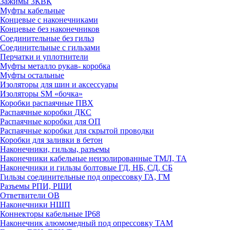
Зажимы 3КВК
Муфты кабельные
Концевые с наконечниками
Концевые без наконечников
Соединительные без гильз
Соединительные с гильзами
Перчатки и уплотнители
Муфты металло рукав- коробка
Муфты остальные
Изоляторы для шин и аксессуары
Изоляторы SM «бочка»
Коробки распаячные ПВХ
Распаячные коробки ДКС
Распаячные коробки для ОП
Распаячные коробки для скрытой проводки
Коробки для заливки в бетон
Наконечники, гильзы, разъемы
Наконечники кабельные неизолированные ТМЛ, ТА
Наконечники и гильзы болтовые ГД, НБ, СД, СБ
Гильзы соединительные под опрессовку ГА, ГМ
Разъемы РПИ, РШИ
Ответвители ОВ
Наконечники НШП
Коннекторы кабельные IP68
Наконечник алюмомедный под опрессовку ТАМ