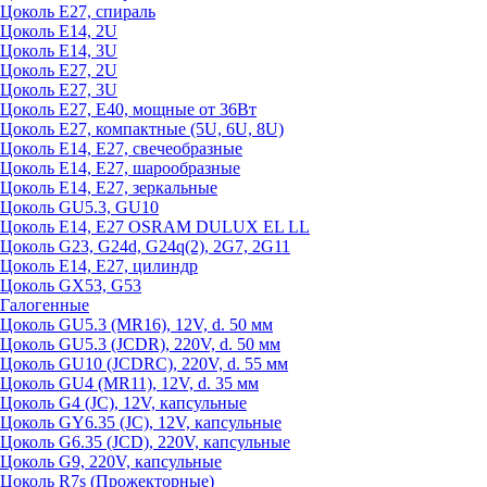
Цоколь Е27, спираль
Цоколь Е14, 2U
Цоколь Е14, 3U
Цоколь Е27, 2U
Цоколь Е27, 3U
Цоколь Е27, Е40, мощные от 36Вт
Цоколь Е27, компактные (5U, 6U, 8U)
Цоколь Е14, Е27, свечеобразные
Цоколь Е14, Е27, шарообразные
Цоколь Е14, Е27, зеркальные
Цоколь GU5.3, GU10
Цоколь Е14, Е27 OSRAM DULUX EL LL
Цоколь G23, G24d, G24q(2), 2G7, 2G11
Цоколь Е14, Е27, цилиндр
Цоколь GX53, G53
Галогенные
Цоколь GU5.3 (MR16), 12V, d. 50 мм
Цоколь GU5.3 (JCDR), 220V, d. 50 мм
Цоколь GU10 (JCDRC), 220V, d. 55 мм
Цоколь GU4 (MR11), 12V, d. 35 мм
Цоколь G4 (JC), 12V, капсульные
Цоколь GY6.35 (JC), 12V, капсульные
Цоколь G6.35 (JCD), 220V, капсульные
Цоколь G9, 220V, капсульные
Цоколь R7s (Прожекторные)