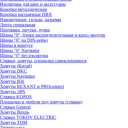
Изоляторы для шин и аксессуары
Коробки металлические
Коробки распаячные ПВХ
Наконечники, гильзы, разъемы
Лента спиральная
Протяжки, прутки, чулки
Шины "0", блоки распределительные и кросс-модули
Шины "0" на DIN-рейку
Шины в корпусе
Шины "0" Navigator
Шины "0" без изолятора
Стяжки, хомуты, площадки самоклеющиеся
Хомуты (Китай)
Хомуты DKC
Хомуты Navigator
Хомуты IEK
Хомуты REXANT и PROconnect
Хомуты ЭРА
Стяжки KOPOS
Площадки и дюбели под хомуты (стяжки)
Стяжки General
Хомуты Вихрь
Стяжки TOKOV ELECTRIC
Хомуты TDM
Термоусадка