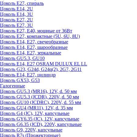
Цоколь Е27, спираль
Цоколь Е14, 2U
Цоколь Е14, 3U
Цоколь Е27, 2U
Цоколь Е27, 3U
Цоколь Е27, Е40, мощные от 36Вт
Цоколь Е27, компактные (5U, 6U, 8U)
Цоколь Е14, Е27, свечеобразные
Цоколь Е14, Е27, шарообразные
Цоколь Е14, Е27, зеркальные
Цоколь GU5.3, GU10
Цоколь Е14, Е27 OSRAM DULUX EL LL
Цоколь G23, G24d, G24q(2), 2G7, 2G11
Цоколь Е14, Е27, цилиндр
Цоколь GX53, G53
Галогенные
Цоколь GU5.3 (MR16), 12V, d. 50 мм
Цоколь GU5.3 (JCDR), 220V, d. 50 мм
Цоколь GU10 (JCDRC), 220V, d. 55 мм
Цоколь GU4 (MR11), 12V, d. 35 мм
Цоколь G4 (JC), 12V, капсульные
Цоколь GY6.35 (JC), 12V, капсульные
Цоколь G6.35 (JCD), 220V, капсульные
Цоколь G9, 220V, капсульные
Цоколь R7s (Прожекторные)