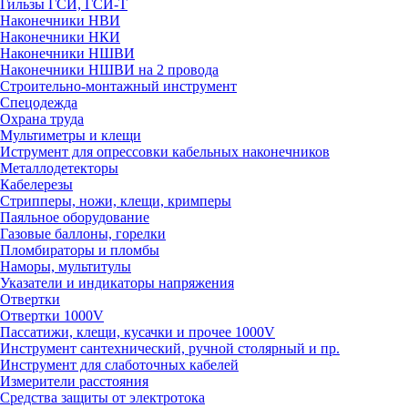
Гильзы ГСИ, ГСИ-Т
Наконечники НВИ
Наконечники НКИ
Наконечники НШВИ
Наконечники НШВИ на 2 провода
Строительно-монтажный инструмент
Спецодежда
Охрана труда
Мультиметры и клещи
Иструмент для опрессовки кабельных наконечников
Металлодетекторы
Кабелерезы
Стрипперы, ножи, клещи, кримперы
Паяльное оборудование
Газовые баллоны, горелки
Пломбираторы и пломбы
Наморы, мультитулы
Указатели и индикаторы напряжения
Отвертки
Отвертки 1000V
Пассатижи, клещи, кусачки и прочее 1000V
Инструмент сантехнический, ручной столярный и пр.
Инструмент для слаботочных кабелей
Измерители расстояния
Средства защиты от электротока