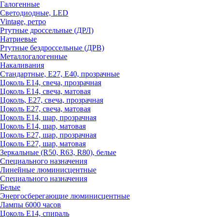
Галогенные
Светодиодные, LED
Vintage, ретро
Ртутные дроссельные (ДРЛ)
Натриевые
Ртутные бездроссельные (ДРВ)
Металлогалогенные
Накаливания
Стандартные, Е27, Е40, прозрачные
Цоколь Е14, свеча, прозрачная
Цоколь Е14, свеча, матовая
Цоколь, Е27, свеча, прозрачная
Цоколь Е27, свеча, матовая
Цоколь Е14, шар, прозрачная
Цоколь Е14, шар, матовая
Цоколь Е27, шар, прозрачная
Цоколь Е27, шар, матовая
Зеркальные (R50, R63, R80), белые
Специального назначения
Линейные люминисцентные
Специального назначения
Белые
Энергосберегающие люминисцентные
Лампы 6000 часов
Цоколь Е14, спираль