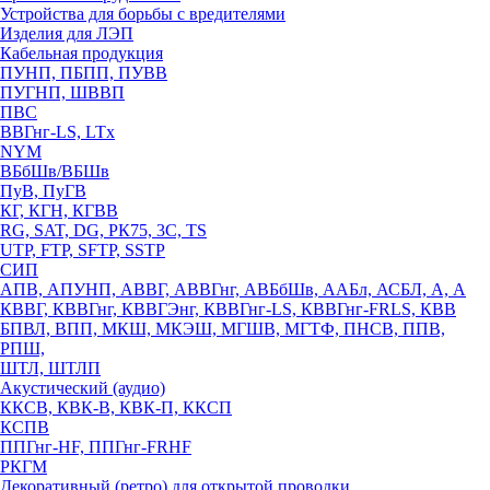
Устройства для борьбы с вредителями
Изделия для ЛЭП
Кабельная продукция
ПУНП, ПБПП, ПУВВ
ПУГНП, ШВВП
ПВС
ВВГнг-LS, LTx
NYM
ВБбШв/ВБШв
ПуВ, ПуГВ
КГ, КГН, КГВВ
RG, SAT, DG, РК75, 3С, TS
UTP, FTP, SFTP, SSTP
СИП
АПВ, АПУНП, АВВГ, АВВГнг, АВБбШв, ААБл, АСБЛ, А, А
КВВГ, КВВГнг, КВВГЭнг, КВВГнг-LS, КВВГнг-FRLS, КВВ
БПВЛ, ВПП, МКШ, МКЭШ, МГШВ, МГТФ, ПНСВ, ППВ,
РПШ,
ШТЛ, ШТЛП
Акустический (аудио)
ККСВ, КВК-В, КВК-П, ККСП
КСПВ
ППГнг-HF, ППГнг-FRHF
РКГМ
Декоративный (ретро) для открытой проводки