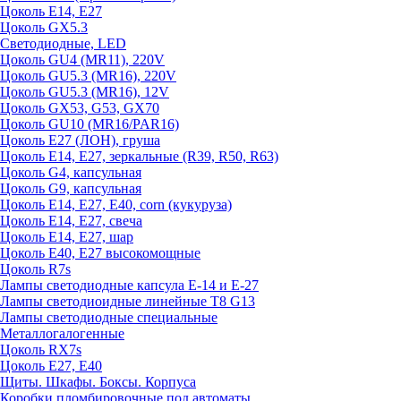
Цоколь E14, E27
Цоколь GX5.3
Светодиодные, LED
Цоколь GU4 (MR11), 220V
Цоколь GU5.3 (MR16), 220V
Цоколь GU5.3 (MR16), 12V
Цоколь GX53, G53, GX70
Цоколь GU10 (MR16/PAR16)
Цоколь Е27 (ЛОН), груша
Цоколь Е14, Е27, зеркальные (R39, R50, R63)
Цоколь G4, капсульная
Цоколь G9, капсульная
Цоколь Е14, Е27, Е40, corn (кукуруза)
Цоколь Е14, Е27, свеча
Цоколь Е14, Е27, шар
Цоколь Е40, Е27 высокомощные
Цоколь R7s
Лампы светодиодные капсула Е-14 и Е-27
Лампы светодиоидные линейные T8 G13
Лампы светодиодные специальные
Металлогалогенные
Цоколь RX7s
Цоколь Е27, E40
Щиты. Шкафы. Боксы. Корпуса
Коробки пломбировочные под автоматы