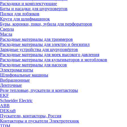
Расходики и комплектующие
Биты и насадки для шуруповертов
Пилки для лобзиков
Круги для шлифмашинок
Буры, коронки, пики, зубила для перфораторов
Сверла
Масла
Расходные материалы для триммеров
Расходные материалы для электро и бензопил
Зарядные устройства для шуруповёртов
Расходные материалы для моек высокого давления
Расходные материалы для культиваторов и мотоблоков
Расходные материалы для насосов
Электромагниты
Шлифовальные машины
Вибрационные
Ленточные
Реле тепловые, пускатели и контакторы
EKF
Schneider Electric
ABB
DEKraft
Пускатели, контакторы, Россия
Контакторы и пускатели Электротехник
TDM