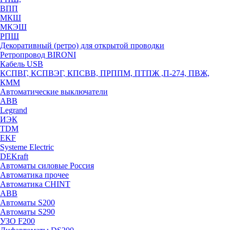
ВПП
МКШ
МКЭШ
РПШ
Декоративный (ретро) для открытой проводки
Ретропровод BIRONI
Кабель USB
КСПВГ, КСПВЭГ, КПСВВ, ПРППМ, ПТПЖ ,П-274, ПВЖ,
КММ
Автоматические выключатели
ABB
Legrand
ИЭК
TDM
EKF
Systeme Electric
DEKraft
Автоматы силовые Россия
Автоматика прочее
Автоматика CHINT
ABB
Автоматы S200
Автоматы S290
УЗО F200