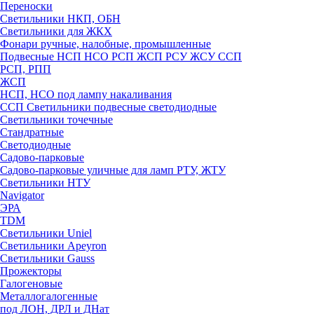
Переноски
Светильники НКП, ОБН
Светильники для ЖКХ
Фонари ручные, налобные, промышленные
Подвесные НСП НСО РСП ЖСП РСУ ЖСУ ССП
РСП, РПП
ЖСП
НСП, НСО под лампу накаливания
ССП Светильники подвесные светодиодные
Светильники точечные
Стандратные
Светодиодные
Садово-парковые
Садово-парковые уличные для ламп РТУ, ЖТУ
Светильники НТУ
Navigator
ЭРА
TDM
Светильники Uniel
Светильники Apeyron
Светильники Gauss
Прожекторы
Галогеновые
Металлогалогенные
под ЛОН, ДРЛ и ДНат