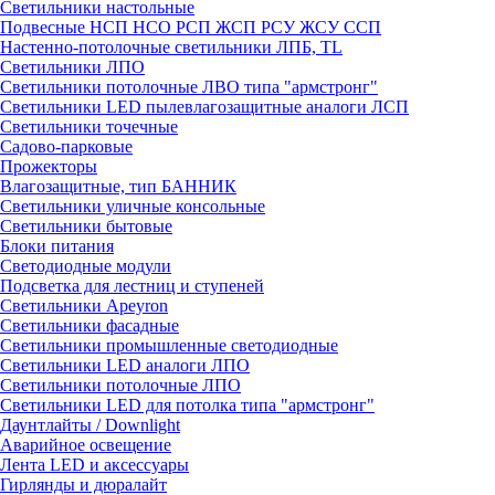
Светильники настольные
Подвесные НСП НСО РСП ЖСП РСУ ЖСУ ССП
Настенно-потолочные светильники ЛПБ, TL
Светильники ЛПО
Светильники потолочные ЛВО типа "армстронг"
Светильники LED пылевлагозащитные аналоги ЛСП
Светильники точечные
Садово-парковые
Прожекторы
Влагозащитные, тип БАННИК
Светильники уличные консольные
Светильники бытовые
Блоки питания
Светодиодные модули
Подсветка для лестниц и ступеней
Светильники Apeyron
Светильники фасадные
Светильники промышленные светодиодные
Светильники LED аналоги ЛПО
Светильники потолочные ЛПО
Светильники LED для потолка типа "армстронг"
Даунтлайты / Downlight
Аварийное освещение
Лента LED и аксессуары
Гирлянды и дюралайт