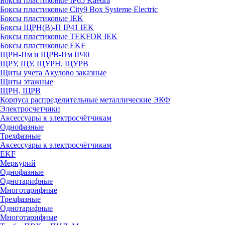
Боксы пластиковые IP65 Kaedra
Боксы пластиковые City9 Box Systeme Electric
Боксы пластиковые IEK
Боксы ЩРН(В)-П IP41 IEK
Боксы пластиковые TEKFOR IEK
Боксы пластиковые EKF
ЩРН-Пм и ЩРВ-Пм IP40
ЩРУ, ЩУ, ЩУРН, ЩУРВ
Щиты учета Акулово заказные
Щиты этажные
ЩРН, ЩРВ
Корпуса распределительные металлические ЭКФ
Электросчетчики
Аксессуары к электросчётчикам
Однофазные
Трехфазные
Аксессуары к электросчётчикам
EKF
Меркурий
Однофазные
Однотарифные
Многотарифные
Трехфазные
Однотарифные
Многотарифные