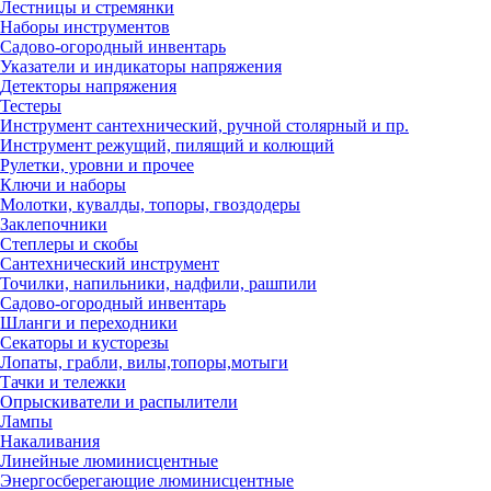
Лестницы и стремянки
Наборы инструментов
Садово-огородный инвентарь
Указатели и индикаторы напряжения
Детекторы напряжения
Тестеры
Инструмент сантехнический, ручной столярный и пр.
Инструмент режущий, пилящий и колющий
Рулетки, уровни и прочее
Ключи и наборы
Молотки, кувалды, топоры, гвоздодеры
Заклепочники
Степлеры и скобы
Сантехнический инструмент
Точилки, напильники, надфили, рашпили
Садово-огородный инвентарь
Шланги и переходники
Секаторы и кусторезы
Лопаты, грабли, вилы,топоры,мотыги
Тачки и тележки
Опрыскиватели и распылители
Лампы
Накаливания
Линейные люминисцентные
Энергосберегающие люминисцентные