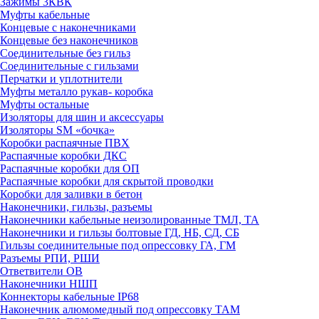
Зажимы 3КВК
Муфты кабельные
Концевые с наконечниками
Концевые без наконечников
Соединительные без гильз
Соединительные с гильзами
Перчатки и уплотнители
Муфты металло рукав- коробка
Муфты остальные
Изоляторы для шин и аксессуары
Изоляторы SM «бочка»
Коробки распаячные ПВХ
Распаячные коробки ДКС
Распаячные коробки для ОП
Распаячные коробки для скрытой проводки
Коробки для заливки в бетон
Наконечники, гильзы, разъемы
Наконечники кабельные неизолированные ТМЛ, ТА
Наконечники и гильзы болтовые ГД, НБ, СД, СБ
Гильзы соединительные под опрессовку ГА, ГМ
Разъемы РПИ, РШИ
Ответвители ОВ
Наконечники НШП
Коннекторы кабельные IP68
Наконечник алюмомедный под опрессовку ТАМ