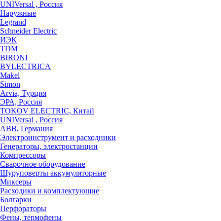
UNIVersal , Россия
Наружные
Legrand
Schneider Electric
ИЭК
TDM
BIRONI
BYLECTRICA
Makel
Simon
Arvia, Турция
ЭРА, Россия
TOKOV ELECTRIC, Китай
UNIVersal , Россия
ABB, Германия
Электроинструмент и расходники
Генераторы, электростанции
Компрессоры
Сварочное оборудование
Шуруповерты аккумуляторные
Миксеры
Расходики и комплектующие
Болгарки
Перфораторы
Фены, термофены