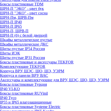
Боксы пластиковые TDM
ЩРН-П "ЭКО" - цвет бук
ЩРН-П "ЭКО" - цвет сосна
ЩРН-Пм, ЩРВ-Пм
ЩРН-П IP40
ЩРН-П IP65
ЩРН-П, ЩРВ-П
ЩРН-П (б) с белой дверцей
Шкафы металлические пустые
Шкафы металлические ДКС
Щиты пустые IP54 Россия
Щиты ИЭК
Щиты пустые IP31 Россия
Боксы пластиковые и аксессуары TEKFOR
Комплектующие TEKFOR
Корпуса ВРУ, ШЭС, ЩО, ЩЭ, УЭРМ
Корпуса и панели ВРУ ВАС
Аксессуары и комплектующие для ВРУ, ШЭС, ЩО, ЩЭ, УЭРМ
Боксы пластиковые Турция
IP40 VI-KO
Боксы пластиковые RUVinil
IP40 Тусо
IP55 и IP65 влагозащищенные
Боксы пластиковые Systeme Electric