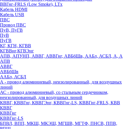
ВВГнг-FRLS (Low Smoke), LTx
Кабель HDMI
Кабель USB
ПВС
Провод ПВС
ПуВ, ПуГВ
ПуВ
ПуГВ
КГ, КГН, КГВВ
КГВВнг,КГВЭнг
АПВ, АПУНП, АВВГ, АВВГнг, АВБбШв, ААБл, АСБЛ, А, А
АПВ
АВВГ
АВБбШв
ААБл, АСБЛ
А - провод алюминиевый, неизолированный, для воздушных
линий
АС - провод алюминиевый, со стальным сердечником,
неизолированный, для воздушных линий
КВВГ, КВВГнг, КВВГЭнг, КВВГнг-LS, КВВГнг-FRLS, КВВ
КВВГ
КВВГнг
КВВГнг-LS
БПВЛ, ВПП, МКШ, МКЭШ, МГШВ, МГТФ, ПНСВ, ППВ,
РПШ,