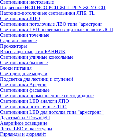
Светильники настольные
Подвесные НСП НСО РСП ЖСП РСУ ЖСУ ССП
Настенно-потолочные светильники ЛПБ, TL
Светильники ЛПО
Светильники потолочные ЛВО типа "армстронг"
Светильники LED пылевлагозащитные аналоги ЛСП
Светильники точечные
Садово-парковые
Прожекторы
Влагозащитные, тип БАННИК
Светильники уличные консольные
Светильники бытовые
Блоки питания
Светодиодные модули
Подсветка для лестниц и ступеней
Светильники Apeyron
Светильники фасадные
Светильники промышленные светодиодные
Светильники LED аналоги ЛПО
Светильники потолочные ЛПО
Светильники LED для потолка типа "армстронг"
Даунтлайты / Downlight
Аварийное освещение
Лента LED и аксессуары
Гирлянды и дюралайт