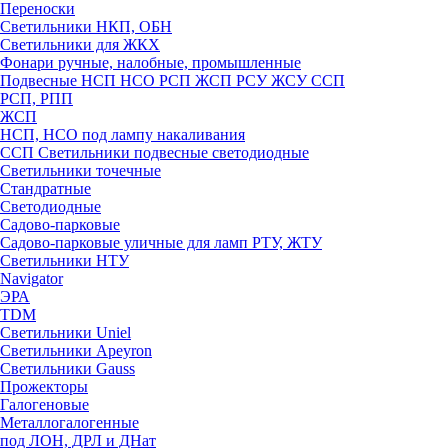
Переноски
Светильники НКП, ОБН
Светильники для ЖКХ
Фонари ручные, налобные, промышленные
Подвесные НСП НСО РСП ЖСП РСУ ЖСУ ССП
РСП, РПП
ЖСП
НСП, НСО под лампу накаливания
ССП Светильники подвесные светодиодные
Светильники точечные
Стандратные
Светодиодные
Садово-парковые
Садово-парковые уличные для ламп РТУ, ЖТУ
Светильники НТУ
Navigator
ЭРА
TDM
Светильники Uniel
Светильники Apeyron
Светильники Gauss
Прожекторы
Галогеновые
Металлогалогенные
под ЛОН, ДРЛ и ДНат