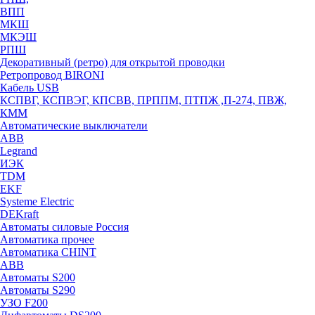
ВПП
МКШ
МКЭШ
РПШ
Декоративный (ретро) для открытой проводки
Ретропровод BIRONI
Кабель USB
КСПВГ, КСПВЭГ, КПСВВ, ПРППМ, ПТПЖ ,П-274, ПВЖ,
КММ
Автоматические выключатели
ABB
Legrand
ИЭК
TDM
EKF
Systeme Electric
DEKraft
Автоматы силовые Россия
Автоматика прочее
Автоматика CHINT
ABB
Автоматы S200
Автоматы S290
УЗО F200