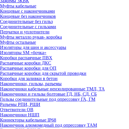
Зажимы 3КВК
Муфты кабельные
Концевые с наконечниками
Концевые без наконечников
Соединительные без гильз
Соединительные с гильзами
Перчатки и уплотнители
Муфты металло рукав- коробка
Муфты остальные
Изоляторы для шин и аксессуары
Изоляторы SM «бочка»
Коробки распаячные ПВХ
Распаячные коробки ДКС
Распаячные коробки для ОП
Распаячные коробки для скрытой проводки
Коробки для заливки в бетон
Наконечники, гильзы, разъемы
Наконечники кабельные неизолированные ТМЛ, ТА
Наконечники и гильзы болтовые ГД, НБ, СД, СБ
Гильзы соединительные под опрессовку ГА, ГМ
Разъемы РПИ, РШИ
Ответвители ОВ
Наконечники НШП
Коннекторы кабельные IP68
Наконечник алюмомедный под опрессовку ТАМ