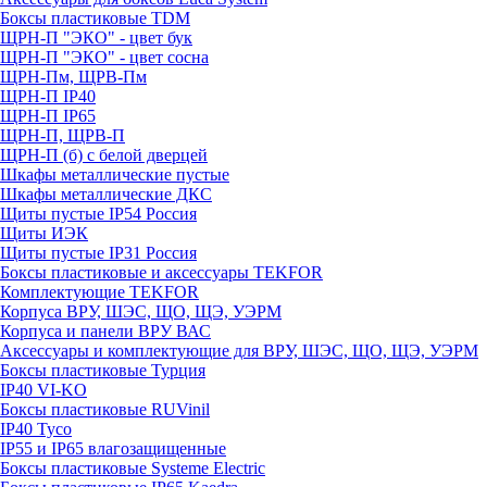
Боксы пластиковые TDM
ЩРН-П "ЭКО" - цвет бук
ЩРН-П "ЭКО" - цвет сосна
ЩРН-Пм, ЩРВ-Пм
ЩРН-П IP40
ЩРН-П IP65
ЩРН-П, ЩРВ-П
ЩРН-П (б) с белой дверцей
Шкафы металлические пустые
Шкафы металлические ДКС
Щиты пустые IP54 Россия
Щиты ИЭК
Щиты пустые IP31 Россия
Боксы пластиковые и аксессуары TEKFOR
Комплектующие TEKFOR
Корпуса ВРУ, ШЭС, ЩО, ЩЭ, УЭРМ
Корпуса и панели ВРУ ВАС
Аксессуары и комплектующие для ВРУ, ШЭС, ЩО, ЩЭ, УЭРМ
Боксы пластиковые Турция
IP40 VI-KO
Боксы пластиковые RUVinil
IP40 Тусо
IP55 и IP65 влагозащищенные
Боксы пластиковые Systeme Electric