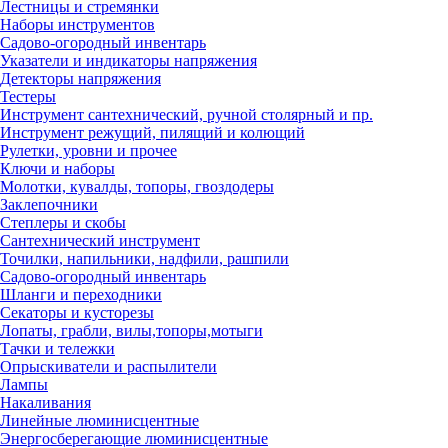
Лестницы и стремянки
Наборы инструментов
Садово-огородный инвентарь
Указатели и индикаторы напряжения
Детекторы напряжения
Тестеры
Инструмент сантехнический, ручной столярный и пр.
Инструмент режущий, пилящий и колющий
Рулетки, уровни и прочее
Ключи и наборы
Молотки, кувалды, топоры, гвоздодеры
Заклепочники
Степлеры и скобы
Сантехнический инструмент
Точилки, напильники, надфили, рашпили
Садово-огородный инвентарь
Шланги и переходники
Секаторы и кусторезы
Лопаты, грабли, вилы,топоры,мотыги
Тачки и тележки
Опрыскиватели и распылители
Лампы
Накаливания
Линейные люминисцентные
Энергосберегающие люминисцентные