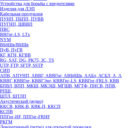
Устройства для борьбы с вредителями
Изделия для ЛЭП
Кабельная продукция
ПУНП, ПБПП, ПУВВ
ПУГНП, ШВВП
ПВС
ВВГнг-LS, LTx
NYM
ВБбШв/ВБШв
ПуВ, ПуГВ
КГ, КГН, КГВВ
RG, SAT, DG, РК75, 3С, TS
UTP, FTP, SFTP, SSTP
СИП
АПВ, АПУНП, АВВГ, АВВГнг, АВБбШв, ААБл, АСБЛ, А, А
КВВГ, КВВГнг, КВВГЭнг, КВВГнг-LS, КВВГнг-FRLS, КВВ
БПВЛ, ВПП, МКШ, МКЭШ, МГШВ, МГТФ, ПНСВ, ППВ,
РПШ,
ШТЛ, ШТЛП
Акустический (аудио)
ККСВ, КВК-В, КВК-П, ККСП
КСПВ
ППГнг-HF, ППГнг-FRHF
РКГМ
Декоративный (ретро) для открытой проводки