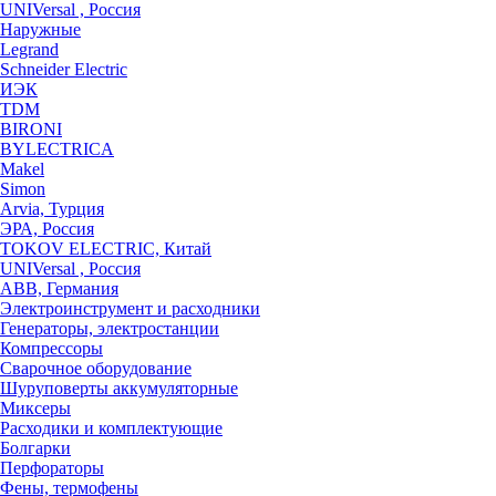
UNIVersal , Россия
Наружные
Legrand
Schneider Electric
ИЭК
TDM
BIRONI
BYLECTRICA
Makel
Simon
Arvia, Турция
ЭРА, Россия
TOKOV ELECTRIC, Китай
UNIVersal , Россия
ABB, Германия
Электроинструмент и расходники
Генераторы, электростанции
Компрессоры
Сварочное оборудование
Шуруповерты аккумуляторные
Миксеры
Расходики и комплектующие
Болгарки
Перфораторы
Фены, термофены