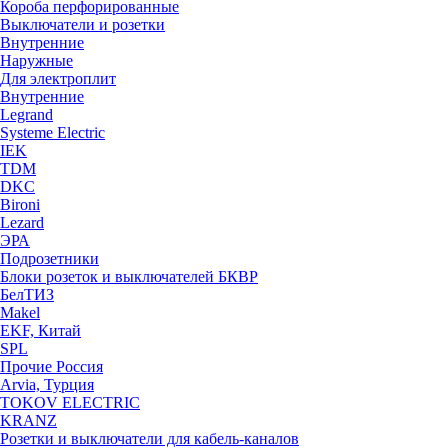
Короба перфорированные
Выключатели и розетки
Внутренние
Наружные
Для электроплит
Внутренние
Legrand
Systeme Electric
IEK
TDM
DKC
Bironi
Lezard
ЭРА
Подрозетники
Блоки розеток и выключателей БКВР
БелТИЗ
Makel
EKF, Китай
SPL
Прочие Россия
Arvia, Турция
TOKOV ELECTRIC
KRANZ
Розетки и выключатели для кабель-каналов