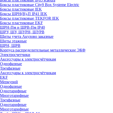
Боксы пластиковые IP65 Kaedra
Боксы пластиковые City9 Box Systeme Electric
Боксы пластиковые IEK
Боксы ЩРН(В)-П IP41 IEK
Боксы пластиковые TEKFOR IEK
Боксы пластиковые EKF
ЩРН-Пм и ЩРВ-Пм IP40
ЩРУ, ЩУ, ЩУРН, ЩУРВ
Щиты учета Акулово заказные
Щиты этажные
ЩРН, ЩРВ
Корпуса распределительные металлические ЭКФ
Электросчетчики
Аксессуары к электросчётчикам
Однофазные
Трехфазные
Аксессуары к электросчётчикам
EKF
Меркурий
Однофазные
Однотарифные
Многотарифные
Трехфазные
Однотарифные
Многотарифные