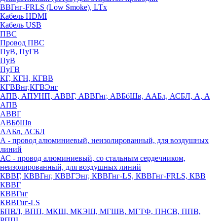
ВВГнг-FRLS (Low Smoke), LTx
Кабель HDMI
Кабель USB
ПВС
Провод ПВС
ПуВ, ПуГВ
ПуВ
ПуГВ
КГ, КГН, КГВВ
КГВВнг,КГВЭнг
АПВ, АПУНП, АВВГ, АВВГнг, АВБбШв, ААБл, АСБЛ, А, А
АПВ
АВВГ
АВБбШв
ААБл, АСБЛ
А - провод алюминиевый, неизолированный, для воздушных
линий
АС - провод алюминиевый, со стальным сердечником,
неизолированный, для воздушных линий
КВВГ, КВВГнг, КВВГЭнг, КВВГнг-LS, КВВГнг-FRLS, КВВ
КВВГ
КВВГнг
КВВГнг-LS
БПВЛ, ВПП, МКШ, МКЭШ, МГШВ, МГТФ, ПНСВ, ППВ,
РПШ,