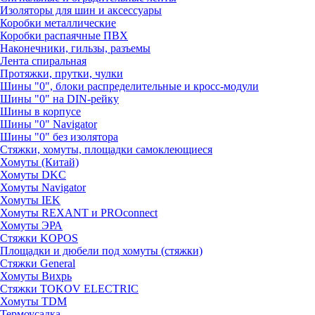
Изоляторы для шин и аксессуары
Коробки металлические
Коробки распаячные ПВХ
Наконечники, гильзы, разъемы
Лента спиральная
Протяжки, прутки, чулки
Шины "0", блоки распределительные и кросс-модули
Шины "0" на DIN-рейку
Шины в корпусе
Шины "0" Navigator
Шины "0" без изолятора
Стяжки, хомуты, площадки самоклеющиеся
Хомуты (Китай)
Хомуты DKC
Хомуты Navigator
Хомуты IEK
Хомуты REXANT и PROconnect
Хомуты ЭРА
Стяжки KOPOS
Площадки и дюбели под хомуты (стяжки)
Стяжки General
Хомуты Вихрь
Стяжки TOKOV ELECTRIC
Хомуты TDM
Термоусадка