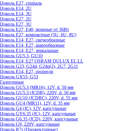
Цоколь Е27, спираль
Цоколь Е14, 2U
Цоколь Е14, 3U
Цоколь Е27, 2U
Цоколь Е27, 3U
Цоколь Е27, Е40, мощные от 36Вт
Цоколь Е27, компактные (5U, 6U, 8U)
Цоколь Е14, Е27, свечеобразные
Цоколь Е14, Е27, шарообразные
Цоколь Е14, Е27, зеркальные
Цоколь GU5.3, GU10
Цоколь Е14, Е27 OSRAM DULUX EL LL
Цоколь G23, G24d, G24q(2), 2G7, 2G11
Цоколь Е14, Е27, цилиндр
Цоколь GX53, G53
Галогенные
Цоколь GU5.3 (MR16), 12V, d. 50 мм
Цоколь GU5.3 (JCDR), 220V, d. 50 мм
Цоколь GU10 (JCDRC), 220V, d. 55 мм
Цоколь GU4 (MR11), 12V, d. 35 мм
Цоколь G4 (JC), 12V, капсульные
Цоколь GY6.35 (JC), 12V, капсульные
Цоколь G6.35 (JCD), 220V, капсульные
Цоколь G9, 220V, капсульные
Цоколь R7s (Прожекторные)