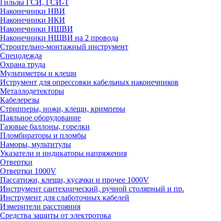
Гильзы ГСИ, ГСИ-Т
Наконечники НВИ
Наконечники НКИ
Наконечники НШВИ
Наконечники НШВИ на 2 провода
Строительно-монтажный инструмент
Спецодежда
Охрана труда
Мультиметры и клещи
Иструмент для опрессовки кабельных наконечников
Металлодетекторы
Кабелерезы
Стрипперы, ножи, клещи, кримперы
Паяльное оборудование
Газовые баллоны, горелки
Пломбираторы и пломбы
Наморы, мультитулы
Указатели и индикаторы напряжения
Отвертки
Отвертки 1000V
Пассатижи, клещи, кусачки и прочее 1000V
Инструмент сантехнический, ручной столярный и пр.
Инструмент для слаботочных кабелей
Измерители расстояния
Средства защиты от электротока