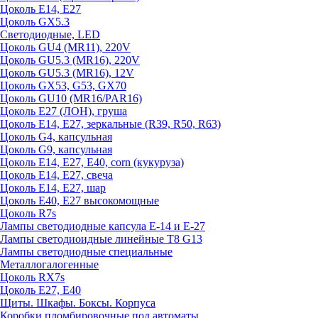
Цоколь E14, E27
Цоколь GX5.3
Светодиодные, LED
Цоколь GU4 (MR11), 220V
Цоколь GU5.3 (MR16), 220V
Цоколь GU5.3 (MR16), 12V
Цоколь GX53, G53, GX70
Цоколь GU10 (MR16/PAR16)
Цоколь Е27 (ЛОН), груша
Цоколь Е14, Е27, зеркальные (R39, R50, R63)
Цоколь G4, капсульная
Цоколь G9, капсульная
Цоколь Е14, Е27, Е40, corn (кукуруза)
Цоколь Е14, Е27, свеча
Цоколь Е14, Е27, шар
Цоколь Е40, Е27 высокомощные
Цоколь R7s
Лампы светодиодные капсула Е-14 и Е-27
Лампы светодиоидные линейные T8 G13
Лампы светодиодные специальные
Металлогалогенные
Цоколь RX7s
Цоколь Е27, E40
Щиты. Шкафы. Боксы. Корпуса
Коробки пломбировочные под автоматы