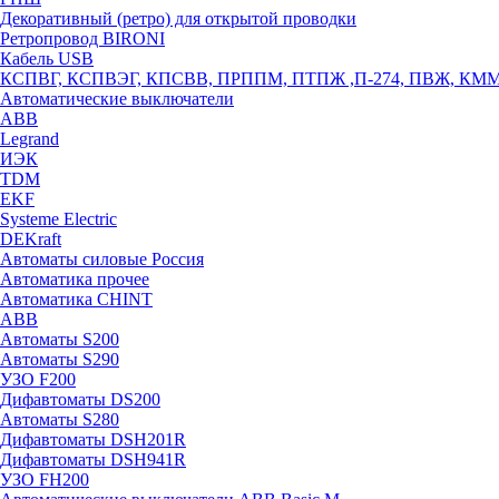
Декоративный (ретро) для открытой проводки
Ретропровод BIRONI
Кабель USB
КСПВГ, КСПВЭГ, КПСВВ, ПРППМ, ПТПЖ ,П-274, ПВЖ, КМ
Автоматические выключатели
ABB
Legrand
ИЭК
TDM
EKF
Systeme Electric
DEKraft
Автоматы силовые Россия
Автоматика прочее
Автоматика CHINT
ABB
Автоматы S200
Автоматы S290
УЗО F200
Дифавтоматы DS200
Автоматы S280
Дифавтоматы DSH201R
Дифавтоматы DSH941R
УЗО FH200