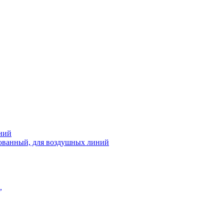
ний
рованный, для воздушных линий
,