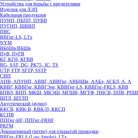
Устройства для борьбы с вредителями
Изделия для ЛЭП
Кабельная продукция
ПУНП, ПБПП, ПУВВ
ПУГНП, ШВВП
ПВС
ВВГнг-LS, LTx
NYM
ВБбШв/ВБШв
ПуВ, ПуГВ
КГ, КГН, КГВВ
RG, SAT, DG, РК75, 3С, TS
UTP, FTP, SFTP, SSTP
СИП
АПВ, АПУНП, АВВГ, АВВГнг, АВБбШв, ААБл, АСБЛ, А, А
КВВГ, КВВГнг, КВВГЭнг, КВВГнг-LS, КВВГнг-FRLS, КВВ
БПВЛ, ВПП, МКШ, МКЭШ, МГШВ, МГТФ, ПНСВ, ППВ, РПШ
ШТЛ, ШТЛП
Акустический (аудио)
ККСВ, КВК-В, КВК-П, ККСП
КСПВ
ППГнг-HF, ППГнг-FRHF
РКГМ
Декоративный (ретро) для открытой проводки
ВВГнг-FRLS (Low Smoke), LTx