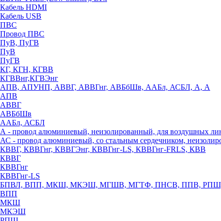
Кабель HDMI
Кабель USB
ПВС
Провод ПВС
ПуВ, ПуГВ
ПуВ
ПуГВ
КГ, КГН, КГВВ
КГВВнг,КГВЭнг
АПВ, АПУНП, АВВГ, АВВГнг, АВБбШв, ААБл, АСБЛ, А, А
АПВ
АВВГ
АВБбШв
ААБл, АСБЛ
А - провод алюминиевый, неизолированный, для воздушных ли
АС - провод алюминиевый, со стальным сердечником, неизоли
КВВГ, КВВГнг, КВВГЭнг, КВВГнг-LS, КВВГнг-FRLS, КВВ
КВВГ
КВВГнг
КВВГнг-LS
БПВЛ, ВПП, МКШ, МКЭШ, МГШВ, МГТФ, ПНСВ, ППВ, РПШ
ВПП
МКШ
МКЭШ
РПШ