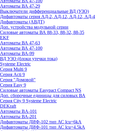
Автоматы ВА 47-100
Автоматы ВА 47-29
Выключатели дифференциальные ВД (УЗО)
Дифавтоматы серия АД-2, АД-12, АД-12, АД-4
Дифавтоматы (АВДТ)
Доп. устройства модульной серии
Силовые автоматы ВА 88-33, 88-32, 88-35
EKF
Автоматы ВА 47-63
Автоматы ВА 47-100
Автоматы ВА-99
ВД УЗО (блоки утечки тока)
Systeme Electric
Серия Multi 9
Серия Acti 9
Серия "Домовой"
Серия Easy 9
Силовые автоматы Easypact Compact NS
Доп. сборочные единицы для силовых ВА
Серия City 9 Systeme Electric
DEKraft
Автоматы BA-101
Автоматы ВА-201
Дифавтоматы ДИФ-102 тип АС lcu=6kA
Дифавтоматы ДИФ-101 тип АС lcu=4.5kA