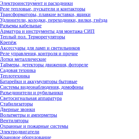
Электроинструмент и расходники
Реле тепловые, пускатели и контакторы
Трансформаторы, плавкие вставки, ящики
Удлинители, колодки, переходники, вилки, гнёзда
Разъемы кабельные
Арматура и инструменты для монтажа СИП
Теплый пол. Терморегуляторы
Крепёж
Аксессуары для ламп и светильников
Реле управления, контроля и прочие
Лотки металлические
Таймеры, детекторы движения, фотореле
Садовая техника
Теплотехника
Батарейки и аккумуляторы бытовые
Системы видеонаблюдения, домофоны
Разъединители и рубильники
Светосигнальная аппаратура
Стабилизаторы
Дверные звонки
Вольтметры и амперметры
Вентиляторы
Охранные и пожарные системы
Электродвигатели
Крановое оборудование