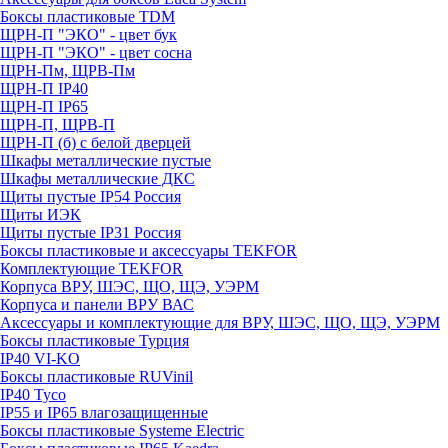
Боксы пластиковые TDM
ЩРН-П "ЭКО" - цвет бук
ЩРН-П "ЭКО" - цвет сосна
ЩРН-Пм, ЩРВ-Пм
ЩРН-П IP40
ЩРН-П IP65
ЩРН-П, ЩРВ-П
ЩРН-П (б) с белой дверцей
Шкафы металлические пустые
Шкафы металлические ДКС
Щиты пустые IP54 Россия
Щиты ИЭК
Щиты пустые IP31 Россия
Боксы пластиковые и аксессуары TEKFOR
Комплектующие TEKFOR
Корпуса ВРУ, ШЭС, ЩО, ЩЭ, УЭРМ
Корпуса и панели ВРУ ВАС
Аксессуары и комплектующие для ВРУ, ШЭС, ЩО, ЩЭ, УЭРМ
Боксы пластиковые Турция
IP40 VI-KO
Боксы пластиковые RUVinil
IP40 Тусо
IP55 и IP65 влагозащищенные
Боксы пластиковые Systeme Electric