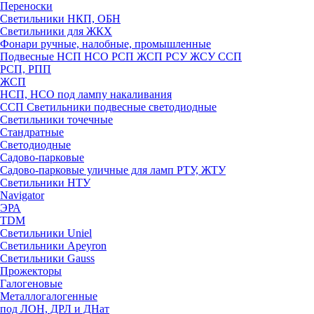
Переноски
Светильники НКП, ОБН
Светильники для ЖКХ
Фонари ручные, налобные, промышленные
Подвесные НСП НСО РСП ЖСП РСУ ЖСУ ССП
РСП, РПП
ЖСП
НСП, НСО под лампу накаливания
ССП Светильники подвесные светодиодные
Светильники точечные
Стандратные
Светодиодные
Садово-парковые
Садово-парковые уличные для ламп РТУ, ЖТУ
Светильники НТУ
Navigator
ЭРА
TDM
Светильники Uniel
Светильники Apeyron
Светильники Gauss
Прожекторы
Галогеновые
Металлогалогенные
под ЛОН, ДРЛ и ДНат