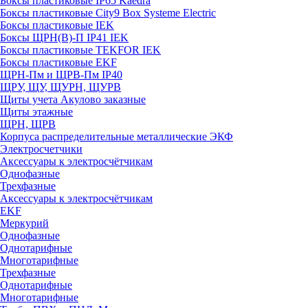
Боксы пластиковые IP65 Kaedra
Боксы пластиковые City9 Box Systeme Electric
Боксы пластиковые IEK
Боксы ЩРН(В)-П IP41 IEK
Боксы пластиковые TEKFOR IEK
Боксы пластиковые EKF
ЩРН-Пм и ЩРВ-Пм IP40
ЩРУ, ЩУ, ЩУРН, ЩУРВ
Щиты учета Акулово заказные
Щиты этажные
ЩРН, ЩРВ
Корпуса распределительные металлические ЭКФ
Электросчетчики
Аксессуары к электросчётчикам
Однофазные
Трехфазные
Аксессуары к электросчётчикам
EKF
Меркурий
Однофазные
Однотарифные
Многотарифные
Трехфазные
Однотарифные
Многотарифные