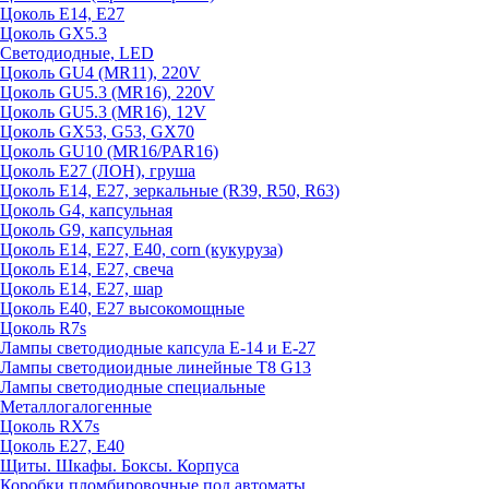
Цоколь E14, E27
Цоколь GX5.3
Светодиодные, LED
Цоколь GU4 (MR11), 220V
Цоколь GU5.3 (MR16), 220V
Цоколь GU5.3 (MR16), 12V
Цоколь GX53, G53, GX70
Цоколь GU10 (MR16/PAR16)
Цоколь Е27 (ЛОН), груша
Цоколь Е14, Е27, зеркальные (R39, R50, R63)
Цоколь G4, капсульная
Цоколь G9, капсульная
Цоколь Е14, Е27, Е40, corn (кукуруза)
Цоколь Е14, Е27, свеча
Цоколь Е14, Е27, шар
Цоколь Е40, Е27 высокомощные
Цоколь R7s
Лампы светодиодные капсула Е-14 и Е-27
Лампы светодиоидные линейные T8 G13
Лампы светодиодные специальные
Металлогалогенные
Цоколь RX7s
Цоколь Е27, E40
Щиты. Шкафы. Боксы. Корпуса
Коробки пломбировочные под автоматы