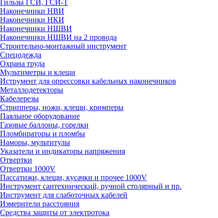
Гильзы ГСИ, ГСИ-Т
Наконечники НВИ
Наконечники НКИ
Наконечники НШВИ
Наконечники НШВИ на 2 провода
Строительно-монтажный инструмент
Спецодежда
Охрана труда
Мультиметры и клещи
Иструмент для опрессовки кабельных наконечников
Металлодетекторы
Кабелерезы
Стрипперы, ножи, клещи, кримперы
Паяльное оборудование
Газовые баллоны, горелки
Пломбираторы и пломбы
Наморы, мультитулы
Указатели и индикаторы напряжения
Отвертки
Отвертки 1000V
Пассатижи, клещи, кусачки и прочее 1000V
Инструмент сантехнический, ручной столярный и пр.
Инструмент для слаботочных кабелей
Измерители расстояния
Средства защиты от электротока