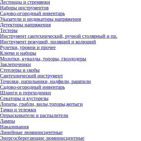
Лестницы и стремянки
Наборы инструментов
Садово-огородный инвентарь
Указатели и индикаторы напряжения
Детекторы напряжения
Тестеры
Инструмент сантехнический, ручной столярный и пр.
Инструмент режущий, пилящий и колющий
Рулетки, уровни и прочее
Ключи и наборы
Молотки, кувалды, топоры, гвоздодеры
Заклепочники
Степлеры и скобы
Сантехнический инструмент
Точилки, напильники, надфили, рашпили
Садово-огородный инвентарь
Шланги и переходники
Секаторы и кусторезы
Лопаты, грабли, вилы,топоры,мотыги
Тачки и тележки
Опрыскиватели и распылители
Лампы
Накаливания
Линейные люминисцентные
Энергосберегающие люминисцентные