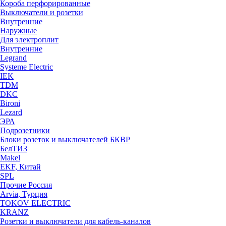
Короба перфорированные
Выключатели и розетки
Внутренние
Наружные
Для электроплит
Внутренние
Legrand
Systeme Electric
IEK
TDM
DKC
Bironi
Lezard
ЭРА
Подрозетники
Блоки розеток и выключателей БКВР
БелТИЗ
Makel
EKF, Китай
SPL
Прочие Россия
Arvia, Турция
TOKOV ELECTRIC
KRANZ
Розетки и выключатели для кабель-каналов