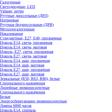
Галогенные
Светодиодные, LED
Vintage, ретро
Ртутные дроссельные (ДРЛ)
Натриевые
Ртутные бездроссельные (ДРВ)
Металлогалогенные
Накаливания
Стандартные, Е27, Е40, прозрачные
Цоколь Е14, свеча, прозрачная
Цоколь Е14, свеча, матовая
Цоколь, Е27, свеча, прозрачная
Цоколь Е27, свеча, матовая
Цоколь Е14, шар, прозрачная
Цоколь Е14, шар, матовая
Цоколь Е27, шар, прозрачная
Цоколь Е27, шар, матовая
Зеркальные (R50, R63, R80), белые
Специального назначения
Линейные люминисцентные
Специального назначения
Белые
Энергосберегающие люминисцентные
Лампы 6000 часов
Цоколь Е14, спираль