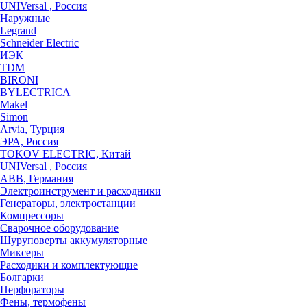
UNIVersal , Россия
Наружные
Legrand
Schneider Electric
ИЭК
TDM
BIRONI
BYLECTRICA
Makel
Simon
Arvia, Турция
ЭРА, Россия
TOKOV ELECTRIC, Китай
UNIVersal , Россия
ABB, Германия
Электроинструмент и расходники
Генераторы, электростанции
Компрессоры
Сварочное оборудование
Шуруповерты аккумуляторные
Миксеры
Расходики и комплектующие
Болгарки
Перфораторы
Фены, термофены