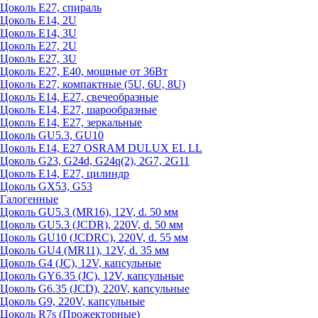
Цоколь Е27, спираль
Цоколь Е14, 2U
Цоколь Е14, 3U
Цоколь Е27, 2U
Цоколь Е27, 3U
Цоколь Е27, Е40, мощные от 36Вт
Цоколь Е27, компактные (5U, 6U, 8U)
Цоколь Е14, Е27, свечеобразные
Цоколь Е14, Е27, шарообразные
Цоколь Е14, Е27, зеркальные
Цоколь GU5.3, GU10
Цоколь Е14, Е27 OSRAM DULUX EL LL
Цоколь G23, G24d, G24q(2), 2G7, 2G11
Цоколь Е14, Е27, цилиндр
Цоколь GX53, G53
Галогенные
Цоколь GU5.3 (MR16), 12V, d. 50 мм
Цоколь GU5.3 (JCDR), 220V, d. 50 мм
Цоколь GU10 (JCDRC), 220V, d. 55 мм
Цоколь GU4 (MR11), 12V, d. 35 мм
Цоколь G4 (JC), 12V, капсульные
Цоколь GY6.35 (JC), 12V, капсульные
Цоколь G6.35 (JCD), 220V, капсульные
Цоколь G9, 220V, капсульные
Цоколь R7s (Прожекторные)