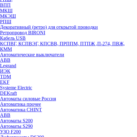
ВПП
МКШ
МКЭШ
РПШ
Декоративный (ретро) для открытой проводки
Ретропровод BIRONI
Кабель USB
КСПВГ, КСПВЭГ, КПСВВ, ПРППМ, ПТПЖ ,П-274, ПВЖ,
КММ
Автоматические выключатели
ABB
Legrand
ИЭК
TDM
EKF
Systeme Electric
DEKraft
Автоматы силовые Россия
Автоматика прочее
Автоматика CHINT
ABB
Автоматы S200
Автоматы S290
УЗО F200