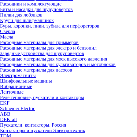
Расходики и комплектующие
Биты и насадки для шуруповертов
Пилки для лобзиков
Круги для шлифмашинок
Буры, коронки, пики, зубила для перфораторов
Сверла
Масла
Расходные материалы для триммеров
Расходные материалы для электро и бензопил
Зарядные устройства для шуруповёртов
Расходные материалы для моек высокого давления
Расходные материалы для культиваторов и мотоблоков
Расходные материалы для насосов
Электромагниты
Шлифовальные машины
Вибрационные
Ленточные
Реле тепловые, пускатели и контакторы
EKF
Schneider Electric
ABB
DEKraft
Пускатели, контакторы, Россия
Контакторы и пускатели Электротехник
TDM