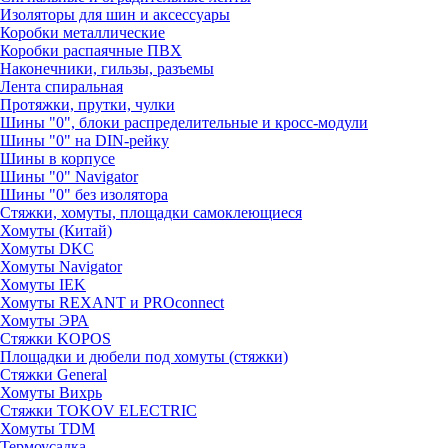
Изоляторы для шин и аксессуары
Коробки металлические
Коробки распаячные ПВХ
Наконечники, гильзы, разъемы
Лента спиральная
Протяжки, прутки, чулки
Шины "0", блоки распределительные и кросс-модули
Шины "0" на DIN-рейку
Шины в корпусе
Шины "0" Navigator
Шины "0" без изолятора
Стяжки, хомуты, площадки самоклеющиеся
Хомуты (Китай)
Хомуты DKC
Хомуты Navigator
Хомуты IEK
Хомуты REXANT и PROconnect
Хомуты ЭРА
Стяжки KOPOS
Площадки и дюбели под хомуты (стяжки)
Стяжки General
Хомуты Вихрь
Стяжки TOKOV ELECTRIC
Хомуты TDM
Термоусадка