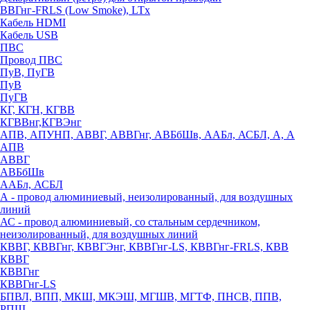
ВВГнг-FRLS (Low Smoke), LTx
Кабель HDMI
Кабель USB
ПВС
Провод ПВС
ПуВ, ПуГВ
ПуВ
ПуГВ
КГ, КГН, КГВВ
КГВВнг,КГВЭнг
АПВ, АПУНП, АВВГ, АВВГнг, АВБбШв, ААБл, АСБЛ, А, А
АПВ
АВВГ
АВБбШв
ААБл, АСБЛ
А - провод алюминиевый, неизолированный, для воздушных
линий
АС - провод алюминиевый, со стальным сердечником,
неизолированный, для воздушных линий
КВВГ, КВВГнг, КВВГЭнг, КВВГнг-LS, КВВГнг-FRLS, КВВ
КВВГ
КВВГнг
КВВГнг-LS
БПВЛ, ВПП, МКШ, МКЭШ, МГШВ, МГТФ, ПНСВ, ППВ,
РПШ,