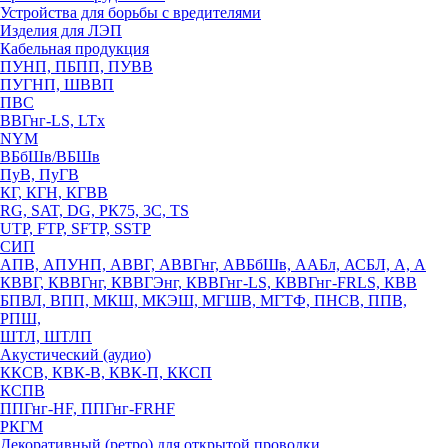
Устройства для борьбы с вредителями
Изделия для ЛЭП
Кабельная продукция
ПУНП, ПБПП, ПУВВ
ПУГНП, ШВВП
ПВС
ВВГнг-LS, LTx
NYM
ВБбШв/ВБШв
ПуВ, ПуГВ
КГ, КГН, КГВВ
RG, SAT, DG, РК75, 3С, TS
UTP, FTP, SFTP, SSTP
СИП
АПВ, АПУНП, АВВГ, АВВГнг, АВБбШв, ААБл, АСБЛ, А, А
КВВГ, КВВГнг, КВВГЭнг, КВВГнг-LS, КВВГнг-FRLS, КВВ
БПВЛ, ВПП, МКШ, МКЭШ, МГШВ, МГТФ, ПНСВ, ППВ,
РПШ,
ШТЛ, ШТЛП
Акустический (аудио)
ККСВ, КВК-В, КВК-П, ККСП
КСПВ
ППГнг-HF, ППГнг-FRHF
РКГМ
Декоративный (ретро) для открытой проводки