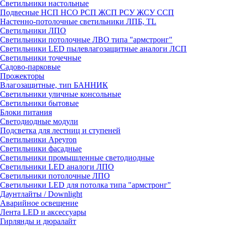
Светильники настольные
Подвесные НСП НСО РСП ЖСП РСУ ЖСУ ССП
Настенно-потолочные светильники ЛПБ, TL
Светильники ЛПО
Светильники потолочные ЛВО типа "армстронг"
Светильники LED пылевлагозащитные аналоги ЛСП
Светильники точечные
Садово-парковые
Прожекторы
Влагозащитные, тип БАННИК
Светильники уличные консольные
Светильники бытовые
Блоки питания
Светодиодные модули
Подсветка для лестниц и ступеней
Светильники Apeyron
Светильники фасадные
Светильники промышленные светодиодные
Светильники LED аналоги ЛПО
Светильники потолочные ЛПО
Светильники LED для потолка типа "армстронг"
Даунтлайты / Downlight
Аварийное освещение
Лента LED и аксессуары
Гирлянды и дюралайт