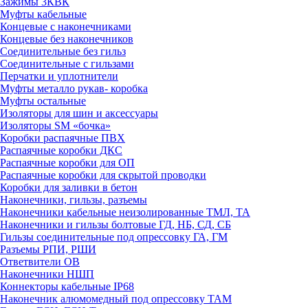
Зажимы 3КВК
Муфты кабельные
Концевые с наконечниками
Концевые без наконечников
Соединительные без гильз
Соединительные с гильзами
Перчатки и уплотнители
Муфты металло рукав- коробка
Муфты остальные
Изоляторы для шин и аксессуары
Изоляторы SM «бочка»
Коробки распаячные ПВХ
Распаячные коробки ДКС
Распаячные коробки для ОП
Распаячные коробки для скрытой проводки
Коробки для заливки в бетон
Наконечники, гильзы, разъемы
Наконечники кабельные неизолированные ТМЛ, ТА
Наконечники и гильзы болтовые ГД, НБ, СД, СБ
Гильзы соединительные под опрессовку ГА, ГМ
Разъемы РПИ, РШИ
Ответвители ОВ
Наконечники НШП
Коннекторы кабельные IP68
Наконечник алюмомедный под опрессовку ТАМ