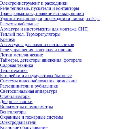
Электроинструмент и расходники
Реле тепловые, пускатели и контакторы
Трансформаторы, плавкие вставки, ящики
Удлинители, колодки, переходники, вилки, гнёзда
Разъемы кабельные
Арматура и инструменты для монтажа СИП
Теплый пол. Терморегуляторы
Крепёж
Аксессуары для ламп и светильников
Реле управления, контроля и прочие
Лотки металлические
Таймеры, детекторы движения, фотореле
Садовая техника
Теплотехника
Батарейки и аккумуляторы бытовые
Системы видеонаблюдения, домофоны
Разъединители и рубильники
Светосигнальная аппаратура
Стабилизаторы
Дверные звонки
Вольтметры и амперметры
Вентиляторы
Охранные и пожарные системы
Электродвигатели
Крановое оборудование