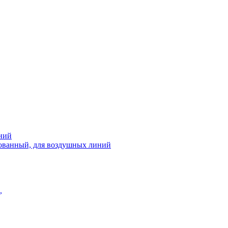
ний
рованный, для воздушных линий
,