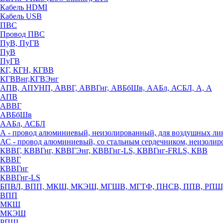
Кабель HDMI
Кабель USB
ПВС
Провод ПВС
ПуВ, ПуГВ
ПуВ
ПуГВ
КГ, КГН, КГВВ
КГВВнг,КГВЭнг
АПВ, АПУНП, АВВГ, АВВГнг, АВБбШв, ААБл, АСБЛ, А, А
АПВ
АВВГ
АВБбШв
ААБл, АСБЛ
А - провод алюминиевый, неизолированный, для воздушных ли
АС - провод алюминиевый, со стальным сердечником, неизоли
КВВГ, КВВГнг, КВВГЭнг, КВВГнг-LS, КВВГнг-FRLS, КВВ
КВВГ
КВВГнг
КВВГнг-LS
БПВЛ, ВПП, МКШ, МКЭШ, МГШВ, МГТФ, ПНСВ, ППВ, РПШ
ВПП
МКШ
МКЭШ
РПШ