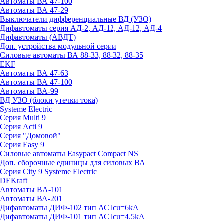
Автоматы ВА 47-100
Автоматы ВА 47-29
Выключатели дифференциальные ВД (УЗО)
Дифавтоматы серия АД-2, АД-12, АД-12, АД-4
Дифавтоматы (АВДТ)
Доп. устройства модульной серии
Силовые автоматы ВА 88-33, 88-32, 88-35
EKF
Автоматы ВА 47-63
Автоматы ВА 47-100
Автоматы ВА-99
ВД УЗО (блоки утечки тока)
Systeme Electric
Серия Multi 9
Серия Acti 9
Серия "Домовой"
Серия Easy 9
Силовые автоматы Easypact Compact NS
Доп. сборочные единицы для силовых ВА
Серия City 9 Systeme Electric
DEKraft
Автоматы BA-101
Автоматы ВА-201
Дифавтоматы ДИФ-102 тип АС lcu=6kA
Дифавтоматы ДИФ-101 тип АС lcu=4.5kA