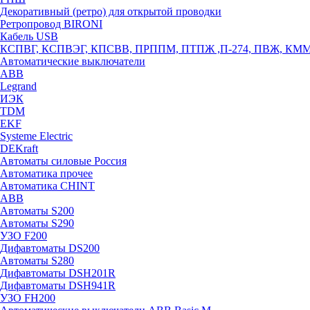
Декоративный (ретро) для открытой проводки
Ретропровод BIRONI
Кабель USB
КСПВГ, КСПВЭГ, КПСВВ, ПРППМ, ПТПЖ ,П-274, ПВЖ, КМ
Автоматические выключатели
ABB
Legrand
ИЭК
TDM
EKF
Systeme Electric
DEKraft
Автоматы силовые Россия
Автоматика прочее
Автоматика CHINT
ABB
Автоматы S200
Автоматы S290
УЗО F200
Дифавтоматы DS200
Автоматы S280
Дифавтоматы DSH201R
Дифавтоматы DSH941R
УЗО FH200