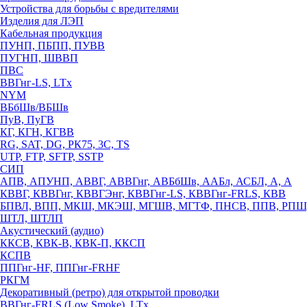
Устройства для борьбы с вредителями
Изделия для ЛЭП
Кабельная продукция
ПУНП, ПБПП, ПУВВ
ПУГНП, ШВВП
ПВС
ВВГнг-LS, LTx
NYM
ВБбШв/ВБШв
ПуВ, ПуГВ
КГ, КГН, КГВВ
RG, SAT, DG, РК75, 3С, TS
UTP, FTP, SFTP, SSTP
СИП
АПВ, АПУНП, АВВГ, АВВГнг, АВБбШв, ААБл, АСБЛ, А, А
КВВГ, КВВГнг, КВВГЭнг, КВВГнг-LS, КВВГнг-FRLS, КВВ
БПВЛ, ВПП, МКШ, МКЭШ, МГШВ, МГТФ, ПНСВ, ППВ, РПШ
ШТЛ, ШТЛП
Акустический (аудио)
ККСВ, КВК-В, КВК-П, ККСП
КСПВ
ППГнг-HF, ППГнг-FRHF
РКГМ
Декоративный (ретро) для открытой проводки
ВВГнг-FRLS (Low Smoke), LTx