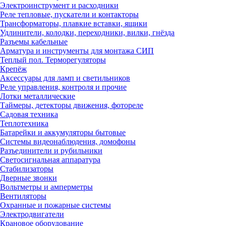
Электроинструмент и расходники
Реле тепловые, пускатели и контакторы
Трансформаторы, плавкие вставки, ящики
Удлинители, колодки, переходники, вилки, гнёзда
Разъемы кабельные
Арматура и инструменты для монтажа СИП
Теплый пол. Терморегуляторы
Крепёж
Аксессуары для ламп и светильников
Реле управления, контроля и прочие
Лотки металлические
Таймеры, детекторы движения, фотореле
Садовая техника
Теплотехника
Батарейки и аккумуляторы бытовые
Системы видеонаблюдения, домофоны
Разъединители и рубильники
Светосигнальная аппаратура
Стабилизаторы
Дверные звонки
Вольтметры и амперметры
Вентиляторы
Охранные и пожарные системы
Электродвигатели
Крановое оборудование