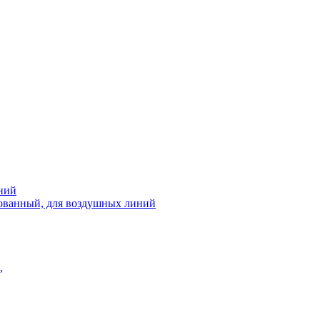
ний
рованный, для воздушных линий
,