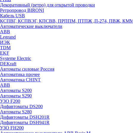
Декоративный (ретро) для открытой проводки
Ретропровод BIRONI
Кабель USB
КСПВГ, КСПВЭГ, КПСВВ, ПРППМ, ПТПЖ ,П-274, ПВЖ, КМ
Автоматические выключатели
ABB
Legrand
ИЭК
TDM
EKF
Systeme Electric
DEKraft
Автоматы силовые Россия
Автоматика прочее
Автоматика CHINT
ABB
Автоматы S200
Автоматы S290
УЗО F200
Дифавтоматы DS200
Автоматы S280
Дифавтоматы DSH201R
Дифавтоматы DSH941R
УЗО FH200