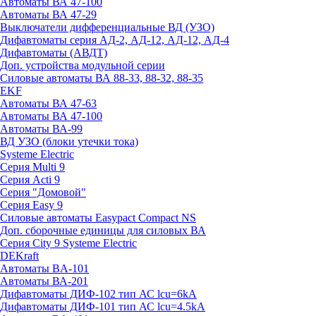
Автоматы ВА 47-100
Автоматы ВА 47-29
Выключатели дифференциальные ВД (УЗО)
Дифавтоматы серия АД-2, АД-12, АД-12, АД-4
Дифавтоматы (АВДТ)
Доп. устройства модульной серии
Силовые автоматы ВА 88-33, 88-32, 88-35
EKF
Автоматы ВА 47-63
Автоматы ВА 47-100
Автоматы ВА-99
ВД УЗО (блоки утечки тока)
Systeme Electric
Серия Multi 9
Серия Acti 9
Серия "Домовой"
Серия Easy 9
Силовые автоматы Easypact Compact NS
Доп. сборочные единицы для силовых ВА
Серия City 9 Systeme Electric
DEKraft
Автоматы BA-101
Автоматы ВА-201
Дифавтоматы ДИФ-102 тип АС lcu=6kA
Дифавтоматы ДИФ-101 тип АС lcu=4.5kA