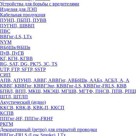
Устройства для борьбы с вредителями
Изделия для ЛЭП
Кабельная продукция
ПУНП, ПБПП, ПУВВ
ПУГНП, ШВВП
ПВС
ВВГнг-LS, LTx
NYM
ВБбШв/ВБШв
ПуВ, ПуГВ
КГ, КГН, КГВВ
RG, SAT, DG, РК75, 3С, TS
UTP, FTP, SFTP, SSTP
СИП
АПВ, АПУНП, АВВГ, АВВГнг, АВБбШв, ААБл, АСБЛ, А, А
КВВГ, КВВГнг, КВВГЭнг, КВВГнг-LS, КВВГнг-FRLS, КВВ
БПВЛ, ВПП, МКШ, МКЭШ, МГШВ, МГТФ, ПНСВ, ППВ, РПШ
ШТЛ, ШТЛП
Акустический (аудио)
ККСВ, КВК-В, КВК-П, ККСП
КСПВ
ППГнг-HF, ППГнг-FRHF
РКГМ
Декоративный (ретро) для открытой проводки
ВВГнг-FRLS (Low Smoke), LTx