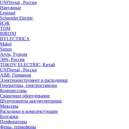
UNIVersal , Россия
Наружные
Legrand
Schneider Electric
ИЭК
TDM
BIRONI
BYLECTRICA
Makel
Simon
Arvia, Турция
ЭРА, Россия
TOKOV ELECTRIC, Китай
UNIVersal , Россия
ABB, Германия
Электроинструмент и расходники
Генераторы, электростанции
Компрессоры
Сварочное оборудование
Шуруповерты аккумуляторные
Миксеры
Расходики и комплектующие
Болгарки
Перфораторы
Фены, термофены