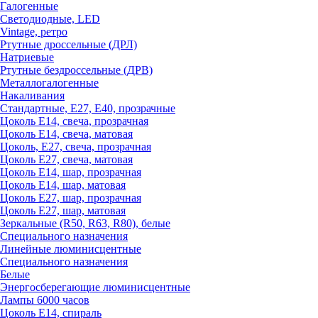
Галогенные
Светодиодные, LED
Vintage, ретро
Ртутные дроссельные (ДРЛ)
Натриевые
Ртутные бездроссельные (ДРВ)
Металлогалогенные
Накаливания
Стандартные, Е27, Е40, прозрачные
Цоколь Е14, свеча, прозрачная
Цоколь Е14, свеча, матовая
Цоколь, Е27, свеча, прозрачная
Цоколь Е27, свеча, матовая
Цоколь Е14, шар, прозрачная
Цоколь Е14, шар, матовая
Цоколь Е27, шар, прозрачная
Цоколь Е27, шар, матовая
Зеркальные (R50, R63, R80), белые
Специального назначения
Линейные люминисцентные
Специального назначения
Белые
Энергосберегающие люминисцентные
Лампы 6000 часов
Цоколь Е14, спираль