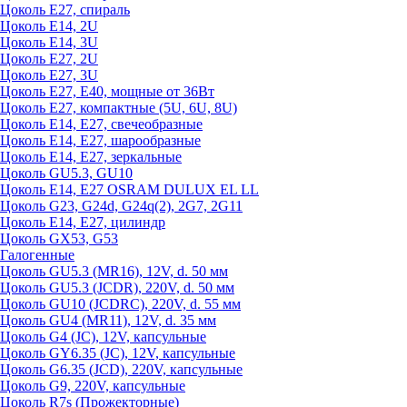
Цоколь Е27, спираль
Цоколь Е14, 2U
Цоколь Е14, 3U
Цоколь Е27, 2U
Цоколь Е27, 3U
Цоколь Е27, Е40, мощные от 36Вт
Цоколь Е27, компактные (5U, 6U, 8U)
Цоколь Е14, Е27, свечеобразные
Цоколь Е14, Е27, шарообразные
Цоколь Е14, Е27, зеркальные
Цоколь GU5.3, GU10
Цоколь Е14, Е27 OSRAM DULUX EL LL
Цоколь G23, G24d, G24q(2), 2G7, 2G11
Цоколь Е14, Е27, цилиндр
Цоколь GX53, G53
Галогенные
Цоколь GU5.3 (MR16), 12V, d. 50 мм
Цоколь GU5.3 (JCDR), 220V, d. 50 мм
Цоколь GU10 (JCDRC), 220V, d. 55 мм
Цоколь GU4 (MR11), 12V, d. 35 мм
Цоколь G4 (JC), 12V, капсульные
Цоколь GY6.35 (JC), 12V, капсульные
Цоколь G6.35 (JCD), 220V, капсульные
Цоколь G9, 220V, капсульные
Цоколь R7s (Прожекторные)