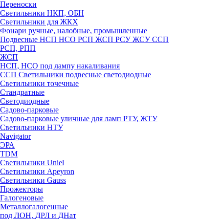
Переноски
Светильники НКП, ОБН
Светильники для ЖКХ
Фонари ручные, налобные, промышленные
Подвесные НСП НСО РСП ЖСП РСУ ЖСУ ССП
РСП, РПП
ЖСП
НСП, НСО под лампу накаливания
ССП Светильники подвесные светодиодные
Светильники точечные
Стандратные
Светодиодные
Садово-парковые
Садово-парковые уличные для ламп РТУ, ЖТУ
Светильники НТУ
Navigator
ЭРА
TDM
Светильники Uniel
Светильники Apeyron
Светильники Gauss
Прожекторы
Галогеновые
Металлогалогенные
под ЛОН, ДРЛ и ДНат