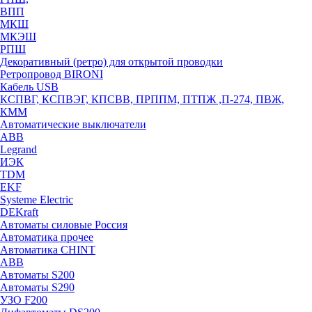
ВПП
МКШ
МКЭШ
РПШ
Декоративный (ретро) для открытой проводки
Ретропровод BIRONI
Кабель USB
КСПВГ, КСПВЭГ, КПСВВ, ПРППМ, ПТПЖ ,П-274, ПВЖ,
КММ
Автоматические выключатели
ABB
Legrand
ИЭК
TDM
EKF
Systeme Electric
DEKraft
Автоматы силовые Россия
Автоматика прочее
Автоматика CHINT
ABB
Автоматы S200
Автоматы S290
УЗО F200