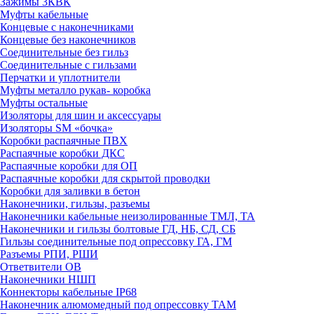
Зажимы 3КВК
Муфты кабельные
Концевые с наконечниками
Концевые без наконечников
Соединительные без гильз
Соединительные с гильзами
Перчатки и уплотнители
Муфты металло рукав- коробка
Муфты остальные
Изоляторы для шин и аксессуары
Изоляторы SM «бочка»
Коробки распаячные ПВХ
Распаячные коробки ДКС
Распаячные коробки для ОП
Распаячные коробки для скрытой проводки
Коробки для заливки в бетон
Наконечники, гильзы, разъемы
Наконечники кабельные неизолированные ТМЛ, ТА
Наконечники и гильзы болтовые ГД, НБ, СД, СБ
Гильзы соединительные под опрессовку ГА, ГМ
Разъемы РПИ, РШИ
Ответвители ОВ
Наконечники НШП
Коннекторы кабельные IP68
Наконечник алюмомедный под опрессовку ТАМ