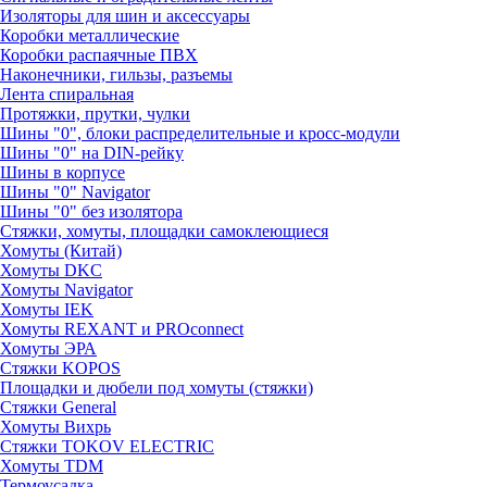
Изоляторы для шин и аксессуары
Коробки металлические
Коробки распаячные ПВХ
Наконечники, гильзы, разъемы
Лента спиральная
Протяжки, прутки, чулки
Шины "0", блоки распределительные и кросс-модули
Шины "0" на DIN-рейку
Шины в корпусе
Шины "0" Navigator
Шины "0" без изолятора
Стяжки, хомуты, площадки самоклеющиеся
Хомуты (Китай)
Хомуты DKC
Хомуты Navigator
Хомуты IEK
Хомуты REXANT и PROconnect
Хомуты ЭРА
Стяжки KOPOS
Площадки и дюбели под хомуты (стяжки)
Стяжки General
Хомуты Вихрь
Стяжки TOKOV ELECTRIC
Хомуты TDM
Термоусадка