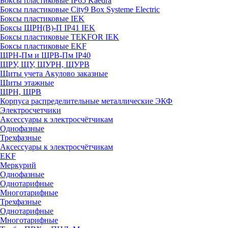
Боксы пластиковые IP65 Kaedra
Боксы пластиковые City9 Box Systeme Electric
Боксы пластиковые IEK
Боксы ЩРН(В)-П IP41 IEK
Боксы пластиковые TEKFOR IEK
Боксы пластиковые EKF
ЩРН-Пм и ЩРВ-Пм IP40
ЩРУ, ЩУ, ЩУРН, ЩУРВ
Щиты учета Акулово заказные
Щиты этажные
ЩРН, ЩРВ
Корпуса распределительные металлические ЭКФ
Электросчетчики
Аксессуары к электросчётчикам
Однофазные
Трехфазные
Аксессуары к электросчётчикам
EKF
Меркурий
Однофазные
Однотарифные
Многотарифные
Трехфазные
Однотарифные
Многотарифные