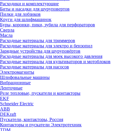
Расходики и комплектующие
Биты и насадки для шуруповертов
Пилки для лобзиков
Круги для шлифмашинок
Буры, коронки, пики, зубила для перфораторов
Сверла
Масла
Расходные материалы для триммеров
Расходные материалы для электро и бензопил
Зарядные устройства для шуруповёртов
Расходные материалы для моек высокого давления
Расходные материалы для культиваторов и мотоблоков
Расходные материалы для насосов
Электромагниты
Шлифовальные машины
Вибрационные
Ленточные
Реле тепловые, пускатели и контакторы
EKF
Schneider Electric
ABB
DEKraft
Пускатели, контакторы, Россия
Контакторы и пускатели Электротехник
TDM