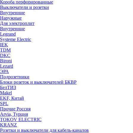
Короба перфорированные
Выключатели и розетки
Внутренние
Наружные
Для электроплит
Внутренние
Legrand
Systeme Electric
IEK
TDM
DKC
Bironi
Lezard
ЭРА
Подрозетники
Блоки розеток и выключателей БКВР
БелТИЗ
Makel
EKF, Китай
SPL
Прочие Россия
Arvia, Турция
TOKOV ELECTRIC
KRANZ
Розетки и выключатели для кабель-каналов