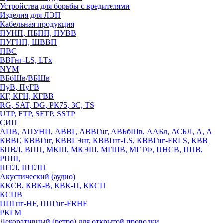
Устройства для борьбы с вредителями
Изделия для ЛЭП
Кабельная продукция
ПУНП, ПБПП, ПУВВ
ПУГНП, ШВВП
ПВС
ВВГнг-LS, LTx
NYM
ВБбШв/ВБШв
ПуВ, ПуГВ
КГ, КГН, КГВВ
RG, SAT, DG, РК75, 3С, TS
UTP, FTP, SFTP, SSTP
СИП
АПВ, АПУНП, АВВГ, АВВГнг, АВБбШв, ААБл, АСБЛ, А, А
КВВГ, КВВГнг, КВВГЭнг, КВВГнг-LS, КВВГнг-FRLS, КВВ
БПВЛ, ВПП, МКШ, МКЭШ, МГШВ, МГТФ, ПНСВ, ППВ,
РПШ,
ШТЛ, ШТЛП
Акустический (аудио)
ККСВ, КВК-В, КВК-П, ККСП
КСПВ
ППГнг-HF, ППГнг-FRHF
РКГМ
Декоративный (ретро) для открытой проводки