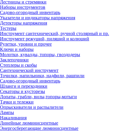
Лестницы и стремянки
Наборы инструментов
Садово-огородный инвентарь
Указатели и индикаторы напряжения
Детекторы напряжения
Тестеры
Инструмент сантехнический, ручной столярный и пр.
Инструмент режущий, пилящий и колющий
Рулетки, уровни и прочее
Ключи и наборы
Молотки, кувалды, топоры, гвоздодеры
Заклепочники
Степлеры и скобы
Сантехнический инструмент
Точилки, напильники, надфили, рашпили
Садово-огородный инвентарь
Шланги и переходники
Секаторы и кусторезы
Лопаты, грабли, вилы,топоры,мотыги
Тачки и тележки
Опрыскиватели и распылители
Лампы
Накаливания
Линейные люминисцентные
Энергосберегающие люминисцентные