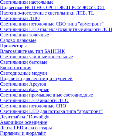
Светильники настольные
Подвесные НСП НСО РСП ЖСП РСУ ЖСУ ССП
Настенно-потолочные светильники ЛПБ, TL
Светильники ЛПО
Светильники потолочные ЛВО типа "армстронг"
Светильники LED пылевлагозащитные аналоги ЛСП
Светильники точечные
Садово-парковые
Прожекторы
Влагозащитные, тип БАННИК
Светильники уличные консольные
Светильники бытовые
Блоки питания
Светодиодные модули
Подсветка для лестниц и ступеней
Светильники Apeyron
Светильники фасадные
Светильники промышленные светодиодные
Светильники LED аналоги ЛПО
Светильники потолочные ЛПО
Светильники LED для потолка типа "армстронг"
Даунтлайты / Downlight
Аварийное освещение
Лента LED и аксессуары
Гирлянды и дюралайт