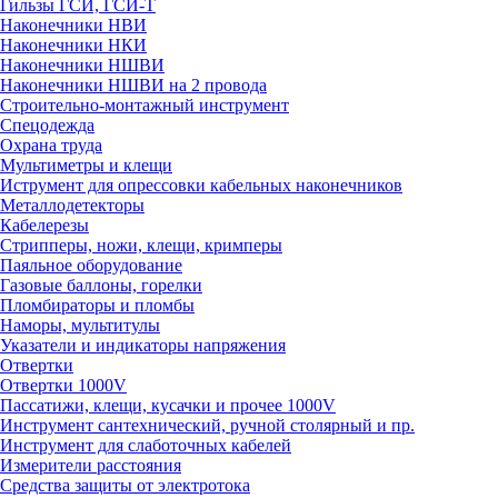
Гильзы ГСИ, ГСИ-Т
Наконечники НВИ
Наконечники НКИ
Наконечники НШВИ
Наконечники НШВИ на 2 провода
Строительно-монтажный инструмент
Спецодежда
Охрана труда
Мультиметры и клещи
Иструмент для опрессовки кабельных наконечников
Металлодетекторы
Кабелерезы
Стрипперы, ножи, клещи, кримперы
Паяльное оборудование
Газовые баллоны, горелки
Пломбираторы и пломбы
Наморы, мультитулы
Указатели и индикаторы напряжения
Отвертки
Отвертки 1000V
Пассатижи, клещи, кусачки и прочее 1000V
Инструмент сантехнический, ручной столярный и пр.
Инструмент для слаботочных кабелей
Измерители расстояния
Средства защиты от электротока