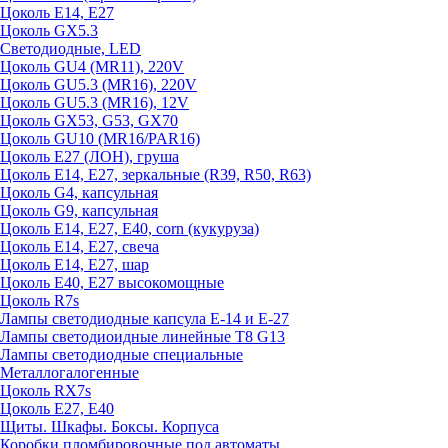
Цоколь E14, E27
Цоколь GX5.3
Светодиодные, LED
Цоколь GU4 (MR11), 220V
Цоколь GU5.3 (MR16), 220V
Цоколь GU5.3 (MR16), 12V
Цоколь GX53, G53, GX70
Цоколь GU10 (MR16/PAR16)
Цоколь Е27 (ЛОН), груша
Цоколь Е14, Е27, зеркальные (R39, R50, R63)
Цоколь G4, капсульная
Цоколь G9, капсульная
Цоколь Е14, Е27, Е40, corn (кукуруза)
Цоколь Е14, Е27, свеча
Цоколь Е14, Е27, шар
Цоколь Е40, Е27 высокомощные
Цоколь R7s
Лампы светодиодные капсула Е-14 и Е-27
Лампы светодиоидные линейные T8 G13
Лампы светодиодные специальные
Металлогалогенные
Цоколь RX7s
Цоколь Е27, E40
Щиты. Шкафы. Боксы. Корпуса
Коробки пломбировочные под автоматы