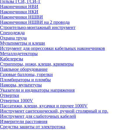
Гильзы ГСИ, ГСИ-Т
Наконечники НВИ
Наконечники НКИ
Наконечники НШВИ
Наконечники НШВИ на 2 провода
Строительно-монтажный инструмент
Спецодежда
Охрана труда
Мультиметры и клещи
Иструмент для опрессовки кабельных наконечников
Металлодетекторы
Кабелерезы
Стрипперы, ножи, клещи, кримперы
Паяльное оборудование
Газовые баллоны, горелки
Пломбираторы и пломбы
Наморы, мультитулы
Указатели и индикаторы напряжения
Отвертки
Отвертки 1000V
Пассатижи, клещи, кусачки и прочее 1000V
Инструмент сантехнический, ручной столярный и пр.
Инструмент для слаботочных кабелей
Измерители расстояния
Средства защиты от электротока