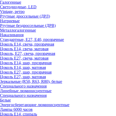
Галогенные
Светодиодные, LED
Vintage, ретро
Ртутные дроссельные (ДРЛ)
Натриевые
Ртутные бездроссельные (ДРВ)
Металлогалогенные
Накаливания
Стандартные, Е27, Е40, прозрачные
Цоколь Е14, свеча, прозрачная
Цоколь Е14, свеча, матовая
Цоколь, Е27, свеча, прозрачная
Цоколь Е27, свеча, матовая
Цоколь Е14, шар, прозрачная
Цоколь Е14, шар, матовая
Цоколь Е27, шар, прозрачная
Цоколь Е27, шар, матовая
Зеркальные (R50, R63, R80), белые
Специального назначения
Линейные люминисцентные
Специального назначения
Белые
Энергосберегающие люминисцентные
Лампы 6000 часов
Цоколь Е14, спираль