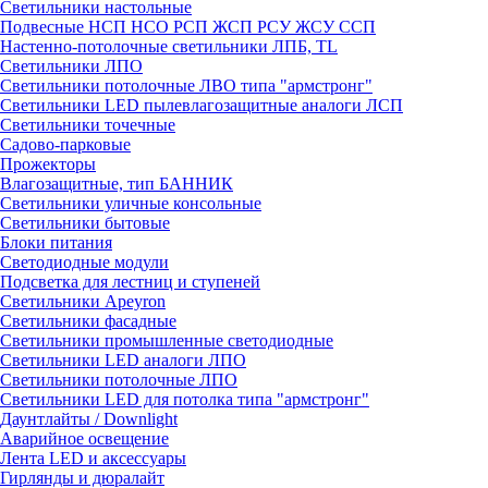
Светильники настольные
Подвесные НСП НСО РСП ЖСП РСУ ЖСУ ССП
Настенно-потолочные светильники ЛПБ, TL
Светильники ЛПО
Светильники потолочные ЛВО типа "армстронг"
Светильники LED пылевлагозащитные аналоги ЛСП
Светильники точечные
Садово-парковые
Прожекторы
Влагозащитные, тип БАННИК
Светильники уличные консольные
Светильники бытовые
Блоки питания
Светодиодные модули
Подсветка для лестниц и ступеней
Светильники Apeyron
Светильники фасадные
Светильники промышленные светодиодные
Светильники LED аналоги ЛПО
Светильники потолочные ЛПО
Светильники LED для потолка типа "армстронг"
Даунтлайты / Downlight
Аварийное освещение
Лента LED и аксессуары
Гирлянды и дюралайт