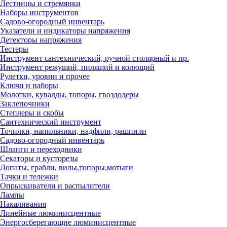
Лестницы и стремянки
Наборы инструментов
Садово-огородный инвентарь
Указатели и индикаторы напряжения
Детекторы напряжения
Тестеры
Инструмент сантехнический, ручной столярный и пр.
Инструмент режущий, пилящий и колющий
Рулетки, уровни и прочее
Ключи и наборы
Молотки, кувалды, топоры, гвоздодеры
Заклепочники
Степлеры и скобы
Сантехнический инструмент
Точилки, напильники, надфили, рашпили
Садово-огородный инвентарь
Шланги и переходники
Секаторы и кусторезы
Лопаты, грабли, вилы,топоры,мотыги
Тачки и тележки
Опрыскиватели и распылители
Лампы
Накаливания
Линейные люминисцентные
Энергосберегающие люминисцентные