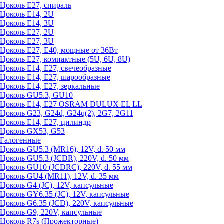
Цоколь Е27, спираль
Цоколь Е14, 2U
Цоколь Е14, 3U
Цоколь Е27, 2U
Цоколь Е27, 3U
Цоколь Е27, Е40, мощные от 36Вт
Цоколь Е27, компактные (5U, 6U, 8U)
Цоколь Е14, Е27, свечеобразные
Цоколь Е14, Е27, шарообразные
Цоколь Е14, Е27, зеркальные
Цоколь GU5.3, GU10
Цоколь Е14, Е27 OSRAM DULUX EL LL
Цоколь G23, G24d, G24q(2), 2G7, 2G11
Цоколь Е14, Е27, цилиндр
Цоколь GX53, G53
Галогенные
Цоколь GU5.3 (MR16), 12V, d. 50 мм
Цоколь GU5.3 (JCDR), 220V, d. 50 мм
Цоколь GU10 (JCDRC), 220V, d. 55 мм
Цоколь GU4 (MR11), 12V, d. 35 мм
Цоколь G4 (JC), 12V, капсульные
Цоколь GY6.35 (JC), 12V, капсульные
Цоколь G6.35 (JCD), 220V, капсульные
Цоколь G9, 220V, капсульные
Цоколь R7s (Прожекторные)