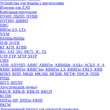
Устройства для борьбы с вредителями
Изделия для ЛЭП
Кабельная продукция
ПУНП, ПБПП, ПУВВ
ПУГНП, ШВВП
ПВС
ВВГнг-LS, LTx
NYM
ВБбШв/ВБШв
ПуВ, ПуГВ
КГ, КГН, КГВВ
RG, SAT, DG, РК75, 3С, TS
UTP, FTP, SFTP, SSTP
СИП
АПВ, АПУНП, АВВГ, АВВГнг, АВБбШв, ААБл, АСБЛ, А, А
КВВГ, КВВГнг, КВВГЭнг, КВВГнг-LS, КВВГнг-FRLS, КВВ
БПВЛ, ВПП, МКШ, МКЭШ, МГШВ, МГТФ, ПНСВ, ППВ,
РПШ,
ШТЛ, ШТЛП
Акустический (аудио)
ККСВ, КВК-В, КВК-П, ККСП
КСПВ
ППГнг-HF, ППГнг-FRHF
РКГМ
Декоративный (ретро) для открытой проводки