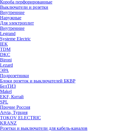
Короба перфорированные
Выключатели и розетки
Внутренние
Наружные
Для электроплит
Внутренние
Legrand
Systeme Electric
IEK
TDM
DKC
Bironi
Lezard
ЭРА
Подрозетники
Блоки розеток и выключателей БКВР
БелТИЗ
Makel
EKF, Китай
SPL
Прочие Россия
Arvia, Турция
TOKOV ELECTRIC
KRANZ
Розетки и выключатели для кабель-каналов