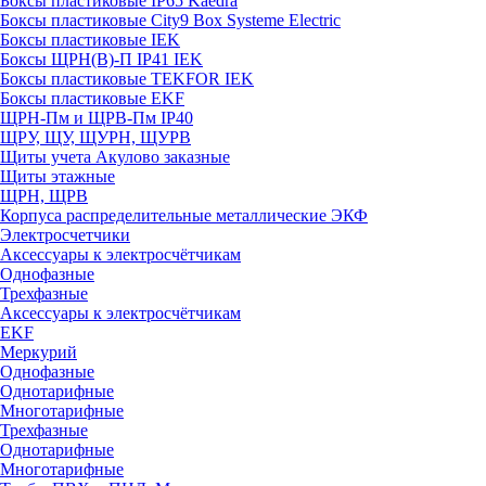
Боксы пластиковые IP65 Kaedra
Боксы пластиковые City9 Box Systeme Electric
Боксы пластиковые IEK
Боксы ЩРН(В)-П IP41 IEK
Боксы пластиковые TEKFOR IEK
Боксы пластиковые EKF
ЩРН-Пм и ЩРВ-Пм IP40
ЩРУ, ЩУ, ЩУРН, ЩУРВ
Щиты учета Акулово заказные
Щиты этажные
ЩРН, ЩРВ
Корпуса распределительные металлические ЭКФ
Электросчетчики
Аксессуары к электросчётчикам
Однофазные
Трехфазные
Аксессуары к электросчётчикам
EKF
Меркурий
Однофазные
Однотарифные
Многотарифные
Трехфазные
Однотарифные
Многотарифные