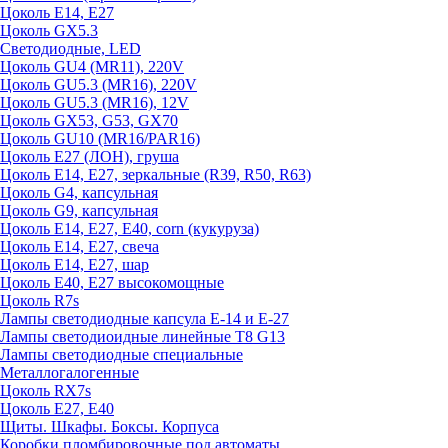
Цоколь E14, E27
Цоколь GX5.3
Светодиодные, LED
Цоколь GU4 (MR11), 220V
Цоколь GU5.3 (MR16), 220V
Цоколь GU5.3 (MR16), 12V
Цоколь GX53, G53, GX70
Цоколь GU10 (MR16/PAR16)
Цоколь Е27 (ЛОН), груша
Цоколь Е14, Е27, зеркальные (R39, R50, R63)
Цоколь G4, капсульная
Цоколь G9, капсульная
Цоколь Е14, Е27, Е40, corn (кукуруза)
Цоколь Е14, Е27, свеча
Цоколь Е14, Е27, шар
Цоколь Е40, Е27 высокомощные
Цоколь R7s
Лампы светодиодные капсула Е-14 и Е-27
Лампы светодиоидные линейные T8 G13
Лампы светодиодные специальные
Металлогалогенные
Цоколь RX7s
Цоколь Е27, E40
Щиты. Шкафы. Боксы. Корпуса
Коробки пломбировочные под автоматы