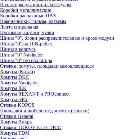
Изоляторы для шин и аксессуары
Коробки металлические
Коробки распаячные ПВХ
Наконечники, гильзы, разъемы
Лента спиральная
Протяжки, прутки, чулки
Шины "0", блоки распределительные и кросс-модули
Шины "0" на DIN-рейку
Шины в корпусе
Шины "0" Navigator
Шины "0" без изолятора
Стяжки, хомуты, площадки самоклеющиеся
Хомуты (Китай)
Хомуты DKC
Хомуты Navigator
Хомуты IEK
Хомуты REXANT и PROconnect
Хомуты ЭРА
Стяжки KOPOS
Площадки и дюбели под хомуты (стяжки)
Стяжки General
Хомуты Вихрь
Стяжки TOKOV ELECTRIC
Хомуты TDM
Термоусадка