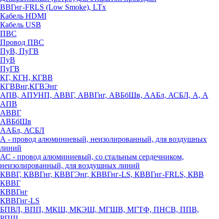
ВВГнг-FRLS (Low Smoke), LTx
Кабель HDMI
Кабель USB
ПВС
Провод ПВС
ПуВ, ПуГВ
ПуВ
ПуГВ
КГ, КГН, КГВВ
КГВВнг,КГВЭнг
АПВ, АПУНП, АВВГ, АВВГнг, АВБбШв, ААБл, АСБЛ, А, А
АПВ
АВВГ
АВБбШв
ААБл, АСБЛ
А - провод алюминиевый, неизолированный, для воздушных
линий
АС - провод алюминиевый, со стальным сердечником,
неизолированный, для воздушных линий
КВВГ, КВВГнг, КВВГЭнг, КВВГнг-LS, КВВГнг-FRLS, КВВ
КВВГ
КВВГнг
КВВГнг-LS
БПВЛ, ВПП, МКШ, МКЭШ, МГШВ, МГТФ, ПНСВ, ППВ,
РПШ,