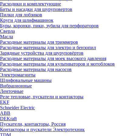
Расходики и комплектующие
Биты и насадки для шуруповертов
Пилки для лобзиков
Круги для шлифмашинок
Буры, коронки, пики, зубила для перфораторов
Сверла
Масла
Расходные материалы для триммеров
Расходные материалы для электро и бензопил
Зарядные устройства для шуруповёртов
Расходные материалы для моек высокого давления
Расходные материалы для культиваторов и мотоблоков
Расходные материалы для насосов
Электромагниты
Шлифовальные машины
Вибрационные
Ленточные
Реле тепловые, пускатели и контакторы
EKF
Schneider Electric
ABB
DEKraft
Пускатели, контакторы, Россия
Контакторы и пускатели Электротехник
TDM