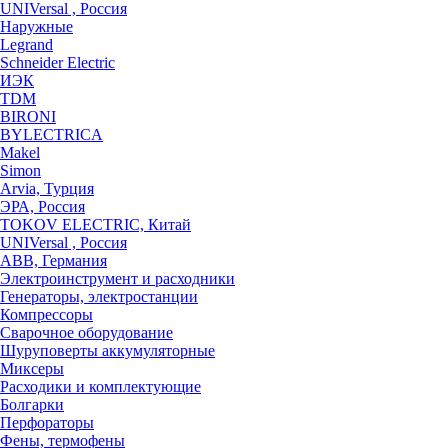
UNIVersal , Россия
Наружные
Legrand
Schneider Electric
ИЭК
TDM
BIRONI
BYLECTRICA
Makel
Simon
Arvia, Турция
ЭРА, Россия
TOKOV ELECTRIC, Китай
UNIVersal , Россия
ABB, Германия
Электроинструмент и расходники
Генераторы, электростанции
Компрессоры
Сварочное оборудование
Шуруповерты аккумуляторные
Миксеры
Расходики и комплектующие
Болгарки
Перфораторы
Фены, термофены