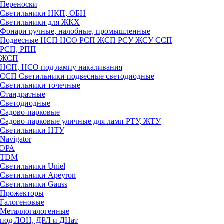
Переноски
Светильники НКП, ОБН
Светильники для ЖКХ
Фонари ручные, налобные, промышленные
Подвесные НСП НСО РСП ЖСП РСУ ЖСУ ССП
РСП, РПП
ЖСП
НСП, НСО под лампу накаливания
ССП Светильники подвесные светодиодные
Светильники точечные
Стандратные
Светодиодные
Садово-парковые
Садово-парковые уличные для ламп РТУ, ЖТУ
Светильники НТУ
Navigator
ЭРА
TDM
Светильники Uniel
Светильники Apeyron
Светильники Gauss
Прожекторы
Галогеновые
Металлогалогенные
под ЛОН, ДРЛ и ДНат