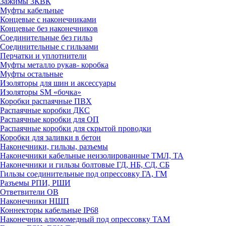
Зажимы 3КВК
Муфты кабельные
Концевые с наконечниками
Концевые без наконечников
Соединительные без гильз
Соединительные с гильзами
Перчатки и уплотнители
Муфты металло рукав- коробка
Муфты остальные
Изоляторы для шин и аксессуары
Изоляторы SM «бочка»
Коробки распаячные ПВХ
Распаячные коробки ДКС
Распаячные коробки для ОП
Распаячные коробки для скрытой проводки
Коробки для заливки в бетон
Наконечники, гильзы, разъемы
Наконечники кабельные неизолированные ТМЛ, ТА
Наконечники и гильзы болтовые ГД, НБ, СД, СБ
Гильзы соединительные под опрессовку ГА, ГМ
Разъемы РПИ, РШИ
Ответвители ОВ
Наконечники НШП
Коннекторы кабельные IP68
Наконечник алюмомедный под опрессовку ТАМ