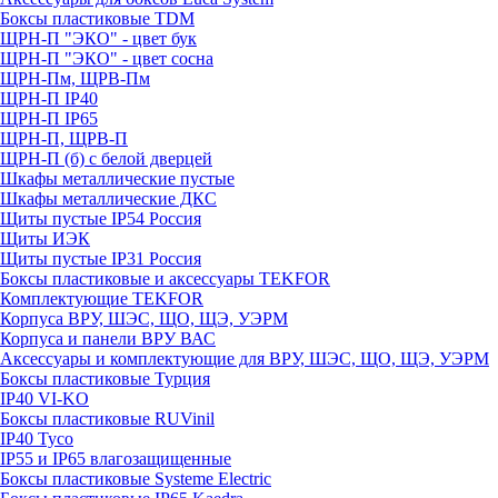
Боксы пластиковые TDM
ЩРН-П "ЭКО" - цвет бук
ЩРН-П "ЭКО" - цвет сосна
ЩРН-Пм, ЩРВ-Пм
ЩРН-П IP40
ЩРН-П IP65
ЩРН-П, ЩРВ-П
ЩРН-П (б) с белой дверцей
Шкафы металлические пустые
Шкафы металлические ДКС
Щиты пустые IP54 Россия
Щиты ИЭК
Щиты пустые IP31 Россия
Боксы пластиковые и аксессуары TEKFOR
Комплектующие TEKFOR
Корпуса ВРУ, ШЭС, ЩО, ЩЭ, УЭРМ
Корпуса и панели ВРУ ВАС
Аксессуары и комплектующие для ВРУ, ШЭС, ЩО, ЩЭ, УЭРМ
Боксы пластиковые Турция
IP40 VI-KO
Боксы пластиковые RUVinil
IP40 Тусо
IP55 и IP65 влагозащищенные
Боксы пластиковые Systeme Electric