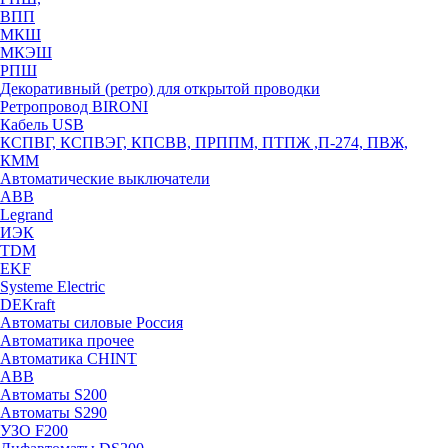
ВПП
МКШ
МКЭШ
РПШ
Декоративный (ретро) для открытой проводки
Ретропровод BIRONI
Кабель USB
КСПВГ, КСПВЭГ, КПСВВ, ПРППМ, ПТПЖ ,П-274, ПВЖ,
КММ
Автоматические выключатели
ABB
Legrand
ИЭК
TDM
EKF
Systeme Electric
DEKraft
Автоматы силовые Россия
Автоматика прочее
Автоматика CHINT
ABB
Автоматы S200
Автоматы S290
УЗО F200