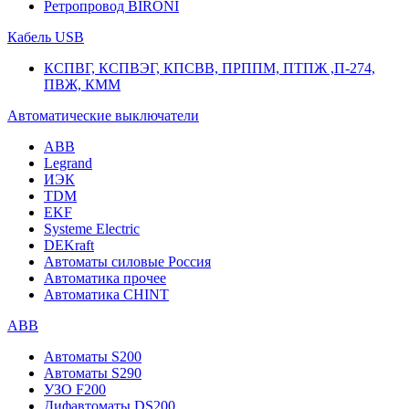
Ретропровод BIRONI
Кабель USB
КСПВГ, КСПВЭГ, КПСВВ, ПРППМ, ПТПЖ ,П-274,
ПВЖ, КММ
Автоматические выключатели
ABB
Legrand
ИЭК
TDM
EKF
Systeme Electric
DEKraft
Автоматы силовые Россия
Автоматика прочее
Автоматика CHINT
ABB
Автоматы S200
Автоматы S290
УЗО F200
Дифавтоматы DS200