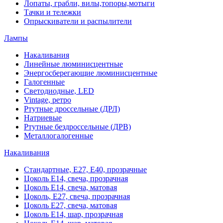
Лопаты, грабли, вилы,топоры,мотыги
Тачки и тележки
Опрыскиватели и распылители
Лампы
Накаливания
Линейные люминисцентные
Энергосберегающие люминисцентные
Галогенные
Светодиодные, LED
Vintage, ретро
Ртутные дроссельные (ДРЛ)
Натриевые
Ртутные бездроссельные (ДРВ)
Металлогалогенные
Накаливания
Стандартные, Е27, Е40, прозрачные
Цоколь Е14, свеча, прозрачная
Цоколь Е14, свеча, матовая
Цоколь, Е27, свеча, прозрачная
Цоколь Е27, свеча, матовая
Цоколь Е14, шар, прозрачная