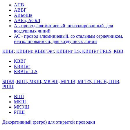
АПВ
АВВГ
АВБбШв
ААБл, АСБЛ
А - провод алюминиевый, неизолированный, для
воздушных линий
АС - провод алюминиевый, со стальным сердечником,
неизолированный, для воздушных линий
КВВГ, КВВГнг, КВВГЭнг, КВВГнг-LS, КВВГнг-FRLS, КВВ
КВВГ
КВВГнг
КВВГнг-LS
БПВЛ, ВПП, МКШ, МКЭШ, МГШВ, МГТФ, ПНСВ, ППВ,
РПШ,
ВПП
МКШ
МКЭШ
РПШ
Декоративный (ретро) для открытой проводки