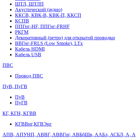
ШТЛ, ШТЛП
Акустический (аудио)
ККСВ, КВК-В, КВК-П, ККСП
КСПВ
ППГнг-HF, ППГнг-FRHF
РКГМ
Декоративный (ретро) для открытой проводки
ВВГнг-FRLS (Low Smoke), LTx
Кабель HDMI
Кабель USB
ПВС
Провод ПВС
ПуВ, ПуГВ
ПуВ
ПуГВ
КГ, КГН, КГВВ
КГВВнг,КГВЭнг
АПВ, АПУНП, АВВГ, АВВГнг, АВБбШв, ААБл, АСБЛ, А, А