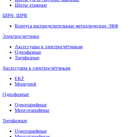
Щиты этажные
ЩРН, ЩРВ
Корпуса распределительные металлические ЭКФ
Электросчетчики
Аксессуары к электросчётчикам
Однофазные
Трехфазные
Аксессуары к электросчётчикам
EKF
Меркурий
Однофазные
Однотарифные
Многотарифные
Трехфазные
Однотарифные
Многотарифные