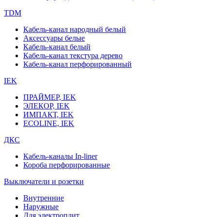
TDM
Кабель-канал народный белый
Аксессуары белые
Кабель-канал белый
Кабель-канал текстура дерево
Кабель-канал перфорированный
IEK
ПРАЙМЕР, IEK
ЭЛЕКОР, IEK
ИМПАКТ, IEK
ECOLINE, IEK
ДКС
Кабель-каналы In-liner
Короба перфорированные
Выключатели и розетки
Внутренние
Наружные
Для электроплит