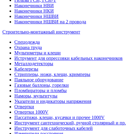
Гильзы ГСИ, ГСИ-Т
Наконечники НВИ
Наконечники НКИ
Наконечники НШВИ
Наконечники НШВИ на 2 провода
Строительно-монтажный инструмент
Спецодежда
Охрана труда
Мультиметры и клещи
Иструмент для опрессовки кабельных наконечников
Металлодетекторы
Кабелерезы
Стрипперы, ножи, клещи, кримперы
Паяльное оборудование
Газовые баллоны, горелки
Пломбираторы и пломбы
Наморы, мультитулы
Указатели и индикаторы напряжения
Отвертки
Отвертки 1000V
Пассатижи, клещи, кусачки и прочее 1000V
Инструмент сантехнический, ручной столярный и пр.
Инструмент для слаботочных кабелей
Измерители расстояния