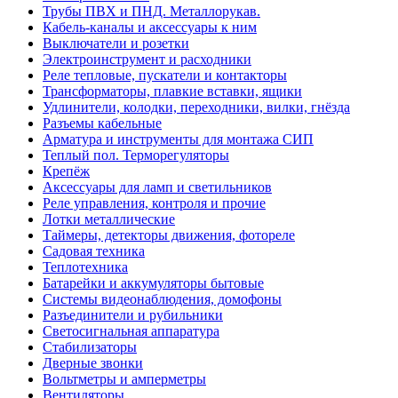
Трубы ПВХ и ПНД. Металлорукав.
Кабель-каналы и аксессуары к ним
Выключатели и розетки
Электроинструмент и расходники
Реле тепловые, пускатели и контакторы
Трансформаторы, плавкие вставки, ящики
Удлинители, колодки, переходники, вилки, гнёзда
Разъемы кабельные
Арматура и инструменты для монтажа СИП
Теплый пол. Терморегуляторы
Крепёж
Аксессуары для ламп и светильников
Реле управления, контроля и прочие
Лотки металлические
Таймеры, детекторы движения, фотореле
Садовая техника
Теплотехника
Батарейки и аккумуляторы бытовые
Системы видеонаблюдения, домофоны
Разъединители и рубильники
Светосигнальная аппаратура
Стабилизаторы
Дверные звонки
Вольтметры и амперметры
Вентиляторы