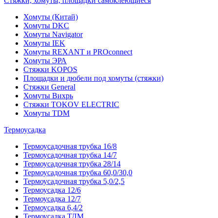
Стяжки, хомуты, площадки самоклеющиеся
Хомуты (Китай)
Хомуты DKC
Хомуты Navigator
Хомуты IEK
Хомуты REXANT и PROconnect
Хомуты ЭРА
Стяжки KOPOS
Площадки и дюбели под хомуты (стяжки)
Стяжки General
Хомуты Вихрь
Стяжки TOKOV ELECTRIC
Хомуты TDM
Термоусадка
Термоусадочная трубка 16/8
Термоусадочная трубка 14/7
Термоусадочная трубка 28/14
Термоусадочная трубка 60,0/30,0
Термоусадочная трубка 5,0/2,5
Термоусадка 12/6
Термоусадка 12/7
Термоусадка 6,4/2
Термоусадка ТДМ