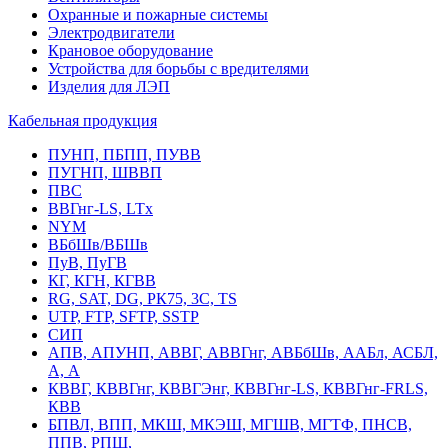
Охранные и пожарные системы
Электродвигатели
Крановое оборудование
Устройства для борьбы с вредителями
Изделия для ЛЭП
Кабельная продукция
ПУНП, ПБПП, ПУВВ
ПУГНП, ШВВП
ПВС
ВВГнг-LS, LTx
NYM
ВБбШв/ВБШв
ПуВ, ПуГВ
КГ, КГН, КГВВ
RG, SAT, DG, РК75, 3С, TS
UTP, FTP, SFTP, SSTP
СИП
АПВ, АПУНП, АВВГ, АВВГнг, АВБбШв, ААБл, АСБЛ,
А, А
КВВГ, КВВГнг, КВВГЭнг, КВВГнг-LS, КВВГнг-FRLS,
КВВ
БПВЛ, ВПП, МКШ, МКЭШ, МГШВ, МГТФ, ПНСВ,
ППВ, РПШ,