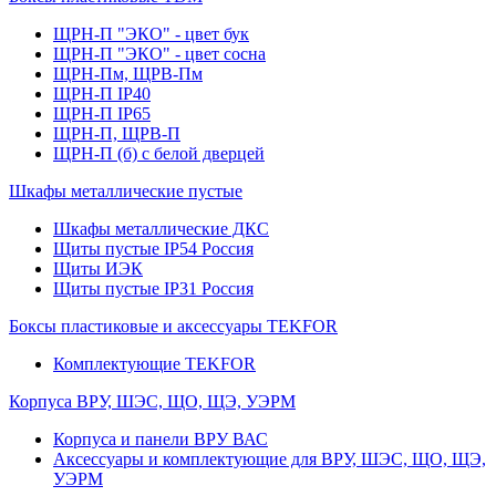
ЩРН-П "ЭКО" - цвет бук
ЩРН-П "ЭКО" - цвет сосна
ЩРН-Пм, ЩРВ-Пм
ЩРН-П IP40
ЩРН-П IP65
ЩРН-П, ЩРВ-П
ЩРН-П (б) с белой дверцей
Шкафы металлические пустые
Шкафы металлические ДКС
Щиты пустые IP54 Россия
Щиты ИЭК
Щиты пустые IP31 Россия
Боксы пластиковые и аксессуары TEKFOR
Комплектующие TEKFOR
Корпуса ВРУ, ШЭС, ЩО, ЩЭ, УЭРМ
Корпуса и панели ВРУ ВАС
Аксессуары и комплектующие для ВРУ, ШЭС, ЩО, ЩЭ,
УЭРМ