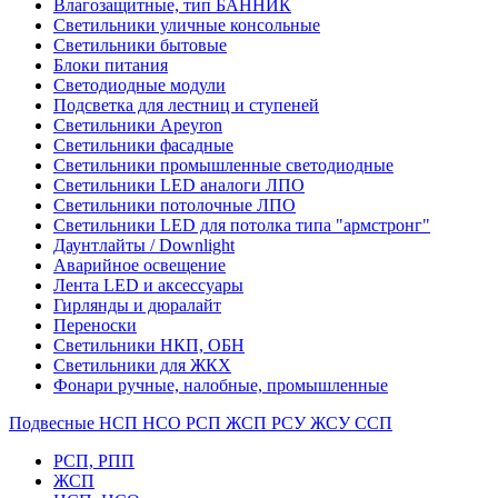
Влагозащитные, тип БАННИК
Светильники уличные консольные
Светильники бытовые
Блоки питания
Светодиодные модули
Подсветка для лестниц и ступеней
Светильники Apeyron
Светильники фасадные
Светильники промышленные светодиодные
Светильники LED аналоги ЛПО
Светильники потолочные ЛПО
Светильники LED для потолка типа "армстронг"
Даунтлайты / Downlight
Аварийное освещение
Лента LED и аксессуары
Гирлянды и дюралайт
Переноски
Светильники НКП, ОБН
Светильники для ЖКХ
Фонари ручные, налобные, промышленные
Подвесные НСП НСО РСП ЖСП РСУ ЖСУ ССП
РСП, РПП
ЖСП