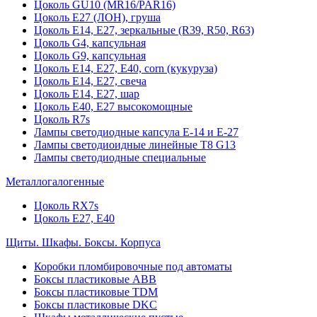
Цоколь GU10 (MR16/PAR16)
Цоколь Е27 (ЛОН), груша
Цоколь Е14, Е27, зеркальные (R39, R50, R63)
Цоколь G4, капсульная
Цоколь G9, капсульная
Цоколь Е14, Е27, Е40, corn (кукуруза)
Цоколь Е14, Е27, свеча
Цоколь Е14, Е27, шар
Цоколь Е40, Е27 высокомощные
Цоколь R7s
Лампы светодиодные капсула Е-14 и Е-27
Лампы светодиоидные линейные T8 G13
Лампы светодиодные специальные
Металлогалогенные
Цоколь RX7s
Цоколь Е27, E40
Щиты. Шкафы. Боксы. Корпуса
Коробки пломбировочные под автоматы
Боксы пластиковые ABB
Боксы пластиковые TDM
Боксы пластиковые DKC