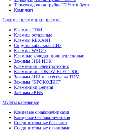
Термоусадочная трубка ТТУнг в бухте
Комплект
Зажимы, клеммники, клеммы
Клеммы TDM
Клеммы остальные
Клеммы REXANT
Скрутка кабельная СИЗ
Клеммы WAGO
Клемные колодки полиэтиленовые
Зажимы ЗНИ ИЭК
Клеммники Электротехник
Клеммники TOKOV ELECTRIC
Зажимы ЗНИ и аксессуары TDM
Зажимы "КРОКОДИЛ"
Клеммники General
Зажимы 3КВК
Муфты кабельные
Концевые с наконечниками
Концевые без наконечников
Соединительные без гильз
Соединительные с гильзами