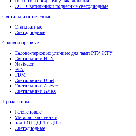
НСП, НСО под лампу накаливания
ССП Светильники подвесные светодиодные
Светильники точечные
Стандратные
Светодиодные
Садово-парковые
Садово-парковые уличные для ламп РТУ, ЖТУ
Светильники НТУ
Navigator
ЭРА
TDM
Светильники Uniel
Светильники Apeyron
Светильники Gauss
Прожекторы
Галогеновые
Металлогалогенные
под ЛОН, ДРЛ и ДНат
Светодиодные