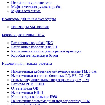
Перчатки и уплотнители
Муфты металло рукав- коробка
Муфты остальные
Изоляторы для шин и аксессуары
Изоляторы SM «бочка»
Коробки распаячные ПВХ
Распаячные коробки ДКС
Распаячные коробки для ОП
Распаячные коробки для скрытой проводки
Коробки для заливки в бетон
Наконечники, гильзы, разъемы
Наконечники кабельные неизолированные ТМЛ, ТА
Наконечники и гильзы болтовые ГД, НБ, СД, СБ
Гильзы соединительные под опрессовку ГА, ГМ
Разъемы РПИ, РШИ
Ответвители ОВ
Наконечники НШП
Коннекторы кабельные IP68
Наконечник алюмомедный под опрессовку ТАМ