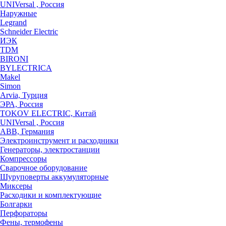
UNIVersal , Россия
Наружные
Legrand
Schneider Electric
ИЭК
TDM
BIRONI
BYLECTRICA
Makel
Simon
Arvia, Турция
ЭРА, Россия
TOKOV ELECTRIC, Китай
UNIVersal , Россия
ABB, Германия
Электроинструмент и расходники
Генераторы, электростанции
Компрессоры
Сварочное оборудование
Шуруповерты аккумуляторные
Миксеры
Расходики и комплектующие
Болгарки
Перфораторы
Фены, термофены