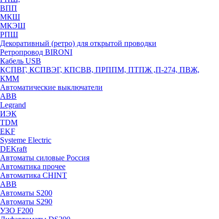
ВПП
МКШ
МКЭШ
РПШ
Декоративный (ретро) для открытой проводки
Ретропровод BIRONI
Кабель USB
КСПВГ, КСПВЭГ, КПСВВ, ПРППМ, ПТПЖ ,П-274, ПВЖ,
КММ
Автоматические выключатели
ABB
Legrand
ИЭК
TDM
EKF
Systeme Electric
DEKraft
Автоматы силовые Россия
Автоматика прочее
Автоматика CHINT
ABB
Автоматы S200
Автоматы S290
УЗО F200