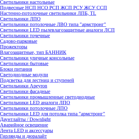
Светильники настольные
Подвесные НСП НСО РСП ЖСП РСУ ЖСУ ССП
Настенно-потолочные светильники ЛПБ, TL
Светильники ЛПО
Светильники потолочные ЛВО типа "армстронг"
Светильники LED пылевлагозащитные аналоги ЛСП
Светильники точечные
Садово-парковые
Прожекторы
Влагозащитные, тип БАННИК
Светильники уличные консольные
Светильники бытовые
Блоки питания
Светодиодные модули
Подсветка для лестниц и ступеней
Светильники Apeyron
Светильники фасадные
Светильники промышленные светодиодные
Светильники LED аналоги ЛПО
Светильники потолочные ЛПО
Светильники LED для потолка типа "армстронг"
Даунтлайты / Downlight
Аварийное освещение
Лента LED и аксессуары
Гирлянды и дюралайт