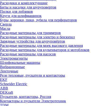
Расходики и комплектующие
Биты и насадки для шуруповертов
Пилки для лобзиков
Круги для шлифмашинок
Буры, коронки, пики, зубила для перфораторов
Сверла
Масла
Расходные материалы для триммеров
Расходные материалы для электро и бензопил
Зарядные устройства для шуруповёртов
Расходные материалы для моек высокого давления
Расходные материалы для культиваторов и мотоблоков
Расходные материалы для насосов
Электромагниты
Шлифовальные машины
Вибрационные
Ленточные
Реле тепловые, пускатели и контакторы
EKF
Schneider Electric
ABB
DEKraft
Пускатели, контакторы, Россия
Контакторы и пускатели Электротехник
TDM