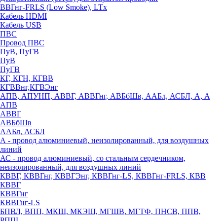
ВВГнг-FRLS (Low Smoke), LTx
Кабель HDMI
Кабель USB
ПВС
Провод ПВС
ПуВ, ПуГВ
ПуВ
ПуГВ
КГ, КГН, КГВВ
КГВВнг,КГВЭнг
АПВ, АПУНП, АВВГ, АВВГнг, АВБбШв, ААБл, АСБЛ, А, А
АПВ
АВВГ
АВБбШв
ААБл, АСБЛ
А - провод алюминиевый, неизолированный, для воздушных
линий
АС - провод алюминиевый, со стальным сердечником,
неизолированный, для воздушных линий
КВВГ, КВВГнг, КВВГЭнг, КВВГнг-LS, КВВГнг-FRLS, КВВ
КВВГ
КВВГнг
КВВГнг-LS
БПВЛ, ВПП, МКШ, МКЭШ, МГШВ, МГТФ, ПНСВ, ППВ,
РПШ,