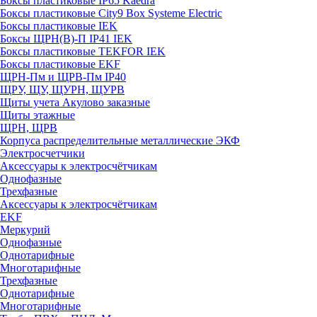
Боксы пластиковые IP65 Kaedra
Боксы пластиковые City9 Box Systeme Electric
Боксы пластиковые IEK
Боксы ЩРН(В)-П IP41 IEK
Боксы пластиковые TEKFOR IEK
Боксы пластиковые EKF
ЩРН-Пм и ЩРВ-Пм IP40
ЩРУ, ЩУ, ЩУРН, ЩУРВ
Щиты учета Акулово заказные
Щиты этажные
ЩРН, ЩРВ
Корпуса распределительные металлические ЭКФ
Электросчетчики
Аксессуары к электросчётчикам
Однофазные
Трехфазные
Аксессуары к электросчётчикам
EKF
Меркурий
Однофазные
Однотарифные
Многотарифные
Трехфазные
Однотарифные
Многотарифные