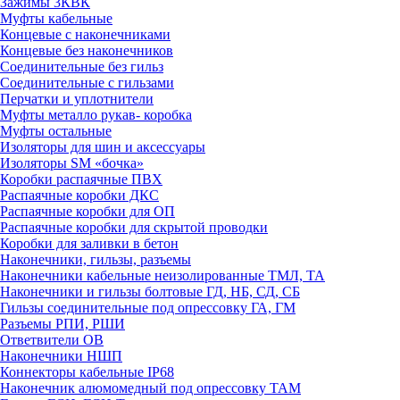
Зажимы 3КВК
Муфты кабельные
Концевые с наконечниками
Концевые без наконечников
Соединительные без гильз
Соединительные с гильзами
Перчатки и уплотнители
Муфты металло рукав- коробка
Муфты остальные
Изоляторы для шин и аксессуары
Изоляторы SM «бочка»
Коробки распаячные ПВХ
Распаячные коробки ДКС
Распаячные коробки для ОП
Распаячные коробки для скрытой проводки
Коробки для заливки в бетон
Наконечники, гильзы, разъемы
Наконечники кабельные неизолированные ТМЛ, ТА
Наконечники и гильзы болтовые ГД, НБ, СД, СБ
Гильзы соединительные под опрессовку ГА, ГМ
Разъемы РПИ, РШИ
Ответвители ОВ
Наконечники НШП
Коннекторы кабельные IP68
Наконечник алюмомедный под опрессовку ТАМ