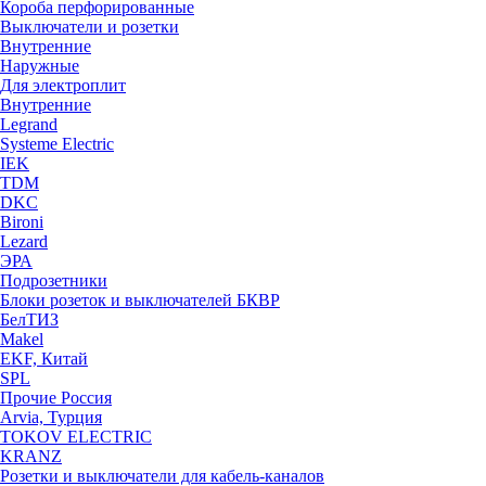
Короба перфорированные
Выключатели и розетки
Внутренние
Наружные
Для электроплит
Внутренние
Legrand
Systeme Electric
IEK
TDM
DKC
Bironi
Lezard
ЭРА
Подрозетники
Блоки розеток и выключателей БКВР
БелТИЗ
Makel
EKF, Китай
SPL
Прочие Россия
Arvia, Турция
TOKOV ELECTRIC
KRANZ
Розетки и выключатели для кабель-каналов