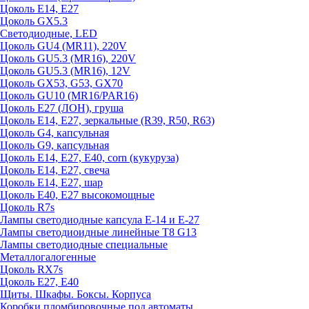
Цоколь E14, E27
Цоколь GX5.3
Светодиодные, LED
Цоколь GU4 (MR11), 220V
Цоколь GU5.3 (MR16), 220V
Цоколь GU5.3 (MR16), 12V
Цоколь GX53, G53, GX70
Цоколь GU10 (MR16/PAR16)
Цоколь Е27 (ЛОН), груша
Цоколь Е14, Е27, зеркальные (R39, R50, R63)
Цоколь G4, капсульная
Цоколь G9, капсульная
Цоколь Е14, Е27, Е40, corn (кукуруза)
Цоколь Е14, Е27, свеча
Цоколь Е14, Е27, шар
Цоколь Е40, Е27 высокомощные
Цоколь R7s
Лампы светодиодные капсула Е-14 и Е-27
Лампы светодиоидные линейные T8 G13
Лампы светодиодные специальные
Металлогалогенные
Цоколь RX7s
Цоколь Е27, E40
Щиты. Шкафы. Боксы. Корпуса
Коробки пломбировочные под автоматы