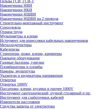
Гильзы ГСИ, ГСИ-Т
Наконечники НВИ
Наконечники НКИ
Наконечники НШВИ
Наконечники НШВИ на 2 провода
Строительно-монтажный инструмент
Спецодежда
Охрана труда
Мультиметры и клещи
Иструмент для опрессовки кабельных наконечников
Металлодетекторы
Кабелерезы
Стрипперы, ножи, клещи, кримперы
Паяльное оборудование
Газовые баллоны, горелки
Пломбираторы и пломбы
Наморы, мультитулы
Указатели и индикаторы напряжения
Отвертки
Отвертки 1000V
Пассатижи, клещи, кусачки и прочее 1000V
Инструмент сантехнический, ручной столярный и пр.
Инструмент для слаботочных кабелей
Измерители расстояния
Средства защиты от электротока