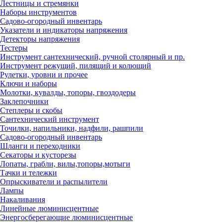
Лестницы и стремянки
Наборы инструментов
Садово-огородный инвентарь
Указатели и индикаторы напряжения
Детекторы напряжения
Тестеры
Инструмент сантехнический, ручной столярный и пр.
Инструмент режущий, пилящий и колющий
Рулетки, уровни и прочее
Ключи и наборы
Молотки, кувалды, топоры, гвоздодеры
Заклепочники
Степлеры и скобы
Сантехнический инструмент
Точилки, напильники, надфили, рашпили
Садово-огородный инвентарь
Шланги и переходники
Секаторы и кусторезы
Лопаты, грабли, вилы,топоры,мотыги
Тачки и тележки
Опрыскиватели и распылители
Лампы
Накаливания
Линейные люминисцентные
Энергосберегающие люминисцентные