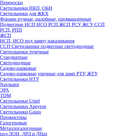
Переноски
Светильники НКП, ОБН
Светильники для ЖКХ
Фонари ручные, налобные, промышленные
Подвесные НСП НСО РСП ЖСП РСУ ЖСУ ССП
РСП, РПП
ЖСП
НСП, НСО под лампу накаливания
ССП Светильники подвесные светодиодные
Светильники точечные
Стандратные
Светодиодные
Садово-парковые
Садово-парковые уличные для ламп РТУ, ЖТУ
Светильники НТУ
Navigator
ЭРА
TDM
Светильники Uniel
Светильники Apeyron
Светильники Gauss
Прожекторы
Галогеновые
Металлогалогенные
под ЛОН, ДРЛ и ДНат