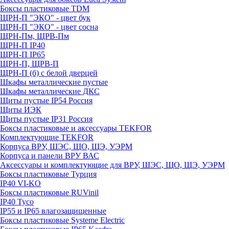
Боксы пластиковые TDM
ЩРН-П "ЭКО" - цвет бук
ЩРН-П "ЭКО" - цвет сосна
ЩРН-Пм, ЩРВ-Пм
ЩРН-П IP40
ЩРН-П IP65
ЩРН-П, ЩРВ-П
ЩРН-П (б) с белой дверцей
Шкафы металлические пустые
Шкафы металлические ДКС
Щиты пустые IP54 Россия
Щиты ИЭК
Щиты пустые IP31 Россия
Боксы пластиковые и аксессуары TEKFOR
Комплектующие TEKFOR
Корпуса ВРУ, ШЭС, ЩО, ЩЭ, УЭРМ
Корпуса и панели ВРУ ВАС
Аксессуары и комплектующие для ВРУ, ШЭС, ЩО, ЩЭ, УЭРМ
Боксы пластиковые Турция
IP40 VI-KO
Боксы пластиковые RUVinil
IP40 Тусо
IP55 и IP65 влагозащищенные
Боксы пластиковые Systeme Electric