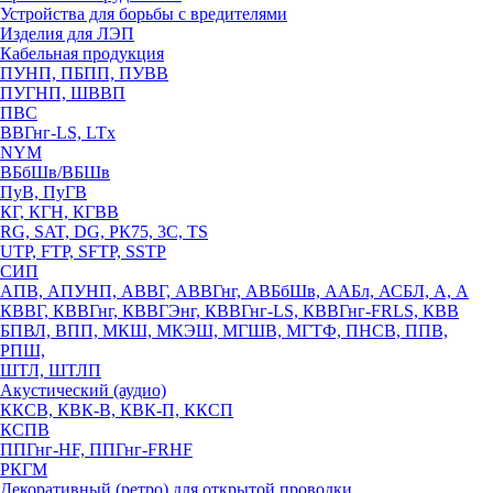
Устройства для борьбы с вредителями
Изделия для ЛЭП
Кабельная продукция
ПУНП, ПБПП, ПУВВ
ПУГНП, ШВВП
ПВС
ВВГнг-LS, LTx
NYM
ВБбШв/ВБШв
ПуВ, ПуГВ
КГ, КГН, КГВВ
RG, SAT, DG, РК75, 3С, TS
UTP, FTP, SFTP, SSTP
СИП
АПВ, АПУНП, АВВГ, АВВГнг, АВБбШв, ААБл, АСБЛ, А, А
КВВГ, КВВГнг, КВВГЭнг, КВВГнг-LS, КВВГнг-FRLS, КВВ
БПВЛ, ВПП, МКШ, МКЭШ, МГШВ, МГТФ, ПНСВ, ППВ,
РПШ,
ШТЛ, ШТЛП
Акустический (аудио)
ККСВ, КВК-В, КВК-П, ККСП
КСПВ
ППГнг-HF, ППГнг-FRHF
РКГМ
Декоративный (ретро) для открытой проводки