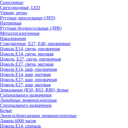
Галогенные
Светодиодные, LED
Vintage, ретро
Ртутные дроссельные (ДРЛ)
Натриевые
Ртутные бездроссельные (ДРВ)
Металлогалогенные
Накаливания
Стандартные, Е27, Е40, прозрачные
Цоколь Е14, свеча, прозрачная
Цоколь Е14, свеча, матовая
Цоколь, Е27, свеча, прозрачная
Цоколь Е27, свеча, матовая
Цоколь Е14, шар, прозрачная
Цоколь Е14, шар, матовая
Цоколь Е27, шар, прозрачная
Цоколь Е27, шар, матовая
Зеркальные (R50, R63, R80), белые
Специального назначения
Линейные люминисцентные
Специального назначения
Белые
Энергосберегающие люминисцентные
Лампы 6000 часов
Цоколь Е14, спираль