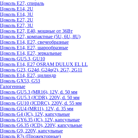
Цоколь Е27, спираль
Цоколь Е14, 2U
Цоколь Е14, 3U
Цоколь Е27, 2U
Цоколь Е27, 3U
Цоколь Е27, Е40, мощные от 36Вт
Цоколь Е27, компактные (5U, 6U, 8U)
Цоколь Е14, Е27, свечеобразные
Цоколь Е14, Е27, шарообразные
Цоколь Е14, Е27, зеркальные
Цоколь GU5.3, GU10
Цоколь Е14, Е27 OSRAM DULUX EL LL
Цоколь G23, G24d, G24q(2), 2G7, 2G11
Цоколь Е14, Е27, цилиндр
Цоколь GX53, G53
Галогенные
Цоколь GU5.3 (MR16), 12V, d. 50 мм
Цоколь GU5.3 (JCDR), 220V, d. 50 мм
Цоколь GU10 (JCDRC), 220V, d. 55 мм
Цоколь GU4 (MR11), 12V, d. 35 мм
Цоколь G4 (JC), 12V, капсульные
Цоколь GY6.35 (JC), 12V, капсульные
Цоколь G6.35 (JCD), 220V, капсульные
Цоколь G9, 220V, капсульные
Цоколь R7s (Прожекторные)