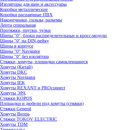
Изоляторы для шин и аксессуары
Коробки металлические
Коробки распаячные ПВХ
Наконечники, гильзы, разъемы
Лента спиральная
Протяжки, прутки, чулки
Шины "0", блоки распределительные и кросс-модули
Шины "0" на DIN-рейку
Шины в корпусе
Шины "0" Navigator
Шины "0" без изолятора
Стяжки, хомуты, площадки самоклеющиеся
Хомуты (Китай)
Хомуты DKC
Хомуты Navigator
Хомуты IEK
Хомуты REXANT и PROconnect
Хомуты ЭРА
Стяжки KOPOS
Площадки и дюбели под хомуты (стяжки)
Стяжки General
Хомуты Вихрь
Стяжки TOKOV ELECTRIC
Хомуты TDM
Термоусадка