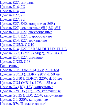
Цоколь Е27, спираль
Цоколь Е14, 2U
Цоколь Е14, 3U
Цоколь Е27, 2U
Цоколь Е27, 3U
Цоколь Е27, Е40, мощные от 36Вт
Цоколь Е27, компактные (5U, 6U, 8U)
Цоколь Е14, Е27, свечеобразные
Цоколь Е14, Е27, шарообразные
Цоколь Е14, Е27, зеркальные
Цоколь GU5.3, GU10
Цоколь Е14, Е27 OSRAM DULUX EL LL
Цоколь G23, G24d, G24q(2), 2G7, 2G11
Цоколь Е14, Е27, цилиндр
Цоколь GX53, G53
Галогенные
Цоколь GU5.3 (MR16), 12V, d. 50 мм
Цоколь GU5.3 (JCDR), 220V, d. 50 мм
Цоколь GU10 (JCDRC), 220V, d. 55 мм
Цоколь GU4 (MR11), 12V, d. 35 мм
Цоколь G4 (JC), 12V, капсульные
Цоколь GY6.35 (JC), 12V, капсульные
Цоколь G6.35 (JCD), 220V, капсульные
Цоколь G9, 220V, капсульные
Цоколь R7s (Прожекторные)