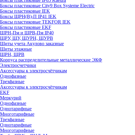
Боксы пластиковые IP65 Kaedra
Боксы пластиковые City9 Box Systeme Electric
Боксы пластиковые IEK
Боксы ЩРН(В)-П IP41 IEK
Боксы пластиковые TEKFOR IEK
Боксы пластиковые EKF
ЩРН-Пм и ЩРВ-Пм IP40
ЩРУ, ЩУ, ЩУРН, ЩУРВ
Щиты учета Акулово заказные
Щиты этажные
ЩРН, ЩРВ
Корпуса распределительные металлические ЭКФ
Электросчетчики
Аксессуары к электросчётчикам
Однофазные
Трехфазные
Аксессуары к электросчётчикам
EKF
Меркурий
Однофазные
Однотарифные
Многотарифные
Трехфазные
Однотарифные
Многотарифные