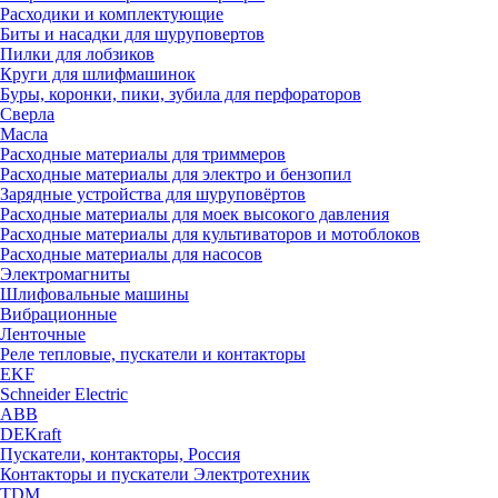
Расходики и комплектующие
Биты и насадки для шуруповертов
Пилки для лобзиков
Круги для шлифмашинок
Буры, коронки, пики, зубила для перфораторов
Сверла
Масла
Расходные материалы для триммеров
Расходные материалы для электро и бензопил
Зарядные устройства для шуруповёртов
Расходные материалы для моек высокого давления
Расходные материалы для культиваторов и мотоблоков
Расходные материалы для насосов
Электромагниты
Шлифовальные машины
Вибрационные
Ленточные
Реле тепловые, пускатели и контакторы
EKF
Schneider Electric
ABB
DEKraft
Пускатели, контакторы, Россия
Контакторы и пускатели Электротехник
TDM