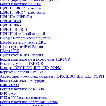
Боксы пластиковые TDM
ЩРН-П "ЭКО" - цвет бук
ЩРН-П "ЭКО" - цвет сосна
ЩРН-Пм, ЩРВ-Пм
ЩРН-П IP40
ЩРН-П IP65
ЩРН-П, ЩРВ-П
ЩРН-П (б) с белой дверцей
Шкафы металлические пустые
Шкафы металлические ДКС
Щиты пустые IP54 Россия
Щиты ИЭК
Щиты пустые IP31 Россия
Боксы пластиковые и аксессуары TEKFOR
Комплектующие TEKFOR
Корпуса ВРУ, ШЭС, ЩО, ЩЭ, УЭРМ
Корпуса и панели ВРУ ВАС
Аксессуары и комплектующие для ВРУ, ШЭС, ЩО, ЩЭ, УЭРМ
Боксы пластиковые Турция
IP40 VI-KO
Боксы пластиковые RUVinil
IP40 Тусо
IP55 и IP65 влагозащищенные
Боксы пластиковые Systeme Electric