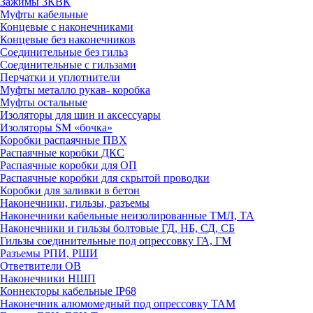
Зажимы 3КВК
Муфты кабельные
Концевые с наконечниками
Концевые без наконечников
Соединительные без гильз
Соединительные с гильзами
Перчатки и уплотнители
Муфты металло рукав- коробка
Муфты остальные
Изоляторы для шин и аксессуары
Изоляторы SM «бочка»
Коробки распаячные ПВХ
Распаячные коробки ДКС
Распаячные коробки для ОП
Распаячные коробки для скрытой проводки
Коробки для заливки в бетон
Наконечники, гильзы, разъемы
Наконечники кабельные неизолированные ТМЛ, ТА
Наконечники и гильзы болтовые ГД, НБ, СД, СБ
Гильзы соединительные под опрессовку ГА, ГМ
Разъемы РПИ, РШИ
Ответвители ОВ
Наконечники НШП
Коннекторы кабельные IP68
Наконечник алюмомедный под опрессовку ТАМ