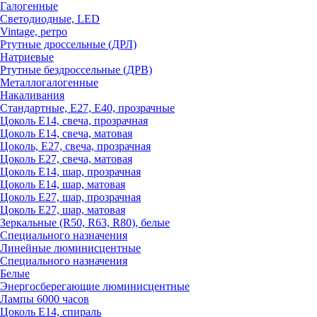
Галогенные
Светодиодные, LED
Vintage, ретро
Ртутные дроссельные (ДРЛ)
Натриевые
Ртутные бездроссельные (ДРВ)
Металлогалогенные
Накаливания
Стандартные, Е27, Е40, прозрачные
Цоколь Е14, свеча, прозрачная
Цоколь Е14, свеча, матовая
Цоколь, Е27, свеча, прозрачная
Цоколь Е27, свеча, матовая
Цоколь Е14, шар, прозрачная
Цоколь Е14, шар, матовая
Цоколь Е27, шар, прозрачная
Цоколь Е27, шар, матовая
Зеркальные (R50, R63, R80), белые
Специального назначения
Линейные люминисцентные
Специального назначения
Белые
Энергосберегающие люминисцентные
Лампы 6000 часов
Цоколь Е14, спираль