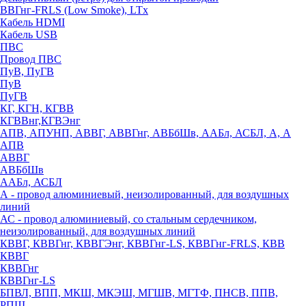
ВВГнг-FRLS (Low Smoke), LTx
Кабель HDMI
Кабель USB
ПВС
Провод ПВС
ПуВ, ПуГВ
ПуВ
ПуГВ
КГ, КГН, КГВВ
КГВВнг,КГВЭнг
АПВ, АПУНП, АВВГ, АВВГнг, АВБбШв, ААБл, АСБЛ, А, А
АПВ
АВВГ
АВБбШв
ААБл, АСБЛ
А - провод алюминиевый, неизолированный, для воздушных
линий
АС - провод алюминиевый, со стальным сердечником,
неизолированный, для воздушных линий
КВВГ, КВВГнг, КВВГЭнг, КВВГнг-LS, КВВГнг-FRLS, КВВ
КВВГ
КВВГнг
КВВГнг-LS
БПВЛ, ВПП, МКШ, МКЭШ, МГШВ, МГТФ, ПНСВ, ППВ,
РПШ,