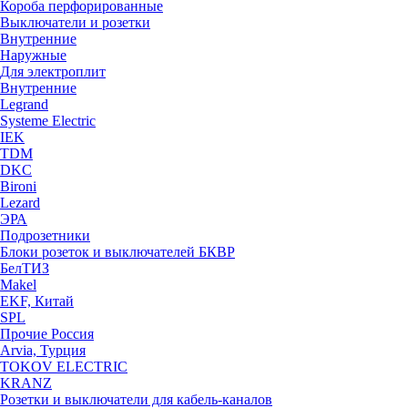
Короба перфорированные
Выключатели и розетки
Внутренние
Наружные
Для электроплит
Внутренние
Legrand
Systeme Electric
IEK
TDM
DKC
Bironi
Lezard
ЭРА
Подрозетники
Блоки розеток и выключателей БКВР
БелТИЗ
Makel
EKF, Китай
SPL
Прочие Россия
Arvia, Турция
TOKOV ELECTRIC
KRANZ
Розетки и выключатели для кабель-каналов