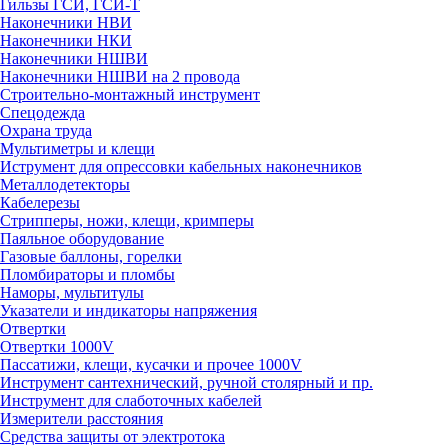
Гильзы ГСИ, ГСИ-Т
Наконечники НВИ
Наконечники НКИ
Наконечники НШВИ
Наконечники НШВИ на 2 провода
Строительно-монтажный инструмент
Спецодежда
Охрана труда
Мультиметры и клещи
Иструмент для опрессовки кабельных наконечников
Металлодетекторы
Кабелерезы
Стрипперы, ножи, клещи, кримперы
Паяльное оборудование
Газовые баллоны, горелки
Пломбираторы и пломбы
Наморы, мультитулы
Указатели и индикаторы напряжения
Отвертки
Отвертки 1000V
Пассатижи, клещи, кусачки и прочее 1000V
Инструмент сантехнический, ручной столярный и пр.
Инструмент для слаботочных кабелей
Измерители расстояния
Средства защиты от электротока