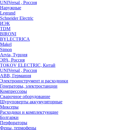
UNIVersal , Россия
Наружные
Legrand
Schneider Electric
ИЭК
TDM
BIRONI
BYLECTRICA
Makel
Simon
Arvia, Турция
ЭРА, Россия
TOKOV ELECTRIC, Китай
UNIVersal , Россия
ABB, Германия
Электроинструмент и расходники
Генераторы, электростанции
Компрессоры
Сварочное оборудование
Шуруповерты аккумуляторные
Миксеры
Расходики и комплектующие
Болгарки
Перфораторы
Фены, термофены