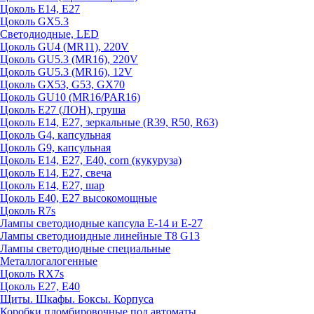
Цоколь E14, E27
Цоколь GX5.3
Светодиодные, LED
Цоколь GU4 (MR11), 220V
Цоколь GU5.3 (MR16), 220V
Цоколь GU5.3 (MR16), 12V
Цоколь GX53, G53, GX70
Цоколь GU10 (MR16/PAR16)
Цоколь Е27 (ЛОН), груша
Цоколь Е14, Е27, зеркальные (R39, R50, R63)
Цоколь G4, капсульная
Цоколь G9, капсульная
Цоколь Е14, Е27, Е40, corn (кукуруза)
Цоколь Е14, Е27, свеча
Цоколь Е14, Е27, шар
Цоколь Е40, Е27 высокомощные
Цоколь R7s
Лампы светодиодные капсула Е-14 и Е-27
Лампы светодиоидные линейные T8 G13
Лампы светодиодные специальные
Металлогалогенные
Цоколь RX7s
Цоколь Е27, E40
Щиты. Шкафы. Боксы. Корпуса
Коробки пломбировочные под автоматы