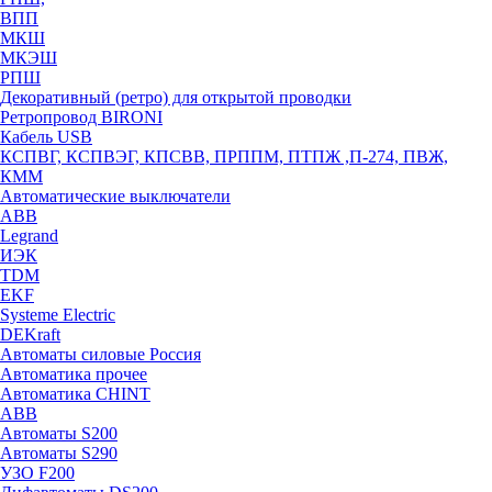
ВПП
МКШ
МКЭШ
РПШ
Декоративный (ретро) для открытой проводки
Ретропровод BIRONI
Кабель USB
КСПВГ, КСПВЭГ, КПСВВ, ПРППМ, ПТПЖ ,П-274, ПВЖ,
КММ
Автоматические выключатели
ABB
Legrand
ИЭК
TDM
EKF
Systeme Electric
DEKraft
Автоматы силовые Россия
Автоматика прочее
Автоматика CHINT
ABB
Автоматы S200
Автоматы S290
УЗО F200