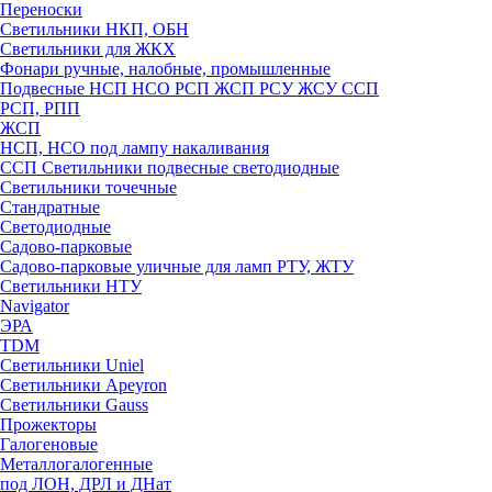
Переноски
Светильники НКП, ОБН
Светильники для ЖКХ
Фонари ручные, налобные, промышленные
Подвесные НСП НСО РСП ЖСП РСУ ЖСУ ССП
РСП, РПП
ЖСП
НСП, НСО под лампу накаливания
ССП Светильники подвесные светодиодные
Светильники точечные
Стандратные
Светодиодные
Садово-парковые
Садово-парковые уличные для ламп РТУ, ЖТУ
Светильники НТУ
Navigator
ЭРА
TDM
Светильники Uniel
Светильники Apeyron
Светильники Gauss
Прожекторы
Галогеновые
Металлогалогенные
под ЛОН, ДРЛ и ДНат