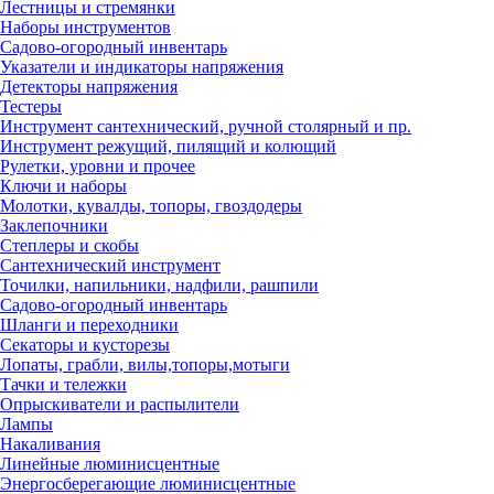
Лестницы и стремянки
Наборы инструментов
Садово-огородный инвентарь
Указатели и индикаторы напряжения
Детекторы напряжения
Тестеры
Инструмент сантехнический, ручной столярный и пр.
Инструмент режущий, пилящий и колющий
Рулетки, уровни и прочее
Ключи и наборы
Молотки, кувалды, топоры, гвоздодеры
Заклепочники
Степлеры и скобы
Сантехнический инструмент
Точилки, напильники, надфили, рашпили
Садово-огородный инвентарь
Шланги и переходники
Секаторы и кусторезы
Лопаты, грабли, вилы,топоры,мотыги
Тачки и тележки
Опрыскиватели и распылители
Лампы
Накаливания
Линейные люминисцентные
Энергосберегающие люминисцентные