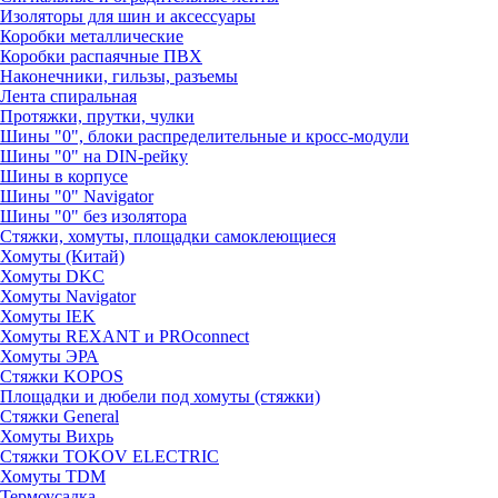
Изоляторы для шин и аксессуары
Коробки металлические
Коробки распаячные ПВХ
Наконечники, гильзы, разъемы
Лента спиральная
Протяжки, прутки, чулки
Шины "0", блоки распределительные и кросс-модули
Шины "0" на DIN-рейку
Шины в корпусе
Шины "0" Navigator
Шины "0" без изолятора
Стяжки, хомуты, площадки самоклеющиеся
Хомуты (Китай)
Хомуты DKC
Хомуты Navigator
Хомуты IEK
Хомуты REXANT и PROconnect
Хомуты ЭРА
Стяжки KOPOS
Площадки и дюбели под хомуты (стяжки)
Стяжки General
Хомуты Вихрь
Стяжки TOKOV ELECTRIC
Хомуты TDM
Термоусадка