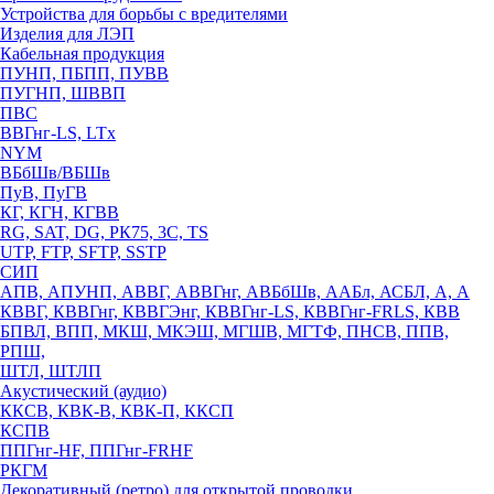
Устройства для борьбы с вредителями
Изделия для ЛЭП
Кабельная продукция
ПУНП, ПБПП, ПУВВ
ПУГНП, ШВВП
ПВС
ВВГнг-LS, LTx
NYM
ВБбШв/ВБШв
ПуВ, ПуГВ
КГ, КГН, КГВВ
RG, SAT, DG, РК75, 3С, TS
UTP, FTP, SFTP, SSTP
СИП
АПВ, АПУНП, АВВГ, АВВГнг, АВБбШв, ААБл, АСБЛ, А, А
КВВГ, КВВГнг, КВВГЭнг, КВВГнг-LS, КВВГнг-FRLS, КВВ
БПВЛ, ВПП, МКШ, МКЭШ, МГШВ, МГТФ, ПНСВ, ППВ,
РПШ,
ШТЛ, ШТЛП
Акустический (аудио)
ККСВ, КВК-В, КВК-П, ККСП
КСПВ
ППГнг-HF, ППГнг-FRHF
РКГМ
Декоративный (ретро) для открытой проводки