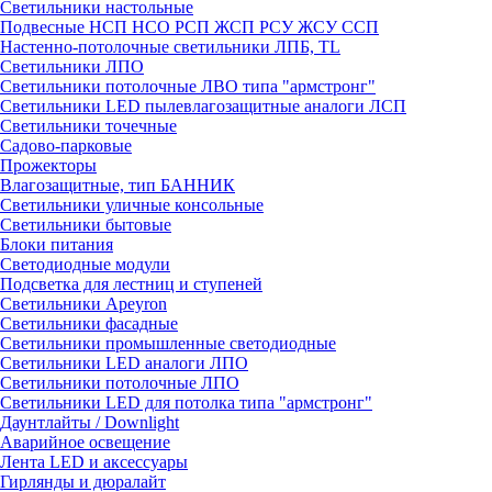
Светильники настольные
Подвесные НСП НСО РСП ЖСП РСУ ЖСУ ССП
Настенно-потолочные светильники ЛПБ, TL
Светильники ЛПО
Светильники потолочные ЛВО типа "армстронг"
Светильники LED пылевлагозащитные аналоги ЛСП
Светильники точечные
Садово-парковые
Прожекторы
Влагозащитные, тип БАННИК
Светильники уличные консольные
Светильники бытовые
Блоки питания
Светодиодные модули
Подсветка для лестниц и ступеней
Светильники Apeyron
Светильники фасадные
Светильники промышленные светодиодные
Светильники LED аналоги ЛПО
Светильники потолочные ЛПО
Светильники LED для потолка типа "армстронг"
Даунтлайты / Downlight
Аварийное освещение
Лента LED и аксессуары
Гирлянды и дюралайт