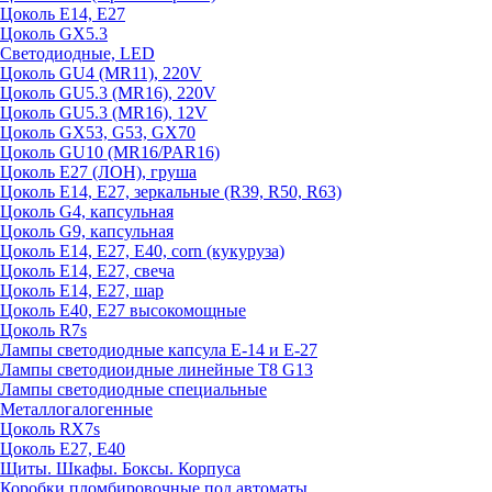
Цоколь E14, E27
Цоколь GX5.3
Светодиодные, LED
Цоколь GU4 (MR11), 220V
Цоколь GU5.3 (MR16), 220V
Цоколь GU5.3 (MR16), 12V
Цоколь GX53, G53, GX70
Цоколь GU10 (MR16/PAR16)
Цоколь Е27 (ЛОН), груша
Цоколь Е14, Е27, зеркальные (R39, R50, R63)
Цоколь G4, капсульная
Цоколь G9, капсульная
Цоколь Е14, Е27, Е40, corn (кукуруза)
Цоколь Е14, Е27, свеча
Цоколь Е14, Е27, шар
Цоколь Е40, Е27 высокомощные
Цоколь R7s
Лампы светодиодные капсула Е-14 и Е-27
Лампы светодиоидные линейные T8 G13
Лампы светодиодные специальные
Металлогалогенные
Цоколь RX7s
Цоколь Е27, E40
Щиты. Шкафы. Боксы. Корпуса
Коробки пломбировочные под автоматы