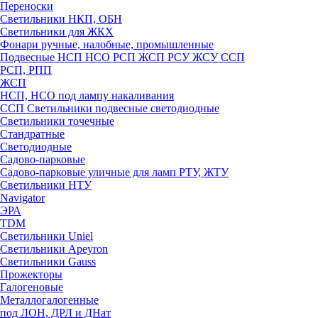
Переноски
Светильники НКП, ОБН
Светильники для ЖКХ
Фонари ручные, налобные, промышленные
Подвесные НСП НСО РСП ЖСП РСУ ЖСУ ССП
РСП, РПП
ЖСП
НСП, НСО под лампу накаливания
ССП Светильники подвесные светодиодные
Светильники точечные
Стандратные
Светодиодные
Садово-парковые
Садово-парковые уличные для ламп РТУ, ЖТУ
Светильники НТУ
Navigator
ЭРА
TDM
Светильники Uniel
Светильники Apeyron
Светильники Gauss
Прожекторы
Галогеновые
Металлогалогенные
под ЛОН, ДРЛ и ДНат