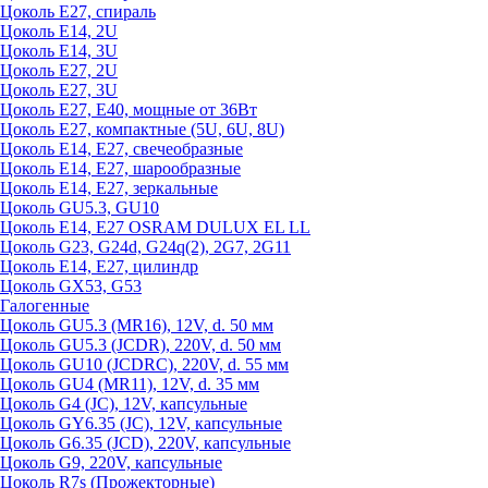
Цоколь Е27, спираль
Цоколь Е14, 2U
Цоколь Е14, 3U
Цоколь Е27, 2U
Цоколь Е27, 3U
Цоколь Е27, Е40, мощные от 36Вт
Цоколь Е27, компактные (5U, 6U, 8U)
Цоколь Е14, Е27, свечеобразные
Цоколь Е14, Е27, шарообразные
Цоколь Е14, Е27, зеркальные
Цоколь GU5.3, GU10
Цоколь Е14, Е27 OSRAM DULUX EL LL
Цоколь G23, G24d, G24q(2), 2G7, 2G11
Цоколь Е14, Е27, цилиндр
Цоколь GX53, G53
Галогенные
Цоколь GU5.3 (MR16), 12V, d. 50 мм
Цоколь GU5.3 (JCDR), 220V, d. 50 мм
Цоколь GU10 (JCDRC), 220V, d. 55 мм
Цоколь GU4 (MR11), 12V, d. 35 мм
Цоколь G4 (JC), 12V, капсульные
Цоколь GY6.35 (JC), 12V, капсульные
Цоколь G6.35 (JCD), 220V, капсульные
Цоколь G9, 220V, капсульные
Цоколь R7s (Прожекторные)