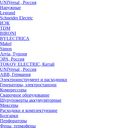
UNIVersal , Россия
Наружные
Legrand
Schneider Electric
ИЭК
TDM
BIRONI
BYLECTRICA
Makel
Simon
Arvia, Турция
ЭРА, Россия
TOKOV ELECTRIC, Китай
UNIVersal , Россия
ABB, Германия
Электроинструмент и расходники
Генераторы, электростанции
Компрессоры
Сварочное оборудование
Шуруповерты аккумуляторные
Миксеры
Расходики и комплектующие
Болгарки
Перфораторы
Фены, термофены