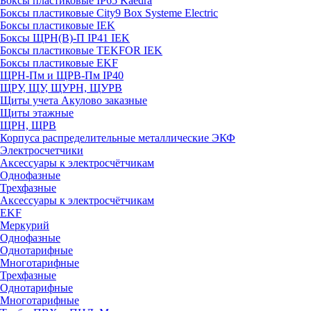
Боксы пластиковые IP65 Kaedra
Боксы пластиковые City9 Box Systeme Electric
Боксы пластиковые IEK
Боксы ЩРН(В)-П IP41 IEK
Боксы пластиковые TEKFOR IEK
Боксы пластиковые EKF
ЩРН-Пм и ЩРВ-Пм IP40
ЩРУ, ЩУ, ЩУРН, ЩУРВ
Щиты учета Акулово заказные
Щиты этажные
ЩРН, ЩРВ
Корпуса распределительные металлические ЭКФ
Электросчетчики
Аксессуары к электросчётчикам
Однофазные
Трехфазные
Аксессуары к электросчётчикам
EKF
Меркурий
Однофазные
Однотарифные
Многотарифные
Трехфазные
Однотарифные
Многотарифные