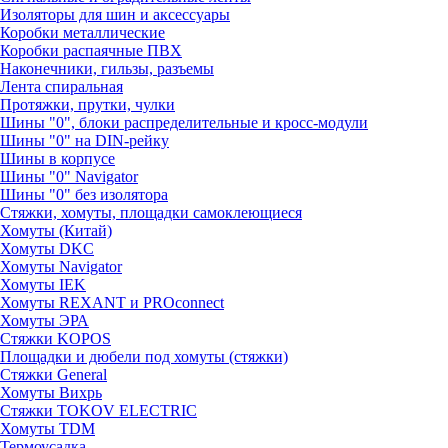
Изоляторы для шин и аксессуары
Коробки металлические
Коробки распаячные ПВХ
Наконечники, гильзы, разъемы
Лента спиральная
Протяжки, прутки, чулки
Шины "0", блоки распределительные и кросс-модули
Шины "0" на DIN-рейку
Шины в корпусе
Шины "0" Navigator
Шины "0" без изолятора
Стяжки, хомуты, площадки самоклеющиеся
Хомуты (Китай)
Хомуты DKC
Хомуты Navigator
Хомуты IEK
Хомуты REXANT и PROconnect
Хомуты ЭРА
Стяжки KOPOS
Площадки и дюбели под хомуты (стяжки)
Стяжки General
Хомуты Вихрь
Стяжки TOKOV ELECTRIC
Хомуты TDM
Термоусадка