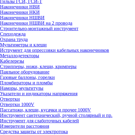
Гильзы ГСИ, ГСИ-Т
Наконечники НВИ
Наконечники НКИ
Наконечники НШВИ
Наконечники НШВИ на 2 провода
Строительно-монтажный инструмент
Спецодежда
Охрана труда
Мультиметры и клещи
Иструмент для опрессовки кабельных наконечников
Металлодетекторы
Кабелерезы
Стрипперы, ножи, клещи, кримперы
Паяльное оборудование
Газовые баллоны, горелки
Пломбираторы и пломбы
Наморы, мультитулы
Указатели и индикаторы напряжения
Отвертки
Отвертки 1000V
Пассатижи, клещи, кусачки и прочее 1000V
Инструмент сантехнический, ручной столярный и пр.
Инструмент для слаботочных кабелей
Измерители расстояния
Средства защиты от электротока