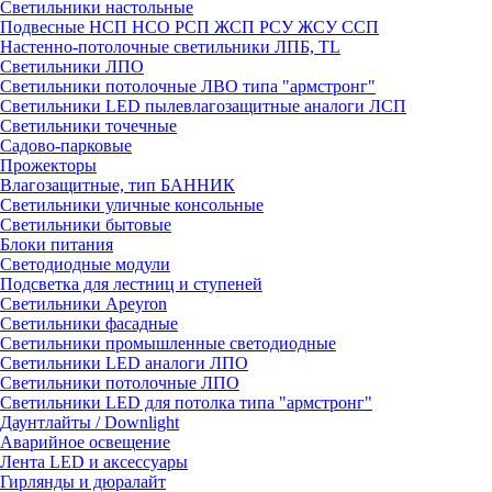
Светильники настольные
Подвесные НСП НСО РСП ЖСП РСУ ЖСУ ССП
Настенно-потолочные светильники ЛПБ, TL
Светильники ЛПО
Светильники потолочные ЛВО типа "армстронг"
Светильники LED пылевлагозащитные аналоги ЛСП
Светильники точечные
Садово-парковые
Прожекторы
Влагозащитные, тип БАННИК
Светильники уличные консольные
Светильники бытовые
Блоки питания
Светодиодные модули
Подсветка для лестниц и ступеней
Светильники Apeyron
Светильники фасадные
Светильники промышленные светодиодные
Светильники LED аналоги ЛПО
Светильники потолочные ЛПО
Светильники LED для потолка типа "армстронг"
Даунтлайты / Downlight
Аварийное освещение
Лента LED и аксессуары
Гирлянды и дюралайт