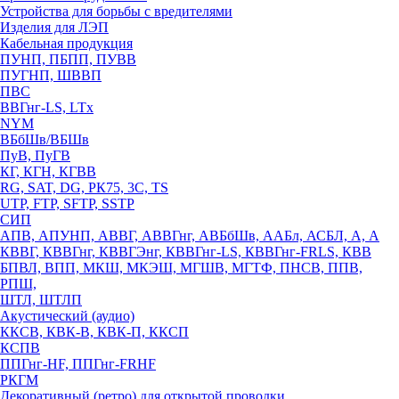
Устройства для борьбы с вредителями
Изделия для ЛЭП
Кабельная продукция
ПУНП, ПБПП, ПУВВ
ПУГНП, ШВВП
ПВС
ВВГнг-LS, LTx
NYM
ВБбШв/ВБШв
ПуВ, ПуГВ
КГ, КГН, КГВВ
RG, SAT, DG, РК75, 3С, TS
UTP, FTP, SFTP, SSTP
СИП
АПВ, АПУНП, АВВГ, АВВГнг, АВБбШв, ААБл, АСБЛ, А, А
КВВГ, КВВГнг, КВВГЭнг, КВВГнг-LS, КВВГнг-FRLS, КВВ
БПВЛ, ВПП, МКШ, МКЭШ, МГШВ, МГТФ, ПНСВ, ППВ,
РПШ,
ШТЛ, ШТЛП
Акустический (аудио)
ККСВ, КВК-В, КВК-П, ККСП
КСПВ
ППГнг-HF, ППГнг-FRHF
РКГМ
Декоративный (ретро) для открытой проводки