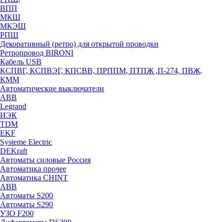
ВПП
МКШ
МКЭШ
РПШ
Декоративный (ретро) для открытой проводки
Ретропровод BIRONI
Кабель USB
КСПВГ, КСПВЭГ, КПСВВ, ПРППМ, ПТПЖ ,П-274, ПВЖ,
КММ
Автоматические выключатели
ABB
Legrand
ИЭК
TDM
EKF
Systeme Electric
DEKraft
Автоматы силовые Россия
Автоматика прочее
Автоматика CHINT
ABB
Автоматы S200
Автоматы S290
УЗО F200