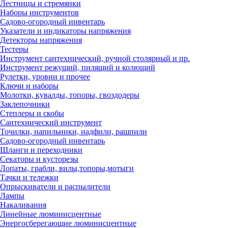
Лестницы и стремянки
Наборы инструментов
Садово-огородный инвентарь
Указатели и индикаторы напряжения
Детекторы напряжения
Тестеры
Инструмент сантехнический, ручной столярный и пр.
Инструмент режущий, пилящий и колющий
Рулетки, уровни и прочее
Ключи и наборы
Молотки, кувалды, топоры, гвоздодеры
Заклепочники
Степлеры и скобы
Сантехнический инструмент
Точилки, напильники, надфили, рашпили
Садово-огородный инвентарь
Шланги и переходники
Секаторы и кусторезы
Лопаты, грабли, вилы,топоры,мотыги
Тачки и тележки
Опрыскиватели и распылители
Лампы
Накаливания
Линейные люминисцентные
Энергосберегающие люминисцентные