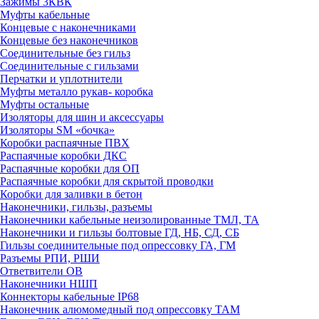
Зажимы 3КВК
Муфты кабельные
Концевые с наконечниками
Концевые без наконечников
Соединительные без гильз
Соединительные с гильзами
Перчатки и уплотнители
Муфты металло рукав- коробка
Муфты остальные
Изоляторы для шин и аксессуары
Изоляторы SM «бочка»
Коробки распаячные ПВХ
Распаячные коробки ДКС
Распаячные коробки для ОП
Распаячные коробки для скрытой проводки
Коробки для заливки в бетон
Наконечники, гильзы, разъемы
Наконечники кабельные неизолированные ТМЛ, ТА
Наконечники и гильзы болтовые ГД, НБ, СД, СБ
Гильзы соединительные под опрессовку ГА, ГМ
Разъемы РПИ, РШИ
Ответвители ОВ
Наконечники НШП
Коннекторы кабельные IP68
Наконечник алюмомедный под опрессовку ТАМ