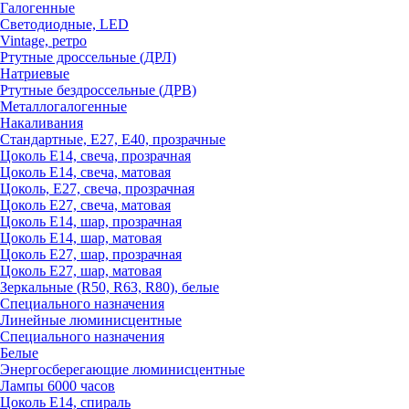
Галогенные
Светодиодные, LED
Vintage, ретро
Ртутные дроссельные (ДРЛ)
Натриевые
Ртутные бездроссельные (ДРВ)
Металлогалогенные
Накаливания
Стандартные, Е27, Е40, прозрачные
Цоколь Е14, свеча, прозрачная
Цоколь Е14, свеча, матовая
Цоколь, Е27, свеча, прозрачная
Цоколь Е27, свеча, матовая
Цоколь Е14, шар, прозрачная
Цоколь Е14, шар, матовая
Цоколь Е27, шар, прозрачная
Цоколь Е27, шар, матовая
Зеркальные (R50, R63, R80), белые
Специального назначения
Линейные люминисцентные
Специального назначения
Белые
Энергосберегающие люминисцентные
Лампы 6000 часов
Цоколь Е14, спираль