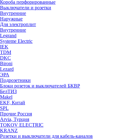
Короба перфорированные
Выключатели и розетки
Внутренние
Наружные
Для электроплит
Внутренние
Legrand
Systeme Electric
IEK
TDM
DKC
Bironi
Lezard
ЭРА
Подрозетники
Блоки розеток и выключателей БКВР
БелТИЗ
Makel
EKF, Китай
SPL
Прочие Россия
Arvia, Турция
TOKOV ELECTRIC
KRANZ
Розетки и выключатели для кабель-каналов