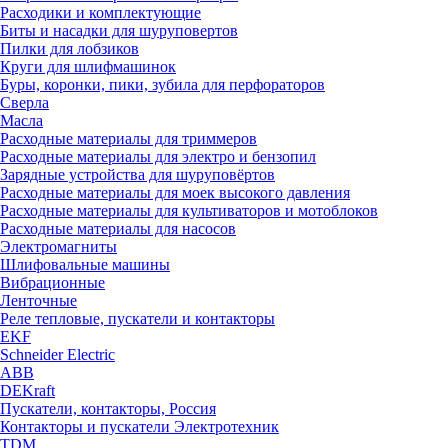
Расходики и комплектующие
Биты и насадки для шуруповертов
Пилки для лобзиков
Круги для шлифмашинок
Буры, коронки, пики, зубила для перфораторов
Сверла
Масла
Расходные материалы для триммеров
Расходные материалы для электро и бензопил
Зарядные устройства для шуруповёртов
Расходные материалы для моек высокого давления
Расходные материалы для культиваторов и мотоблоков
Расходные материалы для насосов
Электромагниты
Шлифовальные машины
Вибрационные
Ленточные
Реле тепловые, пускатели и контакторы
EKF
Schneider Electric
ABB
DEKraft
Пускатели, контакторы, Россия
Контакторы и пускатели Электротехник
TDM