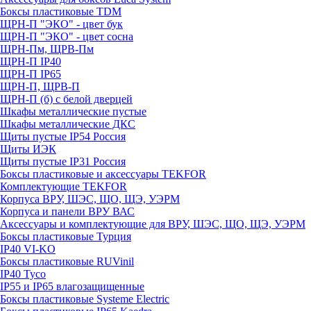
Боксы пластиковые TDM
ЩРН-П "ЭКО" - цвет бук
ЩРН-П "ЭКО" - цвет сосна
ЩРН-Пм, ЩРВ-Пм
ЩРН-П IP40
ЩРН-П IP65
ЩРН-П, ЩРВ-П
ЩРН-П (б) с белой дверцей
Шкафы металлические пустые
Шкафы металлические ДКС
Щиты пустые IP54 Россия
Щиты ИЭК
Щиты пустые IP31 Россия
Боксы пластиковые и аксессуары TEKFOR
Комплектующие TEKFOR
Корпуса ВРУ, ШЭС, ЩО, ЩЭ, УЭРМ
Корпуса и панели ВРУ ВАС
Аксессуары и комплектующие для ВРУ, ШЭС, ЩО, ЩЭ, УЭРМ
Боксы пластиковые Турция
IP40 VI-KO
Боксы пластиковые RUVinil
IP40 Тусо
IP55 и IP65 влагозащищенные
Боксы пластиковые Systeme Electric