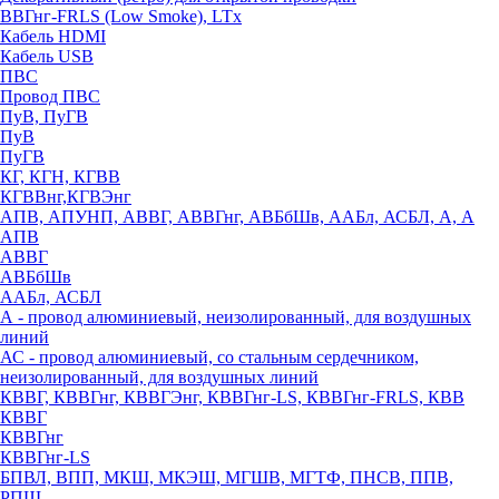
ВВГнг-FRLS (Low Smoke), LTx
Кабель HDMI
Кабель USB
ПВС
Провод ПВС
ПуВ, ПуГВ
ПуВ
ПуГВ
КГ, КГН, КГВВ
КГВВнг,КГВЭнг
АПВ, АПУНП, АВВГ, АВВГнг, АВБбШв, ААБл, АСБЛ, А, А
АПВ
АВВГ
АВБбШв
ААБл, АСБЛ
А - провод алюминиевый, неизолированный, для воздушных
линий
АС - провод алюминиевый, со стальным сердечником,
неизолированный, для воздушных линий
КВВГ, КВВГнг, КВВГЭнг, КВВГнг-LS, КВВГнг-FRLS, КВВ
КВВГ
КВВГнг
КВВГнг-LS
БПВЛ, ВПП, МКШ, МКЭШ, МГШВ, МГТФ, ПНСВ, ППВ,
РПШ,