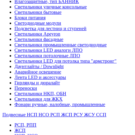
Влагозащитные, тип БАННИК
Светильники уличные консольные
Светильники бытовые
Блоки питания
Светодиодные модули
Подсветка для лестниц и ступеней
Светильники Apeyron
Светильники фасадные
Светильники промышленные светодиодные
Светильники LED аналоги ЛПО
Светильники потолочные ЛПО
Светильники LED для потолка типа "армстронг"
Даунтлайты / Downlight
Аварийное освещение
Лента LED и аксессуары
Гирлянды и дюралайт
Переноски
Светильники НКП, ОБН
Светильники для ЖКХ
Фонари ручные, налобные, промышленные
Подвесные НСП НСО РСП ЖСП РСУ ЖСУ ССП
РСП, РПП
ЖСП