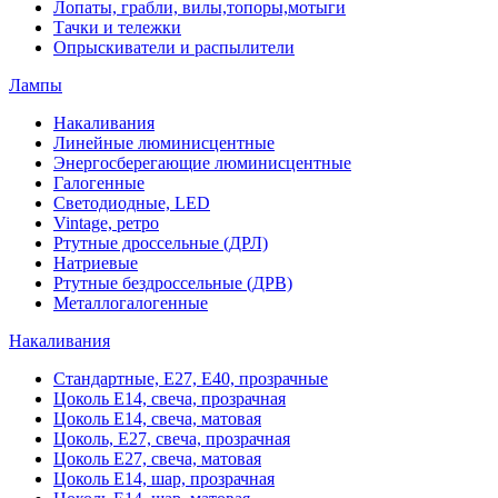
Лопаты, грабли, вилы,топоры,мотыги
Тачки и тележки
Опрыскиватели и распылители
Лампы
Накаливания
Линейные люминисцентные
Энергосберегающие люминисцентные
Галогенные
Светодиодные, LED
Vintage, ретро
Ртутные дроссельные (ДРЛ)
Натриевые
Ртутные бездроссельные (ДРВ)
Металлогалогенные
Накаливания
Стандартные, Е27, Е40, прозрачные
Цоколь Е14, свеча, прозрачная
Цоколь Е14, свеча, матовая
Цоколь, Е27, свеча, прозрачная
Цоколь Е27, свеча, матовая
Цоколь Е14, шар, прозрачная