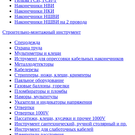
Гильзы ГСИ, ГСИ-Т
Наконечники НВИ
Наконечники НКИ
Наконечники НШВИ
Наконечники НШВИ на 2 провода
Строительно-монтажный инструмент
Спецодежда
Охрана труда
Мультиметры и клещи
Иструмент для опрессовки кабельных наконечников
Металлодетекторы
Кабелерезы
Стрипперы, ножи, клещи, кримперы
Паяльное оборудование
Газовые баллоны, горелки
Пломбираторы и пломбы
Наморы, мультитулы
Указатели и индикаторы напряжения
Отвертки
Отвертки 1000V
Пассатижи, клещи, кусачки и прочее 1000V
Инструмент сантехнический, ручной столярный и пр.
Инструмент для слаботочных кабелей
Измерители расстояния