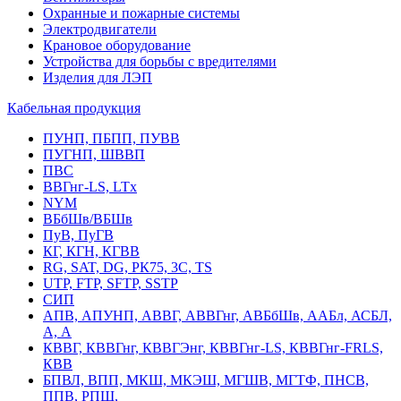
Охранные и пожарные системы
Электродвигатели
Крановое оборудование
Устройства для борьбы с вредителями
Изделия для ЛЭП
Кабельная продукция
ПУНП, ПБПП, ПУВВ
ПУГНП, ШВВП
ПВС
ВВГнг-LS, LTx
NYM
ВБбШв/ВБШв
ПуВ, ПуГВ
КГ, КГН, КГВВ
RG, SAT, DG, РК75, 3С, TS
UTP, FTP, SFTP, SSTP
СИП
АПВ, АПУНП, АВВГ, АВВГнг, АВБбШв, ААБл, АСБЛ,
А, А
КВВГ, КВВГнг, КВВГЭнг, КВВГнг-LS, КВВГнг-FRLS,
КВВ
БПВЛ, ВПП, МКШ, МКЭШ, МГШВ, МГТФ, ПНСВ,
ППВ, РПШ,