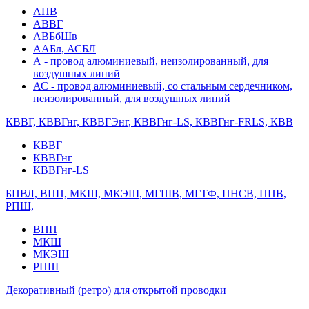
АПВ
АВВГ
АВБбШв
ААБл, АСБЛ
А - провод алюминиевый, неизолированный, для
воздушных линий
АС - провод алюминиевый, со стальным сердечником,
неизолированный, для воздушных линий
КВВГ, КВВГнг, КВВГЭнг, КВВГнг-LS, КВВГнг-FRLS, КВВ
КВВГ
КВВГнг
КВВГнг-LS
БПВЛ, ВПП, МКШ, МКЭШ, МГШВ, МГТФ, ПНСВ, ППВ,
РПШ,
ВПП
МКШ
МКЭШ
РПШ
Декоративный (ретро) для открытой проводки