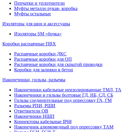
Перчатки и уплотнители
Муфты металло рукав- коробка
Муфты остальные
Изоляторы для шин и аксессуары
Изоляторы SM «бочка»
Коробки распаячные ПВХ
Распаячные коробки ДКС
Распаячные коробки для ОП
Распаячные коробки для скрытой проводки
Коробки для заливки в бетон
Наконечники, гильзы, разъемы
Наконечники кабельные неизолированные ТМЛ, ТА
Наконечники и гильзы болтовые ГД, НБ, СД, СБ
Гильзы соединительные под опрессовку ГА, ГМ
Разъемы РПИ, РШИ
Ответвители ОВ
Наконечники НШП
Коннекторы кабельные IP68
Наконечник алюмомедный под опрессовку ТАМ