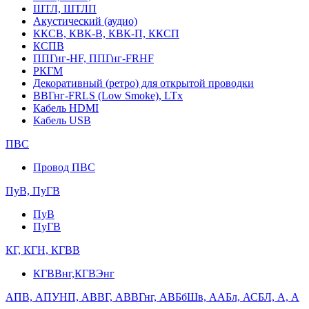
ШТЛ, ШТЛП
Акустический (аудио)
ККСВ, КВК-В, КВК-П, ККСП
КСПВ
ППГнг-HF, ППГнг-FRHF
РКГМ
Декоративный (ретро) для открытой проводки
ВВГнг-FRLS (Low Smoke), LTx
Кабель HDMI
Кабель USB
ПВС
Провод ПВС
ПуВ, ПуГВ
ПуВ
ПуГВ
КГ, КГН, КГВВ
КГВВнг,КГВЭнг
АПВ, АПУНП, АВВГ, АВВГнг, АВБбШв, ААБл, АСБЛ, А, А