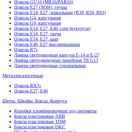
Цоколь GU10 (MR16/PAR16)
Цоколь Е27 (ЛОН), груша
Цоколь Е14, Е27, зеркальные (R39, R50, R63)
Цоколь G4, капсульная
Цоколь G9, капсульная
Цоколь Е14, Е27, Е40, corn (кукуруза)
Цоколь Е14, Е27, свеча
Цоколь Е14, Е27, шар
Цоколь Е40, Е27 высокомощные
Цоколь R7s
Лампы светодиодные капсула Е-14 и Е-27
Лампы светодиоидные линейные T8 G13
Лампы светодиодные специальные
Металлогалогенные
Цоколь RX7s
Цоколь Е27, E40
Щиты. Шкафы. Боксы. Корпуса
Коробки пломбировочные под автоматы
Боксы пластиковые ABB
Боксы пластиковые TDM
Боксы пластиковые DKC