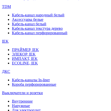
TDM
Кабель-канал народный белый
Аксессуары белые
Кабель-канал белый
Кабель-канал текстура дерево
Кабель-канал перфорированный
IEK
ПРАЙМЕР, IEK
ЭЛЕКОР, IEK
ИМПАКТ, IEK
ECOLINE, IEK
ДКС
Кабель-каналы In-liner
Короба перфорированные
Выключатели и розетки
Внутренние
Наружные
Для электроплит