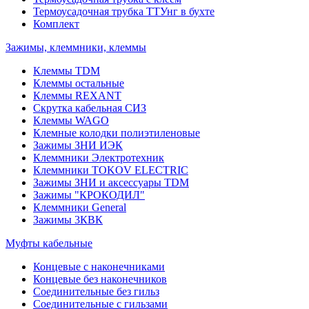
Термоусадочная трубка ТТУнг в бухте
Комплект
Зажимы, клеммники, клеммы
Клеммы TDM
Клеммы остальные
Клеммы REXANT
Скрутка кабельная СИЗ
Клеммы WAGO
Клемные колодки полиэтиленовые
Зажимы ЗНИ ИЭК
Клеммники Электротехник
Клеммники TOKOV ELECTRIC
Зажимы ЗНИ и аксессуары TDM
Зажимы "КРОКОДИЛ"
Клеммники General
Зажимы 3КВК
Муфты кабельные
Концевые с наконечниками
Концевые без наконечников
Соединительные без гильз
Соединительные с гильзами