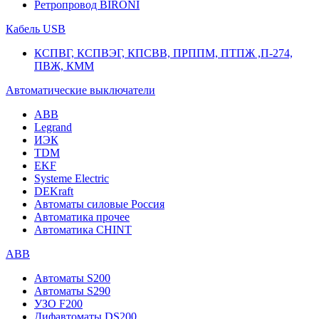
Ретропровод BIRONI
Кабель USB
КСПВГ, КСПВЭГ, КПСВВ, ПРППМ, ПТПЖ ,П-274,
ПВЖ, КММ
Автоматические выключатели
ABB
Legrand
ИЭК
TDM
EKF
Systeme Electric
DEKraft
Автоматы силовые Россия
Автоматика прочее
Автоматика CHINT
ABB
Автоматы S200
Автоматы S290
УЗО F200
Дифавтоматы DS200