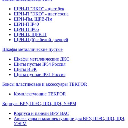
ЩРН-П "ЭКО" - цвет бук
ЩРН-П "ЭКО" - цвет сосна
ЩРН-Пм, ЩРВ-Пм
ЩРН-П IP40
ЩРН-П IP65
ЩРН-П, ЩРВ-П
ЩРН-П (б) с белой дверцей
Шкафы металлические пустые
Шкафы металлические ДКС
Щиты пустые IP54 Россия
Щиты ИЭК
Щиты пустые IP31 Россия
Боксы пластиковые и аксессуары TEKFOR
Комплектующие TEKFOR
Корпуса ВРУ, ШЭС, ЩО, ЩЭ, УЭРМ
Корпуса и панели ВРУ ВАС
Аксессуары и комплектующие для ВРУ, ШЭС, ЩО, ЩЭ,
УЭРМ