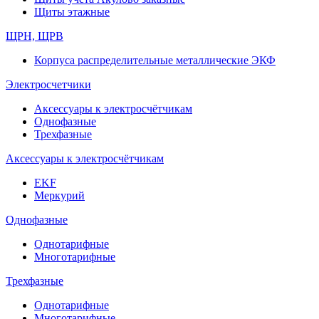
Щиты этажные
ЩРН, ЩРВ
Корпуса распределительные металлические ЭКФ
Электросчетчики
Аксессуары к электросчётчикам
Однофазные
Трехфазные
Аксессуары к электросчётчикам
EKF
Меркурий
Однофазные
Однотарифные
Многотарифные
Трехфазные
Однотарифные
Многотарифные