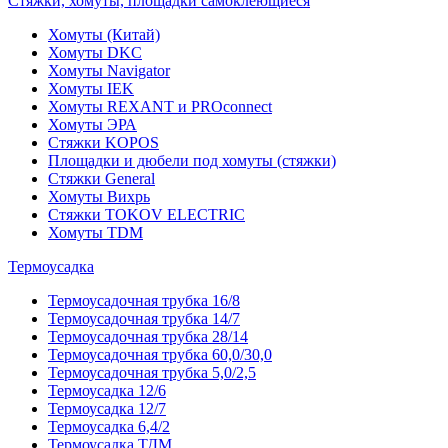
Стяжки, хомуты, площадки самоклеющиеся
Хомуты (Китай)
Хомуты DKC
Хомуты Navigator
Хомуты IEK
Хомуты REXANT и PROconnect
Хомуты ЭРА
Стяжки KOPOS
Площадки и дюбели под хомуты (стяжки)
Стяжки General
Хомуты Вихрь
Стяжки TOKOV ELECTRIC
Хомуты TDM
Термоусадка
Термоусадочная трубка 16/8
Термоусадочная трубка 14/7
Термоусадочная трубка 28/14
Термоусадочная трубка 60,0/30,0
Термоусадочная трубка 5,0/2,5
Термоусадка 12/6
Термоусадка 12/7
Термоусадка 6,4/2
Термоусадка ТДМ