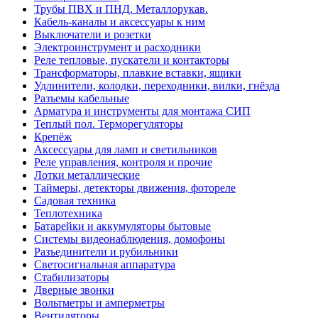
Трубы ПВХ и ПНД. Металлорукав.
Кабель-каналы и аксессуары к ним
Выключатели и розетки
Электроинструмент и расходники
Реле тепловые, пускатели и контакторы
Трансформаторы, плавкие вставки, ящики
Удлинители, колодки, переходники, вилки, гнёзда
Разъемы кабельные
Арматура и инструменты для монтажа СИП
Теплый пол. Терморегуляторы
Крепёж
Аксессуары для ламп и светильников
Реле управления, контроля и прочие
Лотки металлические
Таймеры, детекторы движения, фотореле
Садовая техника
Теплотехника
Батарейки и аккумуляторы бытовые
Системы видеонаблюдения, домофоны
Разъединители и рубильники
Светосигнальная аппаратура
Стабилизаторы
Дверные звонки
Вольтметры и амперметры
Вентиляторы