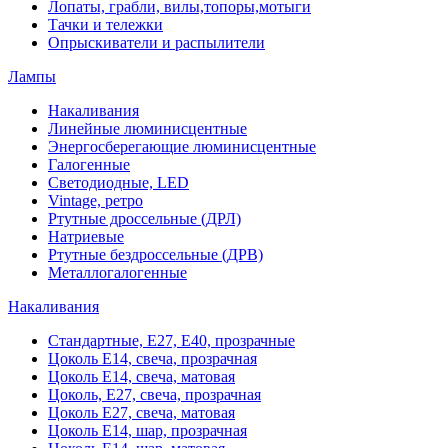
Лопаты, грабли, вилы,топоры,мотыги
Тачки и тележки
Опрыскиватели и распылители
Лампы
Накаливания
Линейные люминисцентные
Энергосберегающие люминисцентные
Галогенные
Светодиодные, LED
Vintage, ретро
Ртутные дроссельные (ДРЛ)
Натриевые
Ртутные бездроссельные (ДРВ)
Металлогалогенные
Накаливания
Стандартные, Е27, Е40, прозрачные
Цоколь Е14, свеча, прозрачная
Цоколь Е14, свеча, матовая
Цоколь, Е27, свеча, прозрачная
Цоколь Е27, свеча, матовая
Цоколь Е14, шар, прозрачная