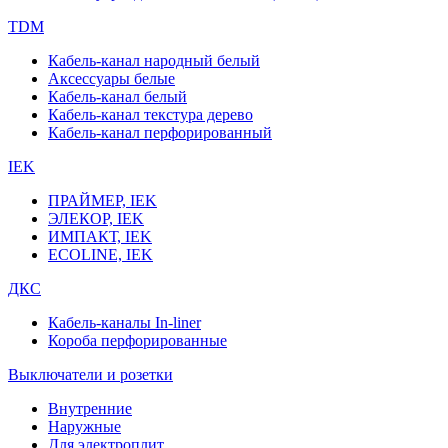
TDM
Кабель-канал народный белый
Аксессуары белые
Кабель-канал белый
Кабель-канал текстура дерево
Кабель-канал перфорированный
IEK
ПРАЙМЕР, IEK
ЭЛЕКОР, IEK
ИМПАКТ, IEK
ECOLINE, IEK
ДКС
Кабель-каналы In-liner
Короба перфорированные
Выключатели и розетки
Внутренние
Наружные
Для электроплит