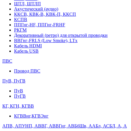
ШТЛ, ШТЛП
Акустический (аудио)
ККСВ, КВК-В, КВК-П, ККСП
КСПВ
ППГнг-HF, ППГнг-FRHF
РКГМ
Декоративный (ретро) для открытой проводки
ВВГнг-FRLS (Low Smoke), LTx
Кабель HDMI
Кабель USB
ПВС
Провод ПВС
ПуВ, ПуГВ
ПуВ
ПуГВ
КГ, КГН, КГВВ
КГВВнг,КГВЭнг
АПВ, АПУНП, АВВГ, АВВГнг, АВБбШв, ААБл, АСБЛ, А, А