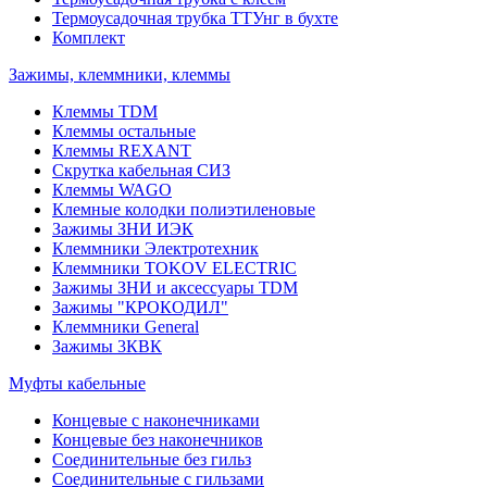
Термоусадочная трубка ТТУнг в бухте
Комплект
Зажимы, клеммники, клеммы
Клеммы TDM
Клеммы остальные
Клеммы REXANT
Скрутка кабельная СИЗ
Клеммы WAGO
Клемные колодки полиэтиленовые
Зажимы ЗНИ ИЭК
Клеммники Электротехник
Клеммники TOKOV ELECTRIC
Зажимы ЗНИ и аксессуары TDM
Зажимы "КРОКОДИЛ"
Клеммники General
Зажимы 3КВК
Муфты кабельные
Концевые с наконечниками
Концевые без наконечников
Соединительные без гильз
Соединительные с гильзами