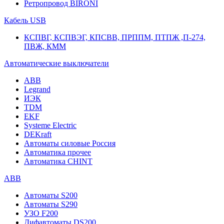
Ретропровод BIRONI
Кабель USB
КСПВГ, КСПВЭГ, КПСВВ, ПРППМ, ПТПЖ ,П-274,
ПВЖ, КММ
Автоматические выключатели
ABB
Legrand
ИЭК
TDM
EKF
Systeme Electric
DEKraft
Автоматы силовые Россия
Автоматика прочее
Автоматика CHINT
ABB
Автоматы S200
Автоматы S290
УЗО F200
Дифавтоматы DS200