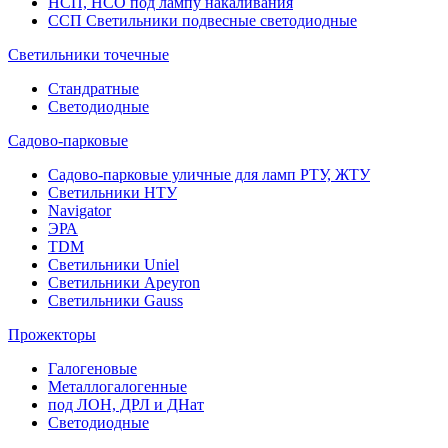
НСП, НСО под лампу накаливания
ССП Светильники подвесные светодиодные
Светильники точечные
Стандратные
Светодиодные
Садово-парковые
Садово-парковые уличные для ламп РТУ, ЖТУ
Светильники НТУ
Navigator
ЭРА
TDM
Светильники Uniel
Светильники Apeyron
Светильники Gauss
Прожекторы
Галогеновые
Металлогалогенные
под ЛОН, ДРЛ и ДНат
Светодиодные