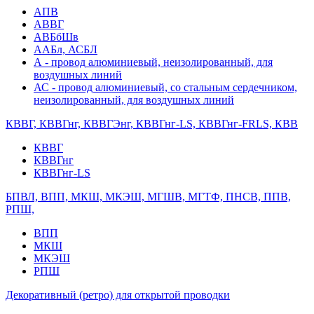
АПВ
АВВГ
АВБбШв
ААБл, АСБЛ
А - провод алюминиевый, неизолированный, для
воздушных линий
АС - провод алюминиевый, со стальным сердечником,
неизолированный, для воздушных линий
КВВГ, КВВГнг, КВВГЭнг, КВВГнг-LS, КВВГнг-FRLS, КВВ
КВВГ
КВВГнг
КВВГнг-LS
БПВЛ, ВПП, МКШ, МКЭШ, МГШВ, МГТФ, ПНСВ, ППВ,
РПШ,
ВПП
МКШ
МКЭШ
РПШ
Декоративный (ретро) для открытой проводки