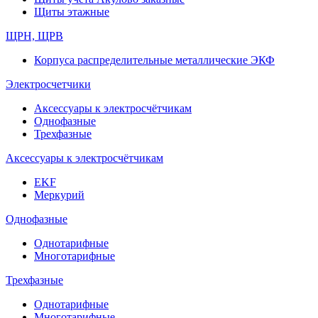
Щиты этажные
ЩРН, ЩРВ
Корпуса распределительные металлические ЭКФ
Электросчетчики
Аксессуары к электросчётчикам
Однофазные
Трехфазные
Аксессуары к электросчётчикам
EKF
Меркурий
Однофазные
Однотарифные
Многотарифные
Трехфазные
Однотарифные
Многотарифные