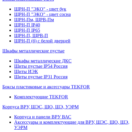
ЩРН-П "ЭКО" - цвет бук
ЩРН-П "ЭКО" - цвет сосна
ЩРН-Пм, ЩРВ-Пм
ЩРН-П IP40
ЩРН-П IP65
ЩРН-П, ЩРВ-П
ЩРН-П (б) с белой дверцей
Шкафы металлические пустые
Шкафы металлические ДКС
Щиты пустые IP54 Россия
Щиты ИЭК
Щиты пустые IP31 Россия
Боксы пластиковые и аксессуары TEKFOR
Комплектующие TEKFOR
Корпуса ВРУ, ШЭС, ЩО, ЩЭ, УЭРМ
Корпуса и панели ВРУ ВАС
Аксессуары и комплектующие для ВРУ, ШЭС, ЩО, ЩЭ,
УЭРМ