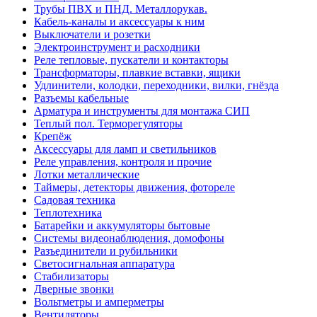
Трубы ПВХ и ПНД. Металлорукав.
Кабель-каналы и аксессуары к ним
Выключатели и розетки
Электроинструмент и расходники
Реле тепловые, пускатели и контакторы
Трансформаторы, плавкие вставки, ящики
Удлинители, колодки, переходники, вилки, гнёзда
Разъемы кабельные
Арматура и инструменты для монтажа СИП
Теплый пол. Терморегуляторы
Крепёж
Аксессуары для ламп и светильников
Реле управления, контроля и прочие
Лотки металлические
Таймеры, детекторы движения, фотореле
Садовая техника
Теплотехника
Батарейки и аккумуляторы бытовые
Системы видеонаблюдения, домофоны
Разъединители и рубильники
Светосигнальная аппаратура
Стабилизаторы
Дверные звонки
Вольтметры и амперметры
Вентиляторы