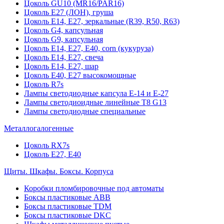
Цоколь GU10 (MR16/PAR16)
Цоколь Е27 (ЛОН), груша
Цоколь Е14, Е27, зеркальные (R39, R50, R63)
Цоколь G4, капсульная
Цоколь G9, капсульная
Цоколь Е14, Е27, Е40, corn (кукуруза)
Цоколь Е14, Е27, свеча
Цоколь Е14, Е27, шар
Цоколь Е40, Е27 высокомощные
Цоколь R7s
Лампы светодиодные капсула Е-14 и Е-27
Лампы светодиоидные линейные T8 G13
Лампы светодиодные специальные
Металлогалогенные
Цоколь RX7s
Цоколь Е27, E40
Щиты. Шкафы. Боксы. Корпуса
Коробки пломбировочные под автоматы
Боксы пластиковые ABB
Боксы пластиковые TDM
Боксы пластиковые DKC