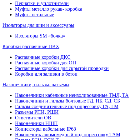
Перчатки и уплотнители
Муфты металло рукав- коробка
Муфты остальные
Изоляторы для шин и аксессуары
Изоляторы SM «бочка»
Коробки распаячные ПВХ
Распаячные коробки ДКС
Распаячные коробки для ОП
Распаячные коробки для скрытой проводки
Коробки для заливки в бетон
Наконечники, гильзы, разъемы
Наконечники кабельные неизолированные ТМЛ, ТА
Наконечники и гильзы болтовые ГД, НБ, СД, СБ
Гильзы соединительные под опрессовку ГА, ГМ
Разъемы РПИ, РШИ
Ответвители ОВ
Наконечники НШП
Коннекторы кабельные IP68
Наконечник алюмомедный под опрессовку ТАМ