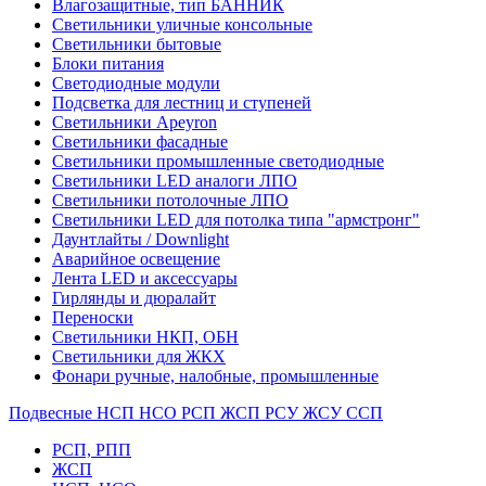
Влагозащитные, тип БАННИК
Светильники уличные консольные
Светильники бытовые
Блоки питания
Светодиодные модули
Подсветка для лестниц и ступеней
Светильники Apeyron
Светильники фасадные
Светильники промышленные светодиодные
Светильники LED аналоги ЛПО
Светильники потолочные ЛПО
Светильники LED для потолка типа "армстронг"
Даунтлайты / Downlight
Аварийное освещение
Лента LED и аксессуары
Гирлянды и дюралайт
Переноски
Светильники НКП, ОБН
Светильники для ЖКХ
Фонари ручные, налобные, промышленные
Подвесные НСП НСО РСП ЖСП РСУ ЖСУ ССП
РСП, РПП
ЖСП