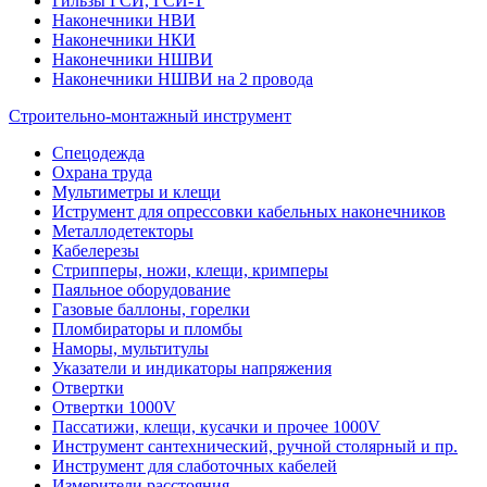
Гильзы ГСИ, ГСИ-Т
Наконечники НВИ
Наконечники НКИ
Наконечники НШВИ
Наконечники НШВИ на 2 провода
Строительно-монтажный инструмент
Спецодежда
Охрана труда
Мультиметры и клещи
Иструмент для опрессовки кабельных наконечников
Металлодетекторы
Кабелерезы
Стрипперы, ножи, клещи, кримперы
Паяльное оборудование
Газовые баллоны, горелки
Пломбираторы и пломбы
Наморы, мультитулы
Указатели и индикаторы напряжения
Отвертки
Отвертки 1000V
Пассатижи, клещи, кусачки и прочее 1000V
Инструмент сантехнический, ручной столярный и пр.
Инструмент для слаботочных кабелей
Измерители расстояния