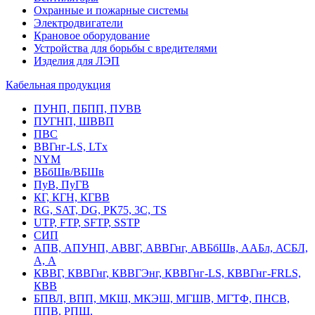
Охранные и пожарные системы
Электродвигатели
Крановое оборудование
Устройства для борьбы с вредителями
Изделия для ЛЭП
Кабельная продукция
ПУНП, ПБПП, ПУВВ
ПУГНП, ШВВП
ПВС
ВВГнг-LS, LTx
NYM
ВБбШв/ВБШв
ПуВ, ПуГВ
КГ, КГН, КГВВ
RG, SAT, DG, РК75, 3С, TS
UTP, FTP, SFTP, SSTP
СИП
АПВ, АПУНП, АВВГ, АВВГнг, АВБбШв, ААБл, АСБЛ,
А, А
КВВГ, КВВГнг, КВВГЭнг, КВВГнг-LS, КВВГнг-FRLS,
КВВ
БПВЛ, ВПП, МКШ, МКЭШ, МГШВ, МГТФ, ПНСВ,
ППВ, РПШ,