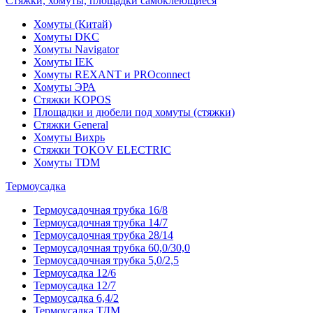
Стяжки, хомуты, площадки самоклеющиеся
Хомуты (Китай)
Хомуты DKC
Хомуты Navigator
Хомуты IEK
Хомуты REXANT и PROconnect
Хомуты ЭРА
Стяжки KOPOS
Площадки и дюбели под хомуты (стяжки)
Стяжки General
Хомуты Вихрь
Стяжки TOKOV ELECTRIC
Хомуты TDM
Термоусадка
Термоусадочная трубка 16/8
Термоусадочная трубка 14/7
Термоусадочная трубка 28/14
Термоусадочная трубка 60,0/30,0
Термоусадочная трубка 5,0/2,5
Термоусадка 12/6
Термоусадка 12/7
Термоусадка 6,4/2
Термоусадка ТДМ