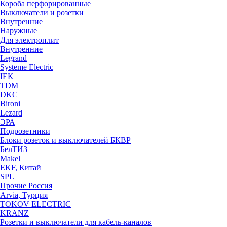
Короба перфорированные
Выключатели и розетки
Внутренние
Наружные
Для электроплит
Внутренние
Legrand
Systeme Electric
IEK
TDM
DKC
Bironi
Lezard
ЭРА
Подрозетники
Блоки розеток и выключателей БКВР
БелТИЗ
Makel
EKF, Китай
SPL
Прочие Россия
Arvia, Турция
TOKOV ELECTRIC
KRANZ
Розетки и выключатели для кабель-каналов