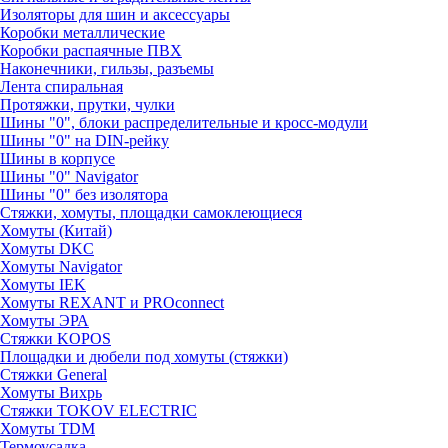
Изоляторы для шин и аксессуары
Коробки металлические
Коробки распаячные ПВХ
Наконечники, гильзы, разъемы
Лента спиральная
Протяжки, прутки, чулки
Шины "0", блоки распределительные и кросс-модули
Шины "0" на DIN-рейку
Шины в корпусе
Шины "0" Navigator
Шины "0" без изолятора
Стяжки, хомуты, площадки самоклеющиеся
Хомуты (Китай)
Хомуты DKC
Хомуты Navigator
Хомуты IEK
Хомуты REXANT и PROconnect
Хомуты ЭРА
Стяжки KOPOS
Площадки и дюбели под хомуты (стяжки)
Стяжки General
Хомуты Вихрь
Стяжки TOKOV ELECTRIC
Хомуты TDM
Термоусадка