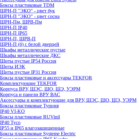
Боксы пластиковые TDM
ЩРН-П "ЭКО" - цвет бук
ЩРН-П "ЭКО" - цвет сосна
ЩРН-Пм, ЩРВ-Пм
ЩРН-П IP40
ЩРН-П IP65
ЩРН-П, ЩРВ-П
ЩРН-П (б) с белой дверцей
Шкафы металлические пустые
Шкафы металлические ДКС
Щиты пустые IP54 Россия
Щиты ИЭК
Щиты пустые IP31 Россия
Боксы пластиковые и аксессуары TEKFOR
Комплектующие TEKFOR
Корпуса ВРУ, ШЭС, ЩО, ЩЭ, УЭРМ
Корпуса и панели ВРУ ВАС
Аксессуары и комплектующие для ВРУ, ШЭС, ЩО, ЩЭ, УЭРМ
Боксы пластиковые Турция
IP40 VI-KO
Боксы пластиковые RUVinil
IP40 Тусо
IP55 и IP65 влагозащищенные
Боксы пластиковые Systeme Electric