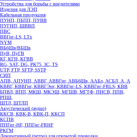
Устройства для борьбы с вредителями
Изделия для ЛЭП
Кабельная продукция
ПУНП, ПБПП, ПУВВ
ПУГНП, ШВВП
ПВС
ВВГнг-LS, LTx
NYM
ВБбШв/ВБШв
ПуВ, ПуГВ
КГ, КГН, КГВВ
RG, SAT, DG, РК75, 3С, TS
UTP, FTP, SFTP, SSTP
СИП
АПВ, АПУНП, АВВГ, АВВГнг, АВБбШв, ААБл, АСБЛ, А, А
КВВГ, КВВГнг, КВВГЭнг, КВВГнг-LS, КВВГнг-FRLS, КВВ
БПВЛ, ВПП, МКШ, МКЭШ, МГШВ, МГТФ, ПНСВ, ППВ,
РПШ,
ШТЛ, ШТЛП
Акустический (аудио)
ККСВ, КВК-В, КВК-П, ККСП
КСПВ
ППГнг-HF, ППГнг-FRHF
РКГМ
Декоративный (ретро) для открытой проводки