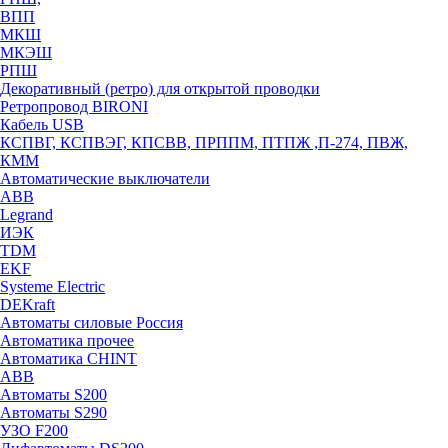
ВПП
МКШ
МКЭШ
РПШ
Декоративный (ретро) для открытой проводки
Ретропровод BIRONI
Кабель USB
КСПВГ, КСПВЭГ, КПСВВ, ПРППМ, ПТПЖ ,П-274, ПВЖ,
КММ
Автоматические выключатели
ABB
Legrand
ИЭК
TDM
EKF
Systeme Electric
DEKraft
Автоматы силовые Россия
Автоматика прочее
Автоматика CHINT
ABB
Автоматы S200
Автоматы S290
УЗО F200