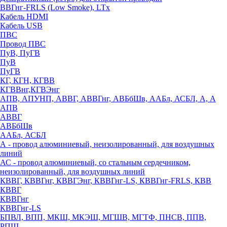
ВВГнг-FRLS (Low Smoke), LTx
Кабель HDMI
Кабель USB
ПВС
Провод ПВС
ПуВ, ПуГВ
ПуВ
ПуГВ
КГ, КГН, КГВВ
КГВВнг,КГВЭнг
АПВ, АПУНП, АВВГ, АВВГнг, АВБбШв, ААБл, АСБЛ, А, А
АПВ
АВВГ
АВБбШв
ААБл, АСБЛ
А - провод алюминиевый, неизолированный, для воздушных
линий
АС - провод алюминиевый, со стальным сердечником,
неизолированный, для воздушных линий
КВВГ, КВВГнг, КВВГЭнг, КВВГнг-LS, КВВГнг-FRLS, КВВ
КВВГ
КВВГнг
КВВГнг-LS
БПВЛ, ВПП, МКШ, МКЭШ, МГШВ, МГТФ, ПНСВ, ППВ,
РПШ,