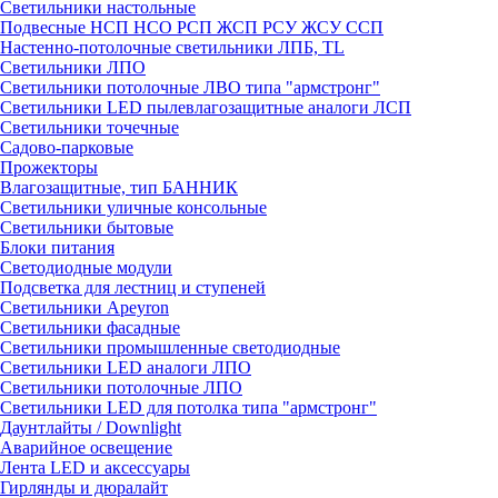
Светильники настольные
Подвесные НСП НСО РСП ЖСП РСУ ЖСУ ССП
Настенно-потолочные светильники ЛПБ, TL
Светильники ЛПО
Светильники потолочные ЛВО типа "армстронг"
Светильники LED пылевлагозащитные аналоги ЛСП
Светильники точечные
Садово-парковые
Прожекторы
Влагозащитные, тип БАННИК
Светильники уличные консольные
Светильники бытовые
Блоки питания
Светодиодные модули
Подсветка для лестниц и ступеней
Светильники Apeyron
Светильники фасадные
Светильники промышленные светодиодные
Светильники LED аналоги ЛПО
Светильники потолочные ЛПО
Светильники LED для потолка типа "армстронг"
Даунтлайты / Downlight
Аварийное освещение
Лента LED и аксессуары
Гирлянды и дюралайт