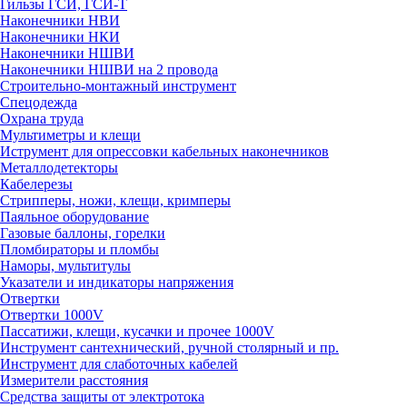
Гильзы ГСИ, ГСИ-Т
Наконечники НВИ
Наконечники НКИ
Наконечники НШВИ
Наконечники НШВИ на 2 провода
Строительно-монтажный инструмент
Спецодежда
Охрана труда
Мультиметры и клещи
Иструмент для опрессовки кабельных наконечников
Металлодетекторы
Кабелерезы
Стрипперы, ножи, клещи, кримперы
Паяльное оборудование
Газовые баллоны, горелки
Пломбираторы и пломбы
Наморы, мультитулы
Указатели и индикаторы напряжения
Отвертки
Отвертки 1000V
Пассатижи, клещи, кусачки и прочее 1000V
Инструмент сантехнический, ручной столярный и пр.
Инструмент для слаботочных кабелей
Измерители расстояния
Средства защиты от электротока