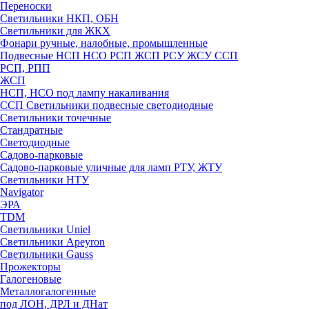
Переноски
Светильники НКП, ОБН
Светильники для ЖКХ
Фонари ручные, налобные, промышленные
Подвесные НСП НСО РСП ЖСП РСУ ЖСУ ССП
РСП, РПП
ЖСП
НСП, НСО под лампу накаливания
ССП Светильники подвесные светодиодные
Светильники точечные
Стандратные
Светодиодные
Садово-парковые
Садово-парковые уличные для ламп РТУ, ЖТУ
Светильники НТУ
Navigator
ЭРА
TDM
Светильники Uniel
Светильники Apeyron
Светильники Gauss
Прожекторы
Галогеновые
Металлогалогенные
под ЛОН, ДРЛ и ДНат