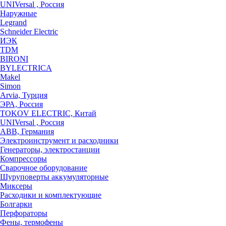
UNIVersal , Россия
Наружные
Legrand
Schneider Electric
ИЭК
TDM
BIRONI
BYLECTRICA
Makel
Simon
Arvia, Турция
ЭРА, Россия
TOKOV ELECTRIC, Китай
UNIVersal , Россия
ABB, Германия
Электроинструмент и расходники
Генераторы, электростанции
Компрессоры
Сварочное оборудование
Шуруповерты аккумуляторные
Миксеры
Расходики и комплектующие
Болгарки
Перфораторы
Фены, термофены