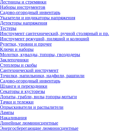
Лестницы и стремянки
Наборы инструментов
Садово-огородный инвентарь
Указатели и индикаторы напряжения
Детекторы напряжения
Тестеры
Инструмент сантехнический, ручной столярный и пр.
Инструмент режущий, пилящий и колющий
Рулетки, уровни и прочее
Ключи и наборы
Молотки, кувалды, топоры, гвоздодеры
Заклепочники
Степлеры и скобы
Сантехнический инструмент
Точилки, напильники, надфили, рашпили
Садово-огородный инвентарь
Шланги и переходники
Секаторы и кусторезы
Лопаты, грабли, вилы,топоры,мотыги
Тачки и тележки
Опрыскиватели и распылители
Лампы
Накаливания
Линейные люминисцентные
Энергосберегающие люминисцентные