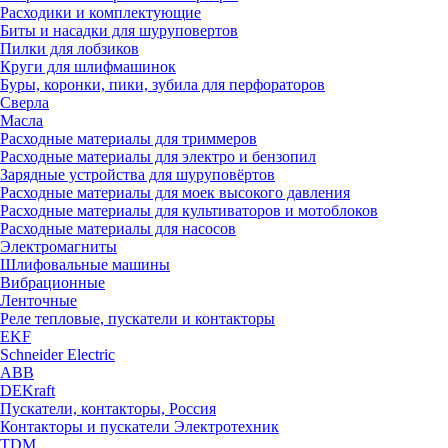
Расходики и комплектующие
Биты и насадки для шуруповертов
Пилки для лобзиков
Круги для шлифмашинок
Буры, коронки, пики, зубила для перфораторов
Сверла
Масла
Расходные материалы для триммеров
Расходные материалы для электро и бензопил
Зарядные устройства для шуруповёртов
Расходные материалы для моек высокого давления
Расходные материалы для культиваторов и мотоблоков
Расходные материалы для насосов
Электромагниты
Шлифовальные машины
Вибрационные
Ленточные
Реле тепловые, пускатели и контакторы
EKF
Schneider Electric
ABB
DEKraft
Пускатели, контакторы, Россия
Контакторы и пускатели Электротехник
TDM