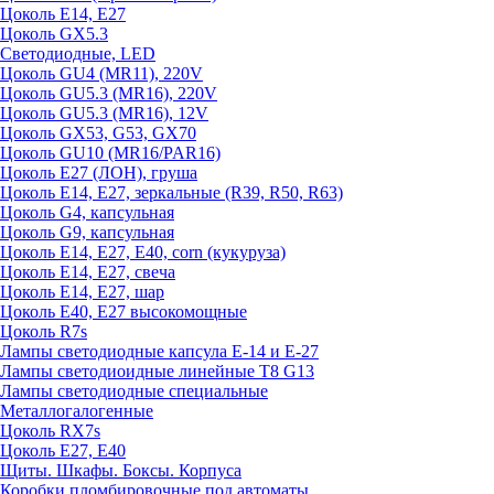
Цоколь E14, E27
Цоколь GX5.3
Светодиодные, LED
Цоколь GU4 (MR11), 220V
Цоколь GU5.3 (MR16), 220V
Цоколь GU5.3 (MR16), 12V
Цоколь GX53, G53, GX70
Цоколь GU10 (MR16/PAR16)
Цоколь Е27 (ЛОН), груша
Цоколь Е14, Е27, зеркальные (R39, R50, R63)
Цоколь G4, капсульная
Цоколь G9, капсульная
Цоколь Е14, Е27, Е40, corn (кукуруза)
Цоколь Е14, Е27, свеча
Цоколь Е14, Е27, шар
Цоколь Е40, Е27 высокомощные
Цоколь R7s
Лампы светодиодные капсула Е-14 и Е-27
Лампы светодиоидные линейные T8 G13
Лампы светодиодные специальные
Металлогалогенные
Цоколь RX7s
Цоколь Е27, E40
Щиты. Шкафы. Боксы. Корпуса
Коробки пломбировочные под автоматы