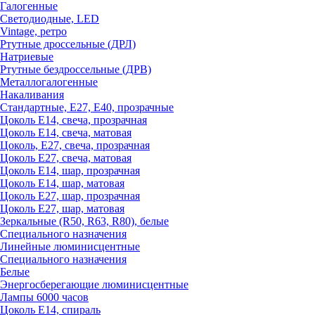
Галогенные
Светодиодные, LED
Vintage, ретро
Ртутные дроссельные (ДРЛ)
Натриевые
Ртутные бездроссельные (ДРВ)
Металлогалогенные
Накаливания
Стандартные, Е27, Е40, прозрачные
Цоколь Е14, свеча, прозрачная
Цоколь Е14, свеча, матовая
Цоколь, Е27, свеча, прозрачная
Цоколь Е27, свеча, матовая
Цоколь Е14, шар, прозрачная
Цоколь Е14, шар, матовая
Цоколь Е27, шар, прозрачная
Цоколь Е27, шар, матовая
Зеркальные (R50, R63, R80), белые
Специального назначения
Линейные люминисцентные
Специального назначения
Белые
Энергосберегающие люминисцентные
Лампы 6000 часов
Цоколь Е14, спираль