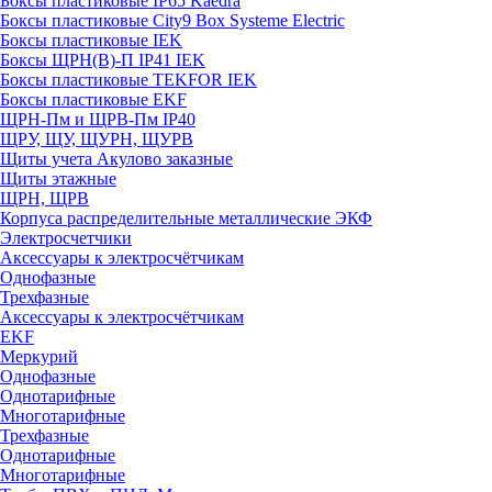
Боксы пластиковые IP65 Kaedra
Боксы пластиковые City9 Box Systeme Electric
Боксы пластиковые IEK
Боксы ЩРН(В)-П IP41 IEK
Боксы пластиковые TEKFOR IEK
Боксы пластиковые EKF
ЩРН-Пм и ЩРВ-Пм IP40
ЩРУ, ЩУ, ЩУРН, ЩУРВ
Щиты учета Акулово заказные
Щиты этажные
ЩРН, ЩРВ
Корпуса распределительные металлические ЭКФ
Электросчетчики
Аксессуары к электросчётчикам
Однофазные
Трехфазные
Аксессуары к электросчётчикам
EKF
Меркурий
Однофазные
Однотарифные
Многотарифные
Трехфазные
Однотарифные
Многотарифные