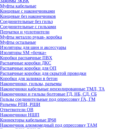
Зажимы 3КВК
Муфты кабельные
Концевые с наконечниками
Концевые без наконечников
Соединительные без гильз
Соединительные с гильзами
Перчатки и уплотнители
Муфты металло рукав- коробка
Муфты остальные
Изоляторы для шин и аксессуары
Изоляторы SM «бочка»
Коробки распаячные ПВХ
Распаячные коробки ДКС
Распаячные коробки для ОП
Распаячные коробки для скрытой проводки
Коробки для заливки в бетон
Наконечники, гильзы, разъемы
Наконечники кабельные неизолированные ТМЛ, ТА
Наконечники и гильзы болтовые ГД, НБ, СД, СБ
Гильзы соединительные под опрессовку ГА, ГМ
Разъемы РПИ, РШИ
Ответвители ОВ
Наконечники НШП
Коннекторы кабельные IP68
Наконечник алюмомедный под опрессовку ТАМ