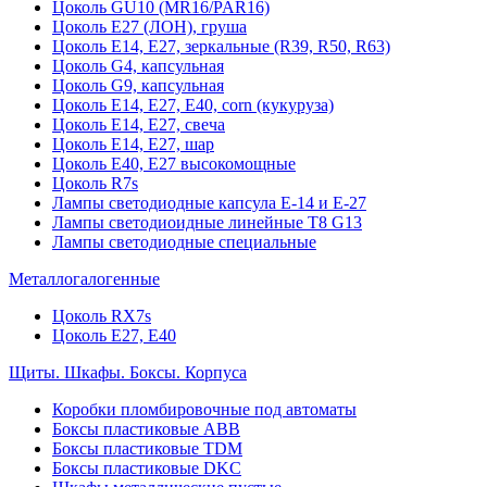
Цоколь GU10 (MR16/PAR16)
Цоколь Е27 (ЛОН), груша
Цоколь Е14, Е27, зеркальные (R39, R50, R63)
Цоколь G4, капсульная
Цоколь G9, капсульная
Цоколь Е14, Е27, Е40, corn (кукуруза)
Цоколь Е14, Е27, свеча
Цоколь Е14, Е27, шар
Цоколь Е40, Е27 высокомощные
Цоколь R7s
Лампы светодиодные капсула Е-14 и Е-27
Лампы светодиоидные линейные T8 G13
Лампы светодиодные специальные
Металлогалогенные
Цоколь RX7s
Цоколь Е27, E40
Щиты. Шкафы. Боксы. Корпуса
Коробки пломбировочные под автоматы
Боксы пластиковые ABB
Боксы пластиковые TDM
Боксы пластиковые DKC