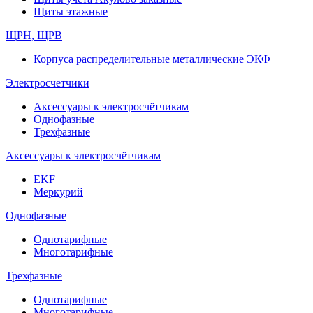
Щиты этажные
ЩРН, ЩРВ
Корпуса распределительные металлические ЭКФ
Электросчетчики
Аксессуары к электросчётчикам
Однофазные
Трехфазные
Аксессуары к электросчётчикам
EKF
Меркурий
Однофазные
Однотарифные
Многотарифные
Трехфазные
Однотарифные
Многотарифные