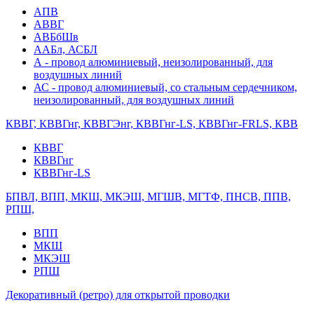
АПВ
АВВГ
АВБбШв
ААБл, АСБЛ
А - провод алюминиевый, неизолированный, для
воздушных линий
АС - провод алюминиевый, со стальным сердечником,
неизолированный, для воздушных линий
КВВГ, КВВГнг, КВВГЭнг, КВВГнг-LS, КВВГнг-FRLS, КВВ
КВВГ
КВВГнг
КВВГнг-LS
БПВЛ, ВПП, МКШ, МКЭШ, МГШВ, МГТФ, ПНСВ, ППВ,
РПШ,
ВПП
МКШ
МКЭШ
РПШ
Декоративный (ретро) для открытой проводки