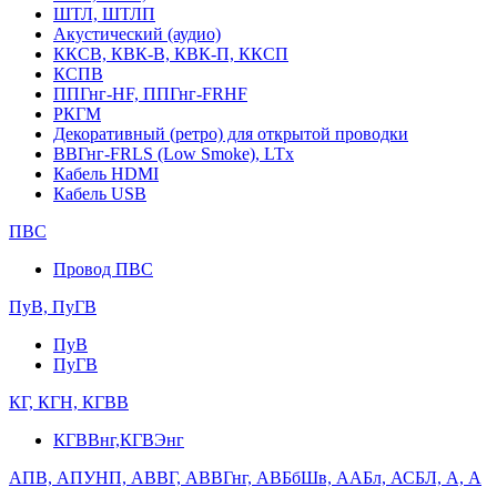
ШТЛ, ШТЛП
Акустический (аудио)
ККСВ, КВК-В, КВК-П, ККСП
КСПВ
ППГнг-HF, ППГнг-FRHF
РКГМ
Декоративный (ретро) для открытой проводки
ВВГнг-FRLS (Low Smoke), LTx
Кабель HDMI
Кабель USB
ПВС
Провод ПВС
ПуВ, ПуГВ
ПуВ
ПуГВ
КГ, КГН, КГВВ
КГВВнг,КГВЭнг
АПВ, АПУНП, АВВГ, АВВГнг, АВБбШв, ААБл, АСБЛ, А, А