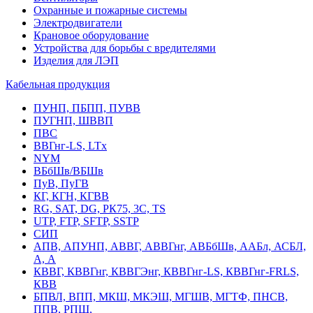
Охранные и пожарные системы
Электродвигатели
Крановое оборудование
Устройства для борьбы с вредителями
Изделия для ЛЭП
Кабельная продукция
ПУНП, ПБПП, ПУВВ
ПУГНП, ШВВП
ПВС
ВВГнг-LS, LTx
NYM
ВБбШв/ВБШв
ПуВ, ПуГВ
КГ, КГН, КГВВ
RG, SAT, DG, РК75, 3С, TS
UTP, FTP, SFTP, SSTP
СИП
АПВ, АПУНП, АВВГ, АВВГнг, АВБбШв, ААБл, АСБЛ,
А, А
КВВГ, КВВГнг, КВВГЭнг, КВВГнг-LS, КВВГнг-FRLS,
КВВ
БПВЛ, ВПП, МКШ, МКЭШ, МГШВ, МГТФ, ПНСВ,
ППВ, РПШ,