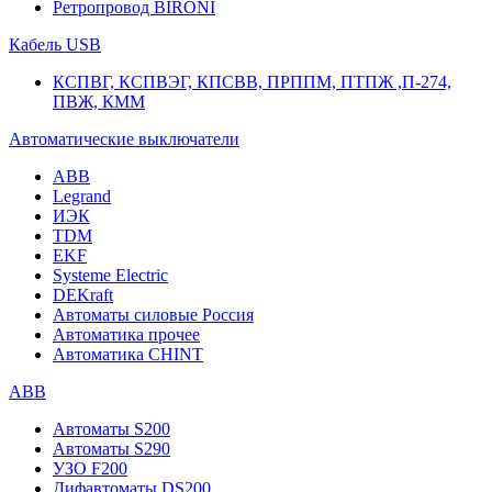
Ретропровод BIRONI
Кабель USB
КСПВГ, КСПВЭГ, КПСВВ, ПРППМ, ПТПЖ ,П-274,
ПВЖ, КММ
Автоматические выключатели
ABB
Legrand
ИЭК
TDM
EKF
Systeme Electric
DEKraft
Автоматы силовые Россия
Автоматика прочее
Автоматика CHINT
ABB
Автоматы S200
Автоматы S290
УЗО F200
Дифавтоматы DS200