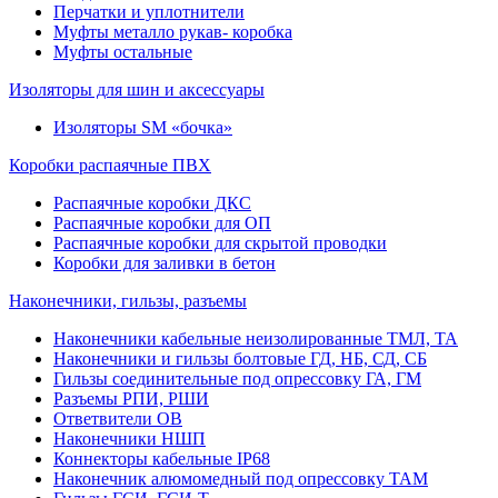
Перчатки и уплотнители
Муфты металло рукав- коробка
Муфты остальные
Изоляторы для шин и аксессуары
Изоляторы SM «бочка»
Коробки распаячные ПВХ
Распаячные коробки ДКС
Распаячные коробки для ОП
Распаячные коробки для скрытой проводки
Коробки для заливки в бетон
Наконечники, гильзы, разъемы
Наконечники кабельные неизолированные ТМЛ, ТА
Наконечники и гильзы болтовые ГД, НБ, СД, СБ
Гильзы соединительные под опрессовку ГА, ГМ
Разъемы РПИ, РШИ
Ответвители ОВ
Наконечники НШП
Коннекторы кабельные IP68
Наконечник алюмомедный под опрессовку ТАМ