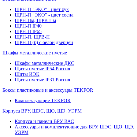
ЩРН-П "ЭКО" - цвет бук
ЩРН-П "ЭКО" - цвет сосна
ЩРН-Пм, ЩРВ-Пм
ЩРН-П IP40
ЩРН-П IP65
ЩРН-П, ЩРВ-П
ЩРН-П (б) с белой дверцей
Шкафы металлические пустые
Шкафы металлические ДКС
Щиты пустые IP54 Россия
Щиты ИЭК
Щиты пустые IP31 Россия
Боксы пластиковые и аксессуары TEKFOR
Комплектующие TEKFOR
Корпуса ВРУ, ШЭС, ЩО, ЩЭ, УЭРМ
Корпуса и панели ВРУ ВАС
Аксессуары и комплектующие для ВРУ, ШЭС, ЩО, ЩЭ,
УЭРМ