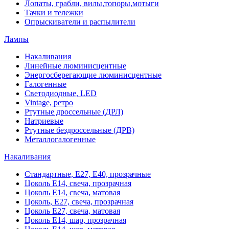
Лопаты, грабли, вилы,топоры,мотыги
Тачки и тележки
Опрыскиватели и распылители
Лампы
Накаливания
Линейные люминисцентные
Энергосберегающие люминисцентные
Галогенные
Светодиодные, LED
Vintage, ретро
Ртутные дроссельные (ДРЛ)
Натриевые
Ртутные бездроссельные (ДРВ)
Металлогалогенные
Накаливания
Стандартные, Е27, Е40, прозрачные
Цоколь Е14, свеча, прозрачная
Цоколь Е14, свеча, матовая
Цоколь, Е27, свеча, прозрачная
Цоколь Е27, свеча, матовая
Цоколь Е14, шар, прозрачная