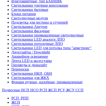
Влагозащитные, тип БАННИК
Светильники уличные консольные
Светильники бытовые
Блоки питания
Светодиодные модули
Подсветка для лестниц и ступеней
Светильники Apeyron
Светильники фасадные
Светильники промышленные светодиодные
Светильники LED аналоги ЛПО
Светильники потолочные ЛПО
Светильники LED для потолка типа "армстронг"
Даунтлайты / Downlight
Аварийное освещение
Лента LED и аксессуары
Гирлянды и дюралайт
Переноски
Светильники НКП, ОБН
Светильники для ЖКХ
Фонари ручные, налобные, промышленные
Подвесные НСП НСО РСП ЖСП РСУ ЖСУ ССП
РСП, РПП
ЖСП