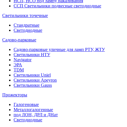
НСП, НСО под лампу накаливания
ССП Светильники подвесные светодиодные
Светильники точечные
Стандратные
Светодиодные
Садово-парковые
Садово-парковые уличные для ламп РТУ, ЖТУ
Светильники НТУ
Navigator
ЭРА
TDM
Светильники Uniel
Светильники Apeyron
Светильники Gauss
Прожекторы
Галогеновые
Металлогалогенные
под ЛОН, ДРЛ и ДНат
Светодиодные