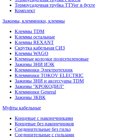
Термоусадочная трубка ТТУнг в бухте
Комплект
Зажимы, клеммники, клеммы
Клеммы TDM
Клеммы остальные
Клеммы REXANT
Скрутка кабельная СИЗ
Клеммы WAGO
Клемные колодки полиэтиленовые
Зажимы ЗНИ ИЭК
Клеммники Электротехник
Клеммники TOKOV ELECTRIC
Зажимы ЗНИ и аксессуары TDM
Зажимы "КРОКОДИЛ"
Клеммники General
Зажимы 3КВК
Муфты кабельные
Концевые с наконечниками
Концевые без наконечников
Соединительные без гильз
Соединительные с гильзами