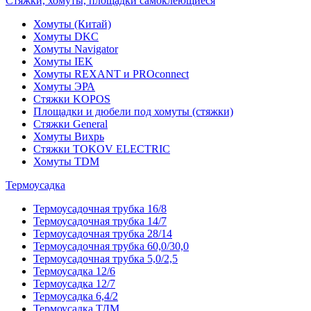
Стяжки, хомуты, площадки самоклеющиеся
Хомуты (Китай)
Хомуты DKC
Хомуты Navigator
Хомуты IEK
Хомуты REXANT и PROconnect
Хомуты ЭРА
Стяжки KOPOS
Площадки и дюбели под хомуты (стяжки)
Стяжки General
Хомуты Вихрь
Стяжки TOKOV ELECTRIC
Хомуты TDM
Термоусадка
Термоусадочная трубка 16/8
Термоусадочная трубка 14/7
Термоусадочная трубка 28/14
Термоусадочная трубка 60,0/30,0
Термоусадочная трубка 5,0/2,5
Термоусадка 12/6
Термоусадка 12/7
Термоусадка 6,4/2
Термоусадка ТДМ