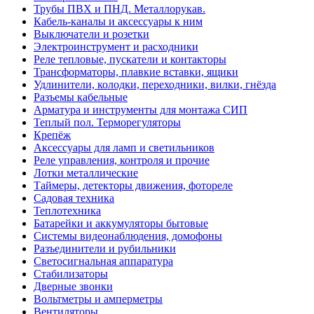
Трубы ПВХ и ПНД. Металлорукав.
Кабель-каналы и аксессуары к ним
Выключатели и розетки
Электроинструмент и расходники
Реле тепловые, пускатели и контакторы
Трансформаторы, плавкие вставки, ящики
Удлинители, колодки, переходники, вилки, гнёзда
Разъемы кабельные
Арматура и инструменты для монтажа СИП
Теплый пол. Терморегуляторы
Крепёж
Аксессуары для ламп и светильников
Реле управления, контроля и прочие
Лотки металлические
Таймеры, детекторы движения, фотореле
Садовая техника
Теплотехника
Батарейки и аккумуляторы бытовые
Системы видеонаблюдения, домофоны
Разъединители и рубильники
Светосигнальная аппаратура
Стабилизаторы
Дверные звонки
Вольтметры и амперметры
Вентиляторы