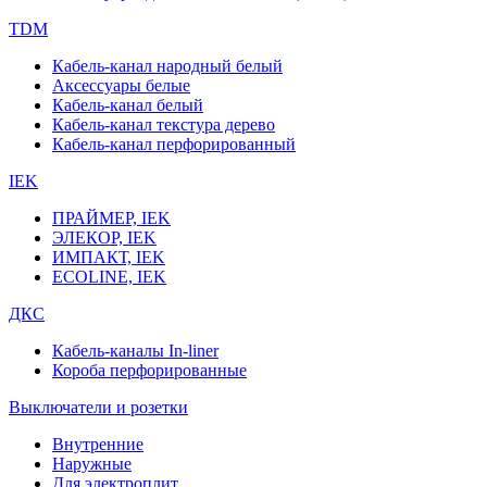
TDM
Кабель-канал народный белый
Аксессуары белые
Кабель-канал белый
Кабель-канал текстура дерево
Кабель-канал перфорированный
IEK
ПРАЙМЕР, IEK
ЭЛЕКОР, IEK
ИМПАКТ, IEK
ECOLINE, IEK
ДКС
Кабель-каналы In-liner
Короба перфорированные
Выключатели и розетки
Внутренние
Наружные
Для электроплит