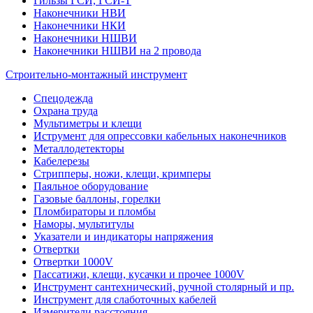
Гильзы ГСИ, ГСИ-Т
Наконечники НВИ
Наконечники НКИ
Наконечники НШВИ
Наконечники НШВИ на 2 провода
Строительно-монтажный инструмент
Спецодежда
Охрана труда
Мультиметры и клещи
Иструмент для опрессовки кабельных наконечников
Металлодетекторы
Кабелерезы
Стрипперы, ножи, клещи, кримперы
Паяльное оборудование
Газовые баллоны, горелки
Пломбираторы и пломбы
Наморы, мультитулы
Указатели и индикаторы напряжения
Отвертки
Отвертки 1000V
Пассатижи, клещи, кусачки и прочее 1000V
Инструмент сантехнический, ручной столярный и пр.
Инструмент для слаботочных кабелей
Измерители расстояния