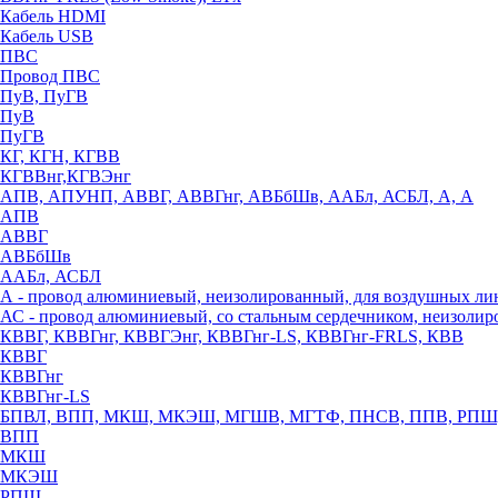
Кабель HDMI
Кабель USB
ПВС
Провод ПВС
ПуВ, ПуГВ
ПуВ
ПуГВ
КГ, КГН, КГВВ
КГВВнг,КГВЭнг
АПВ, АПУНП, АВВГ, АВВГнг, АВБбШв, ААБл, АСБЛ, А, А
АПВ
АВВГ
АВБбШв
ААБл, АСБЛ
А - провод алюминиевый, неизолированный, для воздушных ли
АС - провод алюминиевый, со стальным сердечником, неизоли
КВВГ, КВВГнг, КВВГЭнг, КВВГнг-LS, КВВГнг-FRLS, КВВ
КВВГ
КВВГнг
КВВГнг-LS
БПВЛ, ВПП, МКШ, МКЭШ, МГШВ, МГТФ, ПНСВ, ППВ, РПШ
ВПП
МКШ
МКЭШ
РПШ