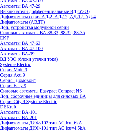
Автоматы ВА 47-100
Автоматы ВА 47-29
Выключатели дифференциальные ВД (УЗО)
Дифавтоматы серия АД-2, АД-12, АД-12, АД-4
Дифавтоматы (АВДТ)
Доп. устройства модульной серии
Силовые автоматы ВА 88-33, 88-32, 88-35
EKF
Автоматы ВА 47-63
Автоматы ВА 47-100
Автоматы ВА-99
ВД УЗО (блоки утечки тока)
Systeme Electric
Серия Multi 9
Серия Acti 9
Серия "Домовой"
Серия Easy 9
Силовые автоматы Easypact Compact NS
Доп. сборочные единицы для силовых ВА
Серия City 9 Systeme Electric
DEKraft
Автоматы BA-101
Автоматы ВА-201
Дифавтоматы ДИФ-102 тип АС lcu=6kA
Дифавтоматы ДИФ-101 тип АС lcu=4.5kA