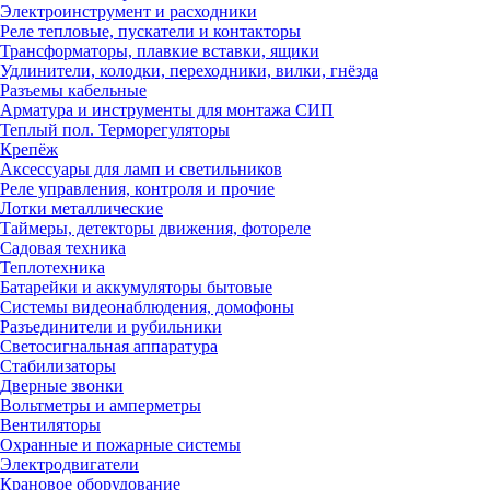
Электроинструмент и расходники
Реле тепловые, пускатели и контакторы
Трансформаторы, плавкие вставки, ящики
Удлинители, колодки, переходники, вилки, гнёзда
Разъемы кабельные
Арматура и инструменты для монтажа СИП
Теплый пол. Терморегуляторы
Крепёж
Аксессуары для ламп и светильников
Реле управления, контроля и прочие
Лотки металлические
Таймеры, детекторы движения, фотореле
Садовая техника
Теплотехника
Батарейки и аккумуляторы бытовые
Системы видеонаблюдения, домофоны
Разъединители и рубильники
Светосигнальная аппаратура
Стабилизаторы
Дверные звонки
Вольтметры и амперметры
Вентиляторы
Охранные и пожарные системы
Электродвигатели
Крановое оборудование