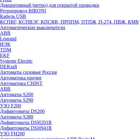
Декоративный (ретро) для открытой проводки
Ретропровод BIRONI
Кабель USB
КСПВГ, КСПВЭГ, КПСВВ, ПРППМ, ПТПЖ ,П-274, ПВЖ, КМ
Автоматические выключатели
ABB
Legrand
ИЭК
TDM
EKF
Systeme Electric
DEKraft
Автоматы силовые Россия
Автоматика прочее
Автоматика CHINT
ABB
Автоматы S200
Автоматы S290
УЗО F200
Дифавтоматы DS200
Автоматы S280
Дифавтоматы DSH201R
Дифавтоматы DSH941R
УЗО FH200