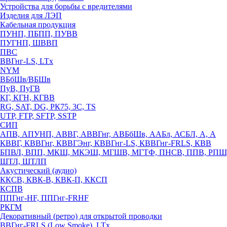
Устройства для борьбы с вредителями
Изделия для ЛЭП
Кабельная продукция
ПУНП, ПБПП, ПУВВ
ПУГНП, ШВВП
ПВС
ВВГнг-LS, LTx
NYM
ВБбШв/ВБШв
ПуВ, ПуГВ
КГ, КГН, КГВВ
RG, SAT, DG, РК75, 3С, TS
UTP, FTP, SFTP, SSTP
СИП
АПВ, АПУНП, АВВГ, АВВГнг, АВБбШв, ААБл, АСБЛ, А, А
КВВГ, КВВГнг, КВВГЭнг, КВВГнг-LS, КВВГнг-FRLS, КВВ
БПВЛ, ВПП, МКШ, МКЭШ, МГШВ, МГТФ, ПНСВ, ППВ, РПШ
ШТЛ, ШТЛП
Акустический (аудио)
ККСВ, КВК-В, КВК-П, ККСП
КСПВ
ППГнг-HF, ППГнг-FRHF
РКГМ
Декоративный (ретро) для открытой проводки
ВВГнг-FRLS (Low Smoke), LTx