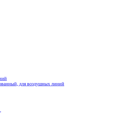
ний
рованный, для воздушных линий
,