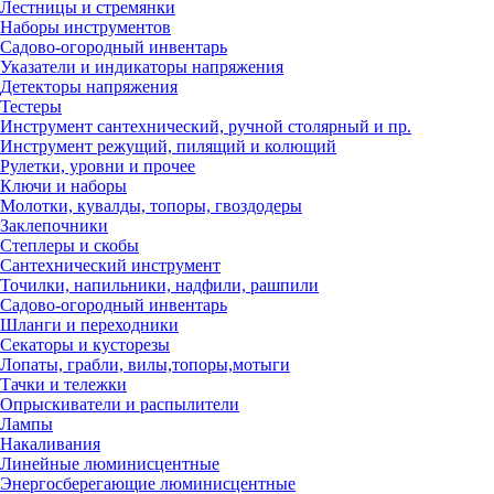
Лестницы и стремянки
Наборы инструментов
Садово-огородный инвентарь
Указатели и индикаторы напряжения
Детекторы напряжения
Тестеры
Инструмент сантехнический, ручной столярный и пр.
Инструмент режущий, пилящий и колющий
Рулетки, уровни и прочее
Ключи и наборы
Молотки, кувалды, топоры, гвоздодеры
Заклепочники
Степлеры и скобы
Сантехнический инструмент
Точилки, напильники, надфили, рашпили
Садово-огородный инвентарь
Шланги и переходники
Секаторы и кусторезы
Лопаты, грабли, вилы,топоры,мотыги
Тачки и тележки
Опрыскиватели и распылители
Лампы
Накаливания
Линейные люминисцентные
Энергосберегающие люминисцентные