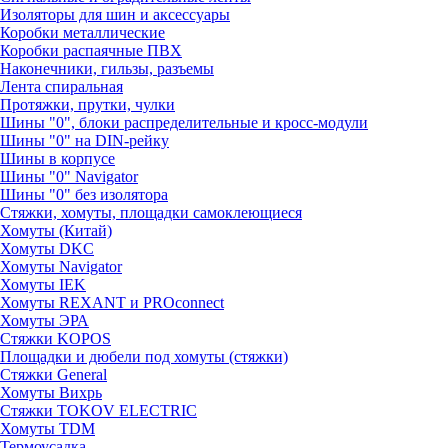
Изоляторы для шин и аксессуары
Коробки металлические
Коробки распаячные ПВХ
Наконечники, гильзы, разъемы
Лента спиральная
Протяжки, прутки, чулки
Шины "0", блоки распределительные и кросс-модули
Шины "0" на DIN-рейку
Шины в корпусе
Шины "0" Navigator
Шины "0" без изолятора
Стяжки, хомуты, площадки самоклеющиеся
Хомуты (Китай)
Хомуты DKC
Хомуты Navigator
Хомуты IEK
Хомуты REXANT и PROconnect
Хомуты ЭРА
Стяжки KOPOS
Площадки и дюбели под хомуты (стяжки)
Стяжки General
Хомуты Вихрь
Стяжки TOKOV ELECTRIC
Хомуты TDM
Термоусадка