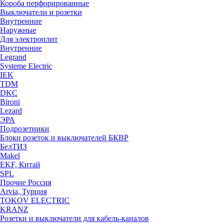
Короба перфорированные
Выключатели и розетки
Внутренние
Наружные
Для электроплит
Внутренние
Legrand
Systeme Electric
IEK
TDM
DKC
Bironi
Lezard
ЭРА
Подрозетники
Блоки розеток и выключателей БКВР
БелТИЗ
Makel
EKF, Китай
SPL
Прочие Россия
Arvia, Турция
TOKOV ELECTRIC
KRANZ
Розетки и выключатели для кабель-каналов