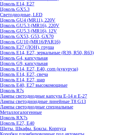
Цоколь E14, E27
Цоколь GX5.3
Светодиодные, LED
Цоколь GU4 (MR11), 220V
Цоколь GU5.3 (MR16), 220V
Цоколь GU5.3 (MR16), 12V
Цоколь GX53, G53, GX70
Цоколь GU10 (MR16/PAR16)
Цоколь Е27 (ЛОН), груша
Цоколь Е14, Е27, зеркальные (R39, R50, R63)
Цоколь G4, капсульная
Цоколь G9, капсульная
Цоколь Е14, Е27, Е40, corn (кукуруза)
Цоколь Е14, Е27, свеча
Цоколь Е14, Е27, шар
Цоколь Е40, Е27 высокомощные
Цоколь R7s
Лампы светодиодные капсула Е-14 и Е-27
Лампы светодиоидные линейные T8 G13
Лампы светодиодные специальные
Металлогалогенные
Цоколь RX7s
Цоколь Е27, E40
Щиты. Шкафы. Боксы. Корпуса
Коробки пломбировочные под автоматы