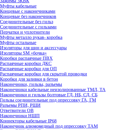
Зажимы 3КВК
Муфты кабельные
Концевые с наконечниками
Концевые без наконечников
Соединительные без гильз
Соединительные с гильзами
Перчатки и уплотнители
Муфты металло рукав- коробка
Муфты остальные
Изоляторы для шин и аксессуары
Изоляторы SM «бочка»
Коробки распаячные ПВХ
Распаячные коробки ДКС
Распаячные коробки для ОП
Распаячные коробки для скрытой проводки
Коробки для заливки в бетон
Наконечники, гильзы, разъемы
Наконечники кабельные неизолированные ТМЛ, ТА
Наконечники и гильзы болтовые ГД, НБ, СД, СБ
Гильзы соединительные под опрессовку ГА, ГМ
Разъемы РПИ, РШИ
Ответвители ОВ
Наконечники НШП
Коннекторы кабельные IP68
Наконечник алюмомедный под опрессовку ТАМ