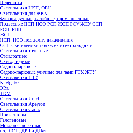
Переноски
Светильники НКП, ОБН
Светильники для ЖКХ
Фонари ручные, налобные, промышленные
Подвесные НСП НСО РСП ЖСП РСУ ЖСУ ССП
РСП, РПП
ЖСП
НСП, НСО под лампу накаливания
ССП Светильники подвесные светодиодные
Светильники точечные
Стандратные
Светодиодные
Садово-парковые
Садово-парковые уличные для ламп РТУ, ЖТУ
Светильники НТУ
Navigator
ЭРА
TDM
Светильники Uniel
Светильники Apeyron
Светильники Gauss
Прожекторы
Галогеновые
Металлогалогенные
под ЛОН, ДРЛ и ДНат