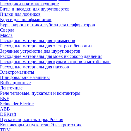
Расходики и комплектующие
Биты и насадки для шуруповертов
Пилки для лобзиков
Круги для шлифмашинок
Буры, коронки, пики, зубила для перфораторов
Сверла
Масла
Расходные материалы для триммеров
Расходные материалы для электро и бензопил
Зарядные устройства для шуруповёртов
Расходные материалы для моек высокого давления
Расходные материалы для культиваторов и мотоблоков
Расходные материалы для насосов
Электромагниты
Шлифовальные машины
Вибрационные
Ленточные
Реле тепловые, пускатели и контакторы
EKF
Schneider Electric
ABB
DEKraft
Пускатели, контакторы, Россия
Контакторы и пускатели Электротехник
TDM