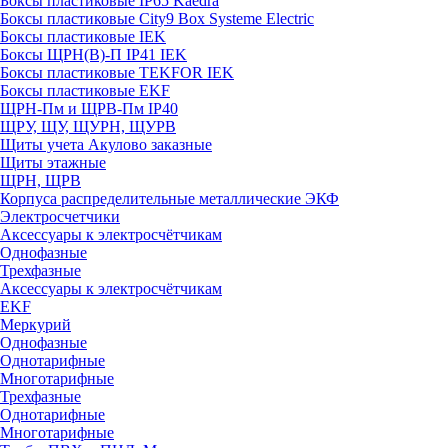
Боксы пластиковые IP65 Kaedra
Боксы пластиковые City9 Box Systeme Electric
Боксы пластиковые IEK
Боксы ЩРН(В)-П IP41 IEK
Боксы пластиковые TEKFOR IEK
Боксы пластиковые EKF
ЩРН-Пм и ЩРВ-Пм IP40
ЩРУ, ЩУ, ЩУРН, ЩУРВ
Щиты учета Акулово заказные
Щиты этажные
ЩРН, ЩРВ
Корпуса распределительные металлические ЭКФ
Электросчетчики
Аксессуары к электросчётчикам
Однофазные
Трехфазные
Аксессуары к электросчётчикам
EKF
Меркурий
Однофазные
Однотарифные
Многотарифные
Трехфазные
Однотарифные
Многотарифные