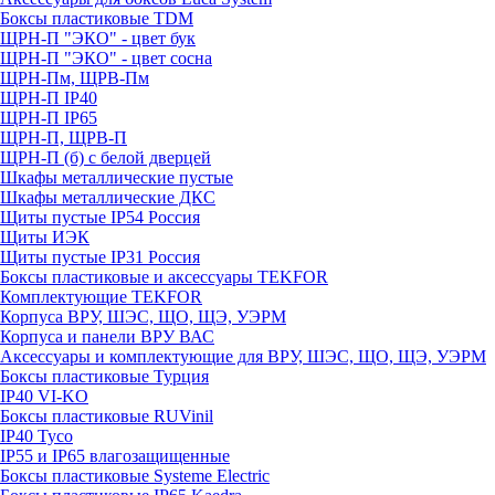
Боксы пластиковые TDM
ЩРН-П "ЭКО" - цвет бук
ЩРН-П "ЭКО" - цвет сосна
ЩРН-Пм, ЩРВ-Пм
ЩРН-П IP40
ЩРН-П IP65
ЩРН-П, ЩРВ-П
ЩРН-П (б) с белой дверцей
Шкафы металлические пустые
Шкафы металлические ДКС
Щиты пустые IP54 Россия
Щиты ИЭК
Щиты пустые IP31 Россия
Боксы пластиковые и аксессуары TEKFOR
Комплектующие TEKFOR
Корпуса ВРУ, ШЭС, ЩО, ЩЭ, УЭРМ
Корпуса и панели ВРУ ВАС
Аксессуары и комплектующие для ВРУ, ШЭС, ЩО, ЩЭ, УЭРМ
Боксы пластиковые Турция
IP40 VI-KO
Боксы пластиковые RUVinil
IP40 Тусо
IP55 и IP65 влагозащищенные
Боксы пластиковые Systeme Electric