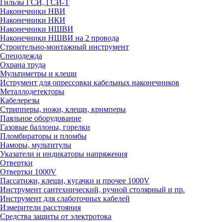
Гильзы ГСИ, ГСИ-Т
Наконечники НВИ
Наконечники НКИ
Наконечники НШВИ
Наконечники НШВИ на 2 провода
Строительно-монтажный инструмент
Спецодежда
Охрана труда
Мультиметры и клещи
Иструмент для опрессовки кабельных наконечников
Металлодетекторы
Кабелерезы
Стрипперы, ножи, клещи, кримперы
Паяльное оборудование
Газовые баллоны, горелки
Пломбираторы и пломбы
Наморы, мультитулы
Указатели и индикаторы напряжения
Отвертки
Отвертки 1000V
Пассатижи, клещи, кусачки и прочее 1000V
Инструмент сантехнический, ручной столярный и пр.
Инструмент для слаботочных кабелей
Измерители расстояния
Средства защиты от электротока