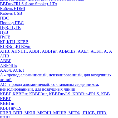
ВВГнг-FRLS (Low Smoke), LTx
Кабель HDMI
Кабель USB
ПВС
Провод ПВС
ПуВ, ПуГВ
ПуВ
ПуГВ
КГ, КГН, КГВВ
КГВВнг,КГВЭнг
АПВ, АПУНП, АВВГ, АВВГнг, АВБбШв, ААБл, АСБЛ, А, А
АПВ
АВВГ
АВБбШв
ААБл, АСБЛ
А - провод алюминиевый, неизолированный, для воздушных
линий
АС - провод алюминиевый, со стальным сердечником,
неизолированный, для воздушных линий
КВВГ, КВВГнг, КВВГЭнг, КВВГнг-LS, КВВГнг-FRLS, КВВ
КВВГ
КВВГнг
КВВГнг-LS
БПВЛ, ВПП, МКШ, МКЭШ, МГШВ, МГТФ, ПНСВ, ППВ,
РПШ,