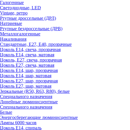
Галогенные
Светодиодные, LED
Vintage, ретро
Ртутные дроссельные (ДРЛ)
Натриевые
Ртутные бездроссельные (ДРВ)
Металлогалогенные
Накаливания
Стандартные, Е27, Е40, прозрачные
Цоколь Е14, свеча, прозрачная
Цоколь Е14, свеча, матовая
Цоколь, Е27, свеча, прозрачная
Цоколь Е27, свеча, матовая
Цоколь Е14, шар, прозрачная
Цоколь Е14, шар, матовая
Цоколь Е27, шар, прозрачная
Цоколь Е27, шар, матовая
Зеркальные (R50, R63, R80), белые
Специального назначения
Линейные люминисцентные
Специального назначения
Белые
Энергосберегающие люминисцентные
Лампы 6000 часов
Цоколь Е14, спираль