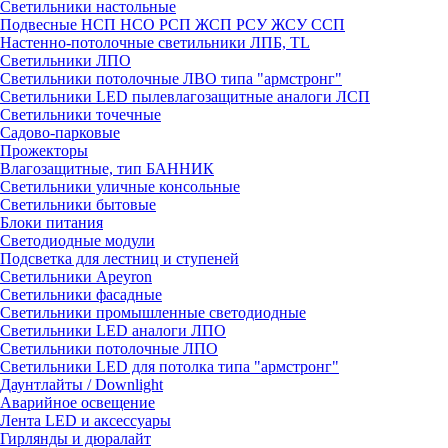
Светильники настольные
Подвесные НСП НСО РСП ЖСП РСУ ЖСУ ССП
Настенно-потолочные светильники ЛПБ, TL
Светильники ЛПО
Светильники потолочные ЛВО типа "армстронг"
Светильники LED пылевлагозащитные аналоги ЛСП
Светильники точечные
Садово-парковые
Прожекторы
Влагозащитные, тип БАННИК
Светильники уличные консольные
Светильники бытовые
Блоки питания
Светодиодные модули
Подсветка для лестниц и ступеней
Светильники Apeyron
Светильники фасадные
Светильники промышленные светодиодные
Светильники LED аналоги ЛПО
Светильники потолочные ЛПО
Светильники LED для потолка типа "армстронг"
Даунтлайты / Downlight
Аварийное освещение
Лента LED и аксессуары
Гирлянды и дюралайт