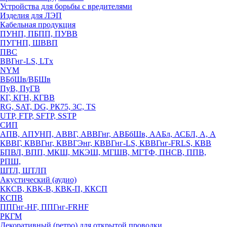
Устройства для борьбы с вредителями
Изделия для ЛЭП
Кабельная продукция
ПУНП, ПБПП, ПУВВ
ПУГНП, ШВВП
ПВС
ВВГнг-LS, LTx
NYM
ВБбШв/ВБШв
ПуВ, ПуГВ
КГ, КГН, КГВВ
RG, SAT, DG, РК75, 3С, TS
UTP, FTP, SFTP, SSTP
СИП
АПВ, АПУНП, АВВГ, АВВГнг, АВБбШв, ААБл, АСБЛ, А, А
КВВГ, КВВГнг, КВВГЭнг, КВВГнг-LS, КВВГнг-FRLS, КВВ
БПВЛ, ВПП, МКШ, МКЭШ, МГШВ, МГТФ, ПНСВ, ППВ,
РПШ,
ШТЛ, ШТЛП
Акустический (аудио)
ККСВ, КВК-В, КВК-П, ККСП
КСПВ
ППГнг-HF, ППГнг-FRHF
РКГМ
Декоративный (ретро) для открытой проводки