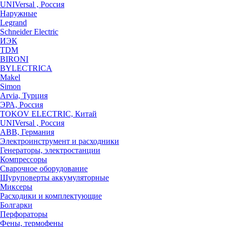
UNIVersal , Россия
Наружные
Legrand
Schneider Electric
ИЭК
TDM
BIRONI
BYLECTRICA
Makel
Simon
Arvia, Турция
ЭРА, Россия
TOKOV ELECTRIC, Китай
UNIVersal , Россия
ABB, Германия
Электроинструмент и расходники
Генераторы, электростанции
Компрессоры
Сварочное оборудование
Шуруповерты аккумуляторные
Миксеры
Расходики и комплектующие
Болгарки
Перфораторы
Фены, термофены