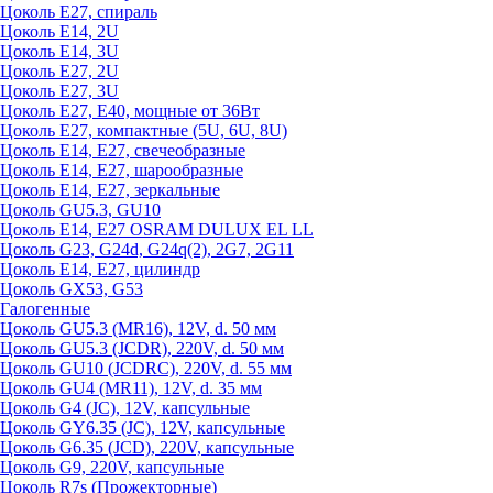
Цоколь Е27, спираль
Цоколь Е14, 2U
Цоколь Е14, 3U
Цоколь Е27, 2U
Цоколь Е27, 3U
Цоколь Е27, Е40, мощные от 36Вт
Цоколь Е27, компактные (5U, 6U, 8U)
Цоколь Е14, Е27, свечеобразные
Цоколь Е14, Е27, шарообразные
Цоколь Е14, Е27, зеркальные
Цоколь GU5.3, GU10
Цоколь Е14, Е27 OSRAM DULUX EL LL
Цоколь G23, G24d, G24q(2), 2G7, 2G11
Цоколь Е14, Е27, цилиндр
Цоколь GX53, G53
Галогенные
Цоколь GU5.3 (MR16), 12V, d. 50 мм
Цоколь GU5.3 (JCDR), 220V, d. 50 мм
Цоколь GU10 (JCDRC), 220V, d. 55 мм
Цоколь GU4 (MR11), 12V, d. 35 мм
Цоколь G4 (JC), 12V, капсульные
Цоколь GY6.35 (JC), 12V, капсульные
Цоколь G6.35 (JCD), 220V, капсульные
Цоколь G9, 220V, капсульные
Цоколь R7s (Прожекторные)