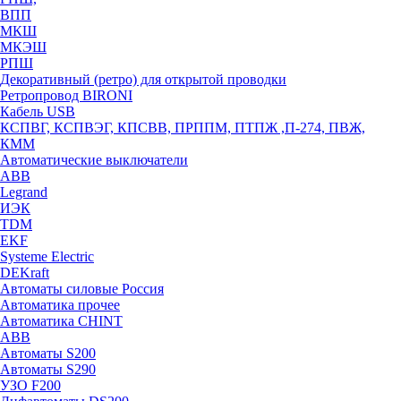
ВПП
МКШ
МКЭШ
РПШ
Декоративный (ретро) для открытой проводки
Ретропровод BIRONI
Кабель USB
КСПВГ, КСПВЭГ, КПСВВ, ПРППМ, ПТПЖ ,П-274, ПВЖ,
КММ
Автоматические выключатели
ABB
Legrand
ИЭК
TDM
EKF
Systeme Electric
DEKraft
Автоматы силовые Россия
Автоматика прочее
Автоматика CHINT
ABB
Автоматы S200
Автоматы S290
УЗО F200