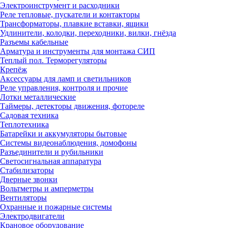
Электроинструмент и расходники
Реле тепловые, пускатели и контакторы
Трансформаторы, плавкие вставки, ящики
Удлинители, колодки, переходники, вилки, гнёзда
Разъемы кабельные
Арматура и инструменты для монтажа СИП
Теплый пол. Терморегуляторы
Крепёж
Аксессуары для ламп и светильников
Реле управления, контроля и прочие
Лотки металлические
Таймеры, детекторы движения, фотореле
Садовая техника
Теплотехника
Батарейки и аккумуляторы бытовые
Системы видеонаблюдения, домофоны
Разъединители и рубильники
Светосигнальная аппаратура
Стабилизаторы
Дверные звонки
Вольтметры и амперметры
Вентиляторы
Охранные и пожарные системы
Электродвигатели
Крановое оборудование