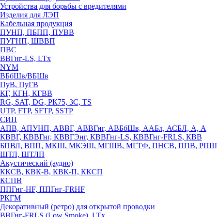
Устройства для борьбы с вредителями
Изделия для ЛЭП
Кабельная продукция
ПУНП, ПБПП, ПУВВ
ПУГНП, ШВВП
ПВС
ВВГнг-LS, LTx
NYM
ВБбШв/ВБШв
ПуВ, ПуГВ
КГ, КГН, КГВВ
RG, SAT, DG, РК75, 3С, TS
UTP, FTP, SFTP, SSTP
СИП
АПВ, АПУНП, АВВГ, АВВГнг, АВБбШв, ААБл, АСБЛ, А, А
КВВГ, КВВГнг, КВВГЭнг, КВВГнг-LS, КВВГнг-FRLS, КВВ
БПВЛ, ВПП, МКШ, МКЭШ, МГШВ, МГТФ, ПНСВ, ППВ, РПШ
ШТЛ, ШТЛП
Акустический (аудио)
ККСВ, КВК-В, КВК-П, ККСП
КСПВ
ППГнг-HF, ППГнг-FRHF
РКГМ
Декоративный (ретро) для открытой проводки
ВВГнг-FRLS (Low Smoke), LTx