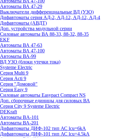
Автоматы ВА 47-100
Автоматы ВА 47-29
Выключатели дифференциальные ВД (УЗО)
Дифавтоматы серия АД-2, АД-12, АД-12, АД-4
Дифавтоматы (АВДТ)
Доп. устройства модульной серии
Силовые автоматы ВА 88-33, 88-32, 88-35
EKF
Автоматы ВА 47-63
Автоматы ВА 47-100
Автоматы ВА-99
ВД УЗО (блоки утечки тока)
Systeme Electric
Серия Multi 9
Серия Acti 9
Серия "Домовой"
Серия Easy 9
Силовые автоматы Easypact Compact NS
Доп. сборочные единицы для силовых ВА
Серия City 9 Systeme Electric
DEKraft
Автоматы BA-101
Автоматы ВА-201
Дифавтоматы ДИФ-102 тип АС lcu=6kA
Дифавтоматы ДИФ-101 тип АС lcu=4.5kA