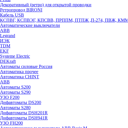
Декоративный (ретро) для открытой проводки
Ретропровод BIRONI
Кабель USB
КСПВГ, КСПВЭГ, КПСВВ, ПРППМ, ПТПЖ ,П-274, ПВЖ, КМ
Автоматические выключатели
ABB
Legrand
ИЭК
TDM
EKF
Systeme Electric
DEKraft
Автоматы силовые Россия
Автоматика прочее
Автоматика CHINT
ABB
Автоматы S200
Автоматы S290
УЗО F200
Дифавтоматы DS200
Автоматы S280
Дифавтоматы DSH201R
Дифавтоматы DSH941R
УЗО FH200