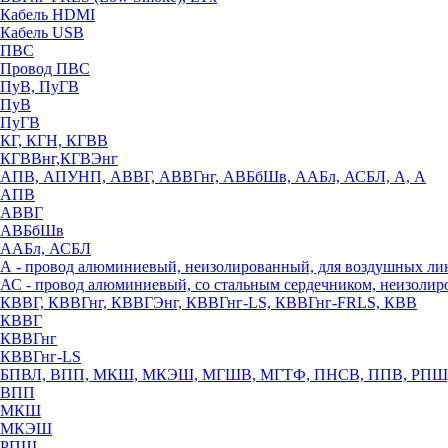
Кабель HDMI
Кабель USB
ПВС
Провод ПВС
ПуВ, ПуГВ
ПуВ
ПуГВ
КГ, КГН, КГВВ
КГВВнг,КГВЭнг
АПВ, АПУНП, АВВГ, АВВГнг, АВБбШв, ААБл, АСБЛ, А, А
АПВ
АВВГ
АВБбШв
ААБл, АСБЛ
А - провод алюминиевый, неизолированный, для воздушных ли
АС - провод алюминиевый, со стальным сердечником, неизоли
КВВГ, КВВГнг, КВВГЭнг, КВВГнг-LS, КВВГнг-FRLS, КВВ
КВВГ
КВВГнг
КВВГнг-LS
БПВЛ, ВПП, МКШ, МКЭШ, МГШВ, МГТФ, ПНСВ, ППВ, РПШ
ВПП
МКШ
МКЭШ
РПШ