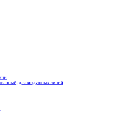
ний
рованный, для воздушных линий
,