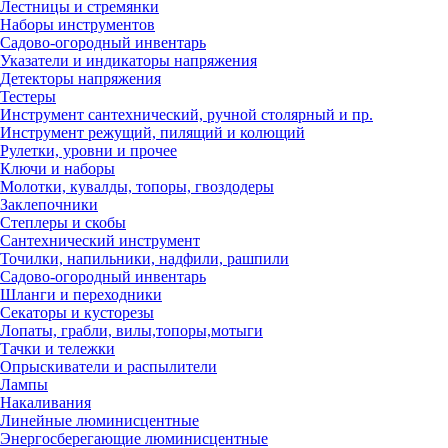
Лестницы и стремянки
Наборы инструментов
Садово-огородный инвентарь
Указатели и индикаторы напряжения
Детекторы напряжения
Тестеры
Инструмент сантехнический, ручной столярный и пр.
Инструмент режущий, пилящий и колющий
Рулетки, уровни и прочее
Ключи и наборы
Молотки, кувалды, топоры, гвоздодеры
Заклепочники
Степлеры и скобы
Сантехнический инструмент
Точилки, напильники, надфили, рашпили
Садово-огородный инвентарь
Шланги и переходники
Секаторы и кусторезы
Лопаты, грабли, вилы,топоры,мотыги
Тачки и тележки
Опрыскиватели и распылители
Лампы
Накаливания
Линейные люминисцентные
Энергосберегающие люминисцентные