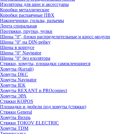
Изоляторы для шин и аксессуары
Коробки металлические
Коробки распаячные ПВХ
Наконечники, гильзы, разъемы
Лента спиральная
Протяжки, прутки, чулки
Шины "0", блоки распределительные и кросс-модули
Шины "0" на DIN-рейку
Шины в корпусе
Шины "0" Navigator
Шины "0" без изолятора
Стяжки, хомуты, площадки самоклеющиеся
Хомуты (Китай)
Хомуты DKC
Хомуты Navigator
Хомуты IEK
Хомуты REXANT и PROconnect
Хомуты ЭРА
Стяжки KOPOS
Площадки и дюбели под хомуты (стяжки)
Стяжки General
Хомуты Вихрь
Стяжки TOKOV ELECTRIC
Хомуты TDM
Термоусадка