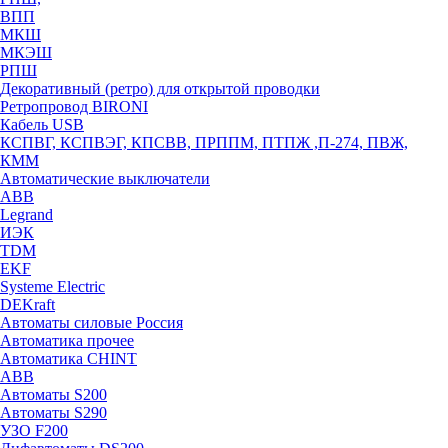
ВПП
МКШ
МКЭШ
РПШ
Декоративный (ретро) для открытой проводки
Ретропровод BIRONI
Кабель USB
КСПВГ, КСПВЭГ, КПСВВ, ПРППМ, ПТПЖ ,П-274, ПВЖ,
КММ
Автоматические выключатели
ABB
Legrand
ИЭК
TDM
EKF
Systeme Electric
DEKraft
Автоматы силовые Россия
Автоматика прочее
Автоматика CHINT
ABB
Автоматы S200
Автоматы S290
УЗО F200