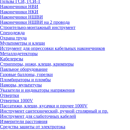
Гильзы ГСИ, ГСИ-Т
Наконечники НВИ
Наконечники НКИ
Наконечники НШВИ
Наконечники НШВИ на 2 провода
Строительно-монтажный инструмент
Спецодежда
Охрана труда
Мультиметры и клещи
Иструмент для опрессовки кабельных наконечников
Металлодетекторы
Кабелерезы
Стрипперы, ножи, клещи, кримперы
Паяльное оборудование
Газовые баллоны, горелки
Пломбираторы и пломбы
Наморы, мультитулы
Указатели и индикаторы напряжения
Отвертки
Отвертки 1000V
Пассатижи, клещи, кусачки и прочее 1000V
Инструмент сантехнический, ручной столярный и пр.
Инструмент для слаботочных кабелей
Измерители расстояния
Средства защиты от электротока