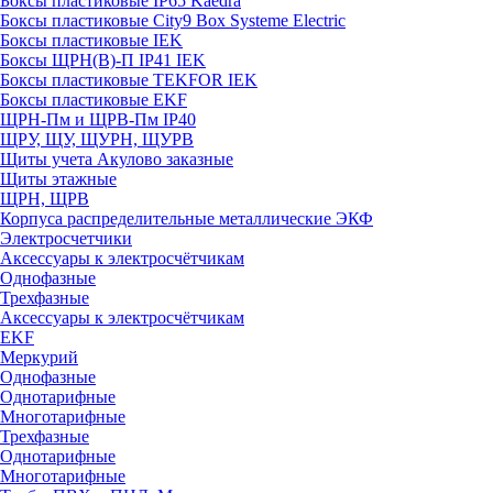
Боксы пластиковые IP65 Kaedra
Боксы пластиковые City9 Box Systeme Electric
Боксы пластиковые IEK
Боксы ЩРН(В)-П IP41 IEK
Боксы пластиковые TEKFOR IEK
Боксы пластиковые EKF
ЩРН-Пм и ЩРВ-Пм IP40
ЩРУ, ЩУ, ЩУРН, ЩУРВ
Щиты учета Акулово заказные
Щиты этажные
ЩРН, ЩРВ
Корпуса распределительные металлические ЭКФ
Электросчетчики
Аксессуары к электросчётчикам
Однофазные
Трехфазные
Аксессуары к электросчётчикам
EKF
Меркурий
Однофазные
Однотарифные
Многотарифные
Трехфазные
Однотарифные
Многотарифные