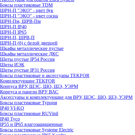
Боксы пластиковые TDM
ЩРН-П "ЭКО" - цвет бук
ЩРН-П "ЭКО" - цвет сосна
ЩРН-Пм, ЩРВ-Пм
ЩРН-П IP40
ЩРН-П IP65
ЩРН-П, ЩРВ-П
ЩРН-П (б) с белой дверцей
Шкафы металлические пустые
Шкафы металлические ДКС
Щиты пустые IP54 Россия
Щиты ИЭК
Щиты пустые IP31 Россия
Боксы пластиковые и аксессуары TEKFOR
Комплектующие TEKFOR
Корпуса ВРУ, ШЭС, ЩО, ЩЭ, УЭРМ
Корпуса и панели ВРУ ВАС
Аксессуары и комплектующие для ВРУ, ШЭС, ЩО, ЩЭ, УЭРМ
Боксы пластиковые Турция
IP40 VI-KO
Боксы пластиковые RUVinil
IP40 Тусо
IP55 и IP65 влагозащищенные
Боксы пластиковые Systeme Electric