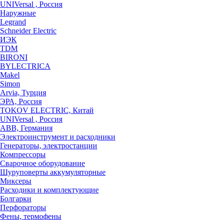
UNIVersal , Россия
Наружные
Legrand
Schneider Electric
ИЭК
TDM
BIRONI
BYLECTRICA
Makel
Simon
Arvia, Турция
ЭРА, Россия
TOKOV ELECTRIC, Китай
UNIVersal , Россия
ABB, Германия
Электроинструмент и расходники
Генераторы, электростанции
Компрессоры
Сварочное оборудование
Шуруповерты аккумуляторные
Миксеры
Расходики и комплектующие
Болгарки
Перфораторы
Фены, термофены