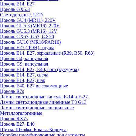
Цоколь E14, E27
Цоколь GX5.3
Светодиодные, LED
Цоколь GU4 (MR11), 220V
Цоколь GU5.3 (MR16), 220V
Цоколь GU5.3 (MR16), 12V
Цоколь GX53, G53, GX70
Цоколь GU10 (MR16/PAR16)
Цоколь Е27 (ЛОН), груша
Цоколь Е14, Е27, зеркальные (R39, R50, R63)
Цоколь G4, капсульная
Цоколь G9, капсульная
Цоколь Е14, Е27, Е40, corn (кукуруза)
Цоколь Е14, Е27, свеча
Цоколь Е14, Е27, шар
Цоколь Е40, Е27 высокомощные
Цоколь R7s
Лампы светодиодные капсула Е-14 и Е-27
Лампы светодиоидные линейные T8 G13
Лампы светодиодные специальные
Металлогалогенные
Цоколь RX7s
Цоколь Е27, E40
Щиты. Шкафы. Боксы. Корпуса
Коробки пломбировочные под автоматы