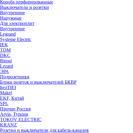
Короба перфорированные
Выключатели и розетки
Внутренние
Наружные
Для электроплит
Внутренние
Legrand
Systeme Electric
IEK
TDM
DKC
Bironi
Lezard
ЭРА
Подрозетники
Блоки розеток и выключателей БКВР
БелТИЗ
Makel
EKF, Китай
SPL
Прочие Россия
Arvia, Турция
TOKOV ELECTRIC
KRANZ
Розетки и выключатели для кабель-каналов