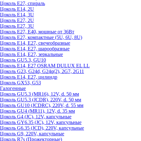
Цоколь Е27, спираль
Цоколь Е14, 2U
Цоколь Е14, 3U
Цоколь Е27, 2U
Цоколь Е27, 3U
Цоколь Е27, Е40, мощные от 36Вт
Цоколь Е27, компактные (5U, 6U, 8U)
Цоколь Е14, Е27, свечеобразные
Цоколь Е14, Е27, шарообразные
Цоколь Е14, Е27, зеркальные
Цоколь GU5.3, GU10
Цоколь Е14, Е27 OSRAM DULUX EL LL
Цоколь G23, G24d, G24q(2), 2G7, 2G11
Цоколь Е14, Е27, цилиндр
Цоколь GX53, G53
Галогенные
Цоколь GU5.3 (MR16), 12V, d. 50 мм
Цоколь GU5.3 (JCDR), 220V, d. 50 мм
Цоколь GU10 (JCDRC), 220V, d. 55 мм
Цоколь GU4 (MR11), 12V, d. 35 мм
Цоколь G4 (JC), 12V, капсульные
Цоколь GY6.35 (JC), 12V, капсульные
Цоколь G6.35 (JCD), 220V, капсульные
Цоколь G9, 220V, капсульные
Цоколь R7s (Прожекторные)