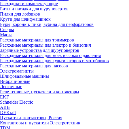
Расходики и комплектующие
Биты и насадки для шуруповертов
Пилки для лобзиков
Круги для шлифмашинок
Буры, коронки, пики, зубила для перфораторов
Сверла
Масла
Расходные материалы для триммеров
Расходные материалы для электро и бензопил
Зарядные устройства для шуруповёртов
Расходные материалы для моек высокого давления
Расходные материалы для культиваторов и мотоблоков
Расходные материалы для насосов
Электромагниты
Шлифовальные машины
Вибрационные
Ленточные
Реле тепловые, пускатели и контакторы
EKF
Schneider Electric
ABB
DEKraft
Пускатели, контакторы, Россия
Контакторы и пускатели Электротехник
TDM