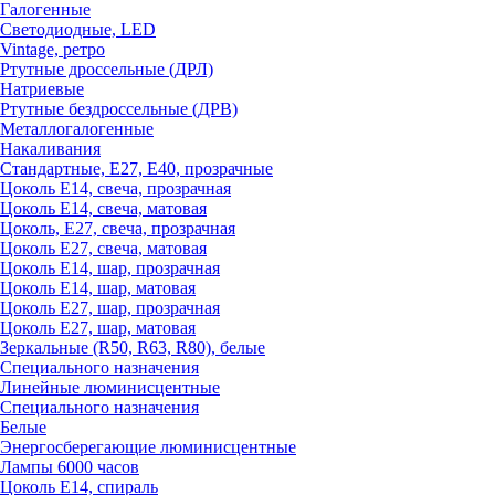
Галогенные
Светодиодные, LED
Vintage, ретро
Ртутные дроссельные (ДРЛ)
Натриевые
Ртутные бездроссельные (ДРВ)
Металлогалогенные
Накаливания
Стандартные, Е27, Е40, прозрачные
Цоколь Е14, свеча, прозрачная
Цоколь Е14, свеча, матовая
Цоколь, Е27, свеча, прозрачная
Цоколь Е27, свеча, матовая
Цоколь Е14, шар, прозрачная
Цоколь Е14, шар, матовая
Цоколь Е27, шар, прозрачная
Цоколь Е27, шар, матовая
Зеркальные (R50, R63, R80), белые
Специального назначения
Линейные люминисцентные
Специального назначения
Белые
Энергосберегающие люминисцентные
Лампы 6000 часов
Цоколь Е14, спираль