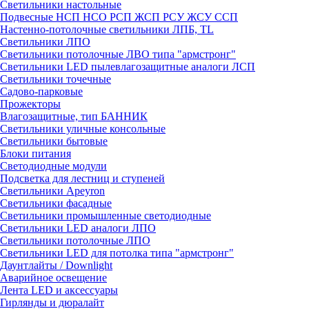
Светильники настольные
Подвесные НСП НСО РСП ЖСП РСУ ЖСУ ССП
Настенно-потолочные светильники ЛПБ, TL
Светильники ЛПО
Светильники потолочные ЛВО типа "армстронг"
Светильники LED пылевлагозащитные аналоги ЛСП
Светильники точечные
Садово-парковые
Прожекторы
Влагозащитные, тип БАННИК
Светильники уличные консольные
Светильники бытовые
Блоки питания
Светодиодные модули
Подсветка для лестниц и ступеней
Светильники Apeyron
Светильники фасадные
Светильники промышленные светодиодные
Светильники LED аналоги ЛПО
Светильники потолочные ЛПО
Светильники LED для потолка типа "армстронг"
Даунтлайты / Downlight
Аварийное освещение
Лента LED и аксессуары
Гирлянды и дюралайт