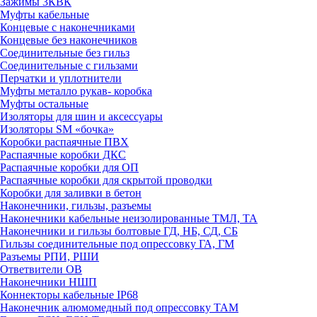
Зажимы 3КВК
Муфты кабельные
Концевые с наконечниками
Концевые без наконечников
Соединительные без гильз
Соединительные с гильзами
Перчатки и уплотнители
Муфты металло рукав- коробка
Муфты остальные
Изоляторы для шин и аксессуары
Изоляторы SM «бочка»
Коробки распаячные ПВХ
Распаячные коробки ДКС
Распаячные коробки для ОП
Распаячные коробки для скрытой проводки
Коробки для заливки в бетон
Наконечники, гильзы, разъемы
Наконечники кабельные неизолированные ТМЛ, ТА
Наконечники и гильзы болтовые ГД, НБ, СД, СБ
Гильзы соединительные под опрессовку ГА, ГМ
Разъемы РПИ, РШИ
Ответвители ОВ
Наконечники НШП
Коннекторы кабельные IP68
Наконечник алюмомедный под опрессовку ТАМ