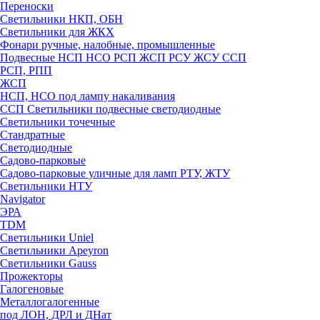
Переноски
Светильники НКП, ОБН
Светильники для ЖКХ
Фонари ручные, налобные, промышленные
Подвесные НСП НСО РСП ЖСП РСУ ЖСУ ССП
РСП, РПП
ЖСП
НСП, НСО под лампу накаливания
ССП Светильники подвесные светодиодные
Светильники точечные
Стандратные
Светодиодные
Садово-парковые
Садово-парковые уличные для ламп РТУ, ЖТУ
Светильники НТУ
Navigator
ЭРА
TDM
Светильники Uniel
Светильники Apeyron
Светильники Gauss
Прожекторы
Галогеновые
Металлогалогенные
под ЛОН, ДРЛ и ДНат