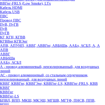
ВВГнг-FRLS (Low Smoke), LTx
Кабель HDMI
Кабель USB
ПВС
Провод ПВС
ПуВ, ПуГВ
ПуВ
ПуГВ
КГ, КГН, КГВВ
КГВВнг,КГВЭнг
АПВ, АПУНП, АВВГ, АВВГнг, АВБбШв, ААБл, АСБЛ, А, А
АПВ
АВВГ
АВБбШв
ААБл, АСБЛ
А - провод алюминиевый, неизолированный, для воздушных
линий
АС - провод алюминиевый, со стальным сердечником,
неизолированный, для воздушных линий
КВВГ, КВВГнг, КВВГЭнг, КВВГнг-LS, КВВГнг-FRLS, КВВ
КВВГ
КВВГнг
КВВГнг-LS
БПВЛ, ВПП, МКШ, МКЭШ, МГШВ, МГТФ, ПНСВ, ППВ,
РПШ,