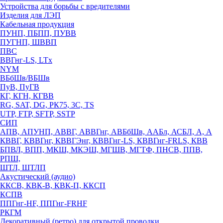
Устройства для борьбы с вредителями
Изделия для ЛЭП
Кабельная продукция
ПУНП, ПБПП, ПУВВ
ПУГНП, ШВВП
ПВС
ВВГнг-LS, LTx
NYM
ВБбШв/ВБШв
ПуВ, ПуГВ
КГ, КГН, КГВВ
RG, SAT, DG, РК75, 3С, TS
UTP, FTP, SFTP, SSTP
СИП
АПВ, АПУНП, АВВГ, АВВГнг, АВБбШв, ААБл, АСБЛ, А, А
КВВГ, КВВГнг, КВВГЭнг, КВВГнг-LS, КВВГнг-FRLS, КВВ
БПВЛ, ВПП, МКШ, МКЭШ, МГШВ, МГТФ, ПНСВ, ППВ,
РПШ,
ШТЛ, ШТЛП
Акустический (аудио)
ККСВ, КВК-В, КВК-П, ККСП
КСПВ
ППГнг-HF, ППГнг-FRHF
РКГМ
Декоративный (ретро) для открытой проводки