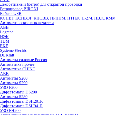
Декоративный (ретро) для открытой проводки
Ретропровод BIRONI
Кабель USB
КСПВГ, КСПВЭГ, КПСВВ, ПРППМ, ПТПЖ ,П-274, ПВЖ, КМ
Автоматические выключатели
ABB
Legrand
ИЭК
TDM
EKF
Systeme Electric
DEKraft
Автоматы силовые Россия
Автоматика прочее
Автоматика CHINT
ABB
Автоматы S200
Автоматы S290
УЗО F200
Дифавтоматы DS200
Автоматы S280
Дифавтоматы DSH201R
Дифавтоматы DSH941R
УЗО FH200