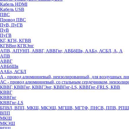
Кабель HDMI
Кабель USB
ПВС
Провод ПВС
ПуВ, ПуГВ
ПуВ
ПуГВ
КГ, КГН, КГВВ
КГВВнг,КГВЭнг
АПВ, АПУНП, АВВГ, АВВГнг, АВБбШв, ААБл, АСБЛ, А, А
АПВ
АВВГ
АВБбШв
ААБл, АСБЛ
А - провод алюминиевый, неизолированный, для воздушных ли
АС - провод алюминиевый, со стальным сердечником, неизоли
КВВГ, КВВГнг, КВВГЭнг, КВВГнг-LS, КВВГнг-FRLS, КВВ
КВВГ
КВВГнг
КВВГнг-LS
БПВЛ, ВПП, МКШ, МКЭШ, МГШВ, МГТФ, ПНСВ, ППВ, РПШ
ВПП
МКШ
МКЭШ
РПШ