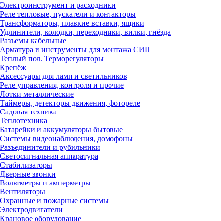
Электроинструмент и расходники
Реле тепловые, пускатели и контакторы
Трансформаторы, плавкие вставки, ящики
Удлинители, колодки, переходники, вилки, гнёзда
Разъемы кабельные
Арматура и инструменты для монтажа СИП
Теплый пол. Терморегуляторы
Крепёж
Аксессуары для ламп и светильников
Реле управления, контроля и прочие
Лотки металлические
Таймеры, детекторы движения, фотореле
Садовая техника
Теплотехника
Батарейки и аккумуляторы бытовые
Системы видеонаблюдения, домофоны
Разъединители и рубильники
Светосигнальная аппаратура
Стабилизаторы
Дверные звонки
Вольтметры и амперметры
Вентиляторы
Охранные и пожарные системы
Электродвигатели
Крановое оборудование