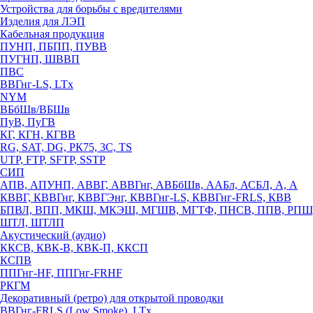
Устройства для борьбы с вредителями
Изделия для ЛЭП
Кабельная продукция
ПУНП, ПБПП, ПУВВ
ПУГНП, ШВВП
ПВС
ВВГнг-LS, LTx
NYM
ВБбШв/ВБШв
ПуВ, ПуГВ
КГ, КГН, КГВВ
RG, SAT, DG, РК75, 3С, TS
UTP, FTP, SFTP, SSTP
СИП
АПВ, АПУНП, АВВГ, АВВГнг, АВБбШв, ААБл, АСБЛ, А, А
КВВГ, КВВГнг, КВВГЭнг, КВВГнг-LS, КВВГнг-FRLS, КВВ
БПВЛ, ВПП, МКШ, МКЭШ, МГШВ, МГТФ, ПНСВ, ППВ, РПШ
ШТЛ, ШТЛП
Акустический (аудио)
ККСВ, КВК-В, КВК-П, ККСП
КСПВ
ППГнг-HF, ППГнг-FRHF
РКГМ
Декоративный (ретро) для открытой проводки
ВВГнг-FRLS (Low Smoke), LTx