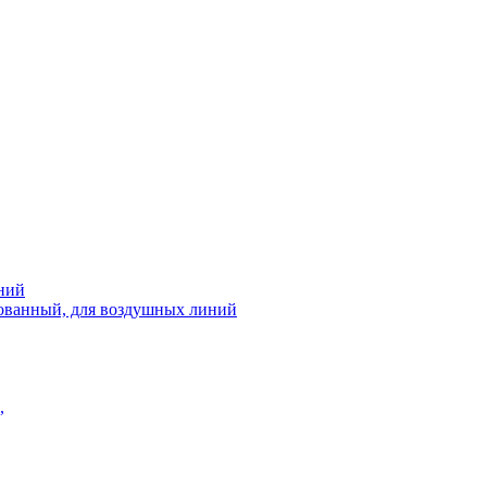
ний
рованный, для воздушных линий
,