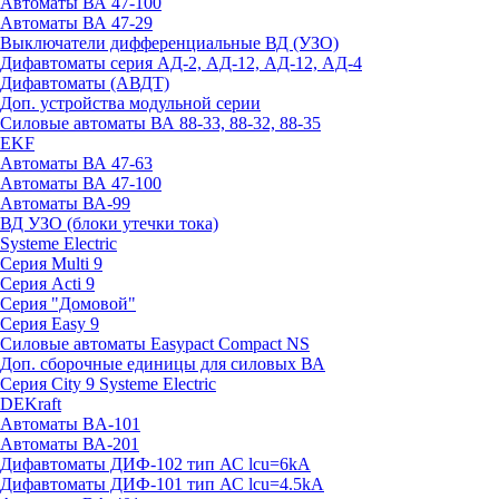
Автоматы ВА 47-100
Автоматы ВА 47-29
Выключатели дифференциальные ВД (УЗО)
Дифавтоматы серия АД-2, АД-12, АД-12, АД-4
Дифавтоматы (АВДТ)
Доп. устройства модульной серии
Силовые автоматы ВА 88-33, 88-32, 88-35
EKF
Автоматы ВА 47-63
Автоматы ВА 47-100
Автоматы ВА-99
ВД УЗО (блоки утечки тока)
Systeme Electric
Серия Multi 9
Серия Acti 9
Серия "Домовой"
Серия Easy 9
Силовые автоматы Easypact Compact NS
Доп. сборочные единицы для силовых ВА
Серия City 9 Systeme Electric
DEKraft
Автоматы BA-101
Автоматы ВА-201
Дифавтоматы ДИФ-102 тип АС lcu=6kA
Дифавтоматы ДИФ-101 тип АС lcu=4.5kA