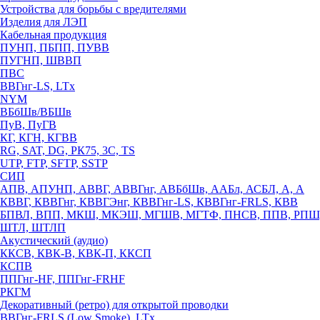
Устройства для борьбы с вредителями
Изделия для ЛЭП
Кабельная продукция
ПУНП, ПБПП, ПУВВ
ПУГНП, ШВВП
ПВС
ВВГнг-LS, LTx
NYM
ВБбШв/ВБШв
ПуВ, ПуГВ
КГ, КГН, КГВВ
RG, SAT, DG, РК75, 3С, TS
UTP, FTP, SFTP, SSTP
СИП
АПВ, АПУНП, АВВГ, АВВГнг, АВБбШв, ААБл, АСБЛ, А, А
КВВГ, КВВГнг, КВВГЭнг, КВВГнг-LS, КВВГнг-FRLS, КВВ
БПВЛ, ВПП, МКШ, МКЭШ, МГШВ, МГТФ, ПНСВ, ППВ, РПШ
ШТЛ, ШТЛП
Акустический (аудио)
ККСВ, КВК-В, КВК-П, ККСП
КСПВ
ППГнг-HF, ППГнг-FRHF
РКГМ
Декоративный (ретро) для открытой проводки
ВВГнг-FRLS (Low Smoke), LTx