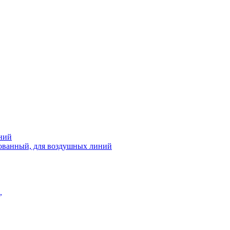
ний
рованный, для воздушных линий
,