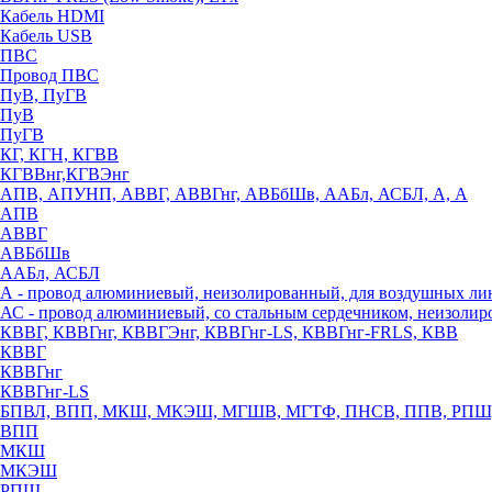
Кабель HDMI
Кабель USB
ПВС
Провод ПВС
ПуВ, ПуГВ
ПуВ
ПуГВ
КГ, КГН, КГВВ
КГВВнг,КГВЭнг
АПВ, АПУНП, АВВГ, АВВГнг, АВБбШв, ААБл, АСБЛ, А, А
АПВ
АВВГ
АВБбШв
ААБл, АСБЛ
А - провод алюминиевый, неизолированный, для воздушных ли
АС - провод алюминиевый, со стальным сердечником, неизоли
КВВГ, КВВГнг, КВВГЭнг, КВВГнг-LS, КВВГнг-FRLS, КВВ
КВВГ
КВВГнг
КВВГнг-LS
БПВЛ, ВПП, МКШ, МКЭШ, МГШВ, МГТФ, ПНСВ, ППВ, РПШ
ВПП
МКШ
МКЭШ
РПШ