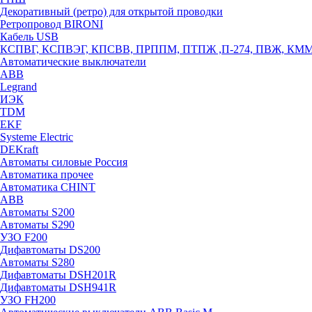
Декоративный (ретро) для открытой проводки
Ретропровод BIRONI
Кабель USB
КСПВГ, КСПВЭГ, КПСВВ, ПРППМ, ПТПЖ ,П-274, ПВЖ, КМ
Автоматические выключатели
ABB
Legrand
ИЭК
TDM
EKF
Systeme Electric
DEKraft
Автоматы силовые Россия
Автоматика прочее
Автоматика CHINT
ABB
Автоматы S200
Автоматы S290
УЗО F200
Дифавтоматы DS200
Автоматы S280
Дифавтоматы DSH201R
Дифавтоматы DSH941R
УЗО FH200