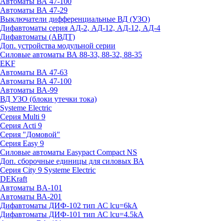
Автоматы ВА 47-100
Автоматы ВА 47-29
Выключатели дифференциальные ВД (УЗО)
Дифавтоматы серия АД-2, АД-12, АД-12, АД-4
Дифавтоматы (АВДТ)
Доп. устройства модульной серии
Силовые автоматы ВА 88-33, 88-32, 88-35
EKF
Автоматы ВА 47-63
Автоматы ВА 47-100
Автоматы ВА-99
ВД УЗО (блоки утечки тока)
Systeme Electric
Серия Multi 9
Серия Acti 9
Серия "Домовой"
Серия Easy 9
Силовые автоматы Easypact Compact NS
Доп. сборочные единицы для силовых ВА
Серия City 9 Systeme Electric
DEKraft
Автоматы BA-101
Автоматы ВА-201
Дифавтоматы ДИФ-102 тип АС lcu=6kA
Дифавтоматы ДИФ-101 тип АС lcu=4.5kA