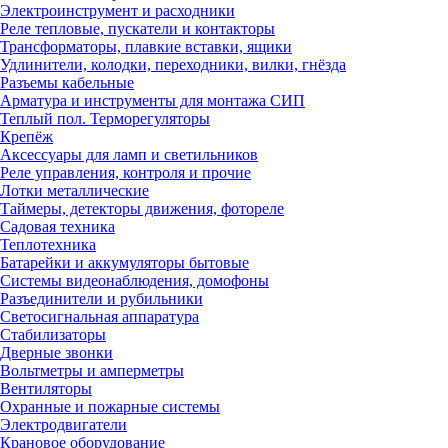
Электроинструмент и расходники
Реле тепловые, пускатели и контакторы
Трансформаторы, плавкие вставки, ящики
Удлинители, колодки, переходники, вилки, гнёзда
Разъемы кабельные
Арматура и инструменты для монтажа СИП
Теплый пол. Терморегуляторы
Крепёж
Аксессуары для ламп и светильников
Реле управления, контроля и прочие
Лотки металлические
Таймеры, детекторы движения, фотореле
Садовая техника
Теплотехника
Батарейки и аккумуляторы бытовые
Системы видеонаблюдения, домофоны
Разъединители и рубильники
Светосигнальная аппаратура
Стабилизаторы
Дверные звонки
Вольтметры и амперметры
Вентиляторы
Охранные и пожарные системы
Электродвигатели
Крановое оборудование