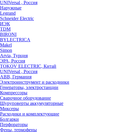
UNIVersal , Россия
Наружные
Legrand
Schneider Electric
ИЭК
TDM
BIRONI
BYLECTRICA
Makel
Simon
Arvia, Турция
ЭРА, Россия
TOKOV ELECTRIC, Китай
UNIVersal , Россия
ABB, Германия
Электроинструмент и расходники
Генераторы, электростанции
Компрессоры
Сварочное оборудование
Шуруповерты аккумуляторные
Миксеры
Расходики и комплектующие
Болгарки
Перфораторы
Фены, термофены