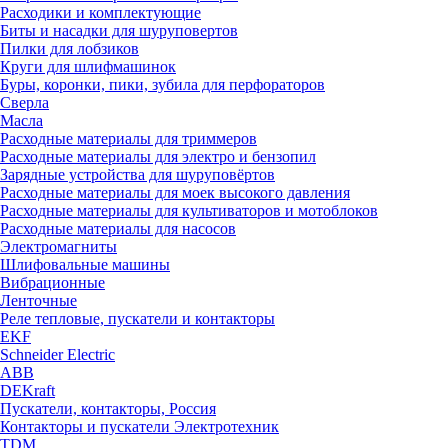
Расходики и комплектующие
Биты и насадки для шуруповертов
Пилки для лобзиков
Круги для шлифмашинок
Буры, коронки, пики, зубила для перфораторов
Сверла
Масла
Расходные материалы для триммеров
Расходные материалы для электро и бензопил
Зарядные устройства для шуруповёртов
Расходные материалы для моек высокого давления
Расходные материалы для культиваторов и мотоблоков
Расходные материалы для насосов
Электромагниты
Шлифовальные машины
Вибрационные
Ленточные
Реле тепловые, пускатели и контакторы
EKF
Schneider Electric
ABB
DEKraft
Пускатели, контакторы, Россия
Контакторы и пускатели Электротехник
TDM