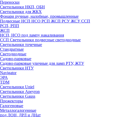
Переноски
Светильники НКП, ОБН
Светильники для ЖКХ
Фонари ручные, налобные, промышленные
Подвесные НСП НСО РСП ЖСП РСУ ЖСУ ССП
РСП, РПП
ЖСП
НСП, НСО под лампу накаливания
ССП Светильники подвесные светодиодные
Светильники точечные
Стандратные
Светодиодные
Садово-парковые
Садово-парковые уличные для ламп РТУ, ЖТУ
Светильники НТУ
Navigator
ЭРА
TDM
Светильники Uniel
Светильники Apeyron
Светильники Gauss
Прожекторы
Галогеновые
Металлогалогенные
под ЛОН, ДРЛ и ДНат