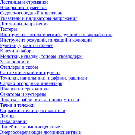
Лестницы и стремянки
Наборы инструментов
Садово-огородный инвентарь
Указатели и индикаторы напряжения
Детекторы напряжения
Тестеры
Инструмент сантехнический, ручной столярный и пр.
Инструмент режущий, пилящий и колющий
Рулетки, уровни и прочее
Ключи и наборы
Молотки, кувалды, топоры, гвоздодеры
Заклепочники
Степлеры и скобы
Сантехнический инструмент
Точилки, напильники, надфили, рашпили
Садово-огородный инвентарь
Шланги и переходники
Секаторы и кусторезы
Лопаты, грабли, вилы,топоры,мотыги
Тачки и тележки
Опрыскиватели и распылители
Лампы
Накаливания
Линейные люминисцентные
Энергосберегающие люминисцентные