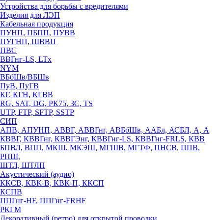
Устройства для борьбы с вредителями
Изделия для ЛЭП
Кабельная продукция
ПУНП, ПБПП, ПУВВ
ПУГНП, ШВВП
ПВС
ВВГнг-LS, LTx
NYM
ВБбШв/ВБШв
ПуВ, ПуГВ
КГ, КГН, КГВВ
RG, SAT, DG, РК75, 3С, TS
UTP, FTP, SFTP, SSTP
СИП
АПВ, АПУНП, АВВГ, АВВГнг, АВБбШв, ААБл, АСБЛ, А, А
КВВГ, КВВГнг, КВВГЭнг, КВВГнг-LS, КВВГнг-FRLS, КВВ
БПВЛ, ВПП, МКШ, МКЭШ, МГШВ, МГТФ, ПНСВ, ППВ,
РПШ,
ШТЛ, ШТЛП
Акустический (аудио)
ККСВ, КВК-В, КВК-П, ККСП
КСПВ
ППГнг-HF, ППГнг-FRHF
РКГМ
Декоративный (ретро) для открытой проводки