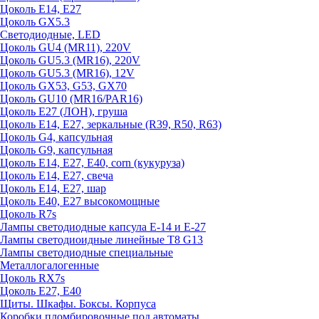
Цоколь E14, E27
Цоколь GX5.3
Светодиодные, LED
Цоколь GU4 (MR11), 220V
Цоколь GU5.3 (MR16), 220V
Цоколь GU5.3 (MR16), 12V
Цоколь GX53, G53, GX70
Цоколь GU10 (MR16/PAR16)
Цоколь Е27 (ЛОН), груша
Цоколь Е14, Е27, зеркальные (R39, R50, R63)
Цоколь G4, капсульная
Цоколь G9, капсульная
Цоколь Е14, Е27, Е40, corn (кукуруза)
Цоколь Е14, Е27, свеча
Цоколь Е14, Е27, шар
Цоколь Е40, Е27 высокомощные
Цоколь R7s
Лампы светодиодные капсула Е-14 и Е-27
Лампы светодиоидные линейные T8 G13
Лампы светодиодные специальные
Металлогалогенные
Цоколь RX7s
Цоколь Е27, E40
Щиты. Шкафы. Боксы. Корпуса
Коробки пломбировочные под автоматы