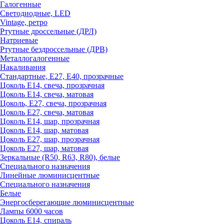
Галогенные
Светодиодные, LED
Vintage, ретро
Ртутные дроссельные (ДРЛ)
Натриевые
Ртутные бездроссельные (ДРВ)
Металлогалогенные
Накаливания
Стандартные, Е27, Е40, прозрачные
Цоколь Е14, свеча, прозрачная
Цоколь Е14, свеча, матовая
Цоколь, Е27, свеча, прозрачная
Цоколь Е27, свеча, матовая
Цоколь Е14, шар, прозрачная
Цоколь Е14, шар, матовая
Цоколь Е27, шар, прозрачная
Цоколь Е27, шар, матовая
Зеркальные (R50, R63, R80), белые
Специального назначения
Линейные люминисцентные
Специального назначения
Белые
Энергосберегающие люминисцентные
Лампы 6000 часов
Цоколь Е14, спираль