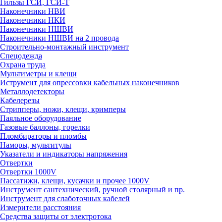
Гильзы ГСИ, ГСИ-Т
Наконечники НВИ
Наконечники НКИ
Наконечники НШВИ
Наконечники НШВИ на 2 провода
Строительно-монтажный инструмент
Спецодежда
Охрана труда
Мультиметры и клещи
Иструмент для опрессовки кабельных наконечников
Металлодетекторы
Кабелерезы
Стрипперы, ножи, клещи, кримперы
Паяльное оборудование
Газовые баллоны, горелки
Пломбираторы и пломбы
Наморы, мультитулы
Указатели и индикаторы напряжения
Отвертки
Отвертки 1000V
Пассатижи, клещи, кусачки и прочее 1000V
Инструмент сантехнический, ручной столярный и пр.
Инструмент для слаботочных кабелей
Измерители расстояния
Средства защиты от электротока