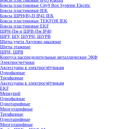
Боксы пластиковые IP65 Kaedra
Боксы пластиковые City9 Box Systeme Electric
Боксы пластиковые IEK
Боксы ЩРН(В)-П IP41 IEK
Боксы пластиковые TEKFOR IEK
Боксы пластиковые EKF
ЩРН-Пм и ЩРВ-Пм IP40
ЩРУ, ЩУ, ЩУРН, ЩУРВ
Щиты учета Акулово заказные
Щиты этажные
ЩРН, ЩРВ
Корпуса распределительные металлические ЭКФ
Электросчетчики
Аксессуары к электросчётчикам
Однофазные
Трехфазные
Аксессуары к электросчётчикам
EKF
Меркурий
Однофазные
Однотарифные
Многотарифные
Трехфазные
Однотарифные
Многотарифные