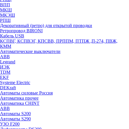
ВПП
МКШ
МКЭШ
РПШ
Декоративный (ретро) для открытой проводки
Ретропровод BIRONI
Кабель USB
КСПВГ, КСПВЭГ, КПСВВ, ПРППМ, ПТПЖ ,П-274, ПВЖ,
КММ
Автоматические выключатели
ABB
Legrand
ИЭК
TDM
EKF
Systeme Electric
DEKraft
Автоматы силовые Россия
Автоматика прочее
Автоматика CHINT
ABB
Автоматы S200
Автоматы S290
УЗО F200