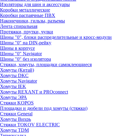
Изоляторы для шин и аксессуары
Коробки металлические
Коробки распаячные ПВХ
Наконечники, гильзы, разъемы
Лента спиральная
Протяжки, прутки, чулки
Шины "0", блоки распределительные и кросс-модули
Шины "0" на DIN-рейку
Шины в корпусе
Шины "0" Navigator
Шины "0" без изолятора
Стяжки, хомуты, площадки самоклеющиеся
Хомуты (Китай)
Хомуты DKC
Хомуты Navigator
Хомуты IEK
Хомуты REXANT и PROconnect
Хомуты ЭРА
Стяжки KOPOS
Площадки и дюбели под хомуты (стяжки)
Стяжки General
Хомуты Вихрь
Стяжки TOKOV ELECTRIC
Хомуты TDM
Термоусадка