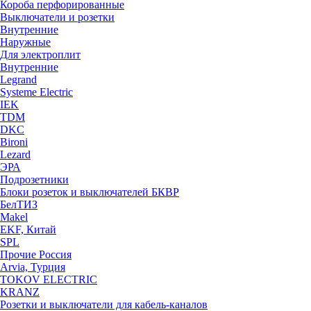
Короба перфорированные
Выключатели и розетки
Внутренние
Наружные
Для электроплит
Внутренние
Legrand
Systeme Electric
IEK
TDM
DKC
Bironi
Lezard
ЭРА
Подрозетники
Блоки розеток и выключателей БКВР
БелТИЗ
Makel
EKF, Китай
SPL
Прочие Россия
Arvia, Турция
TOKOV ELECTRIC
KRANZ
Розетки и выключатели для кабель-каналов