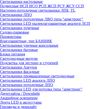
Светильники настольные
Подвесные НСП НСО РСП ЖСП РСУ ЖСУ ССП
Настенно-потолочные светильники ЛПБ, TL
Светильники ЛПО
Светильники потолочные ЛВО типа "армстронг"
Светильники LED пылевлагозащитные аналоги ЛСП
Светильники точечные
Садово-парковые
Прожекторы
Влагозащитные, тип БАННИК
Светильники уличные консольные
Светильники бытовые
Блоки питания
Светодиодные модули
Подсветка для лестниц и ступеней
Светильники Apeyron
Светильники фасадные
Светильники промышленные светодиодные
Светильники LED аналоги ЛПО
Светильники потолочные ЛПО
Светильники LED для потолка типа "армстронг"
Даунтлайты / Downlight
Аварийное освещение
Лента LED и аксессуары
Гирлянды и дюралайт