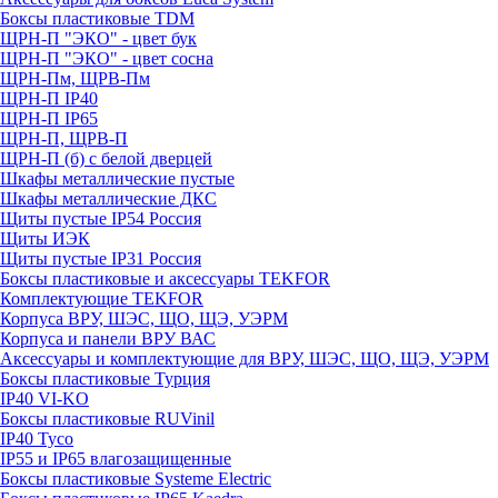
Боксы пластиковые TDM
ЩРН-П "ЭКО" - цвет бук
ЩРН-П "ЭКО" - цвет сосна
ЩРН-Пм, ЩРВ-Пм
ЩРН-П IP40
ЩРН-П IP65
ЩРН-П, ЩРВ-П
ЩРН-П (б) с белой дверцей
Шкафы металлические пустые
Шкафы металлические ДКС
Щиты пустые IP54 Россия
Щиты ИЭК
Щиты пустые IP31 Россия
Боксы пластиковые и аксессуары TEKFOR
Комплектующие TEKFOR
Корпуса ВРУ, ШЭС, ЩО, ЩЭ, УЭРМ
Корпуса и панели ВРУ ВАС
Аксессуары и комплектующие для ВРУ, ШЭС, ЩО, ЩЭ, УЭРМ
Боксы пластиковые Турция
IP40 VI-KO
Боксы пластиковые RUVinil
IP40 Тусо
IP55 и IP65 влагозащищенные
Боксы пластиковые Systeme Electric