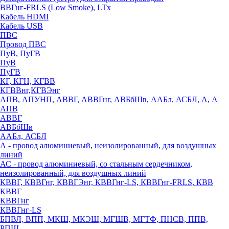
ВВГнг-FRLS (Low Smoke), LTx
Кабель HDMI
Кабель USB
ПВС
Провод ПВС
ПуВ, ПуГВ
ПуВ
ПуГВ
КГ, КГН, КГВВ
КГВВнг,КГВЭнг
АПВ, АПУНП, АВВГ, АВВГнг, АВБбШв, ААБл, АСБЛ, А, А
АПВ
АВВГ
АВБбШв
ААБл, АСБЛ
А - провод алюминиевый, неизолированный, для воздушных
линий
АС - провод алюминиевый, со стальным сердечником,
неизолированный, для воздушных линий
КВВГ, КВВГнг, КВВГЭнг, КВВГнг-LS, КВВГнг-FRLS, КВВ
КВВГ
КВВГнг
КВВГнг-LS
БПВЛ, ВПП, МКШ, МКЭШ, МГШВ, МГТФ, ПНСВ, ППВ,
РПШ,