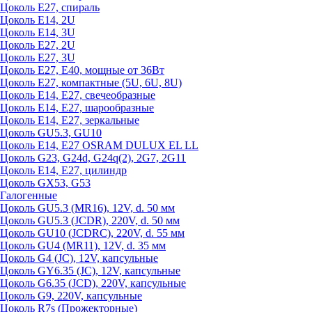
Цоколь Е27, спираль
Цоколь Е14, 2U
Цоколь Е14, 3U
Цоколь Е27, 2U
Цоколь Е27, 3U
Цоколь Е27, Е40, мощные от 36Вт
Цоколь Е27, компактные (5U, 6U, 8U)
Цоколь Е14, Е27, свечеобразные
Цоколь Е14, Е27, шарообразные
Цоколь Е14, Е27, зеркальные
Цоколь GU5.3, GU10
Цоколь Е14, Е27 OSRAM DULUX EL LL
Цоколь G23, G24d, G24q(2), 2G7, 2G11
Цоколь Е14, Е27, цилиндр
Цоколь GX53, G53
Галогенные
Цоколь GU5.3 (MR16), 12V, d. 50 мм
Цоколь GU5.3 (JCDR), 220V, d. 50 мм
Цоколь GU10 (JCDRC), 220V, d. 55 мм
Цоколь GU4 (MR11), 12V, d. 35 мм
Цоколь G4 (JC), 12V, капсульные
Цоколь GY6.35 (JC), 12V, капсульные
Цоколь G6.35 (JCD), 220V, капсульные
Цоколь G9, 220V, капсульные
Цоколь R7s (Прожекторные)