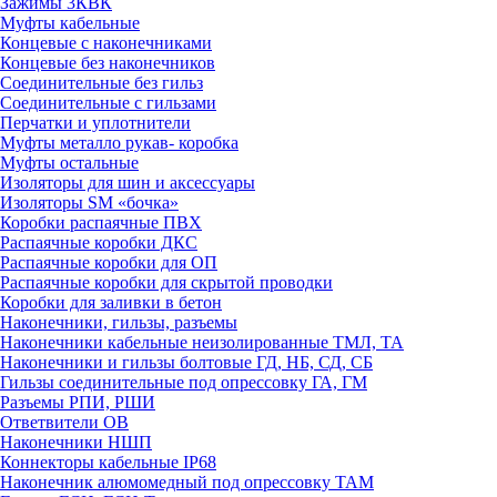
Зажимы 3КВК
Муфты кабельные
Концевые с наконечниками
Концевые без наконечников
Соединительные без гильз
Соединительные с гильзами
Перчатки и уплотнители
Муфты металло рукав- коробка
Муфты остальные
Изоляторы для шин и аксессуары
Изоляторы SM «бочка»
Коробки распаячные ПВХ
Распаячные коробки ДКС
Распаячные коробки для ОП
Распаячные коробки для скрытой проводки
Коробки для заливки в бетон
Наконечники, гильзы, разъемы
Наконечники кабельные неизолированные ТМЛ, ТА
Наконечники и гильзы болтовые ГД, НБ, СД, СБ
Гильзы соединительные под опрессовку ГА, ГМ
Разъемы РПИ, РШИ
Ответвители ОВ
Наконечники НШП
Коннекторы кабельные IP68
Наконечник алюмомедный под опрессовку ТАМ