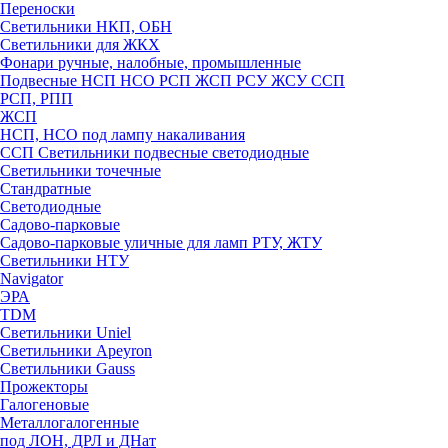
Переноски
Светильники НКП, ОБН
Светильники для ЖКХ
Фонари ручные, налобные, промышленные
Подвесные НСП НСО РСП ЖСП РСУ ЖСУ ССП
РСП, РПП
ЖСП
НСП, НСО под лампу накаливания
ССП Светильники подвесные светодиодные
Светильники точечные
Стандратные
Светодиодные
Садово-парковые
Садово-парковые уличные для ламп РТУ, ЖТУ
Светильники НТУ
Navigator
ЭРА
TDM
Светильники Uniel
Светильники Apeyron
Светильники Gauss
Прожекторы
Галогеновые
Металлогалогенные
под ЛОН, ДРЛ и ДНат