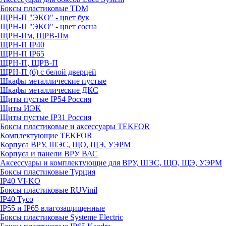
Боксы пластиковые TDM
ЩРН-П "ЭКО" - цвет бук
ЩРН-П "ЭКО" - цвет сосна
ЩРН-Пм, ЩРВ-Пм
ЩРН-П IP40
ЩРН-П IP65
ЩРН-П, ЩРВ-П
ЩРН-П (б) с белой дверцей
Шкафы металлические пустые
Шкафы металлические ДКС
Щиты пустые IP54 Россия
Щиты ИЭК
Щиты пустые IP31 Россия
Боксы пластиковые и аксессуары TEKFOR
Комплектующие TEKFOR
Корпуса ВРУ, ШЭС, ЩО, ЩЭ, УЭРМ
Корпуса и панели ВРУ ВАС
Аксессуары и комплектующие для ВРУ, ШЭС, ЩО, ЩЭ, УЭРМ
Боксы пластиковые Турция
IP40 VI-KO
Боксы пластиковые RUVinil
IP40 Тусо
IP55 и IP65 влагозащищенные
Боксы пластиковые Systeme Electric