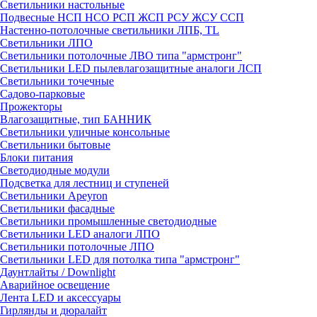
Светильники настольные
Подвесные НСП НСО РСП ЖСП РСУ ЖСУ ССП
Настенно-потолочные светильники ЛПБ, TL
Светильники ЛПО
Светильники потолочные ЛВО типа "армстронг"
Светильники LED пылевлагозащитные аналоги ЛСП
Светильники точечные
Садово-парковые
Прожекторы
Влагозащитные, тип БАННИК
Светильники уличные консольные
Светильники бытовые
Блоки питания
Светодиодные модули
Подсветка для лестниц и ступеней
Светильники Apeyron
Светильники фасадные
Светильники промышленные светодиодные
Светильники LED аналоги ЛПО
Светильники потолочные ЛПО
Светильники LED для потолка типа "армстронг"
Даунтлайты / Downlight
Аварийное освещение
Лента LED и аксессуары
Гирлянды и дюралайт