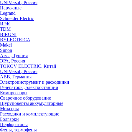
UNIVersal , Россия
Наружные
Legrand
Schneider Electric
ИЭК
TDM
BIRONI
BYLECTRICA
Makel
Simon
Arvia, Турция
ЭРА, Россия
TOKOV ELECTRIC, Китай
UNIVersal , Россия
ABB, Германия
Электроинструмент и расходники
Генераторы, электростанции
Компрессоры
Сварочное оборудование
Шуруповерты аккумуляторные
Миксеры
Расходики и комплектующие
Болгарки
Перфораторы
Фены, термофены