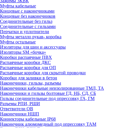
Зажимы 3КВК
Муфты кабельные
Концевые с наконечниками
Концевые без наконечников
Соединительные без гильз
Соединительные с гильзами
Перчатки и уплотнители
Муфты металло рукав- коробка
Муфты остальные
Изоляторы для шин и аксессуары
Изоляторы SM «бочка»
Коробки распаячные ПВХ
Распаячные коробки ДКС
Распаячные коробки для ОП
Распаячные коробки для скрытой проводки
Коробки для заливки в бетон
Наконечники, гильзы, разъемы
Наконечники кабельные неизолированные ТМЛ, ТА
Наконечники и гильзы болтовые ГД, НБ, СД, СБ
Гильзы соединительные под опрессовку ГА, ГМ
Разъемы РПИ, РШИ
Ответвители ОВ
Наконечники НШП
Коннекторы кабельные IP68
Наконечник алюмомедный под опрессовку ТАМ