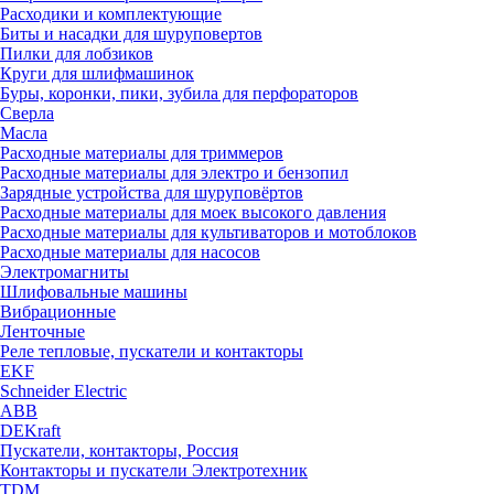
Расходики и комплектующие
Биты и насадки для шуруповертов
Пилки для лобзиков
Круги для шлифмашинок
Буры, коронки, пики, зубила для перфораторов
Сверла
Масла
Расходные материалы для триммеров
Расходные материалы для электро и бензопил
Зарядные устройства для шуруповёртов
Расходные материалы для моек высокого давления
Расходные материалы для культиваторов и мотоблоков
Расходные материалы для насосов
Электромагниты
Шлифовальные машины
Вибрационные
Ленточные
Реле тепловые, пускатели и контакторы
EKF
Schneider Electric
ABB
DEKraft
Пускатели, контакторы, Россия
Контакторы и пускатели Электротехник
TDM