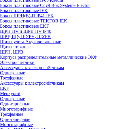
Боксы пластиковые IP65 Kaedra
Боксы пластиковые City9 Box Systeme Electric
Боксы пластиковые IEK
Боксы ЩРН(В)-П IP41 IEK
Боксы пластиковые TEKFOR IEK
Боксы пластиковые EKF
ЩРН-Пм и ЩРВ-Пм IP40
ЩРУ, ЩУ, ЩУРН, ЩУРВ
Щиты учета Акулово заказные
Щиты этажные
ЩРН, ЩРВ
Корпуса распределительные металлические ЭКФ
Электросчетчики
Аксессуары к электросчётчикам
Однофазные
Трехфазные
Аксессуары к электросчётчикам
EKF
Меркурий
Однофазные
Однотарифные
Многотарифные
Трехфазные
Однотарифные
Многотарифные