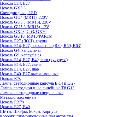
Цоколь E14, E27
Цоколь GX5.3
Светодиодные, LED
Цоколь GU4 (MR11), 220V
Цоколь GU5.3 (MR16), 220V
Цоколь GU5.3 (MR16), 12V
Цоколь GX53, G53, GX70
Цоколь GU10 (MR16/PAR16)
Цоколь Е27 (ЛОН), груша
Цоколь Е14, Е27, зеркальные (R39, R50, R63)
Цоколь G4, капсульная
Цоколь G9, капсульная
Цоколь Е14, Е27, Е40, corn (кукуруза)
Цоколь Е14, Е27, свеча
Цоколь Е14, Е27, шар
Цоколь Е40, Е27 высокомощные
Цоколь R7s
Лампы светодиодные капсула Е-14 и Е-27
Лампы светодиоидные линейные T8 G13
Лампы светодиодные специальные
Металлогалогенные
Цоколь RX7s
Цоколь Е27, E40
Щиты. Шкафы. Боксы. Корпуса
Коробки пломбировочные под автоматы