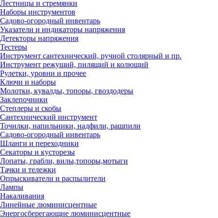
Лестницы и стремянки
Наборы инструментов
Садово-огородный инвентарь
Указатели и индикаторы напряжения
Детекторы напряжения
Тестеры
Инструмент сантехнический, ручной столярный и пр.
Инструмент режущий, пилящий и колющий
Рулетки, уровни и прочее
Ключи и наборы
Молотки, кувалды, топоры, гвоздодеры
Заклепочники
Степлеры и скобы
Сантехнический инструмент
Точилки, напильники, надфили, рашпили
Садово-огородный инвентарь
Шланги и переходники
Секаторы и кусторезы
Лопаты, грабли, вилы,топоры,мотыги
Тачки и тележки
Опрыскиватели и распылители
Лампы
Накаливания
Линейные люминисцентные
Энергосберегающие люминисцентные