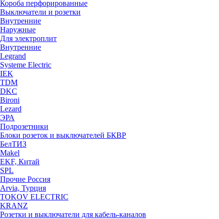
Короба перфорированные
Выключатели и розетки
Внутренние
Наружные
Для электроплит
Внутренние
Legrand
Systeme Electric
IEK
TDM
DKC
Bironi
Lezard
ЭРА
Подрозетники
Блоки розеток и выключателей БКВР
БелТИЗ
Makel
EKF, Китай
SPL
Прочие Россия
Arvia, Турция
TOKOV ELECTRIC
KRANZ
Розетки и выключатели для кабель-каналов