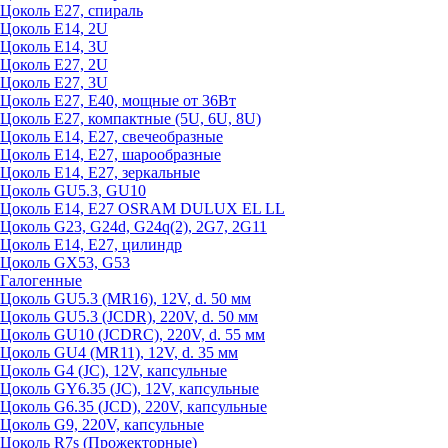
Цоколь Е27, спираль
Цоколь Е14, 2U
Цоколь Е14, 3U
Цоколь Е27, 2U
Цоколь Е27, 3U
Цоколь Е27, Е40, мощные от 36Вт
Цоколь Е27, компактные (5U, 6U, 8U)
Цоколь Е14, Е27, свечеобразные
Цоколь Е14, Е27, шарообразные
Цоколь Е14, Е27, зеркальные
Цоколь GU5.3, GU10
Цоколь Е14, Е27 OSRAM DULUX EL LL
Цоколь G23, G24d, G24q(2), 2G7, 2G11
Цоколь Е14, Е27, цилиндр
Цоколь GX53, G53
Галогенные
Цоколь GU5.3 (MR16), 12V, d. 50 мм
Цоколь GU5.3 (JCDR), 220V, d. 50 мм
Цоколь GU10 (JCDRC), 220V, d. 55 мм
Цоколь GU4 (MR11), 12V, d. 35 мм
Цоколь G4 (JC), 12V, капсульные
Цоколь GY6.35 (JC), 12V, капсульные
Цоколь G6.35 (JCD), 220V, капсульные
Цоколь G9, 220V, капсульные
Цоколь R7s (Прожекторные)