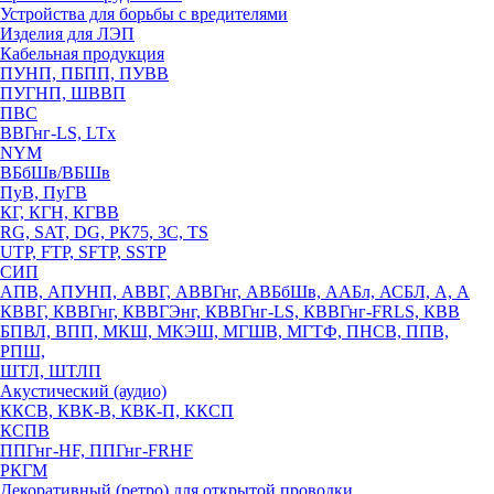
Устройства для борьбы с вредителями
Изделия для ЛЭП
Кабельная продукция
ПУНП, ПБПП, ПУВВ
ПУГНП, ШВВП
ПВС
ВВГнг-LS, LTx
NYM
ВБбШв/ВБШв
ПуВ, ПуГВ
КГ, КГН, КГВВ
RG, SAT, DG, РК75, 3С, TS
UTP, FTP, SFTP, SSTP
СИП
АПВ, АПУНП, АВВГ, АВВГнг, АВБбШв, ААБл, АСБЛ, А, А
КВВГ, КВВГнг, КВВГЭнг, КВВГнг-LS, КВВГнг-FRLS, КВВ
БПВЛ, ВПП, МКШ, МКЭШ, МГШВ, МГТФ, ПНСВ, ППВ,
РПШ,
ШТЛ, ШТЛП
Акустический (аудио)
ККСВ, КВК-В, КВК-П, ККСП
КСПВ
ППГнг-HF, ППГнг-FRHF
РКГМ
Декоративный (ретро) для открытой проводки