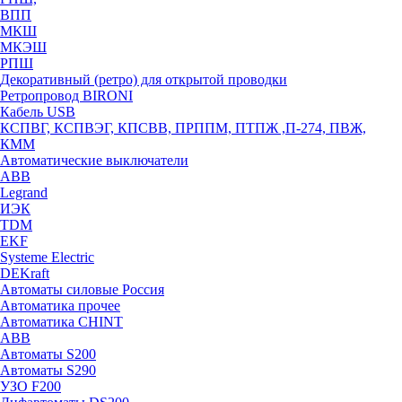
ВПП
МКШ
МКЭШ
РПШ
Декоративный (ретро) для открытой проводки
Ретропровод BIRONI
Кабель USB
КСПВГ, КСПВЭГ, КПСВВ, ПРППМ, ПТПЖ ,П-274, ПВЖ,
КММ
Автоматические выключатели
ABB
Legrand
ИЭК
TDM
EKF
Systeme Electric
DEKraft
Автоматы силовые Россия
Автоматика прочее
Автоматика CHINT
ABB
Автоматы S200
Автоматы S290
УЗО F200