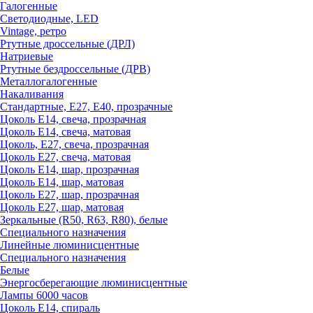
Галогенные
Светодиодные, LED
Vintage, ретро
Ртутные дроссельные (ДРЛ)
Натриевые
Ртутные бездроссельные (ДРВ)
Металлогалогенные
Накаливания
Стандартные, Е27, Е40, прозрачные
Цоколь Е14, свеча, прозрачная
Цоколь Е14, свеча, матовая
Цоколь, Е27, свеча, прозрачная
Цоколь Е27, свеча, матовая
Цоколь Е14, шар, прозрачная
Цоколь Е14, шар, матовая
Цоколь Е27, шар, прозрачная
Цоколь Е27, шар, матовая
Зеркальные (R50, R63, R80), белые
Специального назначения
Линейные люминисцентные
Специального назначения
Белые
Энергосберегающие люминисцентные
Лампы 6000 часов
Цоколь Е14, спираль