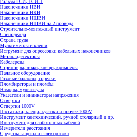
Гильзы ГСИ, ГСИ-Т
Наконечники НВИ
Наконечники НКИ
Наконечники НШВИ
Наконечники НШВИ на 2 провода
Строительно-монтажный инструмент
Спецодежда
Охрана труда
Мультиметры и клещи
Иструмент для опрессовки кабельных наконечников
Металлодетекторы
Кабелерезы
Стрипперы, ножи, клещи, кримперы
Паяльное оборудование
Газовые баллоны, горелки
Пломбираторы и пломбы
Наморы, мультитулы
Указатели и индикаторы напряжения
Отвертки
Отвертки 1000V
Пассатижи, клещи, кусачки и прочее 1000V
Инструмент сантехнический, ручной столярный и пр.
Инструмент для слаботочных кабелей
Измерители расстояния
Средства защиты от электротока