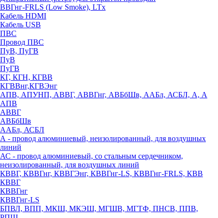
ВВГнг-FRLS (Low Smoke), LTx
Кабель HDMI
Кабель USB
ПВС
Провод ПВС
ПуВ, ПуГВ
ПуВ
ПуГВ
КГ, КГН, КГВВ
КГВВнг,КГВЭнг
АПВ, АПУНП, АВВГ, АВВГнг, АВБбШв, ААБл, АСБЛ, А, А
АПВ
АВВГ
АВБбШв
ААБл, АСБЛ
А - провод алюминиевый, неизолированный, для воздушных
линий
АС - провод алюминиевый, со стальным сердечником,
неизолированный, для воздушных линий
КВВГ, КВВГнг, КВВГЭнг, КВВГнг-LS, КВВГнг-FRLS, КВВ
КВВГ
КВВГнг
КВВГнг-LS
БПВЛ, ВПП, МКШ, МКЭШ, МГШВ, МГТФ, ПНСВ, ППВ,
РПШ,