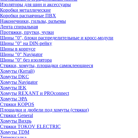
Изоляторы для шин и аксессуары
Коробки металлические
Коробки распаячные ПВХ
Наконечники, гильзы, разъемы
Лента спиральная
Протяжки, прутки, чулки
Шины "0", блоки распределительные и кросс-модули
Шины "0" на DIN-рейку
Шины в корпусе
Шины "0" Navigator
Шины "0" без изолятора
Стяжки, хомуты, площадки самоклеющиеся
Хомуты (Китай)
Хомуты DKC
Хомуты Navigator
Хомуты IEK
Хомуты REXANT и PROconnect
Хомуты ЭРА
Стяжки KOPOS
Площадки и дюбели под хомуты (стяжки)
Стяжки General
Хомуты Вихрь
Стяжки TOKOV ELECTRIC
Хомуты TDM
Термоусадка