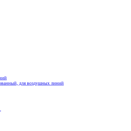
ний
рованный, для воздушных линий
,