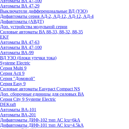
Автоматы ВА 47-100
Автоматы ВА 47-29
Выключатели дифференциальные ВД (УЗО)
Дифавтоматы серия АД-2, АД-12, АД-12, АД-4
Дифавтоматы (АВДТ)
Доп. устройства модульной серии
Силовые автоматы ВА 88-33, 88-32, 88-35
EKF
Автоматы ВА 47-63
Автоматы ВА 47-100
Автоматы ВА-99
ВД УЗО (блоки утечки тока)
Systeme Electric
Серия Multi 9
Серия Acti 9
Серия "Домовой"
Серия Easy 9
Силовые автоматы Easypact Compact NS
Доп. сборочные единицы для силовых ВА
Серия City 9 Systeme Electric
DEKraft
Автоматы BA-101
Автоматы ВА-201
Дифавтоматы ДИФ-102 тип АС lcu=6kA
Дифавтоматы ДИФ-101 тип АС lcu=4.5kA