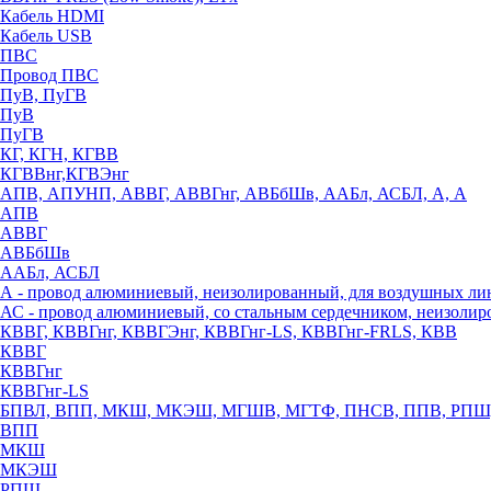
Кабель HDMI
Кабель USB
ПВС
Провод ПВС
ПуВ, ПуГВ
ПуВ
ПуГВ
КГ, КГН, КГВВ
КГВВнг,КГВЭнг
АПВ, АПУНП, АВВГ, АВВГнг, АВБбШв, ААБл, АСБЛ, А, А
АПВ
АВВГ
АВБбШв
ААБл, АСБЛ
А - провод алюминиевый, неизолированный, для воздушных ли
АС - провод алюминиевый, со стальным сердечником, неизоли
КВВГ, КВВГнг, КВВГЭнг, КВВГнг-LS, КВВГнг-FRLS, КВВ
КВВГ
КВВГнг
КВВГнг-LS
БПВЛ, ВПП, МКШ, МКЭШ, МГШВ, МГТФ, ПНСВ, ППВ, РПШ
ВПП
МКШ
МКЭШ
РПШ