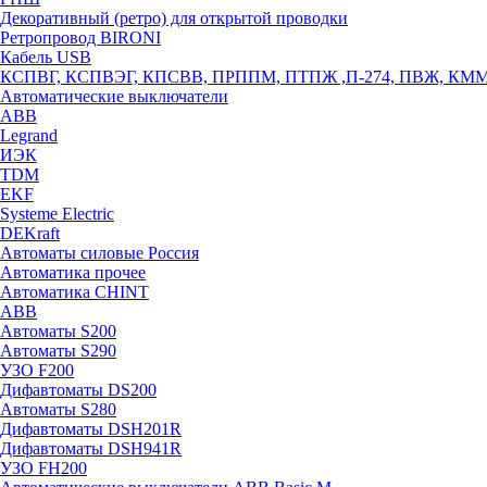
Декоративный (ретро) для открытой проводки
Ретропровод BIRONI
Кабель USB
КСПВГ, КСПВЭГ, КПСВВ, ПРППМ, ПТПЖ ,П-274, ПВЖ, КМ
Автоматические выключатели
ABB
Legrand
ИЭК
TDM
EKF
Systeme Electric
DEKraft
Автоматы силовые Россия
Автоматика прочее
Автоматика CHINT
ABB
Автоматы S200
Автоматы S290
УЗО F200
Дифавтоматы DS200
Автоматы S280
Дифавтоматы DSH201R
Дифавтоматы DSH941R
УЗО FH200