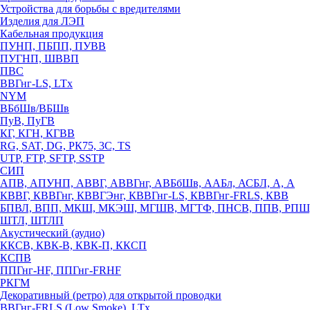
Устройства для борьбы с вредителями
Изделия для ЛЭП
Кабельная продукция
ПУНП, ПБПП, ПУВВ
ПУГНП, ШВВП
ПВС
ВВГнг-LS, LTx
NYM
ВБбШв/ВБШв
ПуВ, ПуГВ
КГ, КГН, КГВВ
RG, SAT, DG, РК75, 3С, TS
UTP, FTP, SFTP, SSTP
СИП
АПВ, АПУНП, АВВГ, АВВГнг, АВБбШв, ААБл, АСБЛ, А, А
КВВГ, КВВГнг, КВВГЭнг, КВВГнг-LS, КВВГнг-FRLS, КВВ
БПВЛ, ВПП, МКШ, МКЭШ, МГШВ, МГТФ, ПНСВ, ППВ, РПШ
ШТЛ, ШТЛП
Акустический (аудио)
ККСВ, КВК-В, КВК-П, ККСП
КСПВ
ППГнг-HF, ППГнг-FRHF
РКГМ
Декоративный (ретро) для открытой проводки
ВВГнг-FRLS (Low Smoke), LTx