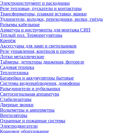
Электроинструмент и расходники
Реле тепловые, пускатели и контакторы
Трансформаторы, плавкие вставки, ящики
Удлинители, колодки, переходники, вилки, гнёзда
Разъемы кабельные
Арматура и инструменты для монтажа СИП
Теплый пол. Терморегуляторы
Крепёж
Аксессуары для ламп и светильников
Реле управления, контроля и прочие
Лотки металлические
Таймеры, детекторы движения, фотореле
Садовая техника
Теплотехника
Батарейки и аккумуляторы бытовые
Системы видеонаблюдения, домофоны
Разъединители и рубильники
Светосигнальная аппаратура
Стабилизаторы
Дверные звонки
Вольтметры и амперметры
Вентиляторы
Охранные и пожарные системы
Электродвигатели
Крановое оборудование