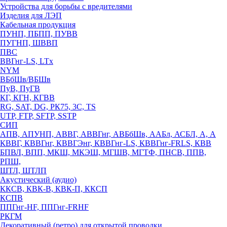
Устройства для борьбы с вредителями
Изделия для ЛЭП
Кабельная продукция
ПУНП, ПБПП, ПУВВ
ПУГНП, ШВВП
ПВС
ВВГнг-LS, LTx
NYM
ВБбШв/ВБШв
ПуВ, ПуГВ
КГ, КГН, КГВВ
RG, SAT, DG, РК75, 3С, TS
UTP, FTP, SFTP, SSTP
СИП
АПВ, АПУНП, АВВГ, АВВГнг, АВБбШв, ААБл, АСБЛ, А, А
КВВГ, КВВГнг, КВВГЭнг, КВВГнг-LS, КВВГнг-FRLS, КВВ
БПВЛ, ВПП, МКШ, МКЭШ, МГШВ, МГТФ, ПНСВ, ППВ,
РПШ,
ШТЛ, ШТЛП
Акустический (аудио)
ККСВ, КВК-В, КВК-П, ККСП
КСПВ
ППГнг-HF, ППГнг-FRHF
РКГМ
Декоративный (ретро) для открытой проводки