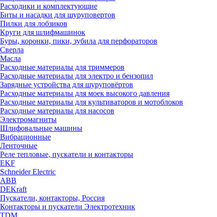
Расходики и комплектующие
Биты и насадки для шуруповертов
Пилки для лобзиков
Круги для шлифмашинок
Буры, коронки, пики, зубила для перфораторов
Сверла
Масла
Расходные материалы для триммеров
Расходные материалы для электро и бензопил
Зарядные устройства для шуруповёртов
Расходные материалы для моек высокого давления
Расходные материалы для культиваторов и мотоблоков
Расходные материалы для насосов
Электромагниты
Шлифовальные машины
Вибрационные
Ленточные
Реле тепловые, пускатели и контакторы
EKF
Schneider Electric
ABB
DEKraft
Пускатели, контакторы, Россия
Контакторы и пускатели Электротехник
TDM