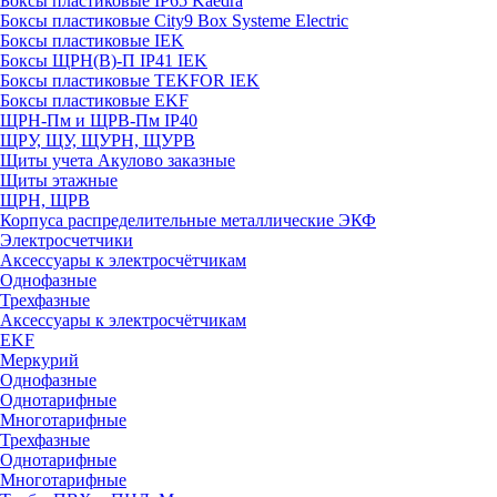
Боксы пластиковые IP65 Kaedra
Боксы пластиковые City9 Box Systeme Electric
Боксы пластиковые IEK
Боксы ЩРН(В)-П IP41 IEK
Боксы пластиковые TEKFOR IEK
Боксы пластиковые EKF
ЩРН-Пм и ЩРВ-Пм IP40
ЩРУ, ЩУ, ЩУРН, ЩУРВ
Щиты учета Акулово заказные
Щиты этажные
ЩРН, ЩРВ
Корпуса распределительные металлические ЭКФ
Электросчетчики
Аксессуары к электросчётчикам
Однофазные
Трехфазные
Аксессуары к электросчётчикам
EKF
Меркурий
Однофазные
Однотарифные
Многотарифные
Трехфазные
Однотарифные
Многотарифные