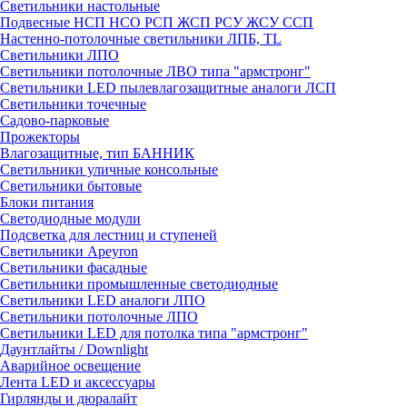
Светильники настольные
Подвесные НСП НСО РСП ЖСП РСУ ЖСУ ССП
Настенно-потолочные светильники ЛПБ, TL
Светильники ЛПО
Светильники потолочные ЛВО типа "армстронг"
Светильники LED пылевлагозащитные аналоги ЛСП
Светильники точечные
Садово-парковые
Прожекторы
Влагозащитные, тип БАННИК
Светильники уличные консольные
Светильники бытовые
Блоки питания
Светодиодные модули
Подсветка для лестниц и ступеней
Светильники Apeyron
Светильники фасадные
Светильники промышленные светодиодные
Светильники LED аналоги ЛПО
Светильники потолочные ЛПО
Светильники LED для потолка типа "армстронг"
Даунтлайты / Downlight
Аварийное освещение
Лента LED и аксессуары
Гирлянды и дюралайт