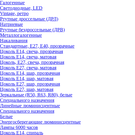
Галогенные
Светодиодные, LED
Vintage, ретро
Ртутные дроссельные (ДРЛ)
Натриевые
Ртутные бездроссельные (ДРВ)
Металлогалогенные
Накаливания
Стандартные, Е27, Е40, прозрачные
Цоколь Е14, свеча, прозрачная
Цоколь Е14, свеча, матовая
Цоколь, Е27, свеча, прозрачная
Цоколь Е27, свеча, матовая
Цоколь Е14, шар, прозрачная
Цоколь Е14, шар, матовая
Цоколь Е27, шар, прозрачная
Цоколь Е27, шар, матовая
Зеркальные (R50, R63, R80), белые
Специального назначения
Линейные люминисцентные
Специального назначения
Белые
Энергосберегающие люминисцентные
Лампы 6000 часов
Цоколь Е14, спираль