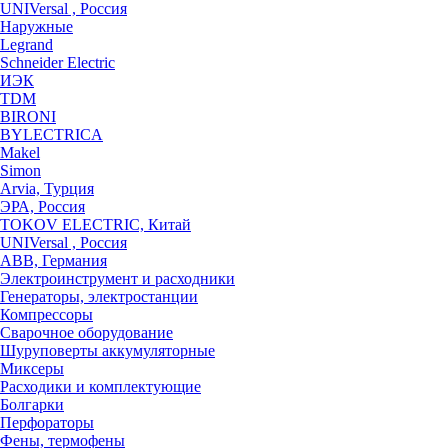
UNIVersal , Россия
Наружные
Legrand
Schneider Electric
ИЭК
TDM
BIRONI
BYLECTRICA
Makel
Simon
Arvia, Турция
ЭРА, Россия
TOKOV ELECTRIC, Китай
UNIVersal , Россия
ABB, Германия
Электроинструмент и расходники
Генераторы, электростанции
Компрессоры
Сварочное оборудование
Шуруповерты аккумуляторные
Миксеры
Расходики и комплектующие
Болгарки
Перфораторы
Фены, термофены