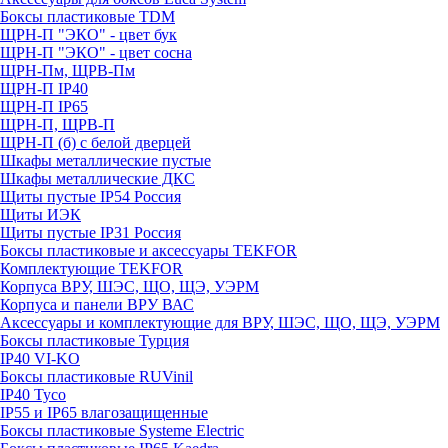
Боксы пластиковые TDM
ЩРН-П "ЭКО" - цвет бук
ЩРН-П "ЭКО" - цвет сосна
ЩРН-Пм, ЩРВ-Пм
ЩРН-П IP40
ЩРН-П IP65
ЩРН-П, ЩРВ-П
ЩРН-П (б) с белой дверцей
Шкафы металлические пустые
Шкафы металлические ДКС
Щиты пустые IP54 Россия
Щиты ИЭК
Щиты пустые IP31 Россия
Боксы пластиковые и аксессуары TEKFOR
Комплектующие TEKFOR
Корпуса ВРУ, ШЭС, ЩО, ЩЭ, УЭРМ
Корпуса и панели ВРУ ВАС
Аксессуары и комплектующие для ВРУ, ШЭС, ЩО, ЩЭ, УЭРМ
Боксы пластиковые Турция
IP40 VI-KO
Боксы пластиковые RUVinil
IP40 Тусо
IP55 и IP65 влагозащищенные
Боксы пластиковые Systeme Electric