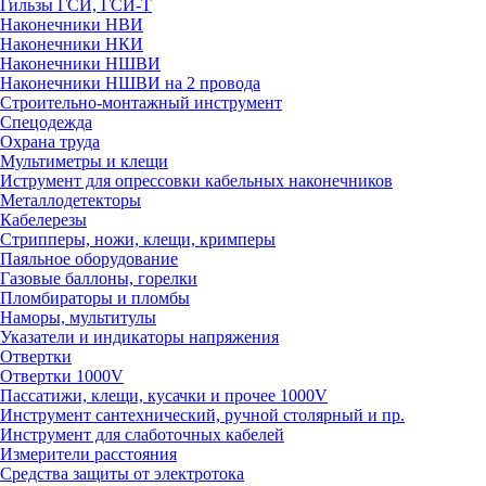
Гильзы ГСИ, ГСИ-Т
Наконечники НВИ
Наконечники НКИ
Наконечники НШВИ
Наконечники НШВИ на 2 провода
Строительно-монтажный инструмент
Спецодежда
Охрана труда
Мультиметры и клещи
Иструмент для опрессовки кабельных наконечников
Металлодетекторы
Кабелерезы
Стрипперы, ножи, клещи, кримперы
Паяльное оборудование
Газовые баллоны, горелки
Пломбираторы и пломбы
Наморы, мультитулы
Указатели и индикаторы напряжения
Отвертки
Отвертки 1000V
Пассатижи, клещи, кусачки и прочее 1000V
Инструмент сантехнический, ручной столярный и пр.
Инструмент для слаботочных кабелей
Измерители расстояния
Средства защиты от электротока