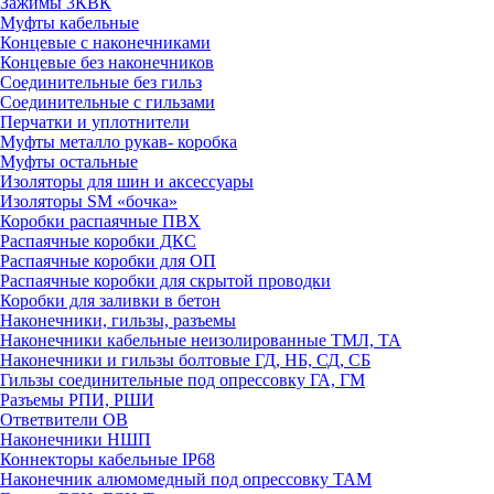
Зажимы 3КВК
Муфты кабельные
Концевые с наконечниками
Концевые без наконечников
Соединительные без гильз
Соединительные с гильзами
Перчатки и уплотнители
Муфты металло рукав- коробка
Муфты остальные
Изоляторы для шин и аксессуары
Изоляторы SM «бочка»
Коробки распаячные ПВХ
Распаячные коробки ДКС
Распаячные коробки для ОП
Распаячные коробки для скрытой проводки
Коробки для заливки в бетон
Наконечники, гильзы, разъемы
Наконечники кабельные неизолированные ТМЛ, ТА
Наконечники и гильзы болтовые ГД, НБ, СД, СБ
Гильзы соединительные под опрессовку ГА, ГМ
Разъемы РПИ, РШИ
Ответвители ОВ
Наконечники НШП
Коннекторы кабельные IP68
Наконечник алюмомедный под опрессовку ТАМ