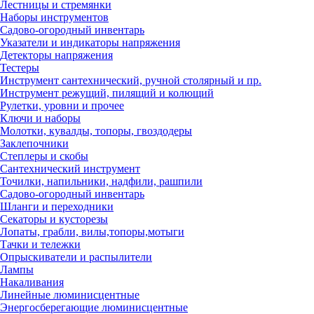
Лестницы и стремянки
Наборы инструментов
Садово-огородный инвентарь
Указатели и индикаторы напряжения
Детекторы напряжения
Тестеры
Инструмент сантехнический, ручной столярный и пр.
Инструмент режущий, пилящий и колющий
Рулетки, уровни и прочее
Ключи и наборы
Молотки, кувалды, топоры, гвоздодеры
Заклепочники
Степлеры и скобы
Сантехнический инструмент
Точилки, напильники, надфили, рашпили
Садово-огородный инвентарь
Шланги и переходники
Секаторы и кусторезы
Лопаты, грабли, вилы,топоры,мотыги
Тачки и тележки
Опрыскиватели и распылители
Лампы
Накаливания
Линейные люминисцентные
Энергосберегающие люминисцентные