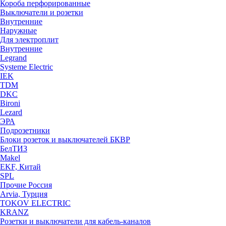
Короба перфорированные
Выключатели и розетки
Внутренние
Наружные
Для электроплит
Внутренние
Legrand
Systeme Electric
IEK
TDM
DKC
Bironi
Lezard
ЭРА
Подрозетники
Блоки розеток и выключателей БКВР
БелТИЗ
Makel
EKF, Китай
SPL
Прочие Россия
Arvia, Турция
TOKOV ELECTRIC
KRANZ
Розетки и выключатели для кабель-каналов