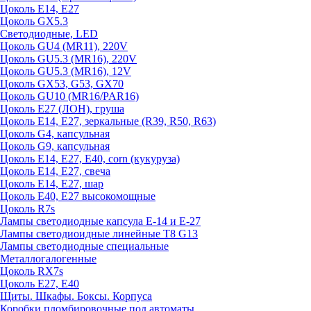
Цоколь E14, E27
Цоколь GX5.3
Светодиодные, LED
Цоколь GU4 (MR11), 220V
Цоколь GU5.3 (MR16), 220V
Цоколь GU5.3 (MR16), 12V
Цоколь GX53, G53, GX70
Цоколь GU10 (MR16/PAR16)
Цоколь Е27 (ЛОН), груша
Цоколь Е14, Е27, зеркальные (R39, R50, R63)
Цоколь G4, капсульная
Цоколь G9, капсульная
Цоколь Е14, Е27, Е40, corn (кукуруза)
Цоколь Е14, Е27, свеча
Цоколь Е14, Е27, шар
Цоколь Е40, Е27 высокомощные
Цоколь R7s
Лампы светодиодные капсула Е-14 и Е-27
Лампы светодиоидные линейные T8 G13
Лампы светодиодные специальные
Металлогалогенные
Цоколь RX7s
Цоколь Е27, E40
Щиты. Шкафы. Боксы. Корпуса
Коробки пломбировочные под автоматы