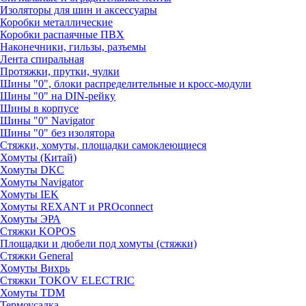
Изоляторы для шин и аксессуары
Коробки металлические
Коробки распаячные ПВХ
Наконечники, гильзы, разъемы
Лента спиральная
Протяжки, прутки, чулки
Шины "0", блоки распределительные и кросс-модули
Шины "0" на DIN-рейку
Шины в корпусе
Шины "0" Navigator
Шины "0" без изолятора
Стяжки, хомуты, площадки самоклеющиеся
Хомуты (Китай)
Хомуты DKC
Хомуты Navigator
Хомуты IEK
Хомуты REXANT и PROconnect
Хомуты ЭРА
Стяжки KOPOS
Площадки и дюбели под хомуты (стяжки)
Стяжки General
Хомуты Вихрь
Стяжки TOKOV ELECTRIC
Хомуты TDM
Термоусадка