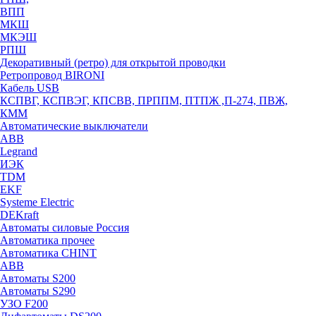
ВПП
МКШ
МКЭШ
РПШ
Декоративный (ретро) для открытой проводки
Ретропровод BIRONI
Кабель USB
КСПВГ, КСПВЭГ, КПСВВ, ПРППМ, ПТПЖ ,П-274, ПВЖ,
КММ
Автоматические выключатели
ABB
Legrand
ИЭК
TDM
EKF
Systeme Electric
DEKraft
Автоматы силовые Россия
Автоматика прочее
Автоматика CHINT
ABB
Автоматы S200
Автоматы S290
УЗО F200