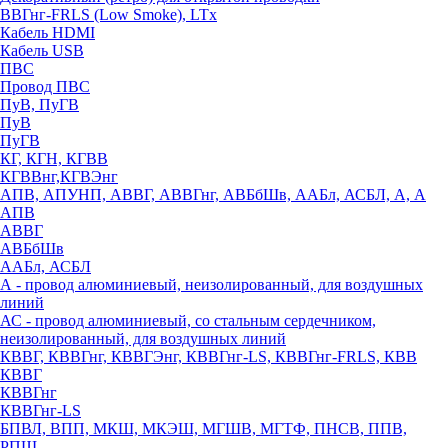
ВВГнг-FRLS (Low Smoke), LTx
Кабель HDMI
Кабель USB
ПВС
Провод ПВС
ПуВ, ПуГВ
ПуВ
ПуГВ
КГ, КГН, КГВВ
КГВВнг,КГВЭнг
АПВ, АПУНП, АВВГ, АВВГнг, АВБбШв, ААБл, АСБЛ, А, А
АПВ
АВВГ
АВБбШв
ААБл, АСБЛ
А - провод алюминиевый, неизолированный, для воздушных
линий
АС - провод алюминиевый, со стальным сердечником,
неизолированный, для воздушных линий
КВВГ, КВВГнг, КВВГЭнг, КВВГнг-LS, КВВГнг-FRLS, КВВ
КВВГ
КВВГнг
КВВГнг-LS
БПВЛ, ВПП, МКШ, МКЭШ, МГШВ, МГТФ, ПНСВ, ППВ,
РПШ,