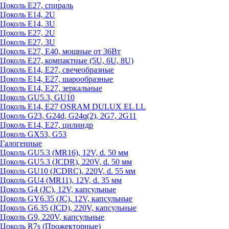
Цоколь Е27, спираль
Цоколь Е14, 2U
Цоколь Е14, 3U
Цоколь Е27, 2U
Цоколь Е27, 3U
Цоколь Е27, Е40, мощные от 36Вт
Цоколь Е27, компактные (5U, 6U, 8U)
Цоколь Е14, Е27, свечеобразные
Цоколь Е14, Е27, шарообразные
Цоколь Е14, Е27, зеркальные
Цоколь GU5.3, GU10
Цоколь Е14, Е27 OSRAM DULUX EL LL
Цоколь G23, G24d, G24q(2), 2G7, 2G11
Цоколь Е14, Е27, цилиндр
Цоколь GX53, G53
Галогенные
Цоколь GU5.3 (MR16), 12V, d. 50 мм
Цоколь GU5.3 (JCDR), 220V, d. 50 мм
Цоколь GU10 (JCDRC), 220V, d. 55 мм
Цоколь GU4 (MR11), 12V, d. 35 мм
Цоколь G4 (JC), 12V, капсульные
Цоколь GY6.35 (JC), 12V, капсульные
Цоколь G6.35 (JCD), 220V, капсульные
Цоколь G9, 220V, капсульные
Цоколь R7s (Прожекторные)