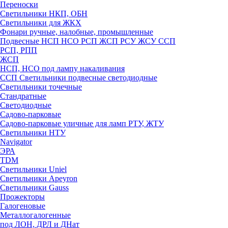
Переноски
Светильники НКП, ОБН
Светильники для ЖКХ
Фонари ручные, налобные, промышленные
Подвесные НСП НСО РСП ЖСП РСУ ЖСУ ССП
РСП, РПП
ЖСП
НСП, НСО под лампу накаливания
ССП Светильники подвесные светодиодные
Светильники точечные
Стандратные
Светодиодные
Садово-парковые
Садово-парковые уличные для ламп РТУ, ЖТУ
Светильники НТУ
Navigator
ЭРА
TDM
Светильники Uniel
Светильники Apeyron
Светильники Gauss
Прожекторы
Галогеновые
Металлогалогенные
под ЛОН, ДРЛ и ДНат