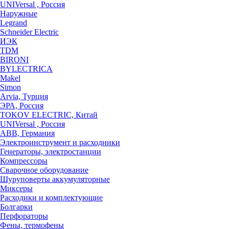
UNIVersal , Россия
Наружные
Legrand
Schneider Electric
ИЭК
TDM
BIRONI
BYLECTRICA
Makel
Simon
Arvia, Турция
ЭРА, Россия
TOKOV ELECTRIC, Китай
UNIVersal , Россия
ABB, Германия
Электроинструмент и расходники
Генераторы, электростанции
Компрессоры
Сварочное оборудование
Шуруповерты аккумуляторные
Миксеры
Расходики и комплектующие
Болгарки
Перфораторы
Фены, термофены