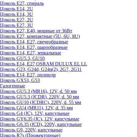
Цоколь Е27, спираль
Цоколь Е14, 2U
Цоколь Е14, 3U
Цоколь Е27, 2U
Цоколь Е27, 3U
Цоколь Е27, Е40, мощные от 36Вт
Цоколь Е27, компактные (5U, 6U, 8U)
Цоколь Е14, Е27, свечеобразные
Цоколь Е14, Е27, шарообразные
Цоколь Е14, Е27, зеркальные
Цоколь GU5.3, GU10
Цоколь Е14, Е27 OSRAM DULUX EL LL
Цоколь G23, G24d, G24q(2), 2G7, 2G11
Цоколь Е14, Е27, цилиндр
Цоколь GX53, G53
Галогенные
Цоколь GU5.3 (MR16), 12V, d. 50 мм
Цоколь GU5.3 (JCDR), 220V, d. 50 мм
Цоколь GU10 (JCDRC), 220V, d. 55 мм
Цоколь GU4 (MR11), 12V, d. 35 мм
Цоколь G4 (JC), 12V, капсульные
Цоколь GY6.35 (JC), 12V, капсульные
Цоколь G6.35 (JCD), 220V, капсульные
Цоколь G9, 220V, капсульные
Цоколь R7s (Прожекторные)