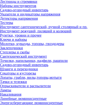
Лестницы и стремянки
Наборы инструментов
Садово-огородный инвентарь
Указатели и индикаторы напряжения
Детекторы напряжения
Тестеры
Инструмент сантехнический, ручной столярный и пр.
Инструмент режущий, пилящий и колющий
Рулетки, уровни и прочее
Ключи и наборы
Молотки, кувалды, топоры, гвоздодеры
Заклепочники
Степлеры и скобы
Сантехнический инструмент
Точилки, напильники, надфили, рашпили
Садово-огородный инвентарь
Шланги и переходники
Секаторы и кусторезы
Лопаты, грабли, вилы,топоры,мотыги
Тачки и тележки
Опрыскиватели и распылители
Лампы
Накаливания
Линейные люминисцентные
Энергосберегающие люминисцентные