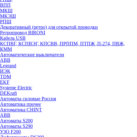
ВПП
МКШ
МКЭШ
РПШ
Декоративный (ретро) для открытой проводки
Ретропровод BIRONI
Кабель USB
КСПВГ, КСПВЭГ, КПСВВ, ПРППМ, ПТПЖ ,П-274, ПВЖ,
КММ
Автоматические выключатели
ABB
Legrand
ИЭК
TDM
EKF
Systeme Electric
DEKraft
Автоматы силовые Россия
Автоматика прочее
Автоматика CHINT
ABB
Автоматы S200
Автоматы S290
УЗО F200