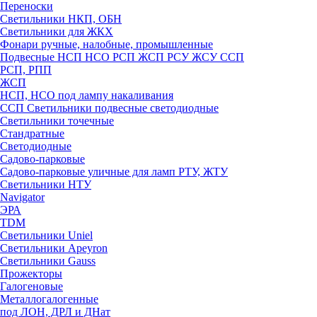
Переноски
Светильники НКП, ОБН
Светильники для ЖКХ
Фонари ручные, налобные, промышленные
Подвесные НСП НСО РСП ЖСП РСУ ЖСУ ССП
РСП, РПП
ЖСП
НСП, НСО под лампу накаливания
ССП Светильники подвесные светодиодные
Светильники точечные
Стандратные
Светодиодные
Садово-парковые
Садово-парковые уличные для ламп РТУ, ЖТУ
Светильники НТУ
Navigator
ЭРА
TDM
Светильники Uniel
Светильники Apeyron
Светильники Gauss
Прожекторы
Галогеновые
Металлогалогенные
под ЛОН, ДРЛ и ДНат