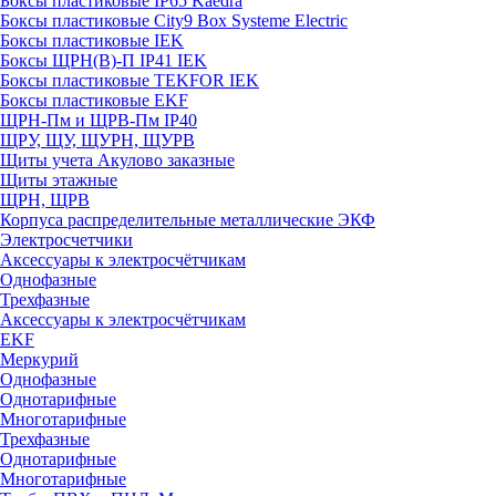
Боксы пластиковые IP65 Kaedra
Боксы пластиковые City9 Box Systeme Electric
Боксы пластиковые IEK
Боксы ЩРН(В)-П IP41 IEK
Боксы пластиковые TEKFOR IEK
Боксы пластиковые EKF
ЩРН-Пм и ЩРВ-Пм IP40
ЩРУ, ЩУ, ЩУРН, ЩУРВ
Щиты учета Акулово заказные
Щиты этажные
ЩРН, ЩРВ
Корпуса распределительные металлические ЭКФ
Электросчетчики
Аксессуары к электросчётчикам
Однофазные
Трехфазные
Аксессуары к электросчётчикам
EKF
Меркурий
Однофазные
Однотарифные
Многотарифные
Трехфазные
Однотарифные
Многотарифные