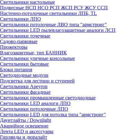
Светильники настольные
Подвесные НСП НСО РСП ЖСП РСУ ЖСУ ССП
Настенно-потолочные светильники ЛПБ, TL
Светильники ЛПО
Светильники потолочные ЛВО типа "армстронг"
Светильники LED пылевлагозащитные аналоги ЛСП
Светильники точечные
Садово-парковые
Прожекторы
Влагозащитные, тип БАННИК
Светильники уличные консольные
Светильники бытовые
Блоки питания
Светодиодные модули
Подсветка для лестниц и ступеней
Светильники Apeyron
Светильники фасадные
Светильники промышленные светодиодные
Светильники LED аналоги ЛПО
Светильники потолочные ЛПО
Светильники LED для потолка типа "армстронг"
Даунтлайты / Downlight
Аварийное освещение
Лента LED и аксессуары
Гирлянды и дюралайт