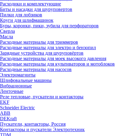
Расходики и комплектующие
Биты и насадки для шуруповертов
Пилки для лобзиков
Круги для шлифмашинок
Буры, коронки, пики, зубила для перфораторов
Сверла
Масла
Расходные материалы для триммеров
Расходные материалы для электро и бензопил
Зарядные устройства для шуруповёртов
Расходные материалы для моек высокого давления
Расходные материалы для культиваторов и мотоблоков
Расходные материалы для насосов
Электромагниты
Шлифовальные машины
Вибрационные
Ленточные
Реле тепловые, пускатели и контакторы
EKF
Schneider Electric
ABB
DEKraft
Пускатели, контакторы, Россия
Контакторы и пускатели Электротехник
TDM