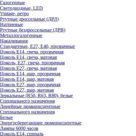
Галогенные
Светодиодные, LED
Vintage, ретро
Ртутные дроссельные (ДРЛ)
Натриевые
Ртутные бездроссельные (ДРВ)
Металлогалогенные
Накаливания
Стандартные, Е27, Е40, прозрачные
Цоколь Е14, свеча, прозрачная
Цоколь Е14, свеча, матовая
Цоколь, Е27, свеча, прозрачная
Цоколь Е27, свеча, матовая
Цоколь Е14, шар, прозрачная
Цоколь Е14, шар, матовая
Цоколь Е27, шар, прозрачная
Цоколь Е27, шар, матовая
Зеркальные (R50, R63, R80), белые
Специального назначения
Линейные люминисцентные
Специального назначения
Белые
Энергосберегающие люминисцентные
Лампы 6000 часов
Цоколь Е14, спираль