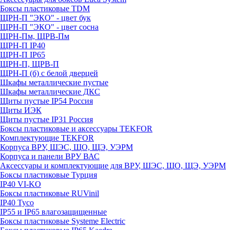
Боксы пластиковые TDM
ЩРН-П "ЭКО" - цвет бук
ЩРН-П "ЭКО" - цвет сосна
ЩРН-Пм, ЩРВ-Пм
ЩРН-П IP40
ЩРН-П IP65
ЩРН-П, ЩРВ-П
ЩРН-П (б) с белой дверцей
Шкафы металлические пустые
Шкафы металлические ДКС
Щиты пустые IP54 Россия
Щиты ИЭК
Щиты пустые IP31 Россия
Боксы пластиковые и аксессуары TEKFOR
Комплектующие TEKFOR
Корпуса ВРУ, ШЭС, ЩО, ЩЭ, УЭРМ
Корпуса и панели ВРУ ВАС
Аксессуары и комплектующие для ВРУ, ШЭС, ЩО, ЩЭ, УЭРМ
Боксы пластиковые Турция
IP40 VI-KO
Боксы пластиковые RUVinil
IP40 Тусо
IP55 и IP65 влагозащищенные
Боксы пластиковые Systeme Electric