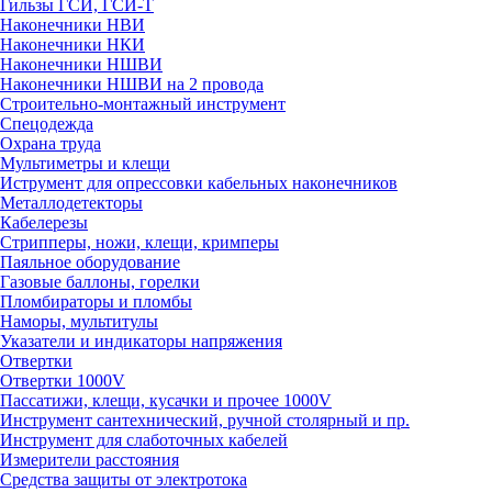
Гильзы ГСИ, ГСИ-Т
Наконечники НВИ
Наконечники НКИ
Наконечники НШВИ
Наконечники НШВИ на 2 провода
Строительно-монтажный инструмент
Спецодежда
Охрана труда
Мультиметры и клещи
Иструмент для опрессовки кабельных наконечников
Металлодетекторы
Кабелерезы
Стрипперы, ножи, клещи, кримперы
Паяльное оборудование
Газовые баллоны, горелки
Пломбираторы и пломбы
Наморы, мультитулы
Указатели и индикаторы напряжения
Отвертки
Отвертки 1000V
Пассатижи, клещи, кусачки и прочее 1000V
Инструмент сантехнический, ручной столярный и пр.
Инструмент для слаботочных кабелей
Измерители расстояния
Средства защиты от электротока