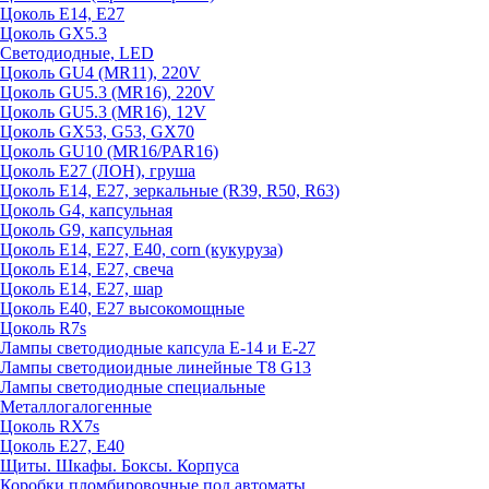
Цоколь E14, E27
Цоколь GX5.3
Светодиодные, LED
Цоколь GU4 (MR11), 220V
Цоколь GU5.3 (MR16), 220V
Цоколь GU5.3 (MR16), 12V
Цоколь GX53, G53, GX70
Цоколь GU10 (MR16/PAR16)
Цоколь Е27 (ЛОН), груша
Цоколь Е14, Е27, зеркальные (R39, R50, R63)
Цоколь G4, капсульная
Цоколь G9, капсульная
Цоколь Е14, Е27, Е40, corn (кукуруза)
Цоколь Е14, Е27, свеча
Цоколь Е14, Е27, шар
Цоколь Е40, Е27 высокомощные
Цоколь R7s
Лампы светодиодные капсула Е-14 и Е-27
Лампы светодиоидные линейные T8 G13
Лампы светодиодные специальные
Металлогалогенные
Цоколь RX7s
Цоколь Е27, E40
Щиты. Шкафы. Боксы. Корпуса
Коробки пломбировочные под автоматы