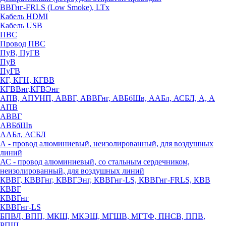
ВВГнг-FRLS (Low Smoke), LTx
Кабель HDMI
Кабель USB
ПВС
Провод ПВС
ПуВ, ПуГВ
ПуВ
ПуГВ
КГ, КГН, КГВВ
КГВВнг,КГВЭнг
АПВ, АПУНП, АВВГ, АВВГнг, АВБбШв, ААБл, АСБЛ, А, А
АПВ
АВВГ
АВБбШв
ААБл, АСБЛ
А - провод алюминиевый, неизолированный, для воздушных
линий
АС - провод алюминиевый, со стальным сердечником,
неизолированный, для воздушных линий
КВВГ, КВВГнг, КВВГЭнг, КВВГнг-LS, КВВГнг-FRLS, КВВ
КВВГ
КВВГнг
КВВГнг-LS
БПВЛ, ВПП, МКШ, МКЭШ, МГШВ, МГТФ, ПНСВ, ППВ,
РПШ,