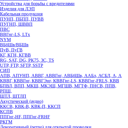
Устройства для борьбы с вредителями
Изделия для ЛЭП
Кабельная продукция
ПУНП, ПБПП, ПУВВ
ПУГНП, ШВВП
ПВС
ВВГнг-LS, LTx
NYM
ВБбШв/ВБШв
ПуВ, ПуГВ
КГ, КГН, КГВВ
RG, SAT, DG, РК75, 3С, TS
UTP, FTP, SFTP, SSTP
СИП
АПВ, АПУНП, АВВГ, АВВГнг, АВБбШв, ААБл, АСБЛ, А, А
КВВГ, КВВГнг, КВВГЭнг, КВВГнг-LS, КВВГнг-FRLS, КВВ
БПВЛ, ВПП, МКШ, МКЭШ, МГШВ, МГТФ, ПНСВ, ППВ,
РПШ,
ШТЛ, ШТЛП
Акустический (аудио)
ККСВ, КВК-В, КВК-П, ККСП
КСПВ
ППГнг-HF, ППГнг-FRHF
РКГМ
Декоративный (ретро) для открытой проводки