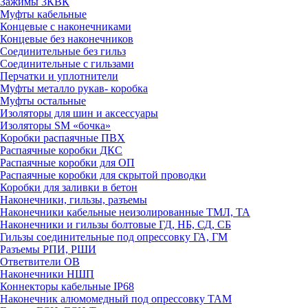
Зажимы 3КВК
Муфты кабельные
Концевые с наконечниками
Концевые без наконечников
Соединительные без гильз
Соединительные с гильзами
Перчатки и уплотнители
Муфты металло рукав- коробка
Муфты остальные
Изоляторы для шин и аксессуары
Изоляторы SM «бочка»
Коробки распаячные ПВХ
Распаячные коробки ДКС
Распаячные коробки для ОП
Распаячные коробки для скрытой проводки
Коробки для заливки в бетон
Наконечники, гильзы, разъемы
Наконечники кабельные неизолированные ТМЛ, ТА
Наконечники и гильзы болтовые ГД, НБ, СД, СБ
Гильзы соединительные под опрессовку ГА, ГМ
Разъемы РПИ, РШИ
Ответвители ОВ
Наконечники НШП
Коннекторы кабельные IP68
Наконечник алюмомедный под опрессовку ТАМ