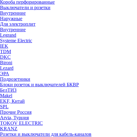
Короба перфорированные
Выключатели и розетки
Внутренние
Наружные
Для электроплит
Внутренние
Legrand
Systeme Electric
IEK
TDM
DKC
Bironi
Lezard
ЭРА
Подрозетники
Блоки розеток и выключателей БКВР
БелТИЗ
Makel
EKF, Китай
SPL
Прочие Россия
Arvia, Турция
TOKOV ELECTRIC
KRANZ
Розетки и выключатели для кабель-каналов