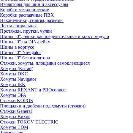
Изоляторы для шин и аксессуары
Коробки металлические
Коробки распаячные ПВХ
Наконечники, гильзы, разъемы
Лента спиральная
Протяжки, прутки, чулки
Шины "0", блоки распределительные и кросс-модули
Шины "0" на DIN-рейку
Шины в корпусе
Шины "0" Navigator
Шины "0" без изолятора
Стяжки, хомуты, площадки самоклеющиеся
Хомуты (Китай)
Хомуты DKC
Хомуты Navigator
Хомуты IEK
Хомуты REXANT и PROconnect
Хомуты ЭРА
Стяжки KOPOS
Площадки и дюбели под хомуты (стяжки)
Стяжки General
Хомуты Вихрь
Стяжки TOKOV ELECTRIC
Хомуты TDM
Термоусадка