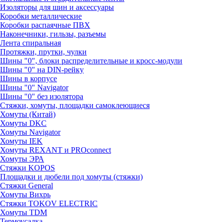
Изоляторы для шин и аксессуары
Коробки металлические
Коробки распаячные ПВХ
Наконечники, гильзы, разъемы
Лента спиральная
Протяжки, прутки, чулки
Шины "0", блоки распределительные и кросс-модули
Шины "0" на DIN-рейку
Шины в корпусе
Шины "0" Navigator
Шины "0" без изолятора
Стяжки, хомуты, площадки самоклеющиеся
Хомуты (Китай)
Хомуты DKC
Хомуты Navigator
Хомуты IEK
Хомуты REXANT и PROconnect
Хомуты ЭРА
Стяжки KOPOS
Площадки и дюбели под хомуты (стяжки)
Стяжки General
Хомуты Вихрь
Стяжки TOKOV ELECTRIC
Хомуты TDM
Термоусадка