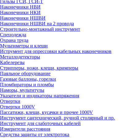
Гильзы ГСИ, ГСИ-Т
Наконечники НВИ
Наконечники НКИ
Наконечники НШВИ
Наконечники НШВИ на 2 провода
Строительно-монтажный инструмент
Спецодежда
Охрана труда
Мультиметры и клещи
Иструмент для опрессовки кабельных наконечников
Металлодетекторы
Кабелерезы
Стрипперы, ножи, клещи, кримперы
Паяльное оборудование
Газовые баллоны, горелки
Пломбираторы и пломбы
Наморы, мультитулы
Указатели и индикаторы напряжения
Отвертки
Отвертки 1000V
Пассатижи, клещи, кусачки и прочее 1000V
Инструмент сантехнический, ручной столярный и пр.
Инструмент для слаботочных кабелей
Измерители расстояния
Средства защиты от электротока