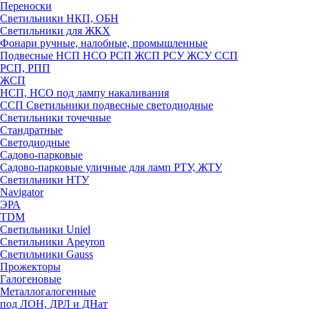
Переноски
Светильники НКП, ОБН
Светильники для ЖКХ
Фонари ручные, налобные, промышленные
Подвесные НСП НСО РСП ЖСП РСУ ЖСУ ССП
РСП, РПП
ЖСП
НСП, НСО под лампу накаливания
ССП Светильники подвесные светодиодные
Светильники точечные
Стандратные
Светодиодные
Садово-парковые
Садово-парковые уличные для ламп РТУ, ЖТУ
Светильники НТУ
Navigator
ЭРА
TDM
Светильники Uniel
Светильники Apeyron
Светильники Gauss
Прожекторы
Галогеновые
Металлогалогенные
под ЛОН, ДРЛ и ДНат