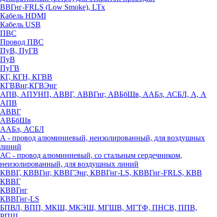
ВВГнг-FRLS (Low Smoke), LTx
Кабель HDMI
Кабель USB
ПВС
Провод ПВС
ПуВ, ПуГВ
ПуВ
ПуГВ
КГ, КГН, КГВВ
КГВВнг,КГВЭнг
АПВ, АПУНП, АВВГ, АВВГнг, АВБбШв, ААБл, АСБЛ, А, А
АПВ
АВВГ
АВБбШв
ААБл, АСБЛ
А - провод алюминиевый, неизолированный, для воздушных
линий
АС - провод алюминиевый, со стальным сердечником,
неизолированный, для воздушных линий
КВВГ, КВВГнг, КВВГЭнг, КВВГнг-LS, КВВГнг-FRLS, КВВ
КВВГ
КВВГнг
КВВГнг-LS
БПВЛ, ВПП, МКШ, МКЭШ, МГШВ, МГТФ, ПНСВ, ППВ,
РПШ,