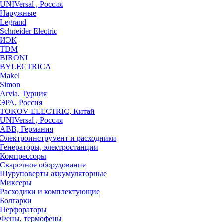
UNIVersal , Россия
Наружные
Legrand
Schneider Electric
ИЭК
TDM
BIRONI
BYLECTRICA
Makel
Simon
Arvia, Турция
ЭРА, Россия
TOKOV ELECTRIC, Китай
UNIVersal , Россия
ABB, Германия
Электроинструмент и расходники
Генераторы, электростанции
Компрессоры
Сварочное оборудование
Шуруповерты аккумуляторные
Миксеры
Расходики и комплектующие
Болгарки
Перфораторы
Фены, термофены