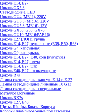
Цоколь E14, E27
Цоколь GX5.3
Светодиодные, LED
Цоколь GU4 (MR11), 220V
Цоколь GU5.3 (MR16), 220V
Цоколь GU5.3 (MR16), 12V
Цоколь GX53, G53, GX70
Цоколь GU10 (MR16/PAR16)
Цоколь Е27 (ЛОН), груша
Цоколь Е14, Е27, зеркальные (R39, R50, R63)
Цоколь G4, капсульная
Цоколь G9, капсульная
Цоколь Е14, Е27, Е40, corn (кукуруза)
Цоколь Е14, Е27, свеча
Цоколь Е14, Е27, шар
Цоколь Е40, Е27 высокомощные
Цоколь R7s
Лампы светодиодные капсула Е-14 и Е-27
Лампы светодиоидные линейные T8 G13
Лампы светодиодные специальные
Металлогалогенные
Цоколь RX7s
Цоколь Е27, E40
Щиты. Шкафы. Боксы. Корпуса
Коробки пломбировочные под автоматы