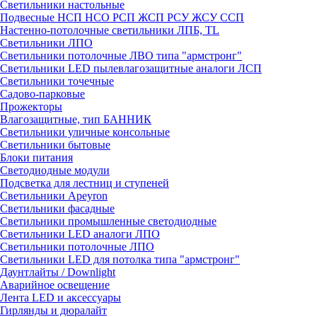
Светильники настольные
Подвесные НСП НСО РСП ЖСП РСУ ЖСУ ССП
Настенно-потолочные светильники ЛПБ, TL
Светильники ЛПО
Светильники потолочные ЛВО типа "армстронг"
Светильники LED пылевлагозащитные аналоги ЛСП
Светильники точечные
Садово-парковые
Прожекторы
Влагозащитные, тип БАННИК
Светильники уличные консольные
Светильники бытовые
Блоки питания
Светодиодные модули
Подсветка для лестниц и ступеней
Светильники Apeyron
Светильники фасадные
Светильники промышленные светодиодные
Светильники LED аналоги ЛПО
Светильники потолочные ЛПО
Светильники LED для потолка типа "армстронг"
Даунтлайты / Downlight
Аварийное освещение
Лента LED и аксессуары
Гирлянды и дюралайт