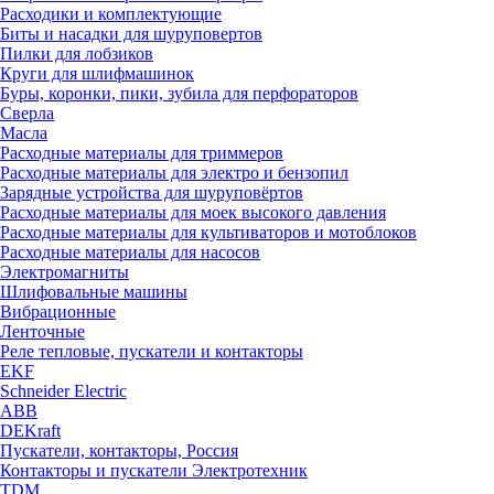
Расходики и комплектующие
Биты и насадки для шуруповертов
Пилки для лобзиков
Круги для шлифмашинок
Буры, коронки, пики, зубила для перфораторов
Сверла
Масла
Расходные материалы для триммеров
Расходные материалы для электро и бензопил
Зарядные устройства для шуруповёртов
Расходные материалы для моек высокого давления
Расходные материалы для культиваторов и мотоблоков
Расходные материалы для насосов
Электромагниты
Шлифовальные машины
Вибрационные
Ленточные
Реле тепловые, пускатели и контакторы
EKF
Schneider Electric
ABB
DEKraft
Пускатели, контакторы, Россия
Контакторы и пускатели Электротехник
TDM