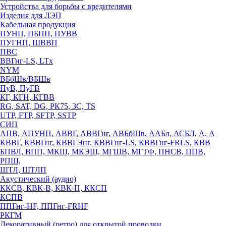
Устройства для борьбы с вредителями
Изделия для ЛЭП
Кабельная продукция
ПУНП, ПБПП, ПУВВ
ПУГНП, ШВВП
ПВС
ВВГнг-LS, LTx
NYM
ВБбШв/ВБШв
ПуВ, ПуГВ
КГ, КГН, КГВВ
RG, SAT, DG, РК75, 3С, TS
UTP, FTP, SFTP, SSTP
СИП
АПВ, АПУНП, АВВГ, АВВГнг, АВБбШв, ААБл, АСБЛ, А, А
КВВГ, КВВГнг, КВВГЭнг, КВВГнг-LS, КВВГнг-FRLS, КВВ
БПВЛ, ВПП, МКШ, МКЭШ, МГШВ, МГТФ, ПНСВ, ППВ,
РПШ,
ШТЛ, ШТЛП
Акустический (аудио)
ККСВ, КВК-В, КВК-П, ККСП
КСПВ
ППГнг-HF, ППГнг-FRHF
РКГМ
Декоративный (ретро) для открытой проводки