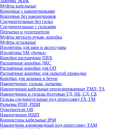
Зажимы 3КВК
Муфты кабельные
Концевые с наконечниками
Концевые без наконечников
Соединительные без гильз
Соединительные с гильзами
Перчатки и уплотнители
Муфты металло рукав- коробка
Муфты остальные
Изоляторы для шин и аксессуары
Изоляторы SM «бочка»
Коробки распаячные ПВХ
Распаячные коробки ДКС
Распаячные коробки для ОП
Распаячные коробки для скрытой проводки
Коробки для заливки в бетон
Наконечники, гильзы, разъемы
Наконечники кабельные неизолированные ТМЛ, ТА
Наконечники и гильзы болтовые ГД, НБ, СД, СБ
Гильзы соединительные под опрессовку ГА, ГМ
Разъемы РПИ, РШИ
Ответвители ОВ
Наконечники НШП
Коннекторы кабельные IP68
Наконечник алюмомедный под опрессовку ТАМ