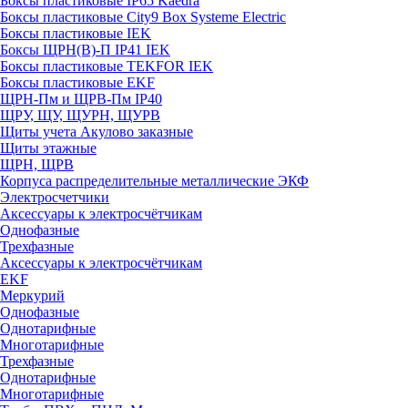
Боксы пластиковые IP65 Kaedra
Боксы пластиковые City9 Box Systeme Electric
Боксы пластиковые IEK
Боксы ЩРН(В)-П IP41 IEK
Боксы пластиковые TEKFOR IEK
Боксы пластиковые EKF
ЩРН-Пм и ЩРВ-Пм IP40
ЩРУ, ЩУ, ЩУРН, ЩУРВ
Щиты учета Акулово заказные
Щиты этажные
ЩРН, ЩРВ
Корпуса распределительные металлические ЭКФ
Электросчетчики
Аксессуары к электросчётчикам
Однофазные
Трехфазные
Аксессуары к электросчётчикам
EKF
Меркурий
Однофазные
Однотарифные
Многотарифные
Трехфазные
Однотарифные
Многотарифные