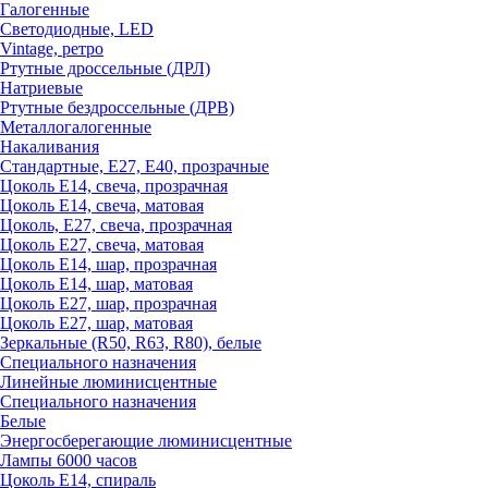
Галогенные
Светодиодные, LED
Vintage, ретро
Ртутные дроссельные (ДРЛ)
Натриевые
Ртутные бездроссельные (ДРВ)
Металлогалогенные
Накаливания
Стандартные, Е27, Е40, прозрачные
Цоколь Е14, свеча, прозрачная
Цоколь Е14, свеча, матовая
Цоколь, Е27, свеча, прозрачная
Цоколь Е27, свеча, матовая
Цоколь Е14, шар, прозрачная
Цоколь Е14, шар, матовая
Цоколь Е27, шар, прозрачная
Цоколь Е27, шар, матовая
Зеркальные (R50, R63, R80), белые
Специального назначения
Линейные люминисцентные
Специального назначения
Белые
Энергосберегающие люминисцентные
Лампы 6000 часов
Цоколь Е14, спираль