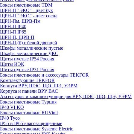
Боксы пластиковые TDM
ЩРН-П "ЭКО" - цвет бук
ЩРН-П "ЭКО" - цвет сосна
ЩРН-Пм, ЩРВ-Пм
ЩРН-П IP40
ЩРН-П IP65
ЩРН-П, ЩРВ-П
ЩРН-П (б) с белой дверцей
Шкафы металлические пустые
Шкафы металлические ДКС
Щиты пустые IP54 Россия
Щиты ИЭК
Щиты пустые IP31 Россия
Боксы пластиковые и аксессуары TEKFOR
Комплектующие TEKFOR
Корпуса ВРУ, ШЭС, ЩО, ЩЭ, УЭРМ
Корпуса и панели ВРУ ВАС
Аксессуары и комплектующие для ВРУ, ШЭС, ЩО, ЩЭ, УЭРМ
Боксы пластиковые Турция
IP40 VI-KO
Боксы пластиковые RUVinil
IP40 Тусо
IP55 и IP65 влагозащищенные
Боксы пластиковые Systeme Electric