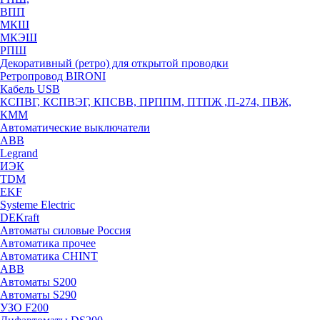
ВПП
МКШ
МКЭШ
РПШ
Декоративный (ретро) для открытой проводки
Ретропровод BIRONI
Кабель USB
КСПВГ, КСПВЭГ, КПСВВ, ПРППМ, ПТПЖ ,П-274, ПВЖ,
КММ
Автоматические выключатели
ABB
Legrand
ИЭК
TDM
EKF
Systeme Electric
DEKraft
Автоматы силовые Россия
Автоматика прочее
Автоматика CHINT
ABB
Автоматы S200
Автоматы S290
УЗО F200