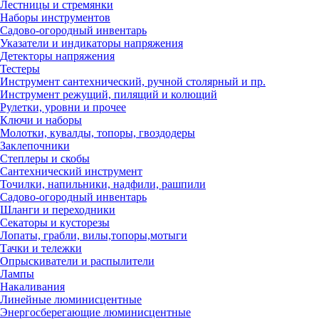
Лестницы и стремянки
Наборы инструментов
Садово-огородный инвентарь
Указатели и индикаторы напряжения
Детекторы напряжения
Тестеры
Инструмент сантехнический, ручной столярный и пр.
Инструмент режущий, пилящий и колющий
Рулетки, уровни и прочее
Ключи и наборы
Молотки, кувалды, топоры, гвоздодеры
Заклепочники
Степлеры и скобы
Сантехнический инструмент
Точилки, напильники, надфили, рашпили
Садово-огородный инвентарь
Шланги и переходники
Секаторы и кусторезы
Лопаты, грабли, вилы,топоры,мотыги
Тачки и тележки
Опрыскиватели и распылители
Лампы
Накаливания
Линейные люминисцентные
Энергосберегающие люминисцентные