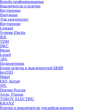
Короба перфорированные
Выключатели и розетки
Внутренние
Наружные
Для электроплит
Внутренние
Legrand
Systeme Electric
IEK
TDM
DKC
Bironi
Lezard
ЭРА
Подрозетники
Блоки розеток и выключателей БКВР
БелТИЗ
Makel
EKF, Китай
SPL
Прочие Россия
Arvia, Турция
TOKOV ELECTRIC
KRANZ
Розетки и выключатели для кабель-каналов