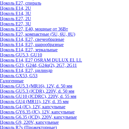
Цоколь Е27, спираль
Цоколь Е14, 2U
Цоколь Е14, 3U
Цоколь Е27, 2U
Цоколь Е27, 3U
Цоколь Е27, Е40, мощные от 36Вт
Цоколь Е27, компактные (5U, 6U, 8U)
Цоколь Е14, Е27, свечеобразные
Цоколь Е14, Е27, шарообразные
Цоколь Е14, Е27, зеркальные
Цоколь GU5.3, GU10
Цоколь Е14, Е27 OSRAM DULUX EL LL
Цоколь G23, G24d, G24q(2), 2G7, 2G11
Цоколь Е14, Е27, цилиндр
Цоколь GX53, G53
Галогенные
Цоколь GU5.3 (MR16), 12V, d. 50 мм
Цоколь GU5.3 (JCDR), 220V, d. 50 мм
Цоколь GU10 (JCDRC), 220V, d. 55 мм
Цоколь GU4 (MR11), 12V, d. 35 мм
Цоколь G4 (JC), 12V, капсульные
Цоколь GY6.35 (JC), 12V, капсульные
Цоколь G6.35 (JCD), 220V, капсульные
Цоколь G9, 220V, капсульные
Цоколь R7s (Прожекторные)