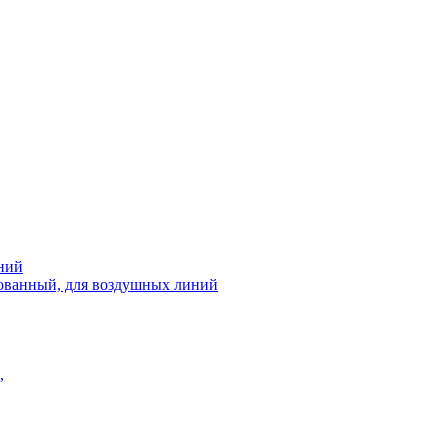
ний
рованный, для воздушных линий
,