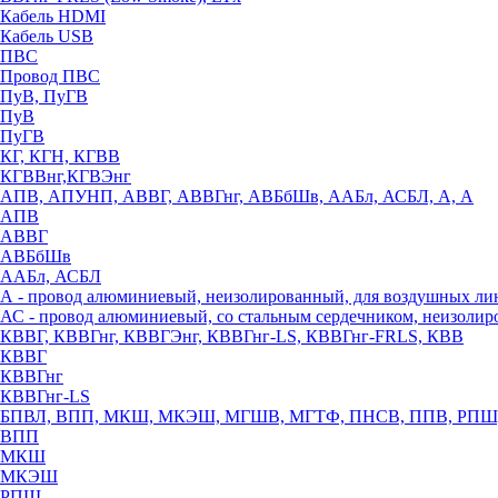
Кабель HDMI
Кабель USB
ПВС
Провод ПВС
ПуВ, ПуГВ
ПуВ
ПуГВ
КГ, КГН, КГВВ
КГВВнг,КГВЭнг
АПВ, АПУНП, АВВГ, АВВГнг, АВБбШв, ААБл, АСБЛ, А, А
АПВ
АВВГ
АВБбШв
ААБл, АСБЛ
А - провод алюминиевый, неизолированный, для воздушных ли
АС - провод алюминиевый, со стальным сердечником, неизоли
КВВГ, КВВГнг, КВВГЭнг, КВВГнг-LS, КВВГнг-FRLS, КВВ
КВВГ
КВВГнг
КВВГнг-LS
БПВЛ, ВПП, МКШ, МКЭШ, МГШВ, МГТФ, ПНСВ, ППВ, РПШ
ВПП
МКШ
МКЭШ
РПШ