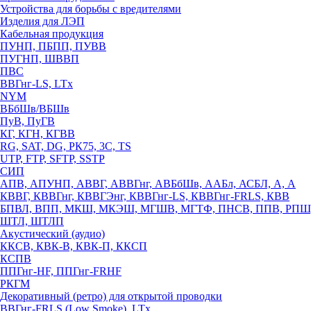
Устройства для борьбы с вредителями
Изделия для ЛЭП
Кабельная продукция
ПУНП, ПБПП, ПУВВ
ПУГНП, ШВВП
ПВС
ВВГнг-LS, LTx
NYM
ВБбШв/ВБШв
ПуВ, ПуГВ
КГ, КГН, КГВВ
RG, SAT, DG, РК75, 3С, TS
UTP, FTP, SFTP, SSTP
СИП
АПВ, АПУНП, АВВГ, АВВГнг, АВБбШв, ААБл, АСБЛ, А, А
КВВГ, КВВГнг, КВВГЭнг, КВВГнг-LS, КВВГнг-FRLS, КВВ
БПВЛ, ВПП, МКШ, МКЭШ, МГШВ, МГТФ, ПНСВ, ППВ, РПШ
ШТЛ, ШТЛП
Акустический (аудио)
ККСВ, КВК-В, КВК-П, ККСП
КСПВ
ППГнг-HF, ППГнг-FRHF
РКГМ
Декоративный (ретро) для открытой проводки
ВВГнг-FRLS (Low Smoke), LTx