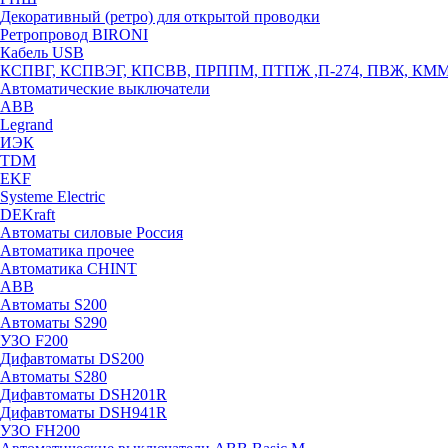
Декоративный (ретро) для открытой проводки
Ретропровод BIRONI
Кабель USB
КСПВГ, КСПВЭГ, КПСВВ, ПРППМ, ПТПЖ ,П-274, ПВЖ, КМ
Автоматические выключатели
ABB
Legrand
ИЭК
TDM
EKF
Systeme Electric
DEKraft
Автоматы силовые Россия
Автоматика прочее
Автоматика CHINT
ABB
Автоматы S200
Автоматы S290
УЗО F200
Дифавтоматы DS200
Автоматы S280
Дифавтоматы DSH201R
Дифавтоматы DSH941R
УЗО FH200