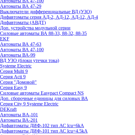
Автоматы ВА 47-100
Автоматы ВА 47-29
Выключатели дифференциальные ВД (УЗО)
Дифавтоматы серия АД-2, АД-12, АД-12, АД-4
Дифавтоматы (АВДТ)
Доп. устройства модульной серии
Силовые автоматы ВА 88-33, 88-32, 88-35
EKF
Автоматы ВА 47-63
Автоматы ВА 47-100
Автоматы ВА-99
ВД УЗО (блоки утечки тока)
Systeme Electric
Серия Multi 9
Серия Acti 9
Серия "Домовой"
Серия Easy 9
Силовые автоматы Easypact Compact NS
Доп. сборочные единицы для силовых ВА
Серия City 9 Systeme Electric
DEKraft
Автоматы BA-101
Автоматы ВА-201
Дифавтоматы ДИФ-102 тип АС lcu=6kA
Дифавтоматы ДИФ-101 тип АС lcu=4.5kA