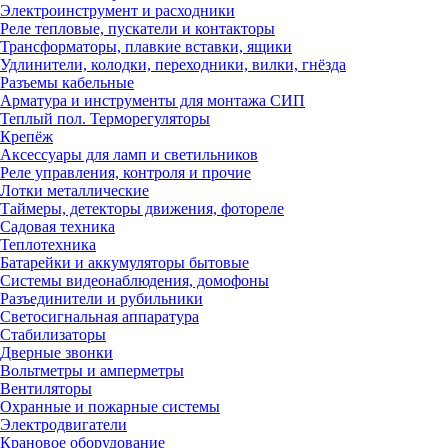
Электроинструмент и расходники
Реле тепловые, пускатели и контакторы
Трансформаторы, плавкие вставки, ящики
Удлинители, колодки, переходники, вилки, гнёзда
Разъемы кабельные
Арматура и инструменты для монтажа СИП
Теплый пол. Терморегуляторы
Крепёж
Аксессуары для ламп и светильников
Реле управления, контроля и прочие
Лотки металлические
Таймеры, детекторы движения, фотореле
Садовая техника
Теплотехника
Батарейки и аккумуляторы бытовые
Системы видеонаблюдения, домофоны
Разъединители и рубильники
Светосигнальная аппаратура
Стабилизаторы
Дверные звонки
Вольтметры и амперметры
Вентиляторы
Охранные и пожарные системы
Электродвигатели
Крановое оборудование