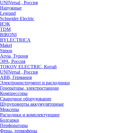
UNIVersal , Россия
Наружные
Legrand
Schneider Electric
ИЭК
TDM
BIRONI
BYLECTRICA
Makel
Simon
Arvia, Турция
ЭРА, Россия
TOKOV ELECTRIC, Китай
UNIVersal , Россия
ABB, Германия
Электроинструмент и расходники
Генераторы, электростанции
Компрессоры
Сварочное оборудование
Шуруповерты аккумуляторные
Миксеры
Расходики и комплектующие
Болгарки
Перфораторы
Фены, термофены