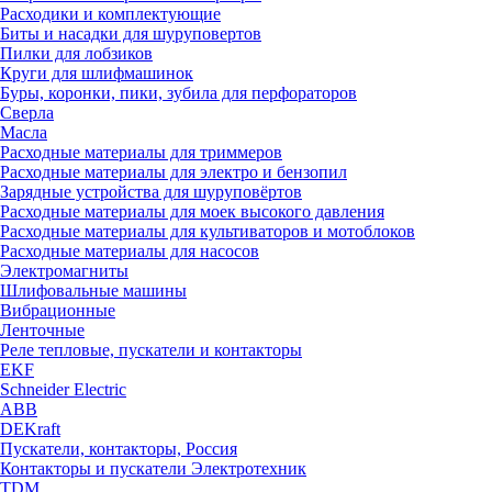
Расходики и комплектующие
Биты и насадки для шуруповертов
Пилки для лобзиков
Круги для шлифмашинок
Буры, коронки, пики, зубила для перфораторов
Сверла
Масла
Расходные материалы для триммеров
Расходные материалы для электро и бензопил
Зарядные устройства для шуруповёртов
Расходные материалы для моек высокого давления
Расходные материалы для культиваторов и мотоблоков
Расходные материалы для насосов
Электромагниты
Шлифовальные машины
Вибрационные
Ленточные
Реле тепловые, пускатели и контакторы
EKF
Schneider Electric
ABB
DEKraft
Пускатели, контакторы, Россия
Контакторы и пускатели Электротехник
TDM