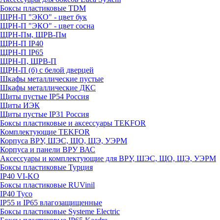
Боксы пластиковые TDM
ЩРН-П "ЭКО" - цвет бук
ЩРН-П "ЭКО" - цвет сосна
ЩРН-Пм, ЩРВ-Пм
ЩРН-П IP40
ЩРН-П IP65
ЩРН-П, ЩРВ-П
ЩРН-П (б) с белой дверцей
Шкафы металлические пустые
Шкафы металлические ДКС
Щиты пустые IP54 Россия
Щиты ИЭК
Щиты пустые IP31 Россия
Боксы пластиковые и аксессуары TEKFOR
Комплектующие TEKFOR
Корпуса ВРУ, ШЭС, ЩО, ЩЭ, УЭРМ
Корпуса и панели ВРУ ВАС
Аксессуары и комплектующие для ВРУ, ШЭС, ЩО, ЩЭ, УЭРМ
Боксы пластиковые Турция
IP40 VI-KO
Боксы пластиковые RUVinil
IP40 Тусо
IP55 и IP65 влагозащищенные
Боксы пластиковые Systeme Electric