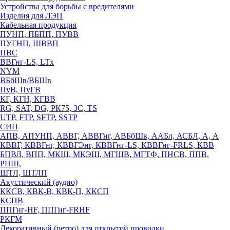
Устройства для борьбы с вредителями
Изделия для ЛЭП
Кабельная продукция
ПУНП, ПБПП, ПУВВ
ПУГНП, ШВВП
ПВС
ВВГнг-LS, LTx
NYM
ВБбШв/ВБШв
ПуВ, ПуГВ
КГ, КГН, КГВВ
RG, SAT, DG, РК75, 3С, TS
UTP, FTP, SFTP, SSTP
СИП
АПВ, АПУНП, АВВГ, АВВГнг, АВБбШв, ААБл, АСБЛ, А, А
КВВГ, КВВГнг, КВВГЭнг, КВВГнг-LS, КВВГнг-FRLS, КВВ
БПВЛ, ВПП, МКШ, МКЭШ, МГШВ, МГТФ, ПНСВ, ППВ,
РПШ,
ШТЛ, ШТЛП
Акустический (аудио)
ККСВ, КВК-В, КВК-П, ККСП
КСПВ
ППГнг-HF, ППГнг-FRHF
РКГМ
Декоративный (ретро) для открытой проводки