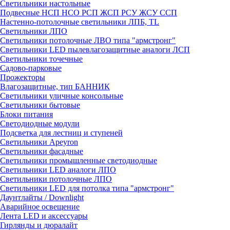
Светильники настольные
Подвесные НСП НСО РСП ЖСП РСУ ЖСУ ССП
Настенно-потолочные светильники ЛПБ, TL
Светильники ЛПО
Светильники потолочные ЛВО типа "армстронг"
Светильники LED пылевлагозащитные аналоги ЛСП
Светильники точечные
Садово-парковые
Прожекторы
Влагозащитные, тип БАННИК
Светильники уличные консольные
Светильники бытовые
Блоки питания
Светодиодные модули
Подсветка для лестниц и ступеней
Светильники Apeyron
Светильники фасадные
Светильники промышленные светодиодные
Светильники LED аналоги ЛПО
Светильники потолочные ЛПО
Светильники LED для потолка типа "армстронг"
Даунтлайты / Downlight
Аварийное освещение
Лента LED и аксессуары
Гирлянды и дюралайт