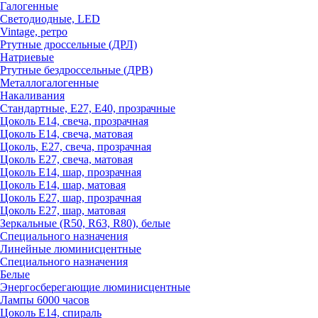
Галогенные
Светодиодные, LED
Vintage, ретро
Ртутные дроссельные (ДРЛ)
Натриевые
Ртутные бездроссельные (ДРВ)
Металлогалогенные
Накаливания
Стандартные, Е27, Е40, прозрачные
Цоколь Е14, свеча, прозрачная
Цоколь Е14, свеча, матовая
Цоколь, Е27, свеча, прозрачная
Цоколь Е27, свеча, матовая
Цоколь Е14, шар, прозрачная
Цоколь Е14, шар, матовая
Цоколь Е27, шар, прозрачная
Цоколь Е27, шар, матовая
Зеркальные (R50, R63, R80), белые
Специального назначения
Линейные люминисцентные
Специального назначения
Белые
Энергосберегающие люминисцентные
Лампы 6000 часов
Цоколь Е14, спираль