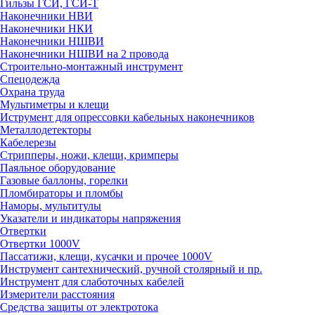
Гильзы ГСИ, ГСИ-Т
Наконечники НВИ
Наконечники НКИ
Наконечники НШВИ
Наконечники НШВИ на 2 провода
Строительно-монтажный инструмент
Спецодежда
Охрана труда
Мультиметры и клещи
Иструмент для опрессовки кабельных наконечников
Металлодетекторы
Кабелерезы
Стрипперы, ножи, клещи, кримперы
Паяльное оборудование
Газовые баллоны, горелки
Пломбираторы и пломбы
Наморы, мультитулы
Указатели и индикаторы напряжения
Отвертки
Отвертки 1000V
Пассатижи, клещи, кусачки и прочее 1000V
Инструмент сантехнический, ручной столярный и пр.
Инструмент для слаботочных кабелей
Измерители расстояния
Средства защиты от электротока