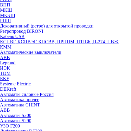
ВПП
МКШ
МКЭШ
РПШ
Декоративный (ретро) для открытой проводки
Ретропровод BIRONI
Кабель USB
КСПВГ, КСПВЭГ, КПСВВ, ПРППМ, ПТПЖ ,П-274, ПВЖ,
КММ
Автоматические выключатели
ABB
Legrand
ИЭК
TDM
EKF
Systeme Electric
DEKraft
Автоматы силовые Россия
Автоматика прочее
Автоматика CHINT
ABB
Автоматы S200
Автоматы S290
УЗО F200