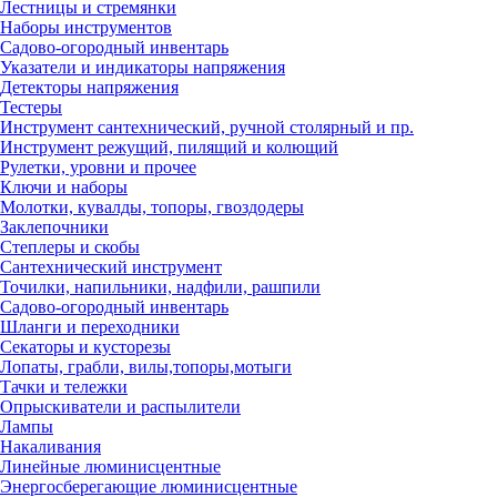
Лестницы и стремянки
Наборы инструментов
Садово-огородный инвентарь
Указатели и индикаторы напряжения
Детекторы напряжения
Тестеры
Инструмент сантехнический, ручной столярный и пр.
Инструмент режущий, пилящий и колющий
Рулетки, уровни и прочее
Ключи и наборы
Молотки, кувалды, топоры, гвоздодеры
Заклепочники
Степлеры и скобы
Сантехнический инструмент
Точилки, напильники, надфили, рашпили
Садово-огородный инвентарь
Шланги и переходники
Секаторы и кусторезы
Лопаты, грабли, вилы,топоры,мотыги
Тачки и тележки
Опрыскиватели и распылители
Лампы
Накаливания
Линейные люминисцентные
Энергосберегающие люминисцентные