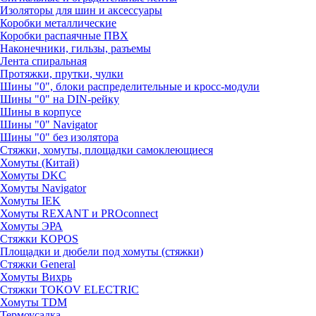
Изоляторы для шин и аксессуары
Коробки металлические
Коробки распаячные ПВХ
Наконечники, гильзы, разъемы
Лента спиральная
Протяжки, прутки, чулки
Шины "0", блоки распределительные и кросс-модули
Шины "0" на DIN-рейку
Шины в корпусе
Шины "0" Navigator
Шины "0" без изолятора
Стяжки, хомуты, площадки самоклеющиеся
Хомуты (Китай)
Хомуты DKC
Хомуты Navigator
Хомуты IEK
Хомуты REXANT и PROconnect
Хомуты ЭРА
Стяжки KOPOS
Площадки и дюбели под хомуты (стяжки)
Стяжки General
Хомуты Вихрь
Стяжки TOKOV ELECTRIC
Хомуты TDM
Термоусадка