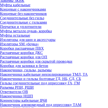
Зажимы 3КВК
Муфты кабельные
Концевые с наконечниками
Концевые без наконечников
Соединительные без гильз
Соединительные с гильзами
Перчатки и уплотнители
Муфты металло рукав- коробка
Муфты остальные
Изоляторы для шин и аксессуары
Изоляторы SM «бочка»
Коробки распаячные ПВХ
Распаячные коробки ДКС
Распаячные коробки для ОП
Распаячные коробки для скрытой проводки
Коробки для заливки в бетон
Наконечники, гильзы, разъемы
Наконечники кабельные неизолированные ТМЛ, ТА
Наконечники и гильзы болтовые ГД, НБ, СД, СБ
Гильзы соединительные под опрессовку ГА, ГМ
Разъемы РПИ, РШИ
Ответвители ОВ
Наконечники НШП
Коннекторы кабельные IP68
Наконечник алюмомедный под опрессовку ТАМ