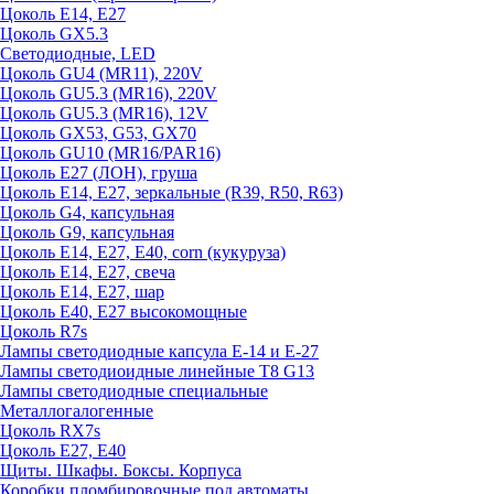
Цоколь E14, E27
Цоколь GX5.3
Светодиодные, LED
Цоколь GU4 (MR11), 220V
Цоколь GU5.3 (MR16), 220V
Цоколь GU5.3 (MR16), 12V
Цоколь GX53, G53, GX70
Цоколь GU10 (MR16/PAR16)
Цоколь Е27 (ЛОН), груша
Цоколь Е14, Е27, зеркальные (R39, R50, R63)
Цоколь G4, капсульная
Цоколь G9, капсульная
Цоколь Е14, Е27, Е40, corn (кукуруза)
Цоколь Е14, Е27, свеча
Цоколь Е14, Е27, шар
Цоколь Е40, Е27 высокомощные
Цоколь R7s
Лампы светодиодные капсула Е-14 и Е-27
Лампы светодиоидные линейные T8 G13
Лампы светодиодные специальные
Металлогалогенные
Цоколь RX7s
Цоколь Е27, E40
Щиты. Шкафы. Боксы. Корпуса
Коробки пломбировочные под автоматы