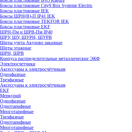
Боксы пластиковые IP65 Kaedra
Боксы пластиковые City9 Box Systeme Electric
Боксы пластиковые IEK
Боксы ЩРН(В)-П IP41 IEK
Боксы пластиковые TEKFOR IEK
Боксы пластиковые EKF
ЩРН-Пм и ЩРВ-Пм IP40
ЩРУ, ЩУ, ЩУРН, ЩУРВ
Щиты учета Акулово заказные
Щиты этажные
ЩРН, ЩРВ
Корпуса распределительные металлические ЭКФ
Электросчетчики
Аксессуары к электросчётчикам
Однофазные
Трехфазные
Аксессуары к электросчётчикам
EKF
Меркурий
Однофазные
Однотарифные
Многотарифные
Трехфазные
Однотарифные
Многотарифные