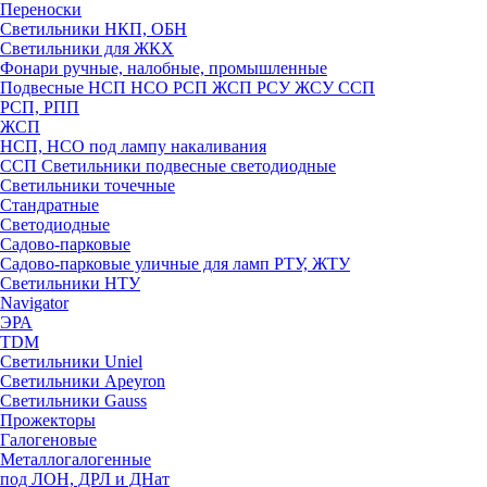
Переноски
Светильники НКП, ОБН
Светильники для ЖКХ
Фонари ручные, налобные, промышленные
Подвесные НСП НСО РСП ЖСП РСУ ЖСУ ССП
РСП, РПП
ЖСП
НСП, НСО под лампу накаливания
ССП Светильники подвесные светодиодные
Светильники точечные
Стандратные
Светодиодные
Садово-парковые
Садово-парковые уличные для ламп РТУ, ЖТУ
Светильники НТУ
Navigator
ЭРА
TDM
Светильники Uniel
Светильники Apeyron
Светильники Gauss
Прожекторы
Галогеновые
Металлогалогенные
под ЛОН, ДРЛ и ДНат