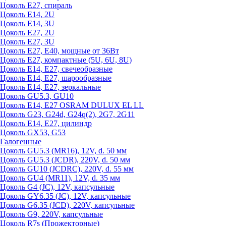
Цоколь Е27, спираль
Цоколь Е14, 2U
Цоколь Е14, 3U
Цоколь Е27, 2U
Цоколь Е27, 3U
Цоколь Е27, Е40, мощные от 36Вт
Цоколь Е27, компактные (5U, 6U, 8U)
Цоколь Е14, Е27, свечеобразные
Цоколь Е14, Е27, шарообразные
Цоколь Е14, Е27, зеркальные
Цоколь GU5.3, GU10
Цоколь Е14, Е27 OSRAM DULUX EL LL
Цоколь G23, G24d, G24q(2), 2G7, 2G11
Цоколь Е14, Е27, цилиндр
Цоколь GX53, G53
Галогенные
Цоколь GU5.3 (MR16), 12V, d. 50 мм
Цоколь GU5.3 (JCDR), 220V, d. 50 мм
Цоколь GU10 (JCDRC), 220V, d. 55 мм
Цоколь GU4 (MR11), 12V, d. 35 мм
Цоколь G4 (JC), 12V, капсульные
Цоколь GY6.35 (JC), 12V, капсульные
Цоколь G6.35 (JCD), 220V, капсульные
Цоколь G9, 220V, капсульные
Цоколь R7s (Прожекторные)