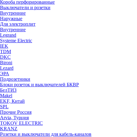
Короба перфорированные
Выключатели и розетки
Внутренние
Наружные
Для электроплит
Внутренние
Legrand
Systeme Electric
IEK
TDM
DKC
Bironi
Lezard
ЭРА
Подрозетники
Блоки розеток и выключателей БКВР
БелТИЗ
Makel
EKF, Китай
SPL
Прочие Россия
Arvia, Турция
TOKOV ELECTRIC
KRANZ
Розетки и выключатели для кабель-каналов