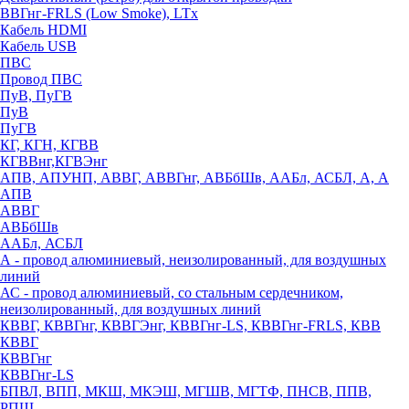
ВВГнг-FRLS (Low Smoke), LTx
Кабель HDMI
Кабель USB
ПВС
Провод ПВС
ПуВ, ПуГВ
ПуВ
ПуГВ
КГ, КГН, КГВВ
КГВВнг,КГВЭнг
АПВ, АПУНП, АВВГ, АВВГнг, АВБбШв, ААБл, АСБЛ, А, А
АПВ
АВВГ
АВБбШв
ААБл, АСБЛ
А - провод алюминиевый, неизолированный, для воздушных
линий
АС - провод алюминиевый, со стальным сердечником,
неизолированный, для воздушных линий
КВВГ, КВВГнг, КВВГЭнг, КВВГнг-LS, КВВГнг-FRLS, КВВ
КВВГ
КВВГнг
КВВГнг-LS
БПВЛ, ВПП, МКШ, МКЭШ, МГШВ, МГТФ, ПНСВ, ППВ,
РПШ,