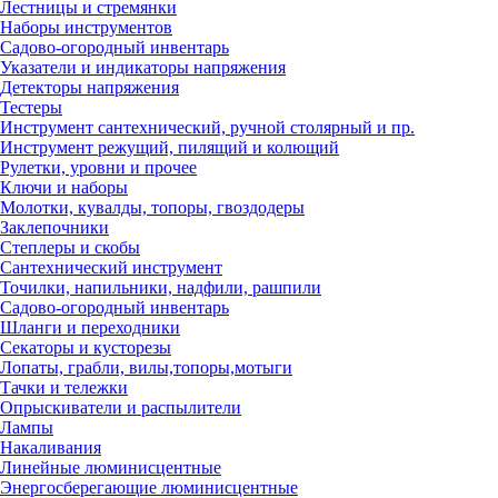
Лестницы и стремянки
Наборы инструментов
Садово-огородный инвентарь
Указатели и индикаторы напряжения
Детекторы напряжения
Тестеры
Инструмент сантехнический, ручной столярный и пр.
Инструмент режущий, пилящий и колющий
Рулетки, уровни и прочее
Ключи и наборы
Молотки, кувалды, топоры, гвоздодеры
Заклепочники
Степлеры и скобы
Сантехнический инструмент
Точилки, напильники, надфили, рашпили
Садово-огородный инвентарь
Шланги и переходники
Секаторы и кусторезы
Лопаты, грабли, вилы,топоры,мотыги
Тачки и тележки
Опрыскиватели и распылители
Лампы
Накаливания
Линейные люминисцентные
Энергосберегающие люминисцентные