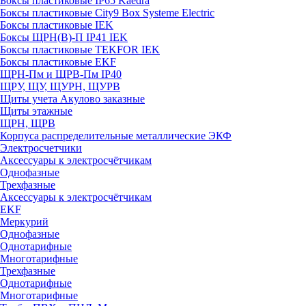
Боксы пластиковые IP65 Kaedra
Боксы пластиковые City9 Box Systeme Electric
Боксы пластиковые IEK
Боксы ЩРН(В)-П IP41 IEK
Боксы пластиковые TEKFOR IEK
Боксы пластиковые EKF
ЩРН-Пм и ЩРВ-Пм IP40
ЩРУ, ЩУ, ЩУРН, ЩУРВ
Щиты учета Акулово заказные
Щиты этажные
ЩРН, ЩРВ
Корпуса распределительные металлические ЭКФ
Электросчетчики
Аксессуары к электросчётчикам
Однофазные
Трехфазные
Аксессуары к электросчётчикам
EKF
Меркурий
Однофазные
Однотарифные
Многотарифные
Трехфазные
Однотарифные
Многотарифные