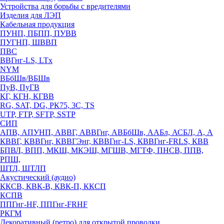
Устройства для борьбы с вредителями
Изделия для ЛЭП
Кабельная продукция
ПУНП, ПБПП, ПУВВ
ПУГНП, ШВВП
ПВС
ВВГнг-LS, LTx
NYM
ВБбШв/ВБШв
ПуВ, ПуГВ
КГ, КГН, КГВВ
RG, SAT, DG, РК75, 3С, TS
UTP, FTP, SFTP, SSTP
СИП
АПВ, АПУНП, АВВГ, АВВГнг, АВБбШв, ААБл, АСБЛ, А, А
КВВГ, КВВГнг, КВВГЭнг, КВВГнг-LS, КВВГнг-FRLS, КВВ
БПВЛ, ВПП, МКШ, МКЭШ, МГШВ, МГТФ, ПНСВ, ППВ,
РПШ,
ШТЛ, ШТЛП
Акустический (аудио)
ККСВ, КВК-В, КВК-П, ККСП
КСПВ
ППГнг-HF, ППГнг-FRHF
РКГМ
Декоративный (ретро) для открытой проводки