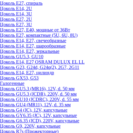
Цоколь Е27, спираль
Цоколь Е14, 2U
Цоколь Е14, 3U
Цоколь Е27, 2U
Цоколь Е27, 3U
Цоколь Е27, Е40, мощные от 36Вт
Цоколь Е27, компактные (5U, 6U, 8U)
Цоколь Е14, Е27, свечеобразные
Цоколь Е14, Е27, шарообразные
Цоколь Е14, Е27, зеркальные
Цоколь GU5.3, GU10
Цоколь Е14, Е27 OSRAM DULUX EL LL
Цоколь G23, G24d, G24q(2), 2G7, 2G11
Цоколь Е14, Е27, цилиндр
Цоколь GX53, G53
Галогенные
Цоколь GU5.3 (MR16), 12V, d. 50 мм
Цоколь GU5.3 (JCDR), 220V, d. 50 мм
Цоколь GU10 (JCDRC), 220V, d. 55 мм
Цоколь GU4 (MR11), 12V, d. 35 мм
Цоколь G4 (JC), 12V, капсульные
Цоколь GY6.35 (JC), 12V, капсульные
Цоколь G6.35 (JCD), 220V, капсульные
Цоколь G9, 220V, капсульные
Цоколь R7s (Прожекторные)