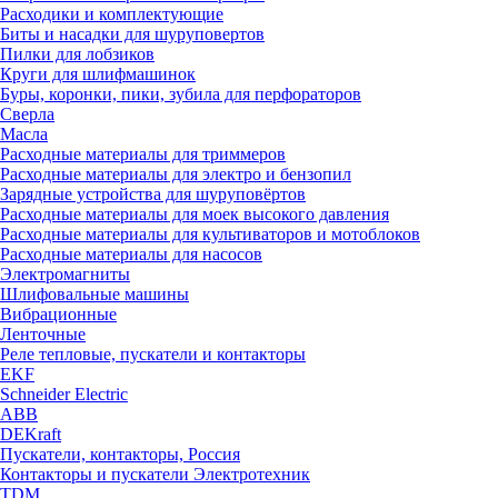
Расходики и комплектующие
Биты и насадки для шуруповертов
Пилки для лобзиков
Круги для шлифмашинок
Буры, коронки, пики, зубила для перфораторов
Сверла
Масла
Расходные материалы для триммеров
Расходные материалы для электро и бензопил
Зарядные устройства для шуруповёртов
Расходные материалы для моек высокого давления
Расходные материалы для культиваторов и мотоблоков
Расходные материалы для насосов
Электромагниты
Шлифовальные машины
Вибрационные
Ленточные
Реле тепловые, пускатели и контакторы
EKF
Schneider Electric
ABB
DEKraft
Пускатели, контакторы, Россия
Контакторы и пускатели Электротехник
TDM