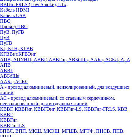
ВВГнг-FRLS (Low Smoke), LTx
Кабель HDMI
Кабель USB
ПВС
Провод ПВС
ПуВ, ПуГВ
ПуВ
ПуГВ
КГ, КГН, КГВВ
КГВВнг,КГВЭнг
АПВ, АПУНП, АВВГ, АВВГнг, АВБбШв, ААБл, АСБЛ, А, А
АПВ
АВВГ
АВБбШв
ААБл, АСБЛ
А - провод алюминиевый, неизолированный, для воздушных
линий
АС - провод алюминиевый, со стальным сердечником,
неизолированный, для воздушных линий
КВВГ, КВВГнг, КВВГЭнг, КВВГнг-LS, КВВГнг-FRLS, КВВ
КВВГ
КВВГнг
КВВГнг-LS
БПВЛ, ВПП, МКШ, МКЭШ, МГШВ, МГТФ, ПНСВ, ППВ,
РПШ,