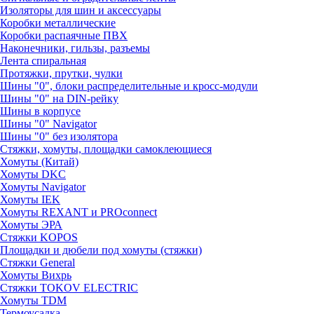
Изоляторы для шин и аксессуары
Коробки металлические
Коробки распаячные ПВХ
Наконечники, гильзы, разъемы
Лента спиральная
Протяжки, прутки, чулки
Шины "0", блоки распределительные и кросс-модули
Шины "0" на DIN-рейку
Шины в корпусе
Шины "0" Navigator
Шины "0" без изолятора
Стяжки, хомуты, площадки самоклеющиеся
Хомуты (Китай)
Хомуты DKC
Хомуты Navigator
Хомуты IEK
Хомуты REXANT и PROconnect
Хомуты ЭРА
Стяжки KOPOS
Площадки и дюбели под хомуты (стяжки)
Стяжки General
Хомуты Вихрь
Стяжки TOKOV ELECTRIC
Хомуты TDM
Термоусадка