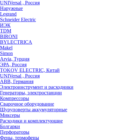
UNIVersal , Россия
Наружные
Legrand
Schneider Electric
ИЭК
TDM
BIRONI
BYLECTRICA
Makel
Simon
Arvia, Турция
ЭРА, Россия
TOKOV ELECTRIC, Китай
UNIVersal , Россия
ABB, Германия
Электроинструмент и расходники
Генераторы, электростанции
Компрессоры
Сварочное оборудование
Шуруповерты аккумуляторные
Миксеры
Расходики и комплектующие
Болгарки
Перфораторы
Фены, термофены