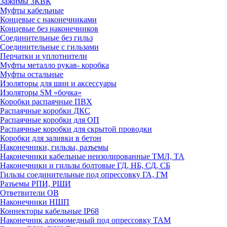
Зажимы 3КВК
Муфты кабельные
Концевые с наконечниками
Концевые без наконечников
Соединительные без гильз
Соединительные с гильзами
Перчатки и уплотнители
Муфты металло рукав- коробка
Муфты остальные
Изоляторы для шин и аксессуары
Изоляторы SM «бочка»
Коробки распаячные ПВХ
Распаячные коробки ДКС
Распаячные коробки для ОП
Распаячные коробки для скрытой проводки
Коробки для заливки в бетон
Наконечники, гильзы, разъемы
Наконечники кабельные неизолированные ТМЛ, ТА
Наконечники и гильзы болтовые ГД, НБ, СД, СБ
Гильзы соединительные под опрессовку ГА, ГМ
Разъемы РПИ, РШИ
Ответвители ОВ
Наконечники НШП
Коннекторы кабельные IP68
Наконечник алюмомедный под опрессовку ТАМ