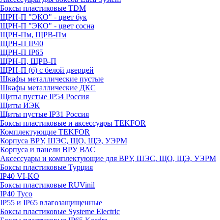
Боксы пластиковые TDM
ЩРН-П "ЭКО" - цвет бук
ЩРН-П "ЭКО" - цвет сосна
ЩРН-Пм, ЩРВ-Пм
ЩРН-П IP40
ЩРН-П IP65
ЩРН-П, ЩРВ-П
ЩРН-П (б) с белой дверцей
Шкафы металлические пустые
Шкафы металлические ДКС
Щиты пустые IP54 Россия
Щиты ИЭК
Щиты пустые IP31 Россия
Боксы пластиковые и аксессуары TEKFOR
Комплектующие TEKFOR
Корпуса ВРУ, ШЭС, ЩО, ЩЭ, УЭРМ
Корпуса и панели ВРУ ВАС
Аксессуары и комплектующие для ВРУ, ШЭС, ЩО, ЩЭ, УЭРМ
Боксы пластиковые Турция
IP40 VI-KO
Боксы пластиковые RUVinil
IP40 Тусо
IP55 и IP65 влагозащищенные
Боксы пластиковые Systeme Electric