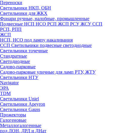
Переноски
Светильники НКП, ОБН
Светильники для ЖКХ
Фонари ручные, налобные, промышленные
Подвесные НСП НСО РСП ЖСП РСУ ЖСУ ССП
РСП, РПП
ЖСП
НСП, НСО под лампу накаливания
ССП Светильники подвесные светодиодные
Светильники точечные
Стандратные
Светодиодные
Садово-парковые
Садово-парковые уличные для ламп РТУ, ЖТУ
Светильники НТУ
Navigator
ЭРА
TDM
Светильники Uniel
Светильники Apeyron
Светильники Gauss
Прожекторы
Галогеновые
Металлогалогенные
под ЛОН, ДРЛ и ДНат