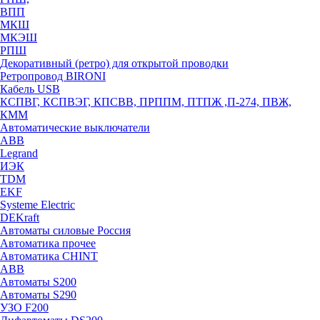
ВПП
МКШ
МКЭШ
РПШ
Декоративный (ретро) для открытой проводки
Ретропровод BIRONI
Кабель USB
КСПВГ, КСПВЭГ, КПСВВ, ПРППМ, ПТПЖ ,П-274, ПВЖ,
КММ
Автоматические выключатели
ABB
Legrand
ИЭК
TDM
EKF
Systeme Electric
DEKraft
Автоматы силовые Россия
Автоматика прочее
Автоматика CHINT
ABB
Автоматы S200
Автоматы S290
УЗО F200