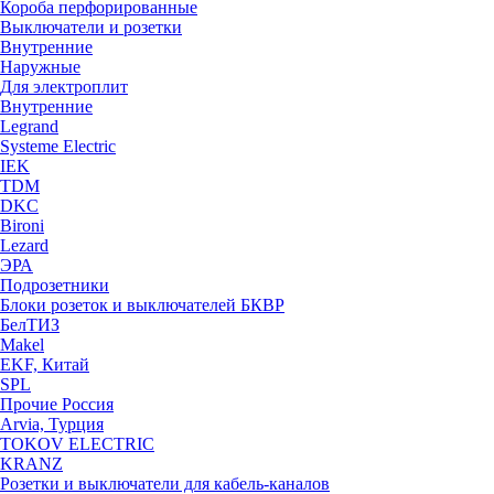
Короба перфорированные
Выключатели и розетки
Внутренние
Наружные
Для электроплит
Внутренние
Legrand
Systeme Electric
IEK
TDM
DKC
Bironi
Lezard
ЭРА
Подрозетники
Блоки розеток и выключателей БКВР
БелТИЗ
Makel
EKF, Китай
SPL
Прочие Россия
Arvia, Турция
TOKOV ELECTRIC
KRANZ
Розетки и выключатели для кабель-каналов