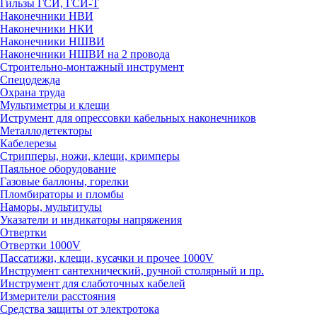
Гильзы ГСИ, ГСИ-Т
Наконечники НВИ
Наконечники НКИ
Наконечники НШВИ
Наконечники НШВИ на 2 провода
Строительно-монтажный инструмент
Спецодежда
Охрана труда
Мультиметры и клещи
Иструмент для опрессовки кабельных наконечников
Металлодетекторы
Кабелерезы
Стрипперы, ножи, клещи, кримперы
Паяльное оборудование
Газовые баллоны, горелки
Пломбираторы и пломбы
Наморы, мультитулы
Указатели и индикаторы напряжения
Отвертки
Отвертки 1000V
Пассатижи, клещи, кусачки и прочее 1000V
Инструмент сантехнический, ручной столярный и пр.
Инструмент для слаботочных кабелей
Измерители расстояния
Средства защиты от электротока