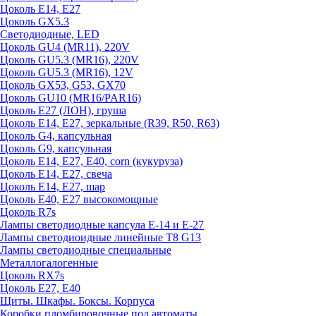
Цоколь E14, E27
Цоколь GX5.3
Светодиодные, LED
Цоколь GU4 (MR11), 220V
Цоколь GU5.3 (MR16), 220V
Цоколь GU5.3 (MR16), 12V
Цоколь GX53, G53, GX70
Цоколь GU10 (MR16/PAR16)
Цоколь Е27 (ЛОН), груша
Цоколь Е14, Е27, зеркальные (R39, R50, R63)
Цоколь G4, капсульная
Цоколь G9, капсульная
Цоколь Е14, Е27, Е40, corn (кукуруза)
Цоколь Е14, Е27, свеча
Цоколь Е14, Е27, шар
Цоколь Е40, Е27 высокомощные
Цоколь R7s
Лампы светодиодные капсула Е-14 и Е-27
Лампы светодиоидные линейные T8 G13
Лампы светодиодные специальные
Металлогалогенные
Цоколь RX7s
Цоколь Е27, E40
Щиты. Шкафы. Боксы. Корпуса
Коробки пломбировочные под автоматы