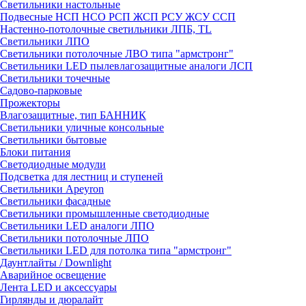
Светильники настольные
Подвесные НСП НСО РСП ЖСП РСУ ЖСУ ССП
Настенно-потолочные светильники ЛПБ, TL
Светильники ЛПО
Светильники потолочные ЛВО типа "армстронг"
Светильники LED пылевлагозащитные аналоги ЛСП
Светильники точечные
Садово-парковые
Прожекторы
Влагозащитные, тип БАННИК
Светильники уличные консольные
Светильники бытовые
Блоки питания
Светодиодные модули
Подсветка для лестниц и ступеней
Светильники Apeyron
Светильники фасадные
Светильники промышленные светодиодные
Светильники LED аналоги ЛПО
Светильники потолочные ЛПО
Светильники LED для потолка типа "армстронг"
Даунтлайты / Downlight
Аварийное освещение
Лента LED и аксессуары
Гирлянды и дюралайт