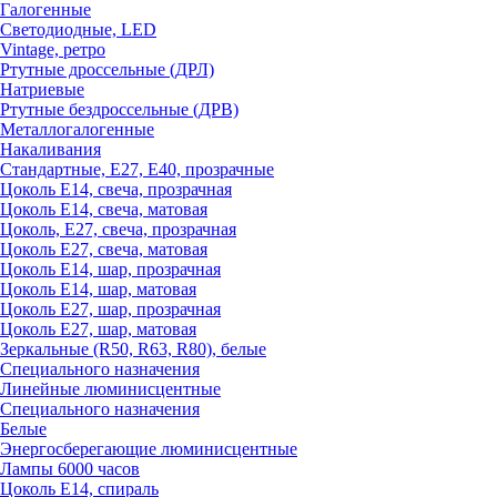
Галогенные
Светодиодные, LED
Vintage, ретро
Ртутные дроссельные (ДРЛ)
Натриевые
Ртутные бездроссельные (ДРВ)
Металлогалогенные
Накаливания
Стандартные, Е27, Е40, прозрачные
Цоколь Е14, свеча, прозрачная
Цоколь Е14, свеча, матовая
Цоколь, Е27, свеча, прозрачная
Цоколь Е27, свеча, матовая
Цоколь Е14, шар, прозрачная
Цоколь Е14, шар, матовая
Цоколь Е27, шар, прозрачная
Цоколь Е27, шар, матовая
Зеркальные (R50, R63, R80), белые
Специального назначения
Линейные люминисцентные
Специального назначения
Белые
Энергосберегающие люминисцентные
Лампы 6000 часов
Цоколь Е14, спираль