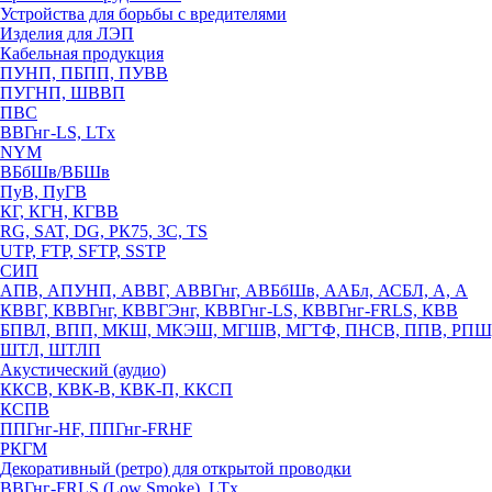
Устройства для борьбы с вредителями
Изделия для ЛЭП
Кабельная продукция
ПУНП, ПБПП, ПУВВ
ПУГНП, ШВВП
ПВС
ВВГнг-LS, LTx
NYM
ВБбШв/ВБШв
ПуВ, ПуГВ
КГ, КГН, КГВВ
RG, SAT, DG, РК75, 3С, TS
UTP, FTP, SFTP, SSTP
СИП
АПВ, АПУНП, АВВГ, АВВГнг, АВБбШв, ААБл, АСБЛ, А, А
КВВГ, КВВГнг, КВВГЭнг, КВВГнг-LS, КВВГнг-FRLS, КВВ
БПВЛ, ВПП, МКШ, МКЭШ, МГШВ, МГТФ, ПНСВ, ППВ, РПШ
ШТЛ, ШТЛП
Акустический (аудио)
ККСВ, КВК-В, КВК-П, ККСП
КСПВ
ППГнг-HF, ППГнг-FRHF
РКГМ
Декоративный (ретро) для открытой проводки
ВВГнг-FRLS (Low Smoke), LTx