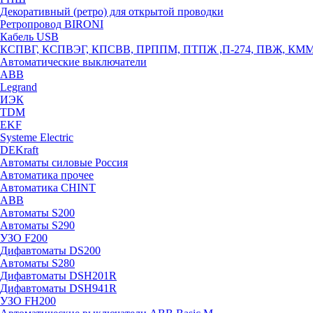
Декоративный (ретро) для открытой проводки
Ретропровод BIRONI
Кабель USB
КСПВГ, КСПВЭГ, КПСВВ, ПРППМ, ПТПЖ ,П-274, ПВЖ, КМ
Автоматические выключатели
ABB
Legrand
ИЭК
TDM
EKF
Systeme Electric
DEKraft
Автоматы силовые Россия
Автоматика прочее
Автоматика CHINT
ABB
Автоматы S200
Автоматы S290
УЗО F200
Дифавтоматы DS200
Автоматы S280
Дифавтоматы DSH201R
Дифавтоматы DSH941R
УЗО FH200