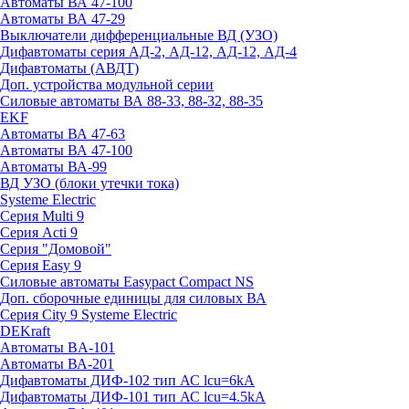
Автоматы ВА 47-100
Автоматы ВА 47-29
Выключатели дифференциальные ВД (УЗО)
Дифавтоматы серия АД-2, АД-12, АД-12, АД-4
Дифавтоматы (АВДТ)
Доп. устройства модульной серии
Силовые автоматы ВА 88-33, 88-32, 88-35
EKF
Автоматы ВА 47-63
Автоматы ВА 47-100
Автоматы ВА-99
ВД УЗО (блоки утечки тока)
Systeme Electric
Серия Multi 9
Серия Acti 9
Серия "Домовой"
Серия Easy 9
Силовые автоматы Easypact Compact NS
Доп. сборочные единицы для силовых ВА
Серия City 9 Systeme Electric
DEKraft
Автоматы BA-101
Автоматы ВА-201
Дифавтоматы ДИФ-102 тип АС lcu=6kA
Дифавтоматы ДИФ-101 тип АС lcu=4.5kA