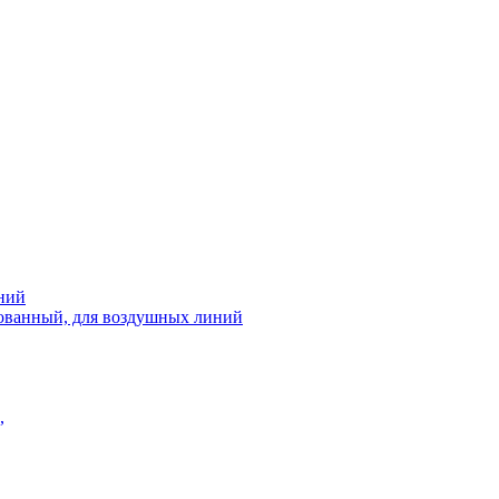
ний
рованный, для воздушных линий
,