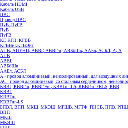
Кабель HDMI
Кабель USB
ПВС
Провод ПВС
ПуВ, ПуГВ
ПуВ
ПуГВ
КГ, КГН, КГВВ
КГВВнг,КГВЭнг
АПВ, АПУНП, АВВГ, АВВГнг, АВБбШв, ААБл, АСБЛ, А, А
АПВ
АВВГ
АВБбШв
ААБл, АСБЛ
А - провод алюминиевый, неизолированный, для воздушных ли
АС - провод алюминиевый, со стальным сердечником, неизоли
КВВГ, КВВГнг, КВВГЭнг, КВВГнг-LS, КВВГнг-FRLS, КВВ
КВВГ
КВВГнг
КВВГнг-LS
БПВЛ, ВПП, МКШ, МКЭШ, МГШВ, МГТФ, ПНСВ, ППВ, РПШ
ВПП
МКШ
МКЭШ
РПШ