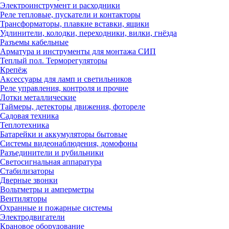
Электроинструмент и расходники
Реле тепловые, пускатели и контакторы
Трансформаторы, плавкие вставки, ящики
Удлинители, колодки, переходники, вилки, гнёзда
Разъемы кабельные
Арматура и инструменты для монтажа СИП
Теплый пол. Терморегуляторы
Крепёж
Аксессуары для ламп и светильников
Реле управления, контроля и прочие
Лотки металлические
Таймеры, детекторы движения, фотореле
Садовая техника
Теплотехника
Батарейки и аккумуляторы бытовые
Системы видеонаблюдения, домофоны
Разъединители и рубильники
Светосигнальная аппаратура
Стабилизаторы
Дверные звонки
Вольтметры и амперметры
Вентиляторы
Охранные и пожарные системы
Электродвигатели
Крановое оборудование