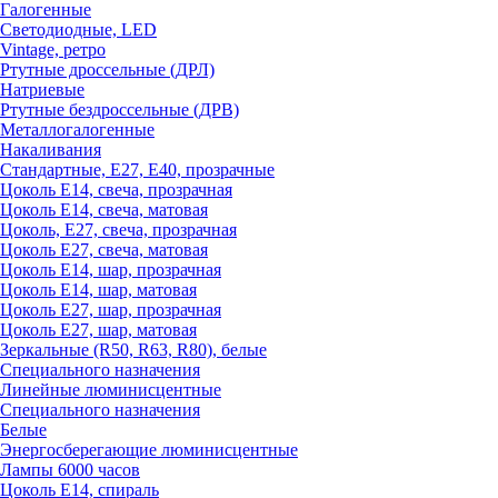
Галогенные
Светодиодные, LED
Vintage, ретро
Ртутные дроссельные (ДРЛ)
Натриевые
Ртутные бездроссельные (ДРВ)
Металлогалогенные
Накаливания
Стандартные, Е27, Е40, прозрачные
Цоколь Е14, свеча, прозрачная
Цоколь Е14, свеча, матовая
Цоколь, Е27, свеча, прозрачная
Цоколь Е27, свеча, матовая
Цоколь Е14, шар, прозрачная
Цоколь Е14, шар, матовая
Цоколь Е27, шар, прозрачная
Цоколь Е27, шар, матовая
Зеркальные (R50, R63, R80), белые
Специального назначения
Линейные люминисцентные
Специального назначения
Белые
Энергосберегающие люминисцентные
Лампы 6000 часов
Цоколь Е14, спираль