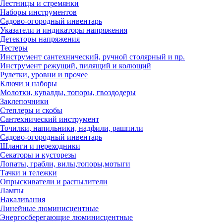
Лестницы и стремянки
Наборы инструментов
Садово-огородный инвентарь
Указатели и индикаторы напряжения
Детекторы напряжения
Тестеры
Инструмент сантехнический, ручной столярный и пр.
Инструмент режущий, пилящий и колющий
Рулетки, уровни и прочее
Ключи и наборы
Молотки, кувалды, топоры, гвоздодеры
Заклепочники
Степлеры и скобы
Сантехнический инструмент
Точилки, напильники, надфили, рашпили
Садово-огородный инвентарь
Шланги и переходники
Секаторы и кусторезы
Лопаты, грабли, вилы,топоры,мотыги
Тачки и тележки
Опрыскиватели и распылители
Лампы
Накаливания
Линейные люминисцентные
Энергосберегающие люминисцентные