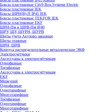
Боксы пластиковые IP65 Kaedra
Боксы пластиковые City9 Box Systeme Electric
Боксы пластиковые IEK
Боксы ЩРН(В)-П IP41 IEK
Боксы пластиковые TEKFOR IEK
Боксы пластиковые EKF
ЩРН-Пм и ЩРВ-Пм IP40
ЩРУ, ЩУ, ЩУРН, ЩУРВ
Щиты учета Акулово заказные
Щиты этажные
ЩРН, ЩРВ
Корпуса распределительные металлические ЭКФ
Электросчетчики
Аксессуары к электросчётчикам
Однофазные
Трехфазные
Аксессуары к электросчётчикам
EKF
Меркурий
Однофазные
Однотарифные
Многотарифные
Трехфазные
Однотарифные
Многотарифные