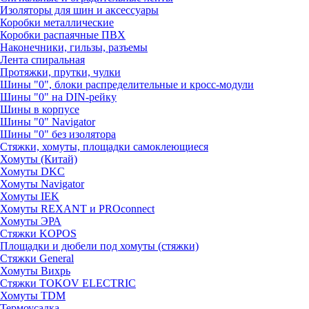
Изоляторы для шин и аксессуары
Коробки металлические
Коробки распаячные ПВХ
Наконечники, гильзы, разъемы
Лента спиральная
Протяжки, прутки, чулки
Шины "0", блоки распределительные и кросс-модули
Шины "0" на DIN-рейку
Шины в корпусе
Шины "0" Navigator
Шины "0" без изолятора
Стяжки, хомуты, площадки самоклеющиеся
Хомуты (Китай)
Хомуты DKC
Хомуты Navigator
Хомуты IEK
Хомуты REXANT и PROconnect
Хомуты ЭРА
Стяжки KOPOS
Площадки и дюбели под хомуты (стяжки)
Стяжки General
Хомуты Вихрь
Стяжки TOKOV ELECTRIC
Хомуты TDM
Термоусадка