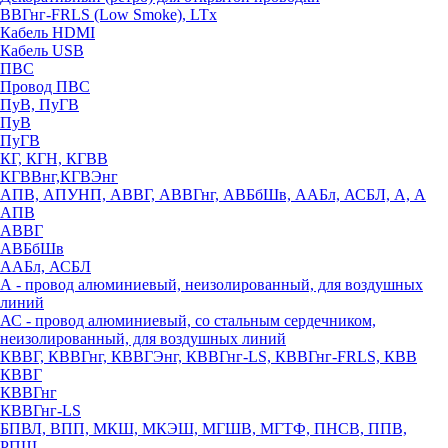
ВВГнг-FRLS (Low Smoke), LTx
Кабель HDMI
Кабель USB
ПВС
Провод ПВС
ПуВ, ПуГВ
ПуВ
ПуГВ
КГ, КГН, КГВВ
КГВВнг,КГВЭнг
АПВ, АПУНП, АВВГ, АВВГнг, АВБбШв, ААБл, АСБЛ, А, А
АПВ
АВВГ
АВБбШв
ААБл, АСБЛ
А - провод алюминиевый, неизолированный, для воздушных
линий
АС - провод алюминиевый, со стальным сердечником,
неизолированный, для воздушных линий
КВВГ, КВВГнг, КВВГЭнг, КВВГнг-LS, КВВГнг-FRLS, КВВ
КВВГ
КВВГнг
КВВГнг-LS
БПВЛ, ВПП, МКШ, МКЭШ, МГШВ, МГТФ, ПНСВ, ППВ,
РПШ,