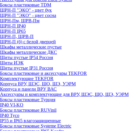
Боксы пластиковые TDM
ЩРН-П "ЭКО" - цвет бук
ЩРН-П "ЭКО" - цвет сосна
ЩРН-Пм, ЩРВ-Пм
ЩРН-П IP40
ЩРН-П IP65
ЩРН-П, ЩРВ-П
ЩРН-П (б) с белой дверцей
Шкафы металлические пустые
Шкафы металлические ДКС
Щиты пустые IP54 Россия
Щиты ИЭК
Щиты пустые IP31 Россия
Боксы пластиковые и аксессуары TEKFOR
Комплектующие TEKFOR
Корпуса ВРУ, ШЭС, ЩО, ЩЭ, УЭРМ
Корпуса и панели ВРУ ВАС
Аксессуары и комплектующие для ВРУ, ШЭС, ЩО, ЩЭ, УЭРМ
Боксы пластиковые Турция
IP40 VI-KO
Боксы пластиковые RUVinil
IP40 Тусо
IP55 и IP65 влагозащищенные
Боксы пластиковые Systeme Electric