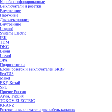
Короба перфорированные
Выключатели и розетки
Внутренние
Наружные
Для электроплит
Внутренние
Legrand
Systeme Electric
IEK
TDM
DKC
Bironi
Lezard
ЭРА
Подрозетники
Блоки розеток и выключателей БКВР
БелТИЗ
Makel
EKF, Китай
SPL
Прочие Россия
Arvia, Турция
TOKOV ELECTRIC
KRANZ
Розетки и выключатели для кабель-каналов