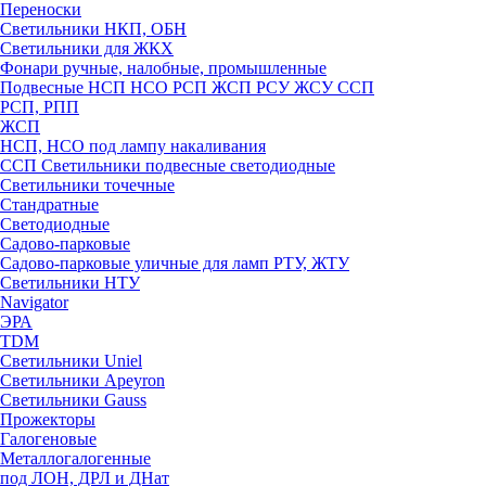
Переноски
Светильники НКП, ОБН
Светильники для ЖКХ
Фонари ручные, налобные, промышленные
Подвесные НСП НСО РСП ЖСП РСУ ЖСУ ССП
РСП, РПП
ЖСП
НСП, НСО под лампу накаливания
ССП Светильники подвесные светодиодные
Светильники точечные
Стандратные
Светодиодные
Садово-парковые
Садово-парковые уличные для ламп РТУ, ЖТУ
Светильники НТУ
Navigator
ЭРА
TDM
Светильники Uniel
Светильники Apeyron
Светильники Gauss
Прожекторы
Галогеновые
Металлогалогенные
под ЛОН, ДРЛ и ДНат