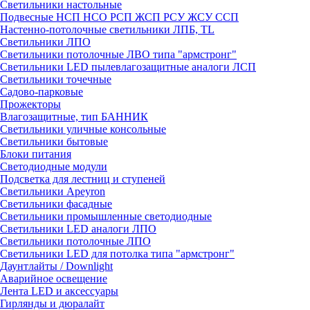
Светильники настольные
Подвесные НСП НСО РСП ЖСП РСУ ЖСУ ССП
Настенно-потолочные светильники ЛПБ, TL
Светильники ЛПО
Светильники потолочные ЛВО типа "армстронг"
Светильники LED пылевлагозащитные аналоги ЛСП
Светильники точечные
Садово-парковые
Прожекторы
Влагозащитные, тип БАННИК
Светильники уличные консольные
Светильники бытовые
Блоки питания
Светодиодные модули
Подсветка для лестниц и ступеней
Светильники Apeyron
Светильники фасадные
Светильники промышленные светодиодные
Светильники LED аналоги ЛПО
Светильники потолочные ЛПО
Светильники LED для потолка типа "армстронг"
Даунтлайты / Downlight
Аварийное освещение
Лента LED и аксессуары
Гирлянды и дюралайт