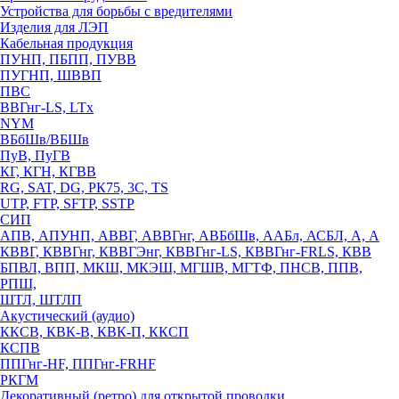
Устройства для борьбы с вредителями
Изделия для ЛЭП
Кабельная продукция
ПУНП, ПБПП, ПУВВ
ПУГНП, ШВВП
ПВС
ВВГнг-LS, LTx
NYM
ВБбШв/ВБШв
ПуВ, ПуГВ
КГ, КГН, КГВВ
RG, SAT, DG, РК75, 3С, TS
UTP, FTP, SFTP, SSTP
СИП
АПВ, АПУНП, АВВГ, АВВГнг, АВБбШв, ААБл, АСБЛ, А, А
КВВГ, КВВГнг, КВВГЭнг, КВВГнг-LS, КВВГнг-FRLS, КВВ
БПВЛ, ВПП, МКШ, МКЭШ, МГШВ, МГТФ, ПНСВ, ППВ,
РПШ,
ШТЛ, ШТЛП
Акустический (аудио)
ККСВ, КВК-В, КВК-П, ККСП
КСПВ
ППГнг-HF, ППГнг-FRHF
РКГМ
Декоративный (ретро) для открытой проводки