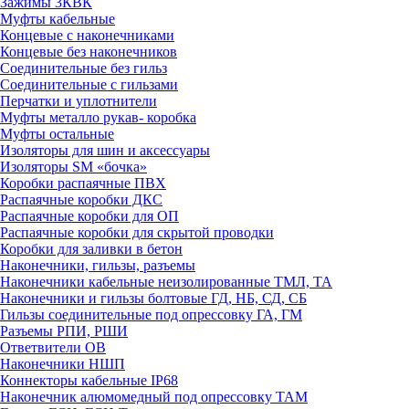
Зажимы 3КВК
Муфты кабельные
Концевые с наконечниками
Концевые без наконечников
Соединительные без гильз
Соединительные с гильзами
Перчатки и уплотнители
Муфты металло рукав- коробка
Муфты остальные
Изоляторы для шин и аксессуары
Изоляторы SM «бочка»
Коробки распаячные ПВХ
Распаячные коробки ДКС
Распаячные коробки для ОП
Распаячные коробки для скрытой проводки
Коробки для заливки в бетон
Наконечники, гильзы, разъемы
Наконечники кабельные неизолированные ТМЛ, ТА
Наконечники и гильзы болтовые ГД, НБ, СД, СБ
Гильзы соединительные под опрессовку ГА, ГМ
Разъемы РПИ, РШИ
Ответвители ОВ
Наконечники НШП
Коннекторы кабельные IP68
Наконечник алюмомедный под опрессовку ТАМ