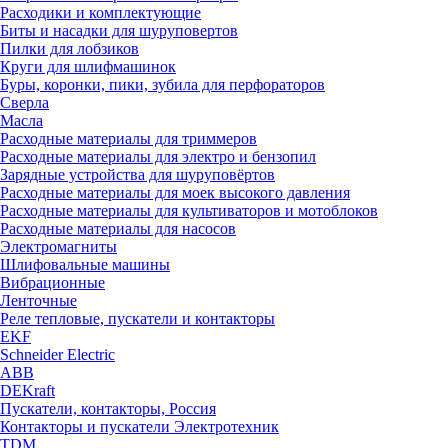
Расходики и комплектующие
Биты и насадки для шуруповертов
Пилки для лобзиков
Круги для шлифмашинок
Буры, коронки, пики, зубила для перфораторов
Сверла
Масла
Расходные материалы для триммеров
Расходные материалы для электро и бензопил
Зарядные устройства для шуруповёртов
Расходные материалы для моек высокого давления
Расходные материалы для культиваторов и мотоблоков
Расходные материалы для насосов
Электромагниты
Шлифовальные машины
Вибрационные
Ленточные
Реле тепловые, пускатели и контакторы
EKF
Schneider Electric
ABB
DEKraft
Пускатели, контакторы, Россия
Контакторы и пускатели Электротехник
TDM