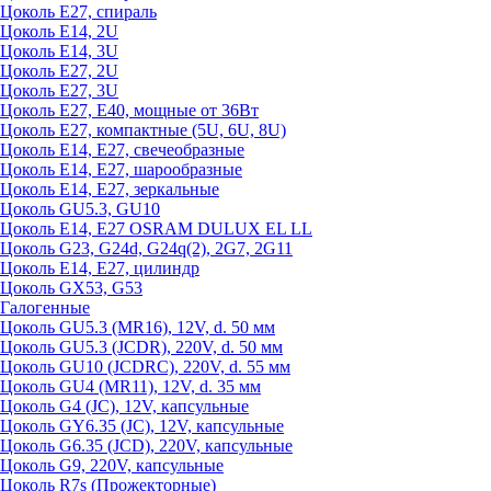
Цоколь Е27, спираль
Цоколь Е14, 2U
Цоколь Е14, 3U
Цоколь Е27, 2U
Цоколь Е27, 3U
Цоколь Е27, Е40, мощные от 36Вт
Цоколь Е27, компактные (5U, 6U, 8U)
Цоколь Е14, Е27, свечеобразные
Цоколь Е14, Е27, шарообразные
Цоколь Е14, Е27, зеркальные
Цоколь GU5.3, GU10
Цоколь Е14, Е27 OSRAM DULUX EL LL
Цоколь G23, G24d, G24q(2), 2G7, 2G11
Цоколь Е14, Е27, цилиндр
Цоколь GX53, G53
Галогенные
Цоколь GU5.3 (MR16), 12V, d. 50 мм
Цоколь GU5.3 (JCDR), 220V, d. 50 мм
Цоколь GU10 (JCDRC), 220V, d. 55 мм
Цоколь GU4 (MR11), 12V, d. 35 мм
Цоколь G4 (JC), 12V, капсульные
Цоколь GY6.35 (JC), 12V, капсульные
Цоколь G6.35 (JCD), 220V, капсульные
Цоколь G9, 220V, капсульные
Цоколь R7s (Прожекторные)