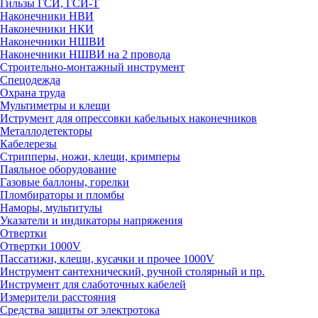
Гильзы ГСИ, ГСИ-Т
Наконечники НВИ
Наконечники НКИ
Наконечники НШВИ
Наконечники НШВИ на 2 провода
Строительно-монтажный инструмент
Спецодежда
Охрана труда
Мультиметры и клещи
Иструмент для опрессовки кабельных наконечников
Металлодетекторы
Кабелерезы
Стрипперы, ножи, клещи, кримперы
Паяльное оборудование
Газовые баллоны, горелки
Пломбираторы и пломбы
Наморы, мультитулы
Указатели и индикаторы напряжения
Отвертки
Отвертки 1000V
Пассатижи, клещи, кусачки и прочее 1000V
Инструмент сантехнический, ручной столярный и пр.
Инструмент для слаботочных кабелей
Измерители расстояния
Средства защиты от электротока