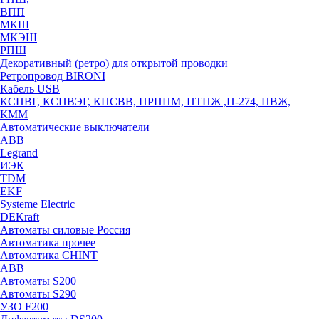
ВПП
МКШ
МКЭШ
РПШ
Декоративный (ретро) для открытой проводки
Ретропровод BIRONI
Кабель USB
КСПВГ, КСПВЭГ, КПСВВ, ПРППМ, ПТПЖ ,П-274, ПВЖ,
КММ
Автоматические выключатели
ABB
Legrand
ИЭК
TDM
EKF
Systeme Electric
DEKraft
Автоматы силовые Россия
Автоматика прочее
Автоматика CHINT
ABB
Автоматы S200
Автоматы S290
УЗО F200