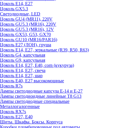
Цоколь E14, E27
Цоколь GX5.3
Светодиодные, LED
Цоколь GU4 (MR11), 220V
Цоколь GU5.3 (MR16), 220V
Цоколь GU5.3 (MR16), 12V
Цоколь GX53, G53, GX70
Цоколь GU10 (MR16/PAR16)
Цоколь Е27 (ЛОН), груша
Цоколь Е14, Е27, зеркальные (R39, R50, R63)
Цоколь G4, капсульная
Цоколь G9, капсульная
Цоколь Е14, Е27, Е40, corn (кукуруза)
Цоколь Е14, Е27, свеча
Цоколь Е14, Е27, шар
Цоколь Е40, Е27 высокомощные
Цоколь R7s
Лампы светодиодные капсула Е-14 и Е-27
Лампы светодиоидные линейные T8 G13
Лампы светодиодные специальные
Металлогалогенные
Цоколь RX7s
Цоколь Е27, E40
Щиты. Шкафы. Боксы. Корпуса
Коробки пломбировочные под автоматы