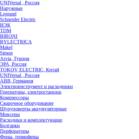
UNIVersal , Россия
Наружные
Legrand
Schneider Electric
ИЭК
TDM
BIRONI
BYLECTRICA
Makel
Simon
Arvia, Турция
ЭРА, Россия
TOKOV ELECTRIC, Китай
UNIVersal , Россия
ABB, Германия
Электроинструмент и расходники
Генераторы, электростанции
Компрессоры
Сварочное оборудование
Шуруповерты аккумуляторные
Миксеры
Расходики и комплектующие
Болгарки
Перфораторы
Фены, термофены