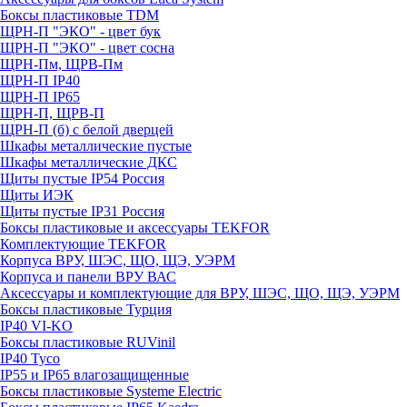
Боксы пластиковые TDM
ЩРН-П "ЭКО" - цвет бук
ЩРН-П "ЭКО" - цвет сосна
ЩРН-Пм, ЩРВ-Пм
ЩРН-П IP40
ЩРН-П IP65
ЩРН-П, ЩРВ-П
ЩРН-П (б) с белой дверцей
Шкафы металлические пустые
Шкафы металлические ДКС
Щиты пустые IP54 Россия
Щиты ИЭК
Щиты пустые IP31 Россия
Боксы пластиковые и аксессуары TEKFOR
Комплектующие TEKFOR
Корпуса ВРУ, ШЭС, ЩО, ЩЭ, УЭРМ
Корпуса и панели ВРУ ВАС
Аксессуары и комплектующие для ВРУ, ШЭС, ЩО, ЩЭ, УЭРМ
Боксы пластиковые Турция
IP40 VI-KO
Боксы пластиковые RUVinil
IP40 Тусо
IP55 и IP65 влагозащищенные
Боксы пластиковые Systeme Electric