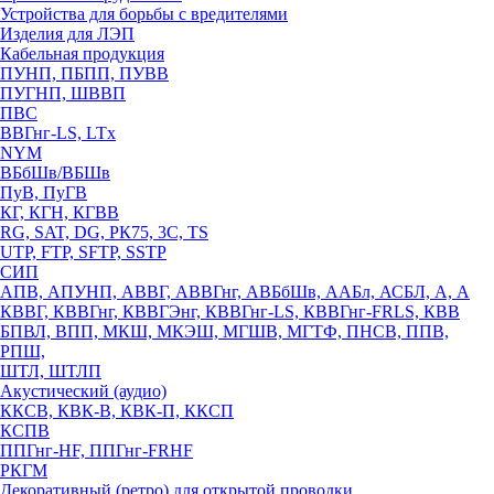
Устройства для борьбы с вредителями
Изделия для ЛЭП
Кабельная продукция
ПУНП, ПБПП, ПУВВ
ПУГНП, ШВВП
ПВС
ВВГнг-LS, LTx
NYM
ВБбШв/ВБШв
ПуВ, ПуГВ
КГ, КГН, КГВВ
RG, SAT, DG, РК75, 3С, TS
UTP, FTP, SFTP, SSTP
СИП
АПВ, АПУНП, АВВГ, АВВГнг, АВБбШв, ААБл, АСБЛ, А, А
КВВГ, КВВГнг, КВВГЭнг, КВВГнг-LS, КВВГнг-FRLS, КВВ
БПВЛ, ВПП, МКШ, МКЭШ, МГШВ, МГТФ, ПНСВ, ППВ,
РПШ,
ШТЛ, ШТЛП
Акустический (аудио)
ККСВ, КВК-В, КВК-П, ККСП
КСПВ
ППГнг-HF, ППГнг-FRHF
РКГМ
Декоративный (ретро) для открытой проводки