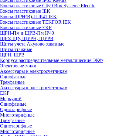
Боксы пластиковые IP65 Kaedra
Боксы пластиковые City9 Box Systeme Electric
Боксы пластиковые IEK
Боксы ЩРН(В)-П IP41 IEK
Боксы пластиковые TEKFOR IEK
Боксы пластиковые EKF
ЩРН-Пм и ЩРВ-Пм IP40
ЩРУ, ЩУ, ЩУРН, ЩУРВ
Щиты учета Акулово заказные
Щиты этажные
ЩРН, ЩРВ
Корпуса распределительные металлические ЭКФ
Электросчетчики
Аксессуары к электросчётчикам
Однофазные
Трехфазные
Аксессуары к электросчётчикам
EKF
Меркурий
Однофазные
Однотарифные
Многотарифные
Трехфазные
Однотарифные
Многотарифные