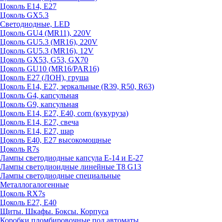
Цоколь E14, E27
Цоколь GX5.3
Светодиодные, LED
Цоколь GU4 (MR11), 220V
Цоколь GU5.3 (MR16), 220V
Цоколь GU5.3 (MR16), 12V
Цоколь GX53, G53, GX70
Цоколь GU10 (MR16/PAR16)
Цоколь Е27 (ЛОН), груша
Цоколь Е14, Е27, зеркальные (R39, R50, R63)
Цоколь G4, капсульная
Цоколь G9, капсульная
Цоколь Е14, Е27, Е40, corn (кукуруза)
Цоколь Е14, Е27, свеча
Цоколь Е14, Е27, шар
Цоколь Е40, Е27 высокомощные
Цоколь R7s
Лампы светодиодные капсула Е-14 и Е-27
Лампы светодиоидные линейные T8 G13
Лампы светодиодные специальные
Металлогалогенные
Цоколь RX7s
Цоколь Е27, E40
Щиты. Шкафы. Боксы. Корпуса
Коробки пломбировочные под автоматы