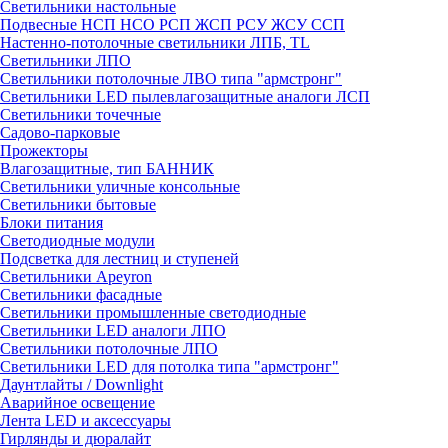
Светильники настольные
Подвесные НСП НСО РСП ЖСП РСУ ЖСУ ССП
Настенно-потолочные светильники ЛПБ, TL
Светильники ЛПО
Светильники потолочные ЛВО типа "армстронг"
Светильники LED пылевлагозащитные аналоги ЛСП
Светильники точечные
Садово-парковые
Прожекторы
Влагозащитные, тип БАННИК
Светильники уличные консольные
Светильники бытовые
Блоки питания
Светодиодные модули
Подсветка для лестниц и ступеней
Светильники Apeyron
Светильники фасадные
Светильники промышленные светодиодные
Светильники LED аналоги ЛПО
Светильники потолочные ЛПО
Светильники LED для потолка типа "армстронг"
Даунтлайты / Downlight
Аварийное освещение
Лента LED и аксессуары
Гирлянды и дюралайт