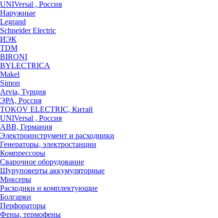
UNIVersal , Россия
Наружные
Legrand
Schneider Electric
ИЭК
TDM
BIRONI
BYLECTRICA
Makel
Simon
Arvia, Турция
ЭРА, Россия
TOKOV ELECTRIC, Китай
UNIVersal , Россия
ABB, Германия
Электроинструмент и расходники
Генераторы, электростанции
Компрессоры
Сварочное оборудование
Шуруповерты аккумуляторные
Миксеры
Расходики и комплектующие
Болгарки
Перфораторы
Фены, термофены