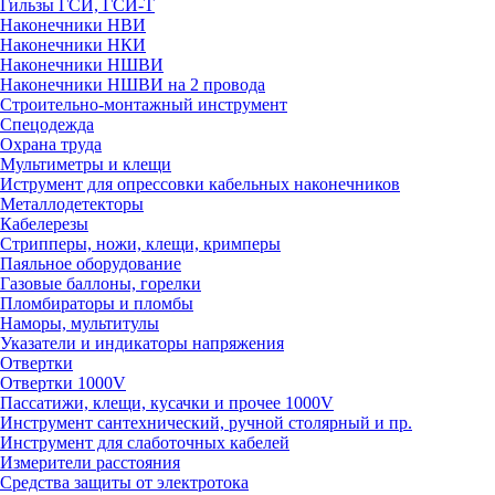
Гильзы ГСИ, ГСИ-Т
Наконечники НВИ
Наконечники НКИ
Наконечники НШВИ
Наконечники НШВИ на 2 провода
Строительно-монтажный инструмент
Спецодежда
Охрана труда
Мультиметры и клещи
Иструмент для опрессовки кабельных наконечников
Металлодетекторы
Кабелерезы
Стрипперы, ножи, клещи, кримперы
Паяльное оборудование
Газовые баллоны, горелки
Пломбираторы и пломбы
Наморы, мультитулы
Указатели и индикаторы напряжения
Отвертки
Отвертки 1000V
Пассатижи, клещи, кусачки и прочее 1000V
Инструмент сантехнический, ручной столярный и пр.
Инструмент для слаботочных кабелей
Измерители расстояния
Средства защиты от электротока