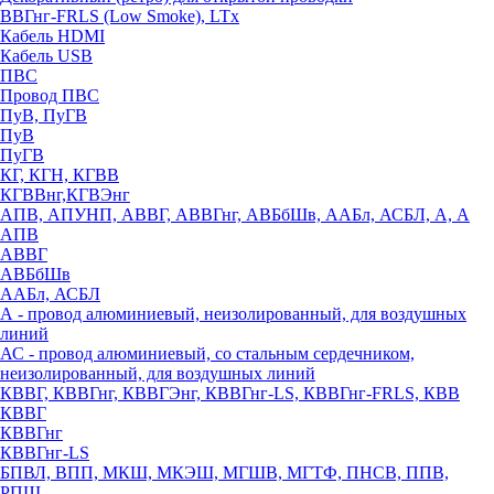
ВВГнг-FRLS (Low Smoke), LTx
Кабель HDMI
Кабель USB
ПВС
Провод ПВС
ПуВ, ПуГВ
ПуВ
ПуГВ
КГ, КГН, КГВВ
КГВВнг,КГВЭнг
АПВ, АПУНП, АВВГ, АВВГнг, АВБбШв, ААБл, АСБЛ, А, А
АПВ
АВВГ
АВБбШв
ААБл, АСБЛ
А - провод алюминиевый, неизолированный, для воздушных
линий
АС - провод алюминиевый, со стальным сердечником,
неизолированный, для воздушных линий
КВВГ, КВВГнг, КВВГЭнг, КВВГнг-LS, КВВГнг-FRLS, КВВ
КВВГ
КВВГнг
КВВГнг-LS
БПВЛ, ВПП, МКШ, МКЭШ, МГШВ, МГТФ, ПНСВ, ППВ,
РПШ,