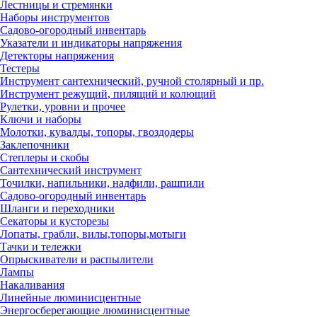
Лестницы и стремянки
Наборы инструментов
Садово-огородный инвентарь
Указатели и индикаторы напряжения
Детекторы напряжения
Тестеры
Инструмент сантехнический, ручной столярный и пр.
Инструмент режущий, пилящий и колющий
Рулетки, уровни и прочее
Ключи и наборы
Молотки, кувалды, топоры, гвоздодеры
Заклепочники
Степлеры и скобы
Сантехнический инструмент
Точилки, напильники, надфили, рашпили
Садово-огородный инвентарь
Шланги и переходники
Секаторы и кусторезы
Лопаты, грабли, вилы,топоры,мотыги
Тачки и тележки
Опрыскиватели и распылители
Лампы
Накаливания
Линейные люминисцентные
Энергосберегающие люминисцентные