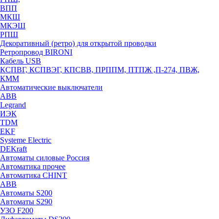
ВПП
МКШ
МКЭШ
РПШ
Декоративный (ретро) для открытой проводки
Ретропровод BIRONI
Кабель USB
КСПВГ, КСПВЭГ, КПСВВ, ПРППМ, ПТПЖ ,П-274, ПВЖ,
КММ
Автоматические выключатели
ABB
Legrand
ИЭК
TDM
EKF
Systeme Electric
DEKraft
Автоматы силовые Россия
Автоматика прочее
Автоматика CHINT
ABB
Автоматы S200
Автоматы S290
УЗО F200