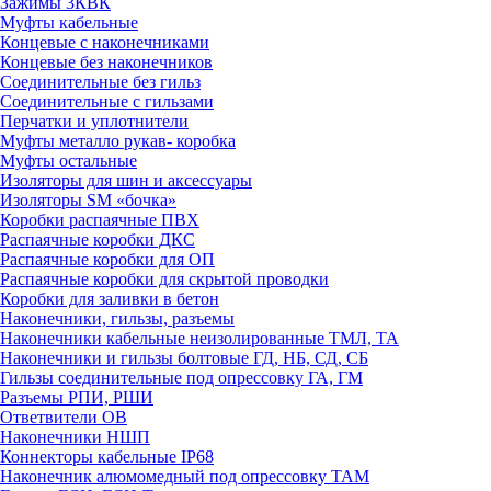
Зажимы 3КВК
Муфты кабельные
Концевые с наконечниками
Концевые без наконечников
Соединительные без гильз
Соединительные с гильзами
Перчатки и уплотнители
Муфты металло рукав- коробка
Муфты остальные
Изоляторы для шин и аксессуары
Изоляторы SM «бочка»
Коробки распаячные ПВХ
Распаячные коробки ДКС
Распаячные коробки для ОП
Распаячные коробки для скрытой проводки
Коробки для заливки в бетон
Наконечники, гильзы, разъемы
Наконечники кабельные неизолированные ТМЛ, ТА
Наконечники и гильзы болтовые ГД, НБ, СД, СБ
Гильзы соединительные под опрессовку ГА, ГМ
Разъемы РПИ, РШИ
Ответвители ОВ
Наконечники НШП
Коннекторы кабельные IP68
Наконечник алюмомедный под опрессовку ТАМ