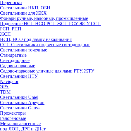
Переноски
Светильники НКП, ОБН
Светильники для ЖКХ
Фонари ручные, налобные, промышленные
Подвесные НСП НСО РСП ЖСП РСУ ЖСУ ССП
РСП, РПП
ЖСП
НСП, НСО под лампу накаливания
ССП Светильники подвесные светодиодные
Светильники точечные
Стандратные
Светодиодные
Садово-парковые
Садово-парковые уличные для ламп РТУ, ЖТУ
Светильники НТУ
Navigator
ЭРА
TDM
Светильники Uniel
Светильники Apeyron
Светильники Gauss
Прожекторы
Галогеновые
Металлогалогенные
под ЛОН, ДРЛ и ДНат