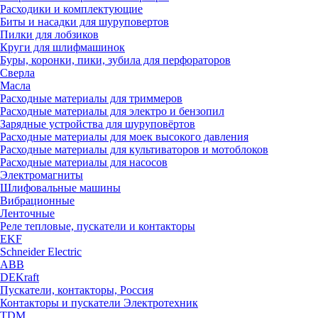
Расходики и комплектующие
Биты и насадки для шуруповертов
Пилки для лобзиков
Круги для шлифмашинок
Буры, коронки, пики, зубила для перфораторов
Сверла
Масла
Расходные материалы для триммеров
Расходные материалы для электро и бензопил
Зарядные устройства для шуруповёртов
Расходные материалы для моек высокого давления
Расходные материалы для культиваторов и мотоблоков
Расходные материалы для насосов
Электромагниты
Шлифовальные машины
Вибрационные
Ленточные
Реле тепловые, пускатели и контакторы
EKF
Schneider Electric
ABB
DEKraft
Пускатели, контакторы, Россия
Контакторы и пускатели Электротехник
TDM