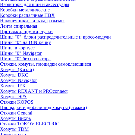
Изоляторы для шин и аксессуары
Коробки металлические
Коробки распаячные ПВХ
Наконечники, гильзы, разъемы
Лента спиральная
Протяжки, прутки, чулки
Шины "0", блоки распределительные и кросс-модули
Шины "0" на DIN-рейку
Шины в корпусе
Шины "0" Navigator
Шины "0" без изолятора
Стяжки, хомуты, площадки самоклеющиеся
Хомуты (Китай)
Хомуты DKC
Хомуты Navigator
Хомуты IEK
Хомуты REXANT и PROconnect
Хомуты ЭРА
Стяжки KOPOS
Площадки и дюбели под хомуты (стяжки)
Стяжки General
Хомуты Вихрь
Стяжки TOKOV ELECTRIC
Хомуты TDM
Термоусадка