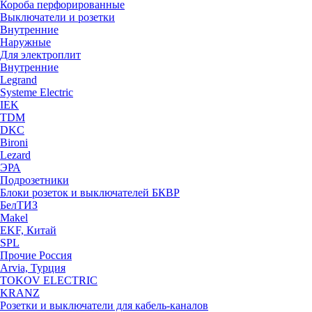
Короба перфорированные
Выключатели и розетки
Внутренние
Наружные
Для электроплит
Внутренние
Legrand
Systeme Electric
IEK
TDM
DKC
Bironi
Lezard
ЭРА
Подрозетники
Блоки розеток и выключателей БКВР
БелТИЗ
Makel
EKF, Китай
SPL
Прочие Россия
Arvia, Турция
TOKOV ELECTRIC
KRANZ
Розетки и выключатели для кабель-каналов