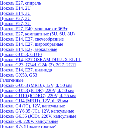
Цоколь Е27, спираль
Цоколь Е14, 2U
Цоколь Е14, 3U
Цоколь Е27, 2U
Цоколь Е27, 3U
Цоколь Е27, Е40, мощные от 36Вт
Цоколь Е27, компактные (5U, 6U, 8U)
Цоколь Е14, Е27, свечеобразные
Цоколь Е14, Е27, шарообразные
Цоколь Е14, Е27, зеркальные
Цоколь GU5.3, GU10
Цоколь Е14, Е27 OSRAM DULUX EL LL
Цоколь G23, G24d, G24q(2), 2G7, 2G11
Цоколь Е14, Е27, цилиндр
Цоколь GX53, G53
Галогенные
Цоколь GU5.3 (MR16), 12V, d. 50 мм
Цоколь GU5.3 (JCDR), 220V, d. 50 мм
Цоколь GU10 (JCDRC), 220V, d. 55 мм
Цоколь GU4 (MR11), 12V, d. 35 мм
Цоколь G4 (JC), 12V, капсульные
Цоколь GY6.35 (JC), 12V, капсульные
Цоколь G6.35 (JCD), 220V, капсульные
Цоколь G9, 220V, капсульные
Цоколь R7s (Прожекторные)