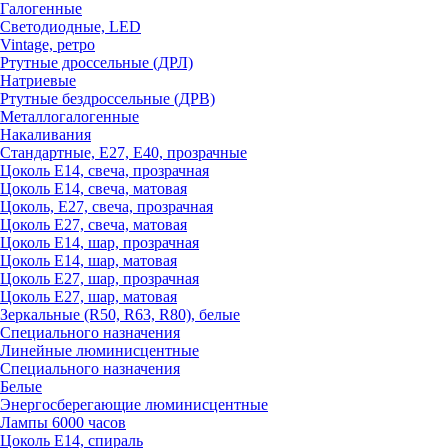
Галогенные
Светодиодные, LED
Vintage, ретро
Ртутные дроссельные (ДРЛ)
Натриевые
Ртутные бездроссельные (ДРВ)
Металлогалогенные
Накаливания
Стандартные, Е27, Е40, прозрачные
Цоколь Е14, свеча, прозрачная
Цоколь Е14, свеча, матовая
Цоколь, Е27, свеча, прозрачная
Цоколь Е27, свеча, матовая
Цоколь Е14, шар, прозрачная
Цоколь Е14, шар, матовая
Цоколь Е27, шар, прозрачная
Цоколь Е27, шар, матовая
Зеркальные (R50, R63, R80), белые
Специального назначения
Линейные люминисцентные
Специального назначения
Белые
Энергосберегающие люминисцентные
Лампы 6000 часов
Цоколь Е14, спираль