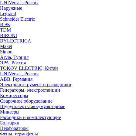
UNIVersal , Россия
Наружные
Legrand
Schneider Electric
ИЭК
TDM
BIRONI
BYLECTRICA
Makel
Simon
Arvia, Турция
ЭРА, Россия
TOKOV ELECTRIC, Китай
UNIVersal , Россия
ABB, Германия
Электроинструмент и расходники
Генераторы, электростанции
Компрессоры
Сварочное оборудование
Шуруповерты аккумуляторные
Миксеры
Расходики и комплектующие
Болгарки
Перфораторы
Фены, термофены