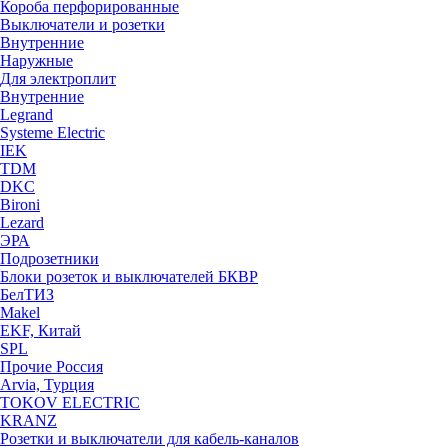
Короба перфорированные
Выключатели и розетки
Внутренние
Наружные
Для электроплит
Внутренние
Legrand
Systeme Electric
IEK
TDM
DKC
Bironi
Lezard
ЭРА
Подрозетники
Блоки розеток и выключателей БКВР
БелТИЗ
Makel
EKF, Китай
SPL
Прочие Россия
Arvia, Турция
TOKOV ELECTRIC
KRANZ
Розетки и выключатели для кабель-каналов