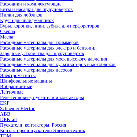
Расходики и комплектующие
Биты и насадки для шуруповертов
Пилки для лобзиков
Круги для шлифмашинок
Буры, коронки, пики, зубила для перфораторов
Сверла
Масла
Расходные материалы для триммеров
Расходные материалы для электро и бензопил
Зарядные устройства для шуруповёртов
Расходные материалы для моек высокого давления
Расходные материалы для культиваторов и мотоблоков
Расходные материалы для насосов
Электромагниты
Шлифовальные машины
Вибрационные
Ленточные
Реле тепловые, пускатели и контакторы
EKF
Schneider Electric
ABB
DEKraft
Пускатели, контакторы, Россия
Контакторы и пускатели Электротехник
TDM