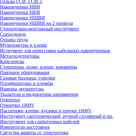
Гильзы ГСИ, ГСИ-Т
Наконечники НВИ
Наконечники НКИ
Наконечники НШВИ
Наконечники НШВИ на 2 провода
Строительно-монтажный инструмент
Спецодежда
Охрана труда
Мультиметры и клещи
Иструмент для опрессовки кабельных наконечников
Металлодетекторы
Кабелерезы
Стрипперы, ножи, клещи, кримперы
Паяльное оборудование
Газовые баллоны, горелки
Пломбираторы и пломбы
Наморы, мультитулы
Указатели и индикаторы напряжения
Отвертки
Отвертки 1000V
Пассатижи, клещи, кусачки и прочее 1000V
Инструмент сантехнический, ручной столярный и пр.
Инструмент для слаботочных кабелей
Измерители расстояния
Средства защиты от электротока