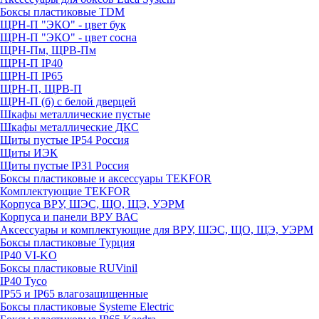
Боксы пластиковые TDM
ЩРН-П "ЭКО" - цвет бук
ЩРН-П "ЭКО" - цвет сосна
ЩРН-Пм, ЩРВ-Пм
ЩРН-П IP40
ЩРН-П IP65
ЩРН-П, ЩРВ-П
ЩРН-П (б) с белой дверцей
Шкафы металлические пустые
Шкафы металлические ДКС
Щиты пустые IP54 Россия
Щиты ИЭК
Щиты пустые IP31 Россия
Боксы пластиковые и аксессуары TEKFOR
Комплектующие TEKFOR
Корпуса ВРУ, ШЭС, ЩО, ЩЭ, УЭРМ
Корпуса и панели ВРУ ВАС
Аксессуары и комплектующие для ВРУ, ШЭС, ЩО, ЩЭ, УЭРМ
Боксы пластиковые Турция
IP40 VI-KO
Боксы пластиковые RUVinil
IP40 Тусо
IP55 и IP65 влагозащищенные
Боксы пластиковые Systeme Electric