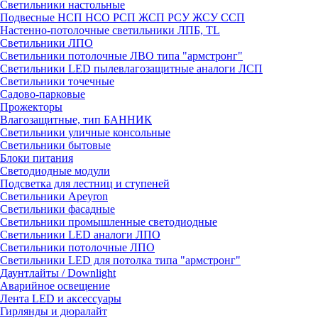
Светильники настольные
Подвесные НСП НСО РСП ЖСП РСУ ЖСУ ССП
Настенно-потолочные светильники ЛПБ, TL
Светильники ЛПО
Светильники потолочные ЛВО типа "армстронг"
Светильники LED пылевлагозащитные аналоги ЛСП
Светильники точечные
Садово-парковые
Прожекторы
Влагозащитные, тип БАННИК
Светильники уличные консольные
Светильники бытовые
Блоки питания
Светодиодные модули
Подсветка для лестниц и ступеней
Светильники Apeyron
Светильники фасадные
Светильники промышленные светодиодные
Светильники LED аналоги ЛПО
Светильники потолочные ЛПО
Светильники LED для потолка типа "армстронг"
Даунтлайты / Downlight
Аварийное освещение
Лента LED и аксессуары
Гирлянды и дюралайт