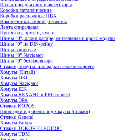
Изоляторы для шин и аксессуары
Коробки металлические
Коробки распаячные ПВХ
Наконечники, гильзы, разъемы
Лента спиральная
Протяжки, прутки, чулки
Шины "0", блоки распределительные и кросс-модули
Шины "0" на DIN-рейку
Шины в корпусе
Шины "0" Navigator
Шины "0" без изолятора
Стяжки, хомуты, площадки самоклеющиеся
Хомуты (Китай)
Хомуты DKC
Хомуты Navigator
Хомуты IEK
Хомуты REXANT и PROconnect
Хомуты ЭРА
Стяжки KOPOS
Площадки и дюбели под хомуты (стяжки)
Стяжки General
Хомуты Вихрь
Стяжки TOKOV ELECTRIC
Хомуты TDM
Термоусадка