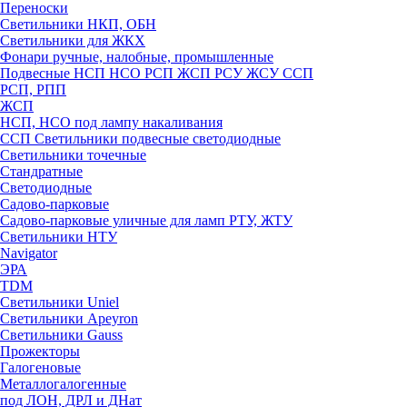
Переноски
Светильники НКП, ОБН
Светильники для ЖКХ
Фонари ручные, налобные, промышленные
Подвесные НСП НСО РСП ЖСП РСУ ЖСУ ССП
РСП, РПП
ЖСП
НСП, НСО под лампу накаливания
ССП Светильники подвесные светодиодные
Светильники точечные
Стандратные
Светодиодные
Садово-парковые
Садово-парковые уличные для ламп РТУ, ЖТУ
Светильники НТУ
Navigator
ЭРА
TDM
Светильники Uniel
Светильники Apeyron
Светильники Gauss
Прожекторы
Галогеновые
Металлогалогенные
под ЛОН, ДРЛ и ДНат