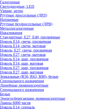
Галогенные
Светодиодные, LED
Vintage, ретро
Ртутные дроссельные (ДРЛ)
Натриевые
Ртутные бездроссельные (ДРВ)
Металлогалогенные
Накаливания
Стандартные, Е27, Е40, прозрачные
Цоколь Е14, свеча, прозрачная
Цоколь Е14, свеча, матовая
Цоколь, Е27, свеча, прозрачная
Цоколь Е27, свеча, матовая
Цоколь Е14, шар, прозрачная
Цоколь Е14, шар, матовая
Цоколь Е27, шар, прозрачная
Цоколь Е27, шар, матовая
Зеркальные (R50, R63, R80), белые
Специального назначения
Линейные люминисцентные
Специального назначения
Белые
Энергосберегающие люминисцентные
Лампы 6000 часов
Цоколь Е14, спираль