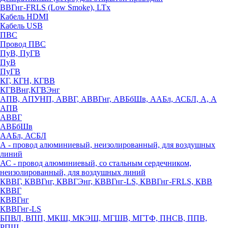
ВВГнг-FRLS (Low Smoke), LTx
Кабель HDMI
Кабель USB
ПВС
Провод ПВС
ПуВ, ПуГВ
ПуВ
ПуГВ
КГ, КГН, КГВВ
КГВВнг,КГВЭнг
АПВ, АПУНП, АВВГ, АВВГнг, АВБбШв, ААБл, АСБЛ, А, А
АПВ
АВВГ
АВБбШв
ААБл, АСБЛ
А - провод алюминиевый, неизолированный, для воздушных
линий
АС - провод алюминиевый, со стальным сердечником,
неизолированный, для воздушных линий
КВВГ, КВВГнг, КВВГЭнг, КВВГнг-LS, КВВГнг-FRLS, КВВ
КВВГ
КВВГнг
КВВГнг-LS
БПВЛ, ВПП, МКШ, МКЭШ, МГШВ, МГТФ, ПНСВ, ППВ,
РПШ,