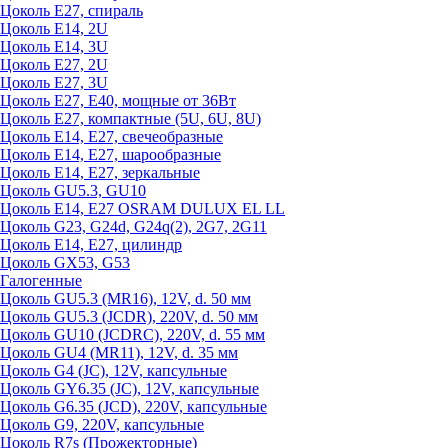
Цоколь Е27, спираль
Цоколь Е14, 2U
Цоколь Е14, 3U
Цоколь Е27, 2U
Цоколь Е27, 3U
Цоколь Е27, Е40, мощные от 36Вт
Цоколь Е27, компактные (5U, 6U, 8U)
Цоколь Е14, Е27, свечеобразные
Цоколь Е14, Е27, шарообразные
Цоколь Е14, Е27, зеркальные
Цоколь GU5.3, GU10
Цоколь Е14, Е27 OSRAM DULUX EL LL
Цоколь G23, G24d, G24q(2), 2G7, 2G11
Цоколь Е14, Е27, цилиндр
Цоколь GX53, G53
Галогенные
Цоколь GU5.3 (MR16), 12V, d. 50 мм
Цоколь GU5.3 (JCDR), 220V, d. 50 мм
Цоколь GU10 (JCDRC), 220V, d. 55 мм
Цоколь GU4 (MR11), 12V, d. 35 мм
Цоколь G4 (JC), 12V, капсульные
Цоколь GY6.35 (JC), 12V, капсульные
Цоколь G6.35 (JCD), 220V, капсульные
Цоколь G9, 220V, капсульные
Цоколь R7s (Прожекторные)