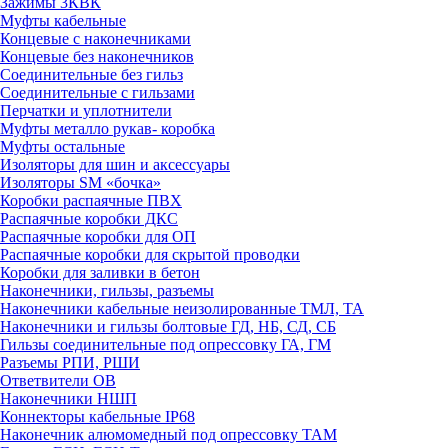
Зажимы 3КВК
Муфты кабельные
Концевые с наконечниками
Концевые без наконечников
Соединительные без гильз
Соединительные с гильзами
Перчатки и уплотнители
Муфты металло рукав- коробка
Муфты остальные
Изоляторы для шин и аксессуары
Изоляторы SM «бочка»
Коробки распаячные ПВХ
Распаячные коробки ДКС
Распаячные коробки для ОП
Распаячные коробки для скрытой проводки
Коробки для заливки в бетон
Наконечники, гильзы, разъемы
Наконечники кабельные неизолированные ТМЛ, ТА
Наконечники и гильзы болтовые ГД, НБ, СД, СБ
Гильзы соединительные под опрессовку ГА, ГМ
Разъемы РПИ, РШИ
Ответвители ОВ
Наконечники НШП
Коннекторы кабельные IP68
Наконечник алюмомедный под опрессовку ТАМ