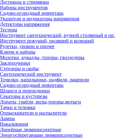
Лестницы и стремянки
Наборы инструментов
Садово-огородный инвентарь
Указатели и индикаторы напряжения
Детекторы напряжения
Тестеры
Инструмент сантехнический, ручной столярный и пр.
Инструмент режущий, пилящий и колющий
Рулетки, уровни и прочее
Ключи и наборы
Молотки, кувалды, топоры, гвоздодеры
Заклепочники
Степлеры и скобы
Сантехнический инструмент
Точилки, напильники, надфили, рашпили
Садово-огородный инвентарь
Шланги и переходники
Секаторы и кусторезы
Лопаты, грабли, вилы,топоры,мотыги
Тачки и тележки
Опрыскиватели и распылители
Лампы
Накаливания
Линейные люминисцентные
Энергосберегающие люминисцентные