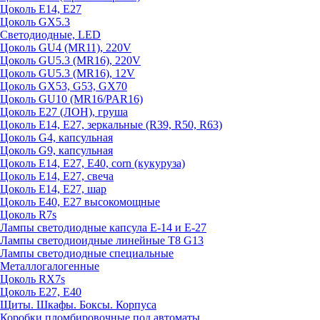
Цоколь E14, E27
Цоколь GX5.3
Светодиодные, LED
Цоколь GU4 (MR11), 220V
Цоколь GU5.3 (MR16), 220V
Цоколь GU5.3 (MR16), 12V
Цоколь GX53, G53, GX70
Цоколь GU10 (MR16/PAR16)
Цоколь Е27 (ЛОН), груша
Цоколь Е14, Е27, зеркальные (R39, R50, R63)
Цоколь G4, капсульная
Цоколь G9, капсульная
Цоколь Е14, Е27, Е40, corn (кукуруза)
Цоколь Е14, Е27, свеча
Цоколь Е14, Е27, шар
Цоколь Е40, Е27 высокомощные
Цоколь R7s
Лампы светодиодные капсула Е-14 и Е-27
Лампы светодиоидные линейные T8 G13
Лампы светодиодные специальные
Металлогалогенные
Цоколь RX7s
Цоколь Е27, E40
Щиты. Шкафы. Боксы. Корпуса
Коробки пломбировочные под автоматы