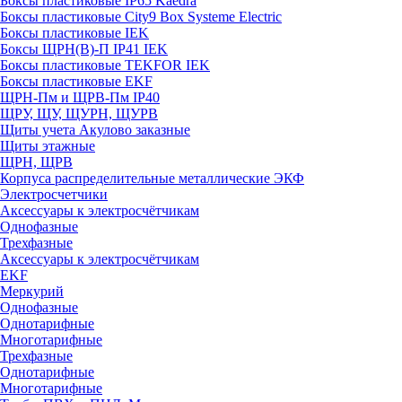
Боксы пластиковые IP65 Kaedra
Боксы пластиковые City9 Box Systeme Electric
Боксы пластиковые IEK
Боксы ЩРН(В)-П IP41 IEK
Боксы пластиковые TEKFOR IEK
Боксы пластиковые EKF
ЩРН-Пм и ЩРВ-Пм IP40
ЩРУ, ЩУ, ЩУРН, ЩУРВ
Щиты учета Акулово заказные
Щиты этажные
ЩРН, ЩРВ
Корпуса распределительные металлические ЭКФ
Электросчетчики
Аксессуары к электросчётчикам
Однофазные
Трехфазные
Аксессуары к электросчётчикам
EKF
Меркурий
Однофазные
Однотарифные
Многотарифные
Трехфазные
Однотарифные
Многотарифные