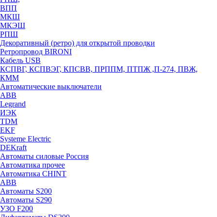
ВПП
МКШ
МКЭШ
РПШ
Декоративный (ретро) для открытой проводки
Ретропровод BIRONI
Кабель USB
КСПВГ, КСПВЭГ, КПСВВ, ПРППМ, ПТПЖ ,П-274, ПВЖ,
КММ
Автоматические выключатели
ABB
Legrand
ИЭК
TDM
EKF
Systeme Electric
DEKraft
Автоматы силовые Россия
Автоматика прочее
Автоматика CHINT
ABB
Автоматы S200
Автоматы S290
УЗО F200