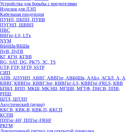
Устройства для борьбы с вредителями
Изделия для ЛЭП
Кабельная продукция
ПУНП, ПБПП, ПУВВ
ПУГНП, ШВВП
ПВС
ВВГнг-LS, LTx
NYM
ВБбШв/ВБШв
ПуВ, ПуГВ
КГ, КГН, КГВВ
RG, SAT, DG, РК75, 3С, TS
UTP, FTP, SFTP, SSTP
СИП
АПВ, АПУНП, АВВГ, АВВГнг, АВБбШв, ААБл, АСБЛ, А, А
КВВГ, КВВГнг, КВВГЭнг, КВВГнг-LS, КВВГнг-FRLS, КВВ
БПВЛ, ВПП, МКШ, МКЭШ, МГШВ, МГТФ, ПНСВ, ППВ,
РПШ,
ШТЛ, ШТЛП
Акустический (аудио)
ККСВ, КВК-В, КВК-П, ККСП
КСПВ
ППГнг-HF, ППГнг-FRHF
РКГМ
Декоративный (ретро) для открытой проводки