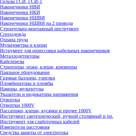
Гильзы ГСИ, ГСИ-Т
Наконечники НВИ
Наконечники НКИ
Наконечники НШВИ
Наконечники НШВИ на 2 провода
Строительно-монтажный инструмент
Спецодежда
Охрана труда
Мультиметры и клещи
Иструмент для опрессовки кабельных наконечников
Металлодетекторы
Кабелерезы
Стрипперы, ножи, клещи, кримперы
Паяльное оборудование
Газовые баллоны, горелки
Пломбираторы и пломбы
Наморы, мультитулы
Указатели и индикаторы напряжения
Отвертки
Отвертки 1000V
Пассатижи, клещи, кусачки и прочее 1000V
Инструмент сантехнический, ручной столярный и пр.
Инструмент для слаботочных кабелей
Измерители расстояния
Средства защиты от электротока