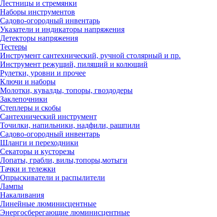
Лестницы и стремянки
Наборы инструментов
Садово-огородный инвентарь
Указатели и индикаторы напряжения
Детекторы напряжения
Тестеры
Инструмент сантехнический, ручной столярный и пр.
Инструмент режущий, пилящий и колющий
Рулетки, уровни и прочее
Ключи и наборы
Молотки, кувалды, топоры, гвоздодеры
Заклепочники
Степлеры и скобы
Сантехнический инструмент
Точилки, напильники, надфили, рашпили
Садово-огородный инвентарь
Шланги и переходники
Секаторы и кусторезы
Лопаты, грабли, вилы,топоры,мотыги
Тачки и тележки
Опрыскиватели и распылители
Лампы
Накаливания
Линейные люминисцентные
Энергосберегающие люминисцентные