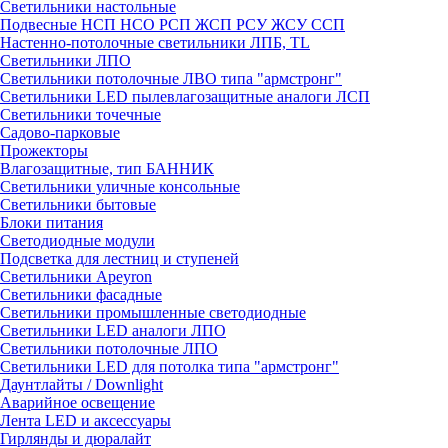
Светильники настольные
Подвесные НСП НСО РСП ЖСП РСУ ЖСУ ССП
Настенно-потолочные светильники ЛПБ, TL
Светильники ЛПО
Светильники потолочные ЛВО типа "армстронг"
Светильники LED пылевлагозащитные аналоги ЛСП
Светильники точечные
Садово-парковые
Прожекторы
Влагозащитные, тип БАННИК
Светильники уличные консольные
Светильники бытовые
Блоки питания
Светодиодные модули
Подсветка для лестниц и ступеней
Светильники Apeyron
Светильники фасадные
Светильники промышленные светодиодные
Светильники LED аналоги ЛПО
Светильники потолочные ЛПО
Светильники LED для потолка типа "армстронг"
Даунтлайты / Downlight
Аварийное освещение
Лента LED и аксессуары
Гирлянды и дюралайт