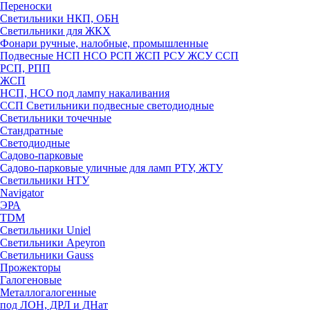
Переноски
Светильники НКП, ОБН
Светильники для ЖКХ
Фонари ручные, налобные, промышленные
Подвесные НСП НСО РСП ЖСП РСУ ЖСУ ССП
РСП, РПП
ЖСП
НСП, НСО под лампу накаливания
ССП Светильники подвесные светодиодные
Светильники точечные
Стандратные
Светодиодные
Садово-парковые
Садово-парковые уличные для ламп РТУ, ЖТУ
Светильники НТУ
Navigator
ЭРА
TDM
Светильники Uniel
Светильники Apeyron
Светильники Gauss
Прожекторы
Галогеновые
Металлогалогенные
под ЛОН, ДРЛ и ДНат