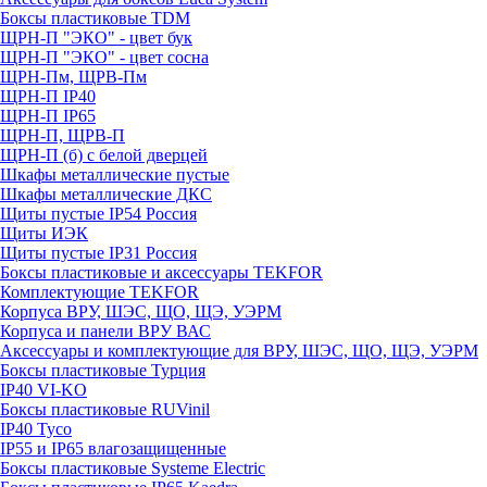
Боксы пластиковые TDM
ЩРН-П "ЭКО" - цвет бук
ЩРН-П "ЭКО" - цвет сосна
ЩРН-Пм, ЩРВ-Пм
ЩРН-П IP40
ЩРН-П IP65
ЩРН-П, ЩРВ-П
ЩРН-П (б) с белой дверцей
Шкафы металлические пустые
Шкафы металлические ДКС
Щиты пустые IP54 Россия
Щиты ИЭК
Щиты пустые IP31 Россия
Боксы пластиковые и аксессуары TEKFOR
Комплектующие TEKFOR
Корпуса ВРУ, ШЭС, ЩО, ЩЭ, УЭРМ
Корпуса и панели ВРУ ВАС
Аксессуары и комплектующие для ВРУ, ШЭС, ЩО, ЩЭ, УЭРМ
Боксы пластиковые Турция
IP40 VI-KO
Боксы пластиковые RUVinil
IP40 Тусо
IP55 и IP65 влагозащищенные
Боксы пластиковые Systeme Electric