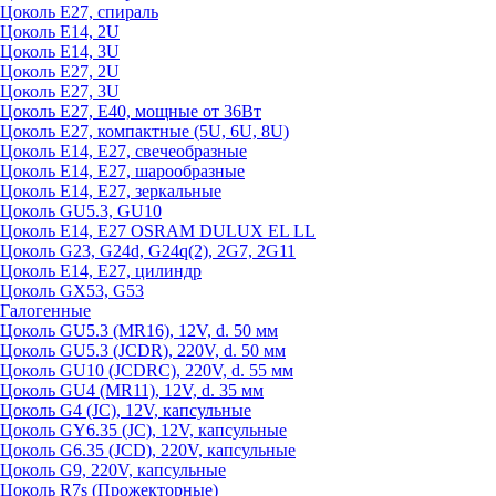
Цоколь Е27, спираль
Цоколь Е14, 2U
Цоколь Е14, 3U
Цоколь Е27, 2U
Цоколь Е27, 3U
Цоколь Е27, Е40, мощные от 36Вт
Цоколь Е27, компактные (5U, 6U, 8U)
Цоколь Е14, Е27, свечеобразные
Цоколь Е14, Е27, шарообразные
Цоколь Е14, Е27, зеркальные
Цоколь GU5.3, GU10
Цоколь Е14, Е27 OSRAM DULUX EL LL
Цоколь G23, G24d, G24q(2), 2G7, 2G11
Цоколь Е14, Е27, цилиндр
Цоколь GX53, G53
Галогенные
Цоколь GU5.3 (MR16), 12V, d. 50 мм
Цоколь GU5.3 (JCDR), 220V, d. 50 мм
Цоколь GU10 (JCDRC), 220V, d. 55 мм
Цоколь GU4 (MR11), 12V, d. 35 мм
Цоколь G4 (JC), 12V, капсульные
Цоколь GY6.35 (JC), 12V, капсульные
Цоколь G6.35 (JCD), 220V, капсульные
Цоколь G9, 220V, капсульные
Цоколь R7s (Прожекторные)