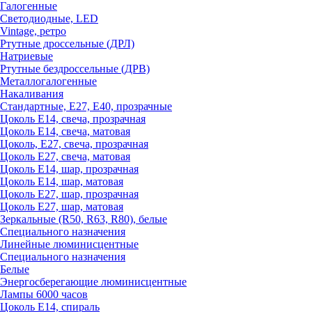
Галогенные
Светодиодные, LED
Vintage, ретро
Ртутные дроссельные (ДРЛ)
Натриевые
Ртутные бездроссельные (ДРВ)
Металлогалогенные
Накаливания
Стандартные, Е27, Е40, прозрачные
Цоколь Е14, свеча, прозрачная
Цоколь Е14, свеча, матовая
Цоколь, Е27, свеча, прозрачная
Цоколь Е27, свеча, матовая
Цоколь Е14, шар, прозрачная
Цоколь Е14, шар, матовая
Цоколь Е27, шар, прозрачная
Цоколь Е27, шар, матовая
Зеркальные (R50, R63, R80), белые
Специального назначения
Линейные люминисцентные
Специального назначения
Белые
Энергосберегающие люминисцентные
Лампы 6000 часов
Цоколь Е14, спираль