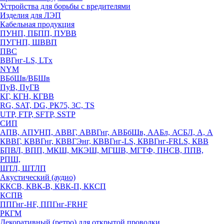
Устройства для борьбы с вредителями
Изделия для ЛЭП
Кабельная продукция
ПУНП, ПБПП, ПУВВ
ПУГНП, ШВВП
ПВС
ВВГнг-LS, LTx
NYM
ВБбШв/ВБШв
ПуВ, ПуГВ
КГ, КГН, КГВВ
RG, SAT, DG, РК75, 3С, TS
UTP, FTP, SFTP, SSTP
СИП
АПВ, АПУНП, АВВГ, АВВГнг, АВБбШв, ААБл, АСБЛ, А, А
КВВГ, КВВГнг, КВВГЭнг, КВВГнг-LS, КВВГнг-FRLS, КВВ
БПВЛ, ВПП, МКШ, МКЭШ, МГШВ, МГТФ, ПНСВ, ППВ,
РПШ,
ШТЛ, ШТЛП
Акустический (аудио)
ККСВ, КВК-В, КВК-П, ККСП
КСПВ
ППГнг-HF, ППГнг-FRHF
РКГМ
Декоративный (ретро) для открытой проводки