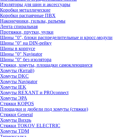
Изоляторы для шин и аксессуары
Коробки металлические
Коробки распаячные ПВХ
Наконечники, гильзы, разъемы
Лента спиральная
Протяжки, прутки, чулки
Шины "0", блоки распределительные и кросс-модули
Шины "0" на DIN-рейку
Шины в корпусе
Шины "0" Navigator
Шины "0" без изолятора
Стяжки, хомуты, площадки самоклеющиеся
Хомуты (Китай)
Хомуты DKC
Хомуты Navigator
Хомуты IEK
Хомуты REXANT и PROconnect
Хомуты ЭРА
Стяжки KOPOS
Площадки и дюбели под хомуты (стяжки)
Стяжки General
Хомуты Вихрь
Стяжки TOKOV ELECTRIC
Хомуты TDM
Термоусадка