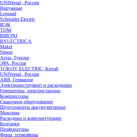
UNIVersal , Россия
Наружные
Legrand
Schneider Electric
ИЭК
TDM
BIRONI
BYLECTRICA
Makel
Simon
Arvia, Турция
ЭРА, Россия
TOKOV ELECTRIC, Китай
UNIVersal , Россия
ABB, Германия
Электроинструмент и расходники
Генераторы, электростанции
Компрессоры
Сварочное оборудование
Шуруповерты аккумуляторные
Миксеры
Расходики и комплектующие
Болгарки
Перфораторы
Фены, термофены