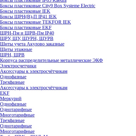
Боксы пластиковые IP65 Kaedra
Боксы пластиковые City9 Box Systeme Electric
Боксы пластиковые IEK
Боксы ЩРН(В)-П IP41 IEK
Боксы пластиковые TEKFOR IEK
Боксы пластиковые EKF
ЩРН-Пм и ЩРВ-Пм IP40
ЩРУ, ЩУ, ЩУРН, ЩУРВ
Щиты учета Акулово заказные
Щиты этажные
ЩРН, ЩРВ
Корпуса распределительные металлические ЭКФ
Электросчетчики
Аксессуары к электросчётчикам
Однофазные
Трехфазные
Аксессуары к электросчётчикам
EKF
Меркурий
Однофазные
Однотарифные
Многотарифные
Трехфазные
Однотарифные
Многотарифные