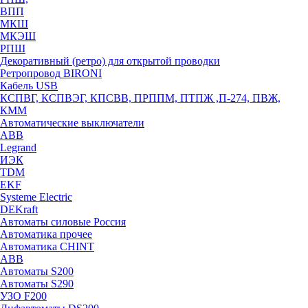
ВПП
МКШ
МКЭШ
РПШ
Декоративный (ретро) для открытой проводки
Ретропровод BIRONI
Кабель USB
КСПВГ, КСПВЭГ, КПСВВ, ПРППМ, ПТПЖ ,П-274, ПВЖ,
КММ
Автоматические выключатели
ABB
Legrand
ИЭК
TDM
EKF
Systeme Electric
DEKraft
Автоматы силовые Россия
Автоматика прочее
Автоматика CHINT
ABB
Автоматы S200
Автоматы S290
УЗО F200