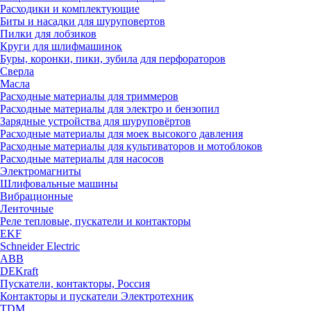
Расходики и комплектующие
Биты и насадки для шуруповертов
Пилки для лобзиков
Круги для шлифмашинок
Буры, коронки, пики, зубила для перфораторов
Сверла
Масла
Расходные материалы для триммеров
Расходные материалы для электро и бензопил
Зарядные устройства для шуруповёртов
Расходные материалы для моек высокого давления
Расходные материалы для культиваторов и мотоблоков
Расходные материалы для насосов
Электромагниты
Шлифовальные машины
Вибрационные
Ленточные
Реле тепловые, пускатели и контакторы
EKF
Schneider Electric
ABB
DEKraft
Пускатели, контакторы, Россия
Контакторы и пускатели Электротехник
TDM