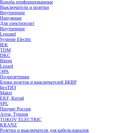
Короба перфорированные
Выключатели и розетки
Внутренние
Наружные
Для электроплит
Внутренние
Legrand
Systeme Electric
IEK
TDM
DKC
Bironi
Lezard
ЭРА
Подрозетники
Блоки розеток и выключателей БКВР
БелТИЗ
Makel
EKF, Китай
SPL
Прочие Россия
Arvia, Турция
TOKOV ELECTRIC
KRANZ
Розетки и выключатели для кабель-каналов