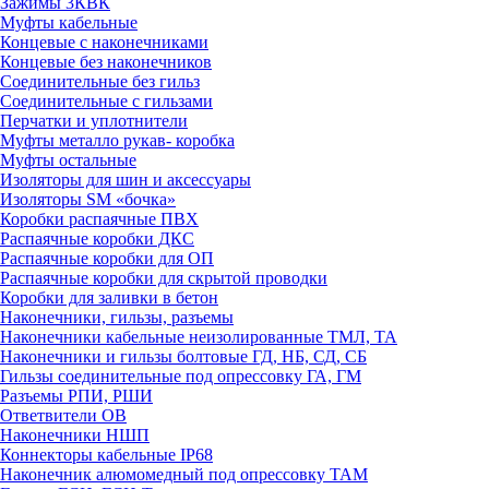
Зажимы 3КВК
Муфты кабельные
Концевые с наконечниками
Концевые без наконечников
Соединительные без гильз
Соединительные с гильзами
Перчатки и уплотнители
Муфты металло рукав- коробка
Муфты остальные
Изоляторы для шин и аксессуары
Изоляторы SM «бочка»
Коробки распаячные ПВХ
Распаячные коробки ДКС
Распаячные коробки для ОП
Распаячные коробки для скрытой проводки
Коробки для заливки в бетон
Наконечники, гильзы, разъемы
Наконечники кабельные неизолированные ТМЛ, ТА
Наконечники и гильзы болтовые ГД, НБ, СД, СБ
Гильзы соединительные под опрессовку ГА, ГМ
Разъемы РПИ, РШИ
Ответвители ОВ
Наконечники НШП
Коннекторы кабельные IP68
Наконечник алюмомедный под опрессовку ТАМ