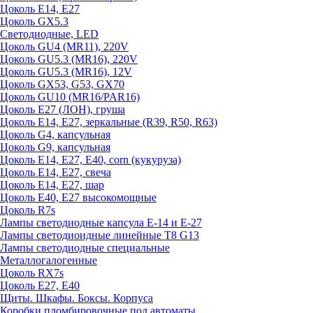
Цоколь E14, E27
Цоколь GX5.3
Светодиодные, LED
Цоколь GU4 (MR11), 220V
Цоколь GU5.3 (MR16), 220V
Цоколь GU5.3 (MR16), 12V
Цоколь GX53, G53, GX70
Цоколь GU10 (MR16/PAR16)
Цоколь Е27 (ЛОН), груша
Цоколь Е14, Е27, зеркальные (R39, R50, R63)
Цоколь G4, капсульная
Цоколь G9, капсульная
Цоколь Е14, Е27, Е40, corn (кукуруза)
Цоколь Е14, Е27, свеча
Цоколь Е14, Е27, шар
Цоколь Е40, Е27 высокомощные
Цоколь R7s
Лампы светодиодные капсула Е-14 и Е-27
Лампы светодиоидные линейные T8 G13
Лампы светодиодные специальные
Металлогалогенные
Цоколь RX7s
Цоколь Е27, E40
Щиты. Шкафы. Боксы. Корпуса
Коробки пломбировочные под автоматы