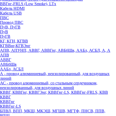
ВВГнг-FRLS (Low Smoke), LTx
Кабель HDMI
Кабель USB
ПВС
Провод ПВС
ПуВ, ПуГВ
ПуВ
ПуГВ
КГ, КГН, КГВВ
КГВВнг,КГВЭнг
АПВ, АПУНП, АВВГ, АВВГнг, АВБбШв, ААБл, АСБЛ, А, А
АПВ
АВВГ
АВБбШв
ААБл, АСБЛ
А - провод алюминиевый, неизолированный, для воздушных
линий
АС - провод алюминиевый, со стальным сердечником,
неизолированный, для воздушных линий
КВВГ, КВВГнг, КВВГЭнг, КВВГнг-LS, КВВГнг-FRLS, КВВ
КВВГ
КВВГнг
КВВГнг-LS
БПВЛ, ВПП, МКШ, МКЭШ, МГШВ, МГТФ, ПНСВ, ППВ,
РПШ,