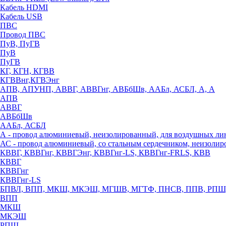
Кабель HDMI
Кабель USB
ПВС
Провод ПВС
ПуВ, ПуГВ
ПуВ
ПуГВ
КГ, КГН, КГВВ
КГВВнг,КГВЭнг
АПВ, АПУНП, АВВГ, АВВГнг, АВБбШв, ААБл, АСБЛ, А, А
АПВ
АВВГ
АВБбШв
ААБл, АСБЛ
А - провод алюминиевый, неизолированный, для воздушных ли
АС - провод алюминиевый, со стальным сердечником, неизоли
КВВГ, КВВГнг, КВВГЭнг, КВВГнг-LS, КВВГнг-FRLS, КВВ
КВВГ
КВВГнг
КВВГнг-LS
БПВЛ, ВПП, МКШ, МКЭШ, МГШВ, МГТФ, ПНСВ, ППВ, РПШ
ВПП
МКШ
МКЭШ
РПШ