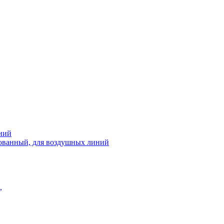
ний
рованный, для воздушных линий
,