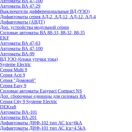
Автоматы ВА 47-100
Автоматы ВА 47-29
Выключатели дифференциальные ВД (УЗО)
Дифавтоматы серия АД-2, АД-12, АД-12, АД-4
Дифавтоматы (АВДТ)
Доп. устройства модульной серии
Силовые автоматы ВА 88-33, 88-32, 88-35
EKF
Автоматы ВА 47-63
Автоматы ВА 47-100
Автоматы ВА-99
ВД УЗО (блоки утечки тока)
Systeme Electric
Серия Multi 9
Серия Acti 9
Серия "Домовой"
Серия Easy 9
Силовые автоматы Easypact Compact NS
Доп. сборочные единицы для силовых ВА
Серия City 9 Systeme Electric
DEKraft
Автоматы BA-101
Автоматы ВА-201
Дифавтоматы ДИФ-102 тип АС lcu=6kA
Дифавтоматы ДИФ-101 тип АС lcu=4.5kA