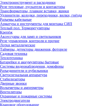
Электроинструмент и расходники
Реле тепловые, пускатели и контакторы
Трансформаторы, плавкие вставки, ящики
Удлинители, колодки, переходники, вилки, гнёзда
Разъемы кабельные
Арматура и инструменты для монтажа СИП
Теплый пол. Терморегуляторы
Крепёж
Аксессуары для ламп и светильников
Реле управления, контроля и прочие
Лотки металлические
Таймеры, детекторы движения, фотореле
Садовая техника
Теплотехника
Батарейки и аккумуляторы бытовые
Системы видеонаблюдения, домофоны
Разъединители и рубильники
Светосигнальная аппаратура
Стабилизаторы
Дверные звонки
Вольтметры и амперметры
Вентиляторы
Охранные и пожарные системы
Электродвигатели
Крановое оборудование