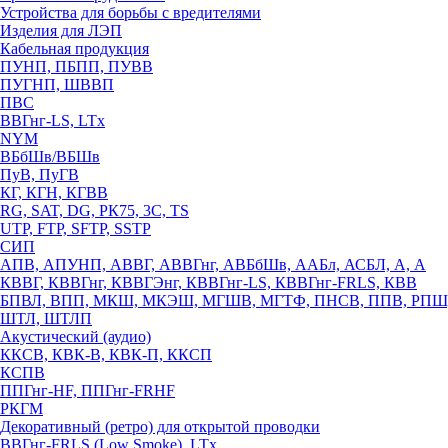
Устройства для борьбы с вредителями
Изделия для ЛЭП
Кабельная продукция
ПУНП, ПБПП, ПУВВ
ПУГНП, ШВВП
ПВС
ВВГнг-LS, LTx
NYM
ВБбШв/ВБШв
ПуВ, ПуГВ
КГ, КГН, КГВВ
RG, SAT, DG, РК75, 3С, TS
UTP, FTP, SFTP, SSTP
СИП
АПВ, АПУНП, АВВГ, АВВГнг, АВБбШв, ААБл, АСБЛ, А, А
КВВГ, КВВГнг, КВВГЭнг, КВВГнг-LS, КВВГнг-FRLS, КВВ
БПВЛ, ВПП, МКШ, МКЭШ, МГШВ, МГТФ, ПНСВ, ППВ, РПШ
ШТЛ, ШТЛП
Акустический (аудио)
ККСВ, КВК-В, КВК-П, ККСП
КСПВ
ППГнг-HF, ППГнг-FRHF
РКГМ
Декоративный (ретро) для открытой проводки
ВВГнг-FRLS (Low Smoke), LTx