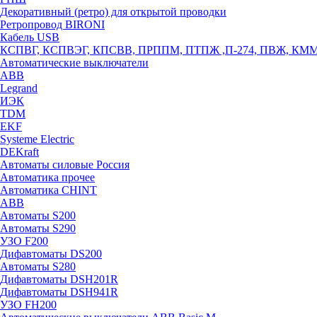
Декоративный (ретро) для открытой проводки
Ретропровод BIRONI
Кабель USB
КСПВГ, КСПВЭГ, КПСВВ, ПРППМ, ПТПЖ ,П-274, ПВЖ, КМ
Автоматические выключатели
ABB
Legrand
ИЭК
TDM
EKF
Systeme Electric
DEKraft
Автоматы силовые Россия
Автоматика прочее
Автоматика CHINT
ABB
Автоматы S200
Автоматы S290
УЗО F200
Дифавтоматы DS200
Автоматы S280
Дифавтоматы DSH201R
Дифавтоматы DSH941R
УЗО FH200