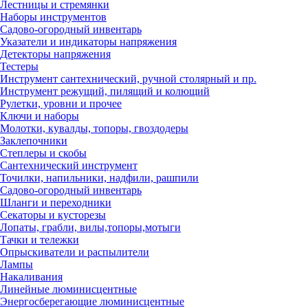
Лестницы и стремянки
Наборы инструментов
Садово-огородный инвентарь
Указатели и индикаторы напряжения
Детекторы напряжения
Тестеры
Инструмент сантехнический, ручной столярный и пр.
Инструмент режущий, пилящий и колющий
Рулетки, уровни и прочее
Ключи и наборы
Молотки, кувалды, топоры, гвоздодеры
Заклепочники
Степлеры и скобы
Сантехнический инструмент
Точилки, напильники, надфили, рашпили
Садово-огородный инвентарь
Шланги и переходники
Секаторы и кусторезы
Лопаты, грабли, вилы,топоры,мотыги
Тачки и тележки
Опрыскиватели и распылители
Лампы
Накаливания
Линейные люминисцентные
Энергосберегающие люминисцентные