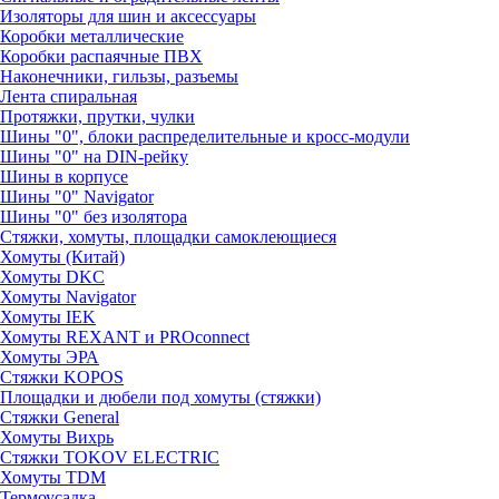
Изоляторы для шин и аксессуары
Коробки металлические
Коробки распаячные ПВХ
Наконечники, гильзы, разъемы
Лента спиральная
Протяжки, прутки, чулки
Шины "0", блоки распределительные и кросс-модули
Шины "0" на DIN-рейку
Шины в корпусе
Шины "0" Navigator
Шины "0" без изолятора
Стяжки, хомуты, площадки самоклеющиеся
Хомуты (Китай)
Хомуты DKC
Хомуты Navigator
Хомуты IEK
Хомуты REXANT и PROconnect
Хомуты ЭРА
Стяжки KOPOS
Площадки и дюбели под хомуты (стяжки)
Стяжки General
Хомуты Вихрь
Стяжки TOKOV ELECTRIC
Хомуты TDM
Термоусадка