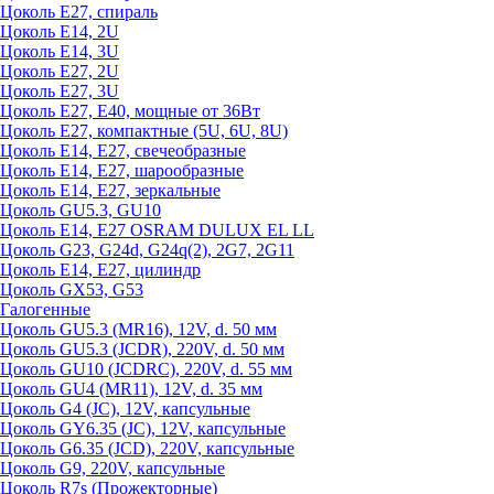
Цоколь Е27, спираль
Цоколь Е14, 2U
Цоколь Е14, 3U
Цоколь Е27, 2U
Цоколь Е27, 3U
Цоколь Е27, Е40, мощные от 36Вт
Цоколь Е27, компактные (5U, 6U, 8U)
Цоколь Е14, Е27, свечеобразные
Цоколь Е14, Е27, шарообразные
Цоколь Е14, Е27, зеркальные
Цоколь GU5.3, GU10
Цоколь Е14, Е27 OSRAM DULUX EL LL
Цоколь G23, G24d, G24q(2), 2G7, 2G11
Цоколь Е14, Е27, цилиндр
Цоколь GX53, G53
Галогенные
Цоколь GU5.3 (MR16), 12V, d. 50 мм
Цоколь GU5.3 (JCDR), 220V, d. 50 мм
Цоколь GU10 (JCDRC), 220V, d. 55 мм
Цоколь GU4 (MR11), 12V, d. 35 мм
Цоколь G4 (JC), 12V, капсульные
Цоколь GY6.35 (JC), 12V, капсульные
Цоколь G6.35 (JCD), 220V, капсульные
Цоколь G9, 220V, капсульные
Цоколь R7s (Прожекторные)