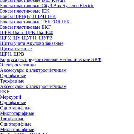
Боксы пластиковые IP65 Kaedra
Боксы пластиковые City9 Box Systeme Electric
Боксы пластиковые IEK
Боксы ЩРН(В)-П IP41 IEK
Боксы пластиковые TEKFOR IEK
Боксы пластиковые EKF
ЩРН-Пм и ЩРВ-Пм IP40
ЩРУ, ЩУ, ЩУРН, ЩУРВ
Щиты учета Акулово заказные
Щиты этажные
ЩРН, ЩРВ
Корпуса распределительные металлические ЭКФ
Электросчетчики
Аксессуары к электросчётчикам
Однофазные
Трехфазные
Аксессуары к электросчётчикам
EKF
Меркурий
Однофазные
Однотарифные
Многотарифные
Трехфазные
Однотарифные
Многотарифные