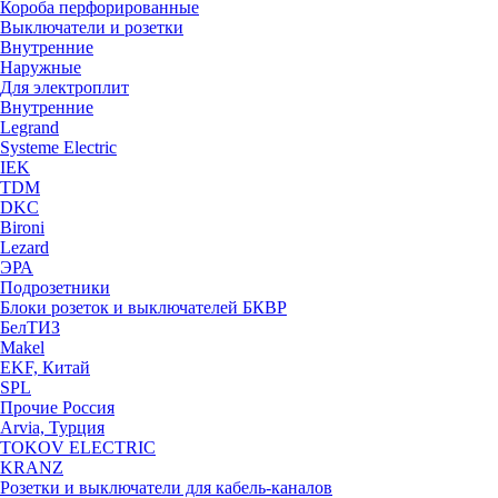
Короба перфорированные
Выключатели и розетки
Внутренние
Наружные
Для электроплит
Внутренние
Legrand
Systeme Electric
IEK
TDM
DKC
Bironi
Lezard
ЭРА
Подрозетники
Блоки розеток и выключателей БКВР
БелТИЗ
Makel
EKF, Китай
SPL
Прочие Россия
Arvia, Турция
TOKOV ELECTRIC
KRANZ
Розетки и выключатели для кабель-каналов