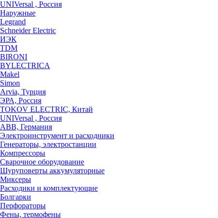
UNIVersal , Россия
Наружные
Legrand
Schneider Electric
ИЭК
TDM
BIRONI
BYLECTRICA
Makel
Simon
Arvia, Турция
ЭРА, Россия
TOKOV ELECTRIC, Китай
UNIVersal , Россия
ABB, Германия
Электроинструмент и расходники
Генераторы, электростанции
Компрессоры
Сварочное оборудование
Шуруповерты аккумуляторные
Миксеры
Расходики и комплектующие
Болгарки
Перфораторы
Фены, термофены