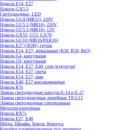
Цоколь E14, E27
Цоколь GX5.3
Светодиодные, LED
Цоколь GU4 (MR11), 220V
Цоколь GU5.3 (MR16), 220V
Цоколь GU5.3 (MR16), 12V
Цоколь GX53, G53, GX70
Цоколь GU10 (MR16/PAR16)
Цоколь Е27 (ЛОН), груша
Цоколь Е14, Е27, зеркальные (R39, R50, R63)
Цоколь G4, капсульная
Цоколь G9, капсульная
Цоколь Е14, Е27, Е40, corn (кукуруза)
Цоколь Е14, Е27, свеча
Цоколь Е14, Е27, шар
Цоколь Е40, Е27 высокомощные
Цоколь R7s
Лампы светодиодные капсула Е-14 и Е-27
Лампы светодиоидные линейные T8 G13
Лампы светодиодные специальные
Металлогалогенные
Цоколь RX7s
Цоколь Е27, E40
Щиты. Шкафы. Боксы. Корпуса
Коробки пломбировочные под автоматы