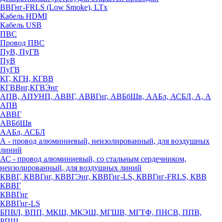
ВВГнг-FRLS (Low Smoke), LTx
Кабель HDMI
Кабель USB
ПВС
Провод ПВС
ПуВ, ПуГВ
ПуВ
ПуГВ
КГ, КГН, КГВВ
КГВВнг,КГВЭнг
АПВ, АПУНП, АВВГ, АВВГнг, АВБбШв, ААБл, АСБЛ, А, А
АПВ
АВВГ
АВБбШв
ААБл, АСБЛ
А - провод алюминиевый, неизолированный, для воздушных
линий
АС - провод алюминиевый, со стальным сердечником,
неизолированный, для воздушных линий
КВВГ, КВВГнг, КВВГЭнг, КВВГнг-LS, КВВГнг-FRLS, КВВ
КВВГ
КВВГнг
КВВГнг-LS
БПВЛ, ВПП, МКШ, МКЭШ, МГШВ, МГТФ, ПНСВ, ППВ,
РПШ,