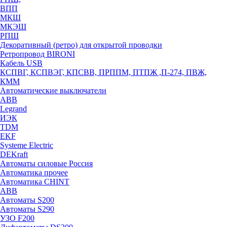
ВПП
МКШ
МКЭШ
РПШ
Декоративный (ретро) для открытой проводки
Ретропровод BIRONI
Кабель USB
КСПВГ, КСПВЭГ, КПСВВ, ПРППМ, ПТПЖ ,П-274, ПВЖ,
КММ
Автоматические выключатели
ABB
Legrand
ИЭК
TDM
EKF
Systeme Electric
DEKraft
Автоматы силовые Россия
Автоматика прочее
Автоматика CHINT
ABB
Автоматы S200
Автоматы S290
УЗО F200