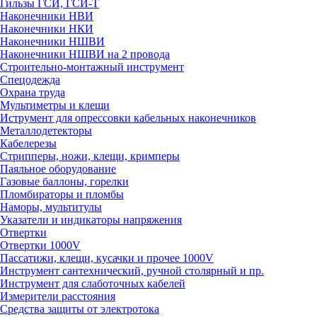
Гильзы ГСИ, ГСИ-Т
Наконечники НВИ
Наконечники НКИ
Наконечники НШВИ
Наконечники НШВИ на 2 провода
Строительно-монтажный инструмент
Спецодежда
Охрана труда
Мультиметры и клещи
Иструмент для опрессовки кабельных наконечников
Металлодетекторы
Кабелерезы
Стрипперы, ножи, клещи, кримперы
Паяльное оборудование
Газовые баллоны, горелки
Пломбираторы и пломбы
Наморы, мультитулы
Указатели и индикаторы напряжения
Отвертки
Отвертки 1000V
Пассатижи, клещи, кусачки и прочее 1000V
Инструмент сантехнический, ручной столярный и пр.
Инструмент для слаботочных кабелей
Измерители расстояния
Средства защиты от электротока