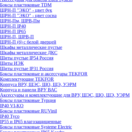
Боксы пластиковые TDM
ЩРН-П "ЭКО" - цвет бук
ЩРН-П "ЭКО" - цвет сосна
ЩРН-Пм, ЩРВ-Пм
ЩРН-П IP40
ЩРН-П IP65
ЩРН-П, ЩРВ-П
ЩРН-П (б) с белой дверцей
Шкафы металлические пустые
Шкафы металлические ДКС
Щиты пустые IP54 Россия
Щиты ИЭК
Щиты пустые IP31 Россия
Боксы пластиковые и аксессуары TEKFOR
Комплектующие TEKFOR
Корпуса ВРУ, ШЭС, ЩО, ЩЭ, УЭРМ
Корпуса и панели ВРУ ВАС
Аксессуары и комплектующие для ВРУ, ШЭС, ЩО, ЩЭ, УЭРМ
Боксы пластиковые Турция
IP40 VI-KO
Боксы пластиковые RUVinil
IP40 Тусо
IP55 и IP65 влагозащищенные
Боксы пластиковые Systeme Electric