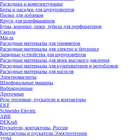
Расходики и комплектующие
Биты и насадки для шуруповертов
Пилки для лобзиков
Круги для шлифмашинок
Буры, коронки, пики, зубила для перфораторов
Сверла
Масла
Расходные материалы для триммеров
Расходные материалы для электро и бензопил
Зарядные устройства для шуруповёртов
Расходные материалы для моек высокого давления
Расходные материалы для культиваторов и мотоблоков
Расходные материалы для насосов
Электромагниты
Шлифовальные машины
Вибрационные
Ленточные
Реле тепловые, пускатели и контакторы
EKF
Schneider Electric
ABB
DEKraft
Пускатели, контакторы, Россия
Контакторы и пускатели Электротехник
TDM