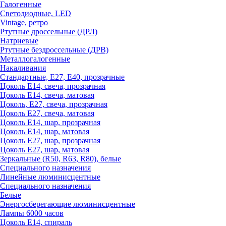
Галогенные
Светодиодные, LED
Vintage, ретро
Ртутные дроссельные (ДРЛ)
Натриевые
Ртутные бездроссельные (ДРВ)
Металлогалогенные
Накаливания
Стандартные, Е27, Е40, прозрачные
Цоколь Е14, свеча, прозрачная
Цоколь Е14, свеча, матовая
Цоколь, Е27, свеча, прозрачная
Цоколь Е27, свеча, матовая
Цоколь Е14, шар, прозрачная
Цоколь Е14, шар, матовая
Цоколь Е27, шар, прозрачная
Цоколь Е27, шар, матовая
Зеркальные (R50, R63, R80), белые
Специального назначения
Линейные люминисцентные
Специального назначения
Белые
Энергосберегающие люминисцентные
Лампы 6000 часов
Цоколь Е14, спираль