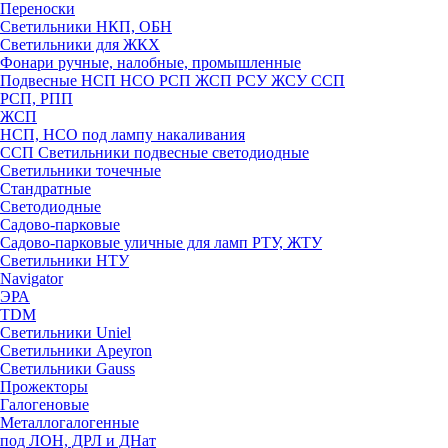
Переноски
Светильники НКП, ОБН
Светильники для ЖКХ
Фонари ручные, налобные, промышленные
Подвесные НСП НСО РСП ЖСП РСУ ЖСУ ССП
РСП, РПП
ЖСП
НСП, НСО под лампу накаливания
ССП Светильники подвесные светодиодные
Светильники точечные
Стандратные
Светодиодные
Садово-парковые
Садово-парковые уличные для ламп РТУ, ЖТУ
Светильники НТУ
Navigator
ЭРА
TDM
Светильники Uniel
Светильники Apeyron
Светильники Gauss
Прожекторы
Галогеновые
Металлогалогенные
под ЛОН, ДРЛ и ДНат