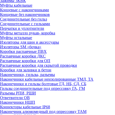
Зажимы 3КВК
Муфты кабельные
Концевые с наконечниками
Концевые без наконечников
Соединительные без гильз
Соединительные с гильзами
Перчатки и уплотнители
Муфты металло рукав- коробка
Муфты остальные
Изоляторы для шин и аксессуары
Изоляторы SM «бочка»
Коробки распаячные ПВХ
Распаячные коробки ДКС
Распаячные коробки для ОП
Распаячные коробки для скрытой проводки
Коробки для заливки в бетон
Наконечники, гильзы, разъемы
Наконечники кабельные неизолированные ТМЛ, ТА
Наконечники и гильзы болтовые ГД, НБ, СД, СБ
Гильзы соединительные под опрессовку ГА, ГМ
Разъемы РПИ, РШИ
Ответвители ОВ
Наконечники НШП
Коннекторы кабельные IP68
Наконечник алюмомедный под опрессовку ТАМ