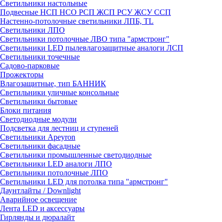
Светильники настольные
Подвесные НСП НСО РСП ЖСП РСУ ЖСУ ССП
Настенно-потолочные светильники ЛПБ, TL
Светильники ЛПО
Светильники потолочные ЛВО типа "армстронг"
Светильники LED пылевлагозащитные аналоги ЛСП
Светильники точечные
Садово-парковые
Прожекторы
Влагозащитные, тип БАННИК
Светильники уличные консольные
Светильники бытовые
Блоки питания
Светодиодные модули
Подсветка для лестниц и ступеней
Светильники Apeyron
Светильники фасадные
Светильники промышленные светодиодные
Светильники LED аналоги ЛПО
Светильники потолочные ЛПО
Светильники LED для потолка типа "армстронг"
Даунтлайты / Downlight
Аварийное освещение
Лента LED и аксессуары
Гирлянды и дюралайт