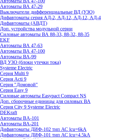
Автоматы ВА 47-100
Автоматы ВА 47-29
Выключатели дифференциальные ВД (УЗО)
Дифавтоматы серия АД-2, АД-12, АД-12, АД-4
Дифавтоматы (АВДТ)
Доп. устройства модульной серии
Силовые автоматы ВА 88-33, 88-32, 88-35
EKF
Автоматы ВА 47-63
Автоматы ВА 47-100
Автоматы ВА-99
ВД УЗО (блоки утечки тока)
Systeme Electric
Серия Multi 9
Серия Acti 9
Серия "Домовой"
Серия Easy 9
Силовые автоматы Easypact Compact NS
Доп. сборочные единицы для силовых ВА
Серия City 9 Systeme Electric
DEKraft
Автоматы BA-101
Автоматы ВА-201
Дифавтоматы ДИФ-102 тип АС lcu=6kA
Дифавтоматы ДИФ-101 тип АС lcu=4.5kA