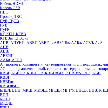
Кабель HDMI
Кабель USB
ПВС
Провод ПВС
ПуВ, ПуГВ
ПуВ
ПуГВ
КГ, КГН, КГВВ
КГВВнг,КГВЭнг
АПВ, АПУНП, АВВГ, АВВГнг, АВБбШв, ААБл, АСБЛ, А, А
АПВ
АВВГ
АВБбШв
ААБл, АСБЛ
А - провод алюминиевый, неизолированный, для воздушных ли
АС - провод алюминиевый, со стальным сердечником, неизоли
КВВГ, КВВГнг, КВВГЭнг, КВВГнг-LS, КВВГнг-FRLS, КВВ
КВВГ
КВВГнг
КВВГнг-LS
БПВЛ, ВПП, МКШ, МКЭШ, МГШВ, МГТФ, ПНСВ, ППВ, РПШ
ВПП
МКШ
МКЭШ
РПШ