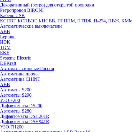
Декоративный (ретро) для открытой проводки
Ретропровод BIRONI
Кабель USB
КСПВГ, КСПВЭГ, КПСВВ, ПРППМ, ПТПЖ ,П-274, ПВЖ, КМ
Автоматические выключатели
ABB
Legrand
ИЭК
TDM
EKF
Systeme Electric
DEKraft
Автоматы силовые Россия
Автоматика прочее
Автоматика CHINT
ABB
Автоматы S200
Автоматы S290
УЗО F200
Дифавтоматы DS200
Автоматы S280
Дифавтоматы DSH201R
Дифавтоматы DSH941R
УЗО FH200