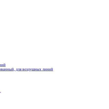
ний
рованный, для воздушных линий
,