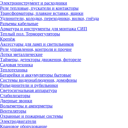
Электроинструмент и расходники
Реле тепловые, пускатели и контакторы
Трансформаторы, плавкие вставки, ящики
Удлинители, колодки, переходники, вилки, гнёзда
Разъемы кабельные
Арматура и инструменты для монтажа СИП
Теплый пол. Терморегуляторы
Крепёж
Аксессуары для ламп и светильников
Реле управления, контроля и прочие
Лотки металлические
Таймеры, детекторы движения, фотореле
Садовая техника
Теплотехника
Батарейки и аккумуляторы бытовые
Системы видеонаблюдения, домофоны
Разъединители и рубильники
Светосигнальная аппаратура
Стабилизаторы
Дверные звонки
Вольтметры и амперметры
Вентиляторы
Охранные и пожарные системы
Электродвигатели
Крановое оборудование