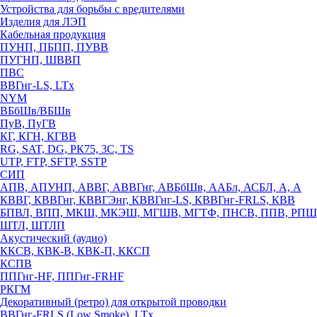
Устройства для борьбы с вредителями
Изделия для ЛЭП
Кабельная продукция
ПУНП, ПБПП, ПУВВ
ПУГНП, ШВВП
ПВС
ВВГнг-LS, LTx
NYM
ВБбШв/ВБШв
ПуВ, ПуГВ
КГ, КГН, КГВВ
RG, SAT, DG, РК75, 3С, TS
UTP, FTP, SFTP, SSTP
СИП
АПВ, АПУНП, АВВГ, АВВГнг, АВБбШв, ААБл, АСБЛ, А, А
КВВГ, КВВГнг, КВВГЭнг, КВВГнг-LS, КВВГнг-FRLS, КВВ
БПВЛ, ВПП, МКШ, МКЭШ, МГШВ, МГТФ, ПНСВ, ППВ, РПШ
ШТЛ, ШТЛП
Акустический (аудио)
ККСВ, КВК-В, КВК-П, ККСП
КСПВ
ППГнг-HF, ППГнг-FRHF
РКГМ
Декоративный (ретро) для открытой проводки
ВВГнг-FRLS (Low Smoke), LTx